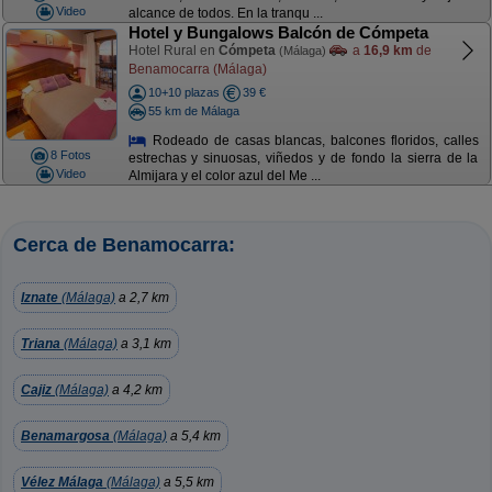
Video
alcance de todos. En la tranqu ...
Hotel y Bungalows Balcón de Cómpeta
Hotel Rural en
Cómpeta
a
16,9 km
de
(Málaga)
Benamocarra (Málaga)
10+10 plazas
39 €
55 km de Málaga
Rodeado de casas blancas, balcones floridos, calles
8 Fotos
estrechas y sinuosas, viñedos y de fondo la sierra de la
Video
Almijara y el color azul del Me ...
Cerca de Benamocarra:
Iznate
(Málaga)
a 2,7 km
Triana
(Málaga)
a 3,1 km
Cajiz
(Málaga)
a 4,2 km
Benamargosa
(Málaga)
a 5,4 km
Vélez Málaga
(Málaga)
a 5,5 km