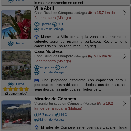
8 Fotos
la casa se encuentra en un ent ...
Villa Abril
Casa Rural en
Cómpeta
a
15,7 km
de
(Málaga)
Benamocarra (Málaga)
6 plazas
30 €
50 km de Málaga
Maravillosa Villa con amplia zona de aparcamiento
cubierto, zona de piscina y barbacoa. Recientemente
8 Fotos
construida en una zona tranquila y seg ...
Casa Nobleza
Casa Rural en
Cómpeta
a
16 km
de
(Málaga)
Benamocarra (Málaga)
2-6 plazas
25 €
51 km de Málaga
Una propiedad excelente con capacidad para 6
8 Fotos
personas en tres habitaciones dobles, una de las cuales
tiene dos camas individuales. Todos los ...
(2 comentarios)
Mirador de Cómpeta
Vivienda turística en
Cómpeta
a
16,2
(Málaga)
km
de Benamocarra (Málaga)
6-7 plazas
16 €
52 km de Málaga
Mirador de Cómpeta se encuentra situada en lugar