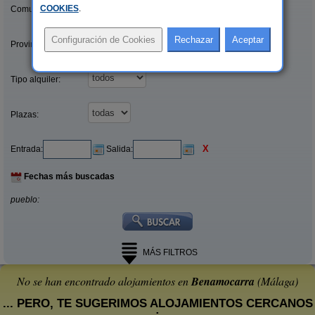
COOKIES
.
Comunidades:
Provincias/Islas:
Tipo alquiler:
Plazas:
X
Entrada:
Salida:
Fechas más buscadas
pueblo:
MÁS FILTROS
No se han encontrado alojamientos en
Benamocarra
(Málaga)
... PERO, TE SUGERIMOS ALOJAMIENTOS CERCANOS
: