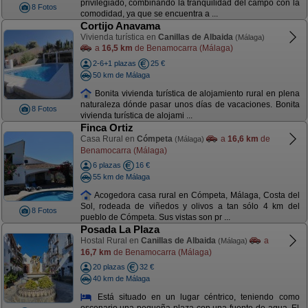
privilegiado, combinando la tranquilidad del campo con la
8 Fotos
comodidad, ya que se encuentra a ...
Cortijo Anavama
Vivienda turística en
Canillas de Albaida
(Málaga)
a
16,5 km
de Benamocarra (Málaga)
2-6+1 plazas
25 €
50 km de Málaga
Bonita vivienda turística de alojamiento rural en plena
naturaleza dónde pasar unos días de vacaciones. Bonita
8 Fotos
vivienda turística de alojami ...
Finca Ortiz
Casa Rural en
Cómpeta
a
16,6 km
de
(Málaga)
Benamocarra (Málaga)
6 plazas
16 €
55 km de Málaga
Acogedora casa rural en Cómpeta, Málaga, Costa del
Sol, rodeada de viñedos y olivos a tan sólo 4 km del
8 Fotos
pueblo de Cómpeta. Sus vistas son pr ...
Posada La Plaza
Hostal Rural en
Canillas de Albaida
a
(Málaga)
16,7 km
de Benamocarra (Málaga)
20 plazas
32 €
40 km de Málaga
Está situado en un lugar céntrico, teniendo como