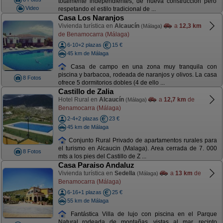
totalmente independientes, de nueva construcción pero
Video
respetando el estilo tradicional de ...
Casa Los Naranjos
Vivienda turística en
Alcaucín
a
12,3 km
(Málaga)
de Benamocarra (Málaga)
6-10+2 plazas
15 €
45 km de Málaga
Casa de campo en una zona muy tranquila con
piscina y barbacoa, rodeada de naranjos y olivos. La casa
8 Fotos
ofrece 5 dormitorios dobles (4 de ello ...
Castillo de Zalia
Hotel Rural en
Alcaucín
a
12,7 km
de
(Málaga)
Benamocarra (Málaga)
2-4+2 plazas
23 €
45 km de Málaga
Conjunto Rural Privado de apartamentos rurales para
el turismo en Alcaucin (Malaga). Area cerrada de 7. 000
8 Fotos
mts a los pies del Castillo de Z ...
Casa Paraiso Andaluz
Vivienda turística en
Sedella
a
13 km
de
(Málaga)
Benamocarra (Málaga)
6-16+1 plazas
25 €
55 km de Málaga
Fantástica Villa de lujo con piscina en el Parque
Natural rodeada de montañas, vistas al mar, recinto