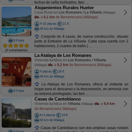
techos de caña inclinados, típic ...
Alojamientos Rurales Huetor
Casa Rural en
Los Romanes / La Viñuela
(Málaga)
a
9,1 km
de Benamocarra (Málaga)
4-32 plazas
21 €
45 km de Málaga
Conjunto de 8 casas, de nueva construcción, situado
8 Fotos
junto al Embalse de La Viñuela. Cada casa cuenta con 2
habitaciones, 2 cuartos de baño ( ...
(3 comentarios)
La Atalaya de Los Romanes
Vivienda turística en
Los Romanes / Viñuela
a
9,2 km
de Benamocarra (Málaga)
(Málaga)
4 plazas
18 €
49 km de Málaga
La Atalaya de Los Romanes, ofrece al visitante un
hogar para el descanso y la desconexión, en armonia con
8 Fotos
su entorno privilegiado, las tierr ...
Casas de Cantoblanco
Vivienda turística en
Viñuela
a
9,9 km
(Málaga)
de Benamocarra (Málaga)
6+2 plazas
19 €
50 km de Málaga
Casas de Cantoblanco son dos amplias casas rurales
8 Fotos