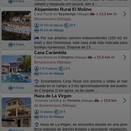
8 Fotos
vallado y equipada con jacuzzi, aire a ...
Alojamiento Rural El Molino
Casa Rural en
Sayalonga
a
13,3 km
de
(Málaga)
Benamocarra (Málaga)
24-50+10 plazas
20 €
46 km de Málaga
Por sus amplios salones independientes (100 m2 en
total) y dos chimeneas, esta casa está más indicada para
8 Fotos
familias numerosas. Dispone de 13 ...
Casa Carámbila
Casa Rural en
Cómpeta
a
15,4 km
de
(Málaga)
Benamocarra (Málaga)
2-6+2 plazas
14 €
55 km de Málaga
Encantadora Casa Rural con piscina y vistas al mar
situada en el campo a 3 km aproximadamente del pueblo
8 Fotos
de Cómpeta (1 km aprox. es de camin ...
Haza de La Virgen
Vivienda turística en
Periana
a
15,6 km
(Málaga)
de Benamocarra (Málaga)
13 plazas
20 €
56 km de Málaga
Haza de La Virgen, se encuentra situada en una gran
finca rodeada de árboles frutales y abundante vegetación,