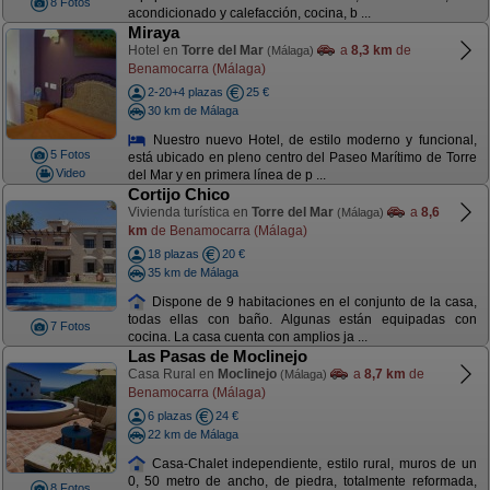
8 Fotos
acondicionado y calefacción, cocina, b ...
Miraya
Hotel en
Torre del Mar
a
8,3 km
de
(Málaga)
Benamocarra (Málaga)
2-20+4 plazas
25 €
30 km de Málaga
Nuestro nuevo Hotel, de estilo moderno y funcional,
5 Fotos
está ubicado en pleno centro del Paseo Marítimo de Torre
Video
del Mar y en primera línea de p ...
Cortijo Chico
Vivienda turística en
Torre del Mar
a
8,6
(Málaga)
km
de Benamocarra (Málaga)
18 plazas
20 €
35 km de Málaga
Dispone de 9 habitaciones en el conjunto de la casa,
todas ellas con baño. Algunas están equipadas con
7 Fotos
cocina. La casa cuenta con amplios ja ...
Las Pasas de Moclinejo
Casa Rural en
Moclinejo
a
8,7 km
de
(Málaga)
Benamocarra (Málaga)
6 plazas
24 €
22 km de Málaga
Casa-Chalet independiente, estilo rural, muros de un
0, 50 metro de ancho, de piedra, totalmente reformada,
8 Fotos