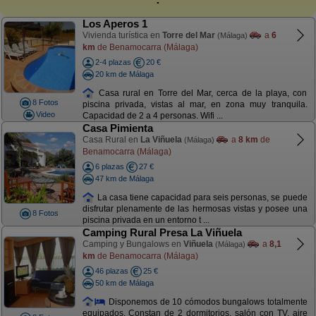
Los Aperos 1
Vivienda turística en
Torre del Mar
a
6
(Málaga)
km
de Benamocarra (Málaga)
2-4 plazas
20 €
20 km de Málaga
Casa rural en Torre del Mar, cerca de la playa, con
8 Fotos
piscina privada, vistas al mar, en zona muy tranquila.
Video
Capacidad de 2 a 4 personas. Wifi ...
Casa Pimienta
Casa Rural en
La Viñuela
a
8 km
de
(Málaga)
Benamocarra (Málaga)
6 plazas
27 €
47 km de Málaga
La casa tiene capacidad para seis personas, se puede
disfrutar plenamente de las hermosas vistas y posee una
8 Fotos
piscina privada en un entorno t ...
Camping Rural Presa La Viñuela
Camping y Bungalows en
Viñuela
a
8,1
(Málaga)
km
de Benamocarra (Málaga)
46 plazas
25 €
50 km de Málaga
Disponemos de 10 cómodos bungalows totalmente
equipados. Constan de 2 dormitorios, salón con TV, aire