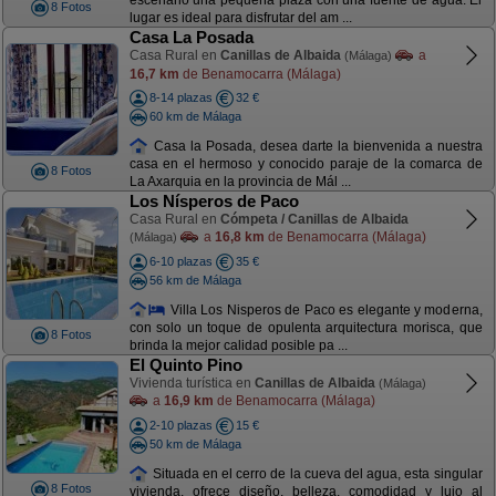
escenario una pequeña plaza con una fuente de agua. El
8 Fotos
lugar es ideal para disfrutar del am ...
Casa La Posada
Casa Rural en
Canillas de Albaida
a
(Málaga)
16,7 km
de Benamocarra (Málaga)
8-14 plazas
32 €
60 km de Málaga
Casa la Posada, desea darte la bienvenida a nuestra
casa en el hermoso y conocido paraje de la comarca de
8 Fotos
La Axarquia en la provincia de Mál ...
Los Nísperos de Paco
Casa Rural en
Cómpeta / Canillas de Albaida
a
16,8 km
de Benamocarra (Málaga)
(Málaga)
6-10 plazas
35 €
56 km de Málaga
Villa Los Nisperos de Paco es elegante y moderna,
con solo un toque de opulenta arquitectura morisca, que
8 Fotos
brinda la mejor calidad posible pa ...
El Quinto Pino
Vivienda turística en
Canillas de Albaida
(Málaga)
a
16,9 km
de Benamocarra (Málaga)
2-10 plazas
15 €
50 km de Málaga
Situada en el cerro de la cueva del agua, esta singular
8 Fotos
vivienda, ofrece diseño, belleza, comodidad y lujo al