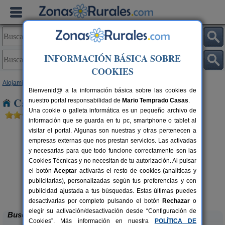
INFORMACIÓN BÁSICA SOBRE
COOKIES
Alojamientos
>
Andalucía
>
Málaga
> Benamocarra
Bienvenid@ a la información básica sobre las cookies de
Casas Rurales cerca de Benamocarra
nuestro portal responsabilidad de
Mario Temprado Casas
.
Una cookie o galleta informática es un pequeño archivo de
información que se guarda en tu pc, smartphone o tablet al
visitar el portal. Algunas son nuestras y otras pertenecen a
empresas externas que nos prestan servicios. Las activadas
y necesarias para que todo funcione correctamente son las
Cookies Técnicas y no necesitan de tu autorización. Al pulsar
el botón
Aceptar
activarás el resto de cookies (analíticas y
rs.
publicitarias), personalizadas según tus preferencias y con
 €
Casa Algarrobo
C
6+4 pers.
25 €
publicidad ajustada a tus búsquedas. Estas últimas puedes
Álora (Málaga)
desde
desactivarlas por completo pulsando el botón
Rechazar
o
elegir su activación/desactivación desde “Configuración de
Buscar
Cookies”. Más información en nuestra
POLÍTICA DE