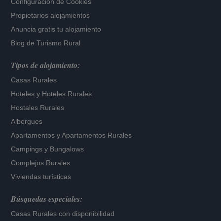
Configuración de Cookies
Propietarios alojamientos
Anuncia gratis tu alojamiento
Blog de Turismo Rural
Tipos de alojamiento:
Casas Rurales
Hoteles
y
Hoteles Rurales
Hostales Rurales
Albergues
Apartamentos
y
Apartamentos Rurales
Campings y Bungalows
Complejos Rurales
Viviendas turísticas
Búsquedas especiales:
Casas Rurales con disponibilidad