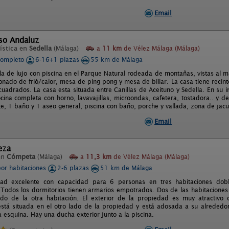
Email
iso Andaluz
ística en
Sedella
(Málaga)
a
11 km
de Vélez Málaga (Málaga)
completo
6-16+1 plazas
55 km de Málaga
lla de lujo con piscina en el Parque Natural rodeada de montañas, vistas al m
onado de frió/calor, mesa de ping pong y mesa de billar. La casa tiene recin
uadrados. La casa esta situada entre Canillas de Aceituno y Sedella. En su i
cina completa con horno, lavavajillas, microondas, cafetera, tostadora.. y de
te, 1 baño y 1 aseo general, piscina con baño, porche y vallada, zona de jac
Email
eza
en
Cómpeta
(Málaga)
a
11,3 km
de Vélez Málaga (Málaga)
por habitaciones
2-6 plazas
51 km de Málaga
ad excelente con capacidad para 6 personas en tres habitaciones dob
. Todos los dormitorios tienen armarios empotrados. Dos de las habitaciones
ado de la otra habitación. El exterior de la propiedad es muy atractivo c
está situada en el otro lado de la propiedad y está adosada a su alreded
a esquina. Hay una ducha exterior junto a la piscina.