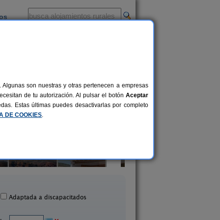
ios
-
al. Algunas son nuestras y otras pertenecen a empresas
cesitan de tu autorización. Al pulsar el botón
Aceptar
uedas. Estas últimas puedes desactivarlas por completo
CA DE COOKIES
.
Casa Algarrobo
Complejo Rural Jardines 
6+4 pers.
25 €
Álora (Málaga)
Genalguacil (Málag
desde
Adaptada a discapacitados