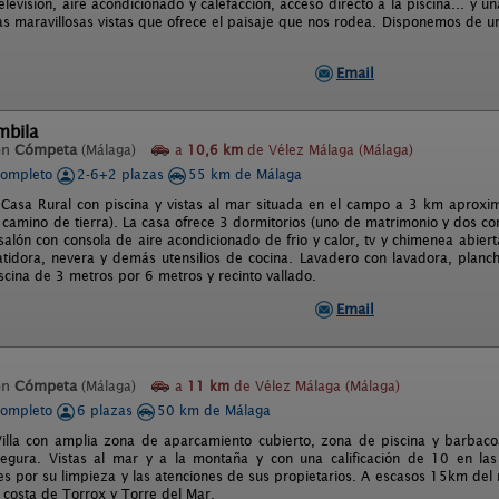
 televisión, aire acondicionado y calefacción, acceso directo a la piscina... 
as maravillosas vistas que ofrece el paisaje que nos rodea. Disponemos de un
Email
mbila
en
Cómpeta
(Málaga)
a
10,6 km
de Vélez Málaga (Málaga)
completo
2-6+2 plazas
55 km de Málaga
 Casa Rural con piscina y vistas al mar situada en el campo a 3 km apro
 camino de tierra). La casa ofrece 3 dormitorios (uno de matrimonio y dos c
salón con consola de aire acondicionado de frio y calor, tv y chimenea abiert
atidora, nevera y demás utensilios de cocina. Lavadero con lavadora, planch
scina de 3 metros por 6 metros y recinto vallado.
Email
en
Cómpeta
(Málaga)
a
11 km
de Vélez Málaga (Málaga)
completo
6 plazas
50 km de Málaga
Villa con amplia zona de aparcamiento cubierto, zona de piscina y barbac
segura. Vistas al mar y a la montaña y con una calificación de 10 en la
les por su limpieza y las atenciones de sus propietarios. A escasos 15km de
a costa de Torrox y Torre del Mar.