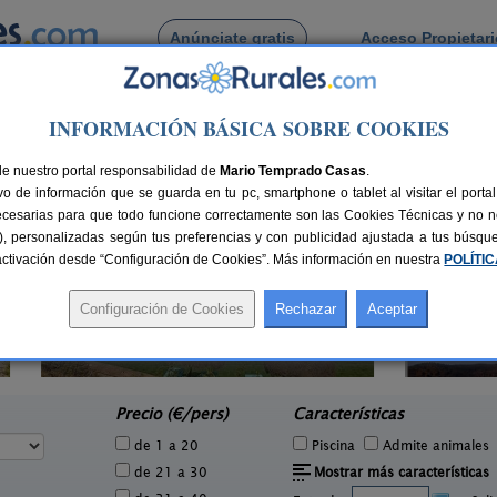
Anúnciate gratis
Acceso Propietar
Busca por pueblo
INFORMACIÓN BÁSICA SOBRE COOKIES
Málaga
de Vélez Málaga
de nuestro portal responsabilidad de
Mario Temprado Casas
.
o de información que se guarda en tu pc, smartphone o tablet al visitar el port
ecesarias para que todo funcione correctamente son las Cookies Técnicas y no ne
rias), personalizadas según tus preferencias y con publicidad ajustada a tus búsq
sactivación desde “Configuración de Cookies”. Más información en nuestra
POLÍTI
Casa Sunset El Tejar
2 pers.
2-10+4 pers.
25 €
16 €
Almogía (Málaga)
e
desde
Precio (€/pers)
Características
de 1 a 20
Piscina
Admite animales
de 21 a 30
Mostrar más características