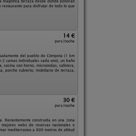
y una magnifica terraza desde donde pondrán
 restaurante para disfrutar de todo lo que
14 €
pers/noche
ximadamente del pueblo de Cómpeta (1 km
on 2 camas individuales cada uno), un baño
a, cocina con horno, microondas, cafetera,
a, porche cubierto, mobiliario de terraza,
30 €
pers/noche
oa. Recientemente construida en una zona
s mejores webs de reservas nacionales e
l mar mediterraneo a 600 metros de altitud