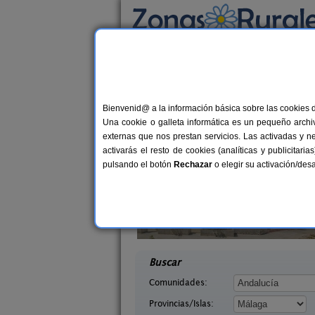
Busca por alojamiento
Alojamientos
>
Andalucía
>
Málaga
> Vélez 
Casas Rurales cerca 
Bienvenid@ a la información básica sobre las cookies 
Una cookie o galleta informática es un pequeño archiv
externas que nos prestan servicios. Las activadas y n
activarás el resto de cookies (analíticas y publicita
pulsando el botón
Rechazar
o elegir su activación/de
dor de Los
14 pers.
30 €
s
Mansión Piedras Blancas
10+
desde
Málaga)
Colmenar (Málaga)
desd
Buscar
Comunidades:
Provincias/Islas: