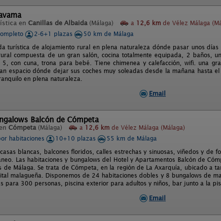
navama
ística en
Canillas de Albaida
(Málaga)
a
12,6 km
de Vélez Málaga (Má
completo
2-6+1 plazas
50 km de Málaga
da turística de alojamiento rural en plena naturaleza dónde pasar unos días 
rural compuesta de un gran salón, cocina totalmente equipada, 2 baños, un
5, con cuna, trona para bebé. Tiene chimenea y calefacción, wifi. una gra
an espacio dónde dejar sus coches muy soleadas desde la mañana hasta el 
ranquilo en plena naturaleza.
Email
ungalows Balcón de Cómpeta
 en
Cómpeta
(Málaga)
a
12,6 km
de Vélez Málaga (Málaga)
por habitaciones
10+10 plazas
55 km de Málaga
sas blancas, balcones floridos, calles estrechas y sinuosas, viñedos y de fon
áneo. Las habitaciones y bungalows del Hotel y Apartamentos Balcón de Cóm
 de Málaga. Se trata de Cómpeta, en la región de La Axarquía, ubicado a t
ital malagueña. Disponemos de 24 habitaciones dobles y 8 bungalows de ma
as para 300 personas, piscina exterior para adultos y niños, bar junto a la pisc
Email