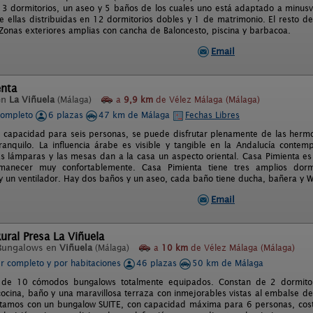
3 dormitorios, un aseo y 5 baños de los cuales uno está adaptado a minusv
e ellas distribuidas en 12 dormitorios dobles y 1 de matrimonio. El resto de 
 Zonas exteriores amplias con cancha de Baloncesto, piscina y barbacoa.
Email
enta
en
La Viñuela
(Málaga)
a
9,9 km
de Vélez Málaga (Málaga)
completo
6 plazas
47 km de Málaga
Fechas Libres
e capacidad para seis personas, se puede disfrutar plenamente de las hermo
ranquilo. La influencia árabe es visible y tangible en la Andalucía conte
as lámparas y las mesas dan a la casa un aspecto oriental. Casa Pimienta e
anecer muy confortablemente. Casa Pimienta tiene tres amplios dormi
 un ventilador. Hay dos baños y un aseo, cada baño tiene ducha, bañera y 
Email
ral Presa La Viñuela
Bungalows en
Viñuela
(Málaga)
a
10 km
de Vélez Málaga (Málaga)
er completo y por habitaciones
46 plazas
50 km de Málaga
de 10 cómodos bungalows totalmente equipados. Constan de 2 dormitori
cocina, baño y una maravillosa terraza con inmejorables vistas al embalse de
amos con un bungalow SUITE, con capacidad máxima para 6 personas, costa