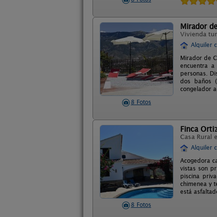
Mirador d
Vivienda tur
Alquiler 
Mirador de C
encuentra a
personas. Di
dos baños (u
congelador a
8 Fotos
Finca Orti
Casa Rural 
Alquiler 
Acogedora ca
vistas son p
piscina priv
chimenea y te
está asfalta
8 Fotos