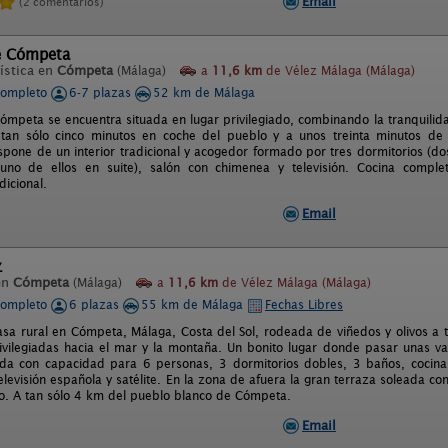
Email
(2 comentarios)
e Cómpeta
ística en
Cómpeta
(Málaga)
a
11,6 km
de Vélez Málaga (Málaga)
completo
6-7 plazas
52 km de Málaga
ómpeta se encuentra situada en lugar privilegiado, combinando la tranquili
 tan sólo cinco minutos en coche del pueblo y a unos treinta minutos de
spone de un interior tradicional y acogedor formado por tres dormitorios (d
no de ellos en suite), salón con chimenea y televisión. Cocina completa
dicional.
Email
z
en
Cómpeta
(Málaga)
a
11,6 km
de Vélez Málaga (Málaga)
completo
6 plazas
55 km de Málaga
Fechas Libres
sa rural en Cómpeta, Málaga, Costa del Sol, rodeada de viñedos y olivos a
rivilegiadas hacia el mar y la montaña. Un bonito lugar donde pasar unas va
ada con capacidad para 6 personas, 3 dormitorios dobles, 3 baños, cocin
levisión española y satélite. En la zona de afuera la gran terraza soleada co
do. A tan sólo 4 km del pueblo blanco de Cómpeta.
Email