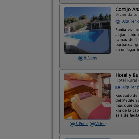
Cortijo A
Vivienda tur
Alquiler 
Bonita vivien
alojamiento 
camas de 1, 
barbacoa, gr
en un lugar t
8 Fotos
Hotel y B
Hotel Rural
Alquiler 
Rodeado de ca
del Mediterr
más queridos
km de la cap
sala de fiest
8 Fotos
Video