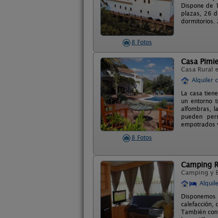
Dispone de 1
plazas, 26 d
dormitorios.
8 Fotos
Casa Pimi
Casa Rural 
Alquiler 
La casa tien
un entorno t
alfombras, l
pueden perm
empotrados y
8 Fotos
Camping Ru
Camping y 
Alquil
Disponemos 
calefacción, 
También cont