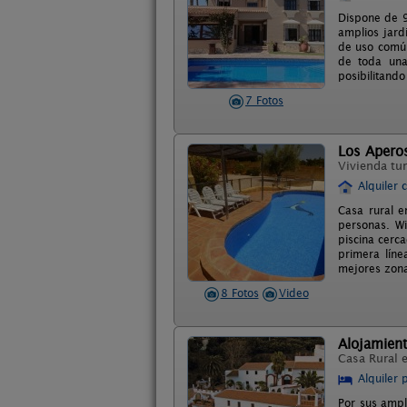
Dispone de 9
amplios jard
de uso común
de toda una
posibilitando
7 Fotos
Los Apero
Vivienda tur
Alquiler 
Casa rural e
personas. Wi
piscina cerc
primera líne
mejores zonas
8 Fotos
Video
Alojamient
Casa Rural 
Alquiler 
Por sus ampl