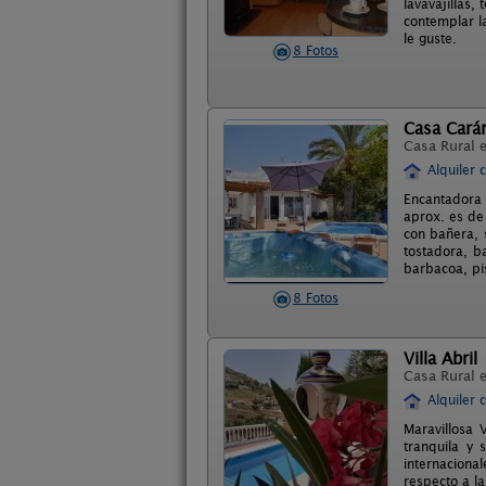
lavavajillas,
contemplar l
le guste.
8 Fotos
Casa Cará
Casa Rural 
Alquiler 
Encantadora
aprox. es de
con bañera, 
tostadora, b
barbacoa, pi
8 Fotos
Villa Abril
Casa Rural 
Alquiler 
Maravillosa 
tranquila y 
internaciona
respecto a l