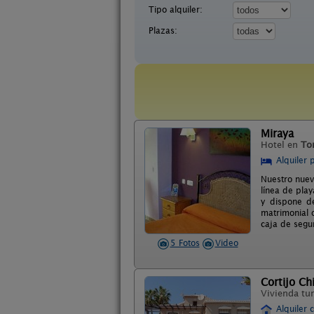
Tipo alquiler:
Plazas:
Miraya
Hotel en
To
Alquiler 
Nuestro nuev
línea de pla
y dispone de
matrimonial o
caja de segur
5 Fotos
Video
Cortijo Ch
Vivienda tur
Alquiler 