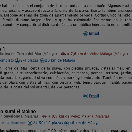
 habitaciones en el conjunto de la casa, todas ellas con baño. Algunas está
ines, piscina y acceso directo a la orilla de la playa. Existe también una c
. Dispone además de zona de aparcamiento privada. Cortijo Chico ha sido la 
 familia durante largos años, y que ha culminado finalmente en la rem
 extender y compartir el disfrute de ésta a un público interesado en lo familiar
Email
s 1
ística en
Torre del Mar
(Málaga)
a
7,6 km
de Vélez Málaga (Málaga)
completo
2-4 plazas
20 km de Málaga
n Torre del Mar, cerca de la playa, con piscina privada, vistas al mar, e
fi gratis, aire acondicinado, calefacción, chimenea, porche, terraza, jardi
ada para la seguridad si va con niños y parking sombreado. También tenemos
a de playa con vistas al mar, con piscina, wifi, tenis, parque infantil, pa
 de la costa del sol oriental, de 2-4 personas.
Email
o Rural El Molino
en
Sayalonga
(Málaga)
a
8,5 km
de Vélez Málaga (Málaga)
por habitaciones
24-50+10 plazas
46 km de Málaga
ios salones independientes (100 m2 en total) y dos chimeneas, esta casa e