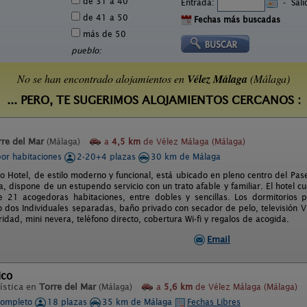
de 31 a 40
Entrada:
-
Sal
de 41 a 50
Fechas más buscadas
más de 50
pueblo:
No se han encontrado alojamientos en
Vélez Málaga
(Málaga)
... PERO, TE SUGERIMOS ALOJAMIENTOS CERCANOS :
rre del Mar
(Málaga)
a
4,5 km
de Vélez Málaga (Málaga)
por habitaciones
2-20+4 plazas
30 km de Málaga
o Hotel, de estilo moderno y funcional, está ubicado en pleno centro del Pa
ya, dispone de un estupendo servicio con un trato afable y familiar. El hotel
 21 acogedoras habitaciones, entre dobles y sencillas. Los dormitorios 
 dos Individuales separadas, baño privado con secador de pelo, televisión Vía
idad, mini nevera, teléfono directo, cobertura Wi-fi y regalos de acogida.
Email
ico
ística en
Torre del Mar
(Málaga)
a
5,6 km
de Vélez Málaga (Málaga)
completo
18 plazas
35 km de Málaga
Fechas Libres