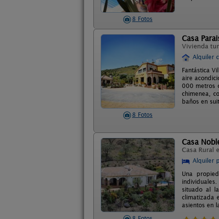
8 Fotos
Casa Para
Vivienda tur
Alquiler 
Fantástica Vi
aire acondici
000 metros c
chimenea, co
baños en sui
8 Fotos
Casa Nobl
Casa Rural 
Alquiler 
Una propied
individuales
situado al l
climatizada 
asientos en l
8 Fotos