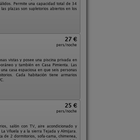
álidos. Permite una capacidad total de 34
las plazas son supletorios abiertos en los
27 €
pers/noche
sas vistas y posee una piscina privada en
mporáneo y también en Casa Pimienta. Las
s una casa espaciosa en que seis personas
torios. Cada habitación tiene armarios
WC.
25 €
pers/noche
os, salón con TV, aire acondicionado y
 La Vñuela y a la sierra Tejada y Almijara.
 de 2 dormitorios, sofa-cama, chimenea,