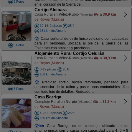
8 Fotos
en el corazón de la Sierra de ...
Cortijo Alcibara
Casa Rural en
Vélez-Rubio
a
30,9 km
(Almería)
de Royos (Murcia)
10-14+2 plazas
25 €
161 km de Almería
Casa señorial de estilo típico velezano con capacidad
para 14 personas, ubicada al pie de la Sierra de las
8 Fotos
Estancias con amplias y preciosas ...
Alojamiento Rural Cortijo Celdrán
Casa Rural en
Vélez-Rubio
a
30,9 km
(Almería)
de Royos (Murcia)
8-12 plazas
20 €
160 km de Almería
Precioso cortijo, recién reformado, pensado para
desconectar de la rutina y pasar unos confortables días
8 Fotos
con todo lujo de detalles. Rodeado ...
Casa Barriga
Complejo Rural en
Nerpio
a
31,7 km
(Albacete)
de Royos (Murcia)
4-28+10 plazas
25 €
150 km de Albacete
Casa Barriga es un complejo ubicado en un
entorno único, con 5 casas con capacidad para 4, 6 y 8