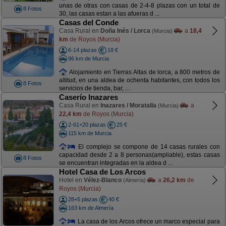
unas de otras con casas de 2-4-8 plazas con un total de
8 Fotos
30, las casas estan a las afueras d ...
Casas del Conde
Casa Rural en
Doña Inés / Lorca
a
18,4
(Murcia)
km
de Royos (Murcia)
6-14 plazas
18 €
96 km de Murcia
Alojamiento en Tierras Altas de lorca, a 800 metros de
altitud, en una aldea de ochenta habitantes, con todos los
8 Fotos
servicios de tienda, bar, ...
Caserío Inazares
Casa Rural en
Inazares / Moratalla
a
(Murcia)
22,4 km
de Royos (Murcia)
2-61+20 plazas
25 €
115 km de Murcia
El complejo se compone de 14 casas rurales con
capacidad desde 2 a 8 personas(ampliable), estas casas
8 Fotos
se encuentran integradas en la aldea d ...
Hotel Casa de Los Arcos
Hotel en
Vélez-Blanco
a
26,2 km
de
(Almería)
Royos (Murcia)
28+5 plazas
40 €
163 km de Almería
La casa de los Arcos ofrece un marco especial para