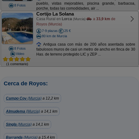
pueblo, vistas mejorables, piscina grande, barbacoa,
8 Fotos
porche, todas las comodidades, air ...
Cortijo La Solana
Casa Rural en
Lorca
a
33,9 km
de
(Murcia)
Royos (Murcia)
7-9 plazas
25 €
80 km de Murcia
Antigua casa con más de 200 años asentada sobre
8 Fotos
fabulosos muros de casi un metro de ancho en finca de 30
Video
Has. de terreno protegido LIC y ZEP ...
(1 comentario)
Cerca de Royos:
Campo Coy
(Murcia)
a 12,2 km
Almudema
(Murcia)
a 14,1 km
Singla
(Murcia)
a 14,1 km
Barranda
(Murcia)
a 15,4 km