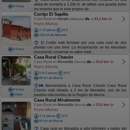
aldea de montaña a 1.200 m. de altitud, que guarda todos
8 Fotos
los enseres que le eran propios de ...
Cortijo El Sapillo
Casa Rural en
Nerpio
a
33,1 km
de
(Albacete)
Royos (Murcia)
2-18 plazas
25 €
156 km de Albacete
El Cortijo está formado por una casa rural de dos
plantas con una torre. La recuperación se ha ejecutado
8 Fotos
procurando conservar su sabor tradi ...
Casa Rural Chacón
Casa Rural en
Moratalla
a
33,4 km
de
(Murcia)
Royos (Murcia)
5-8+2 plazas
18 €
80 km de Murcia
Bienvenido/a a Casa Rural Chacón Casa Rural
8 Fotos
Chacón está situada a 3 km de Moratalla, uno de los
Video
pueblos más bonitos de la Región de Murcia. ...
Casa Rural Miralmonte
Casa Rural en
Moratalla
a
33,5 km
de
(Murcia)
Royos (Murcia)
4-11 plazas
20 €
85 km de Murcia
Casa rural en Moratalla a sólo kilómetro y medio del