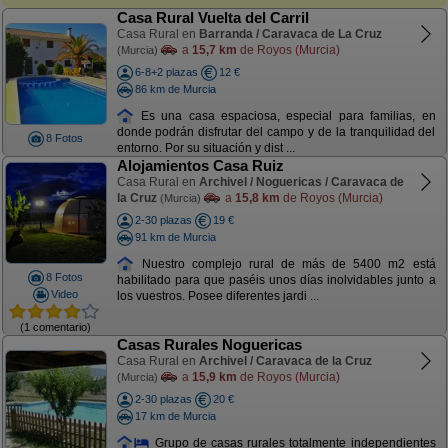
Casa Rural Vuelta del Carril
Casa Rural en
Barranda / Caravaca de La Cruz
a
15,7 km
de Royos (Murcia)
(Murcia)
6-8+2 plazas
12 €
86 km de Murcia
Es una casa espaciosa, especial para familias, en
donde podrán disfrutar del campo y de la tranquilidad del
8 Fotos
entorno. Por su situación y dist ...
Alojamientos Casa Ruiz
Casa Rural en
Archivel / Noguericas / Caravaca de
la Cruz
a
15,8 km
de Royos (Murcia)
(Murcia)
2-30 plazas
19 €
91 km de Murcia
Nuestro complejo rural de más de 5400 m2 está
8 Fotos
habilitado para que paséis unos días inolvidables junto a
Video
los vuestros. Posee diferentes jardi ...
(1 comentario)
Casas Rurales Noguericas
Casa Rural en
Archivel / Caravaca de la Cruz
a
15,9 km
de Royos (Murcia)
(Murcia)
2-30 plazas
20 €
17 km de Murcia
Grupo de casas rurales totalmente independientes