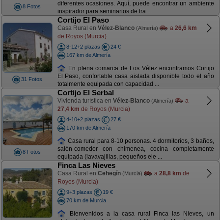
diferentes ocasiones. Aquí, puede encontrar un ambiente
8 Fotos
inspirador para seminarios de tra ...
Cortijo El Paso
Casa Rural en
Vélez-Blanco
a
26,6 km
(Almería)
de Royos (Murcia)
8-12+2 plazas
24 €
167 km de Almería
En plena comarca de Los Vélez encontramos Cortijo
El Paso, confortable casa aislada disponible todo el año
31 Fotos
totalmente equipada con capacidad ...
Cortijo El Serbal
Vivienda turística en
Vélez-Blanco
a
(Almería)
27,4 km
de Royos (Murcia)
4-10+2 plazas
27 €
170 km de Almería
Casa rural para 8-10 personas. 4 dormitorios, 3 baños,
salón-comedor con chimenea, cocina completamente
8 Fotos
equipada (lavavajillas, pequeños ele ...
Finca Las Nieves
Casa Rural en
Cehegín
a
28,8 km
de
(Murcia)
Royos (Murcia)
9+3 plazas
19 €
70 km de Murcia
Bienvenidos a la casa rural Finca las Nieves, un