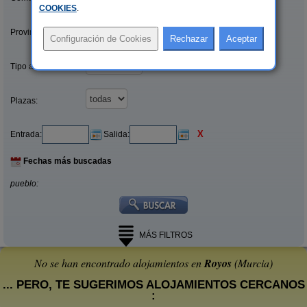
COOKIES
.
Provincias/Islas:
Tipo alquiler:
Plazas:
X
Entrada:
Salida:
Fechas más buscadas
pueblo:
MÁS FILTROS
No se han encontrado alojamientos en
Royos
(Murcia)
... PERO, TE SUGERIMOS ALOJAMIENTOS CERCANOS
: