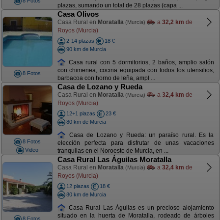
8 Fotos
plazas, sumando un total de 28 plazas (capa ...
Casa Olivos
Casa Rural en
Moratalla
a
32,2 km
de
(Murcia)
Royos (Murcia)
2-14 plazas
18 €
90 km de Murcia
Casa rural con 5 dormitorios, 2 baños, amplio salón
con chimenea, cocina equipada con todos los utensilios,
8 Fotos
barbacoa con horno de leña, ampl ...
Casa de Lozano y Rueda
Casa Rural en
Moratalla
a
32,4 km
de
(Murcia)
Royos (Murcia)
12+1 plazas
23 €
80 km de Murcia
Casa de Lozano y Rueda: un paraíso rural. Es la
8 Fotos
elección perfecta para disfrutar de unas vacaciones
Video
tranquilas en el Noroeste de Murcia, en ...
Casa Rural Las Águilas Moratalla
Casa Rural en
Moratalla
a
32,4 km
de
(Murcia)
Royos (Murcia)
12 plazas
18 €
80 km de Murcia
Casa Rural Las Águilas es un precioso alojamiento
situado en la huerta de Moratalla, rodeado de árboles
8 Fotos