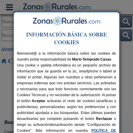
INFORMACIÓN BÁSICA SOBRE
COOKIES
Alojamientos
>
Murcia
> Royos
Bienvenid@ a la información básica sobre las cookies de
Casas Rurales cerca de Royos
nuestro portal responsabilidad de
Mario Temprado Casas
.
Una cookie o galleta informática es un pequeño archivo de
información que se guarda en tu pc, smartphone o tablet al
visitar el portal. Algunas son nuestras y otras pertenecen a
empresas externas que nos prestan servicios. Las activadas
y necesarias para que todo funcione correctamente son las
Cookies Técnicas y no necesitan de tu autorización. Al pulsar
el botón
Aceptar
activarás el resto de cookies (analíticas y
Casa Rural Miralmonte
rs.
4-11 pers.
publicitarias), personalizadas según tus preferencias y con
 €
20 €
Moratalla (Murcia)
desde
publicidad ajustada a tus búsquedas. Estas últimas puedes
desactivarlas por completo pulsando el botón
Rechazar
o
Buscar
elegir su activación/desactivación desde “Configuración de
Cookies”. Más información en nuestra
POLÍTICA DE
Comunidades: