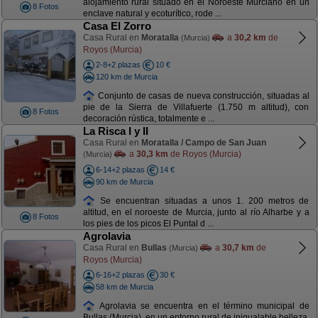
alojamiento rural situado en el Noroeste Murciano en un
8 Fotos
enclave natural y ecoturítico, rode ...
Casa El Zorro
Casa Rural en
Moratalla
a
30,2 km
de
(Murcia)
Royos (Murcia)
2-8+2 plazas
10 €
120 km de Murcia
Conjunto de casas de nueva construcción, situadas al
pie de la Sierra de Villafuerte (1.750 m altitud), con
8 Fotos
decoración rústica, totalmente e ...
La Risca I y II
Casa Rural en
Moratalla / Campo de San Juan
a
30,3 km
de Royos (Murcia)
(Murcia)
6-14+2 plazas
14 €
90 km de Murcia
Se encuentran situadas a unos 1. 200 metros de
altitud, en el noroeste de Murcia, junto al río Alharbe y a
8 Fotos
los pies de los picos El Puntal d ...
Agrolavia
Casa Rural en
Bullas
a
30,7 km
de
(Murcia)
Royos (Murcia)
6-16+2 plazas
30 €
58 km de Murcia
Agrolavia se encuentra en el término municipal de
Bullas (Murcia), en un entorno rural de inigualable belleza,