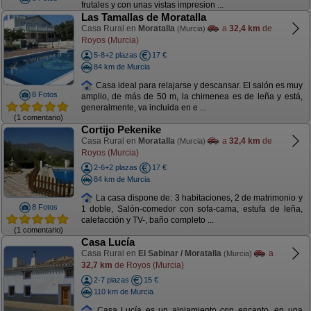
frutales y con unas vistas impresion ...
Las Tamallas de Moratalla
Casa Rural en
Moratalla
a
32,4 km
de
(Murcia)
Royos (Murcia)
5-8+2 plazas
17 €
84 km de Murcia
Casa ideal para relajarse y descansar. El salón es muy
8 Fotos
amplio, de más de 50 m, la chimenea es de leña y está,
generalmente, va incluida en e ...
(1 comentario)
Cortijo Pekenike
Casa Rural en
Moratalla
a
32,4 km
de
(Murcia)
Royos (Murcia)
2-6+2 plazas
17 €
84 km de Murcia
La casa dispone de: 3 habitaciones, 2 de matrimonio y
8 Fotos
1 doble, Salón-comedor con sofa-cama, estufa de leña,
calefacción y TV-, baño completo ...
(1 comentario)
Casa Lucía
Casa Rural en
El Sabinar / Moratalla
a
(Murcia)
32,7 km
de Royos (Murcia)
2-7 plazas
15 €
110 km de Murcia
Casa Lucía es un alojamiento con encanto, en una