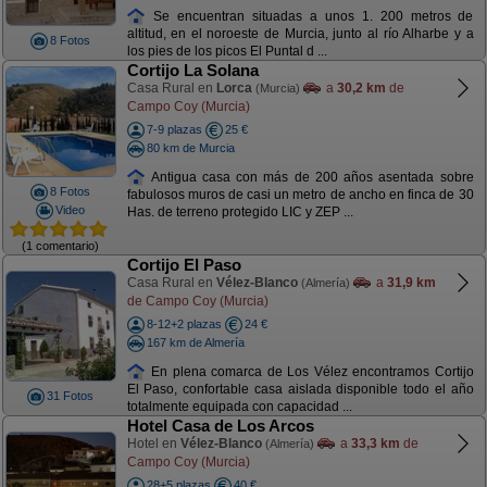
Se encuentran situadas a unos 1. 200 metros de
altitud, en el noroeste de Murcia, junto al río Alharbe y a
8 Fotos
los pies de los picos El Puntal d ...
Cortijo La Solana
Casa Rural en
Lorca
a
30,2 km
de
(Murcia)
Campo Coy (Murcia)
7-9 plazas
25 €
80 km de Murcia
Antigua casa con más de 200 años asentada sobre
8 Fotos
fabulosos muros de casi un metro de ancho en finca de 30
Video
Has. de terreno protegido LIC y ZEP ...
(1 comentario)
Cortijo El Paso
Casa Rural en
Vélez-Blanco
a
31,9 km
(Almería)
de Campo Coy (Murcia)
8-12+2 plazas
24 €
167 km de Almería
En plena comarca de Los Vélez encontramos Cortijo
El Paso, confortable casa aislada disponible todo el año
31 Fotos
totalmente equipada con capacidad ...
Hotel Casa de Los Arcos
Hotel en
Vélez-Blanco
a
33,3 km
de
(Almería)
Campo Coy (Murcia)
28+5 plazas
40 €