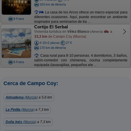
163 km de Almería
La casa de los Arcos ofrece un marco especial para
diferentes ocasiones. Aquí, puede encontrar un ambiente
8 Fotos
inspirador para seminarios de tra ...
Cortijo El Serbal
Vivienda turística en
Vélez-Blanco
a
(Almería)
33,3 km
de Campo Coy (Murcia)
4-10+2 plazas
27 €
170 km de Almería
Casa rural para 8-10 personas. 4 dormitorios, 3 baños,
salón-comedor con chimenea, cocina completamente
8 Fotos
equipada (lavavajillas, pequeños ele ...
Cerca de Campo Coy:
Almudema
(Murcia)
a 5,6 km
La Pinilla
(Murcia)
a 7,3 km
Doña Inés
(Murcia)
a 7,3 km