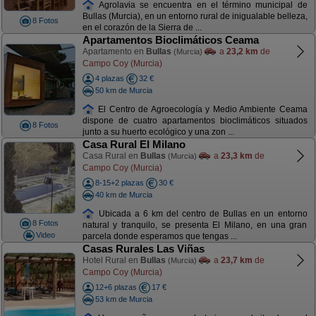
Agrolavia se encuentra en el término municipal de
Bullas (Murcia), en un entorno rural de inigualable belleza,
8 Fotos
en el corazón de la Sierra de ...
Apartamentos Bioclimáticos Ceama
Apartamento en
Bullas
a
23,2 km
de
(Murcia)
Campo Coy (Murcia)
4 plazas
32 €
50 km de Murcia
El Centro de Agroecología y Medio Ambiente Ceama
dispone de cuatro apartamentos bioclimáticos situados
8 Fotos
junto a su huerto ecológico y una zon ...
Casa Rural El Milano
Casa Rural en
Bullas
a
23,3 km
de
(Murcia)
Campo Coy (Murcia)
8-15+2 plazas
30 €
40 km de Murcia
Ubicada a 6 km del centro de Bullas en un entorno
8 Fotos
natural y tranquilo, se presenta El Milano, en una gran
Video
parcela donde esperamos que tengas ...
Casas Rurales Las Viñas
Hotel Rural en
Bullas
a
23,7 km
de
(Murcia)
Campo Coy (Murcia)
12+6 plazas
17 €
53 km de Murcia