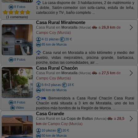
La casa dispone de: 3 habitaciones, 2 de matrimonio y
8 Fotos
1 doble, Salón-comedor con sofa-cama, estufa de leña,
calefacción y TV-, baño completo ...
(1 comentario)
Casa Rural Miralmonte
Casa Rural en
Moratalla
a
26,9 km
de
(Murcia)
Campo Coy (Murcia)
4-11 plazas
20 €
85 km de Murcia
Casa rural en Moratalla a sólo kilómetro y medio del
pueblo, vistas mejorables, piscina grande, barbacoa,
8 Fotos
porche, todas las comodidades, air ...
Casa Rural Chacón
Casa Rural en
Moratalla
a
27,5 km
de
(Murcia)
Campo Coy (Murcia)
5-8+2 plazas
18 €
80 km de Murcia
Bienvenido/a a Casa Rural Chacón Casa Rural
8 Fotos
Chacón está situada a 3 km de Moratalla, uno de los
Video
pueblos más bonitos de la Región de Murcia. ...
Casa Grande
Casa Rural en
La Copa de Bullas
a
28,5
(Murcia)
km
de Campo Coy (Murcia)
10 plazas
20 €
50 km de Murcia