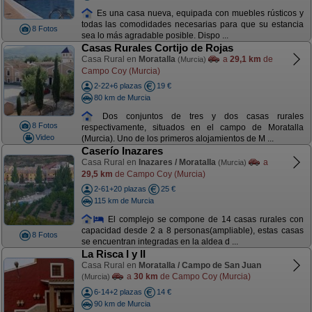
Es una casa nueva, equipada con muebles rústicos y
todas las comodidades necesarias para que su estancia
8 Fotos
sea lo más agradable posible. Dispo ...
Casas Rurales Cortijo de Rojas
Casa Rural en
Moratalla
a
29,1 km
de
(Murcia)
Campo Coy (Murcia)
2-22+6 plazas
19 €
80 km de Murcia
Dos conjuntos de tres y dos casas rurales
8 Fotos
respectivamente, situados en el campo de Moratalla
Video
(Murcia). Uno de los primeros alojamientos de M ...
Caserío Inazares
Casa Rural en
Inazares / Moratalla
a
(Murcia)
29,5 km
de Campo Coy (Murcia)
2-61+20 plazas
25 €
115 km de Murcia
El complejo se compone de 14 casas rurales con
capacidad desde 2 a 8 personas(ampliable), estas casas
8 Fotos
se encuentran integradas en la aldea d ...
La Risca I y II
Casa Rural en
Moratalla / Campo de San Juan
a
30 km
de Campo Coy (Murcia)
(Murcia)
6-14+2 plazas
14 €
90 km de Murcia