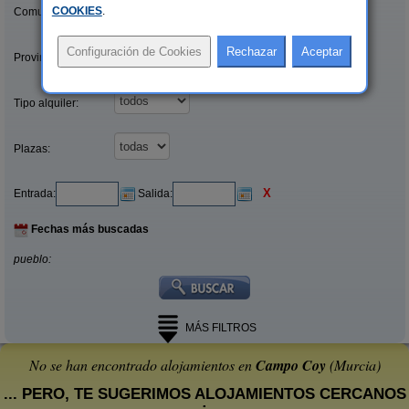
COOKIES
.
Comunidades:
Provincias/Islas:
Tipo alquiler:
Plazas:
X
Entrada:
Salida:
Fechas más buscadas
pueblo:
MÁS FILTROS
No se han encontrado alojamientos en
Campo Coy
(Murcia)
... PERO, TE SUGERIMOS ALOJAMIENTOS CERCANOS
: