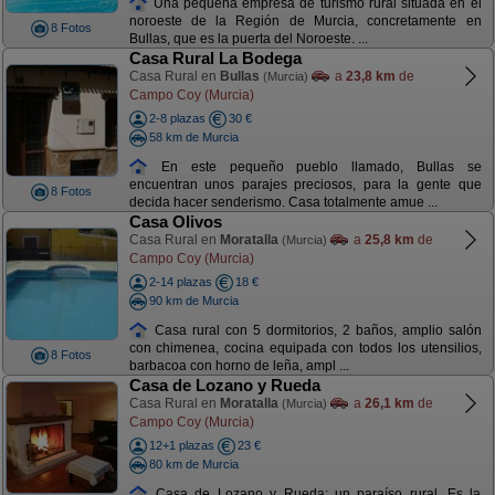
Una pequeña empresa de turismo rural situada en el
noroeste de la Región de Murcia, concretamente en
8 Fotos
Bullas, que es la puerta del Noroeste. ...
Casa Rural La Bodega
Casa Rural en
Bullas
a
23,8 km
de
(Murcia)
Campo Coy (Murcia)
2-8 plazas
30 €
58 km de Murcia
En este pequeño pueblo llamado, Bullas se
encuentran unos parajes preciosos, para la gente que
8 Fotos
decida hacer senderismo. Casa totalmente amue ...
Casa Olivos
Casa Rural en
Moratalla
a
25,8 km
de
(Murcia)
Campo Coy (Murcia)
2-14 plazas
18 €
90 km de Murcia
Casa rural con 5 dormitorios, 2 baños, amplio salón
con chimenea, cocina equipada con todos los utensilios,
8 Fotos
barbacoa con horno de leña, ampl ...
Casa de Lozano y Rueda
Casa Rural en
Moratalla
a
26,1 km
de
(Murcia)
Campo Coy (Murcia)
12+1 plazas
23 €
80 km de Murcia
Casa de Lozano y Rueda: un paraíso rural. Es la