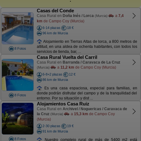
Casas del Conde
Casa Rural en
Doña Inés / Lorca
a
7,4
(Murcia)
km
de Campo Coy (Murcia)
6-14 plazas
18 €
96 km de Murcia
Alojamiento en Tierras Altas de lorca, a 800 metros de
altitud, en una aldea de ochenta habitantes, con todos los
8 Fotos
servicios de tienda, bar, ...
Casa Rural Vuelta del Carril
Casa Rural en
Barranda / Caravaca de La Cruz
a
11,2 km
de Campo Coy (Murcia)
(Murcia)
6-8+2 plazas
12 €
86 km de Murcia
Es una casa espaciosa, especial para familias, en
donde podrán disfrutar del campo y de la tranquilidad del
8 Fotos
entorno. Por su situación y dist ...
Alojamientos Casa Ruiz
Casa Rural en
Archivel / Noguericas / Caravaca de
la Cruz
a
15,3 km
de Campo Coy
(Murcia)
(Murcia)
2-30 plazas
19 €
91 km de Murcia
8 Fotos
Nuestro complejo rural de más de 5400 m2 está