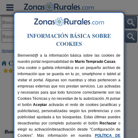
INFORMACIÓN BÁSICA SOBRE
COOKIES
Alojamientos
>
Murcia
> Campo Coy
Bienvenid@ a la información básica sobre las cookies de
Casas Rurales cerca de Campo Coy
nuestro portal responsabilidad de
Mario Temprado Casas
.
Una cookie o galleta informática es un pequeño archivo de
información que se guarda en tu pc, smartphone o tablet al
visitar el portal. Algunas son nuestras y otras pertenecen a
empresas externas que nos prestan servicios. Las activadas
y necesarias para que todo funcione correctamente son las
Cookies Técnicas y no necesitan de tu autorización. Al pulsar
el botón
Aceptar
activarás el resto de cookies (analíticas y
publicitarias), personalizadas según tus preferencias y con
Complejo Rural Atalaya
rs.
6 pers.
 €
13 €
publicidad ajustada a tus búsquedas. Estas últimas puedes
Cieza (Murcia)
desde
desactivarlas por completo pulsando el botón
Rechazar
o
elegir su activación/desactivación desde “Configuración de
Buscar
Cookies”. Más información en nuestra
POLÍTICA DE