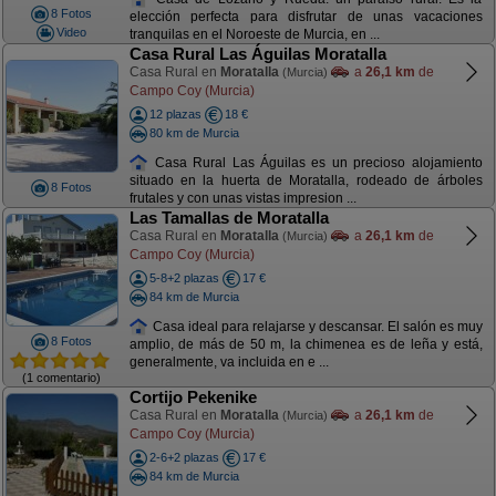
8 Fotos
elección perfecta para disfrutar de unas vacaciones
Video
tranquilas en el Noroeste de Murcia, en ...
Casa Rural Las Águilas Moratalla
Casa Rural en
Moratalla
a
26,1 km
de
(Murcia)
Campo Coy (Murcia)
12 plazas
18 €
80 km de Murcia
Casa Rural Las Águilas es un precioso alojamiento
situado en la huerta de Moratalla, rodeado de árboles
8 Fotos
frutales y con unas vistas impresion ...
Las Tamallas de Moratalla
Casa Rural en
Moratalla
a
26,1 km
de
(Murcia)
Campo Coy (Murcia)
5-8+2 plazas
17 €
84 km de Murcia
Casa ideal para relajarse y descansar. El salón es muy
8 Fotos
amplio, de más de 50 m, la chimenea es de leña y está,
generalmente, va incluida en e ...
(1 comentario)
Cortijo Pekenike
Casa Rural en
Moratalla
a
26,1 km
de
(Murcia)
Campo Coy (Murcia)
2-6+2 plazas
17 €
84 km de Murcia