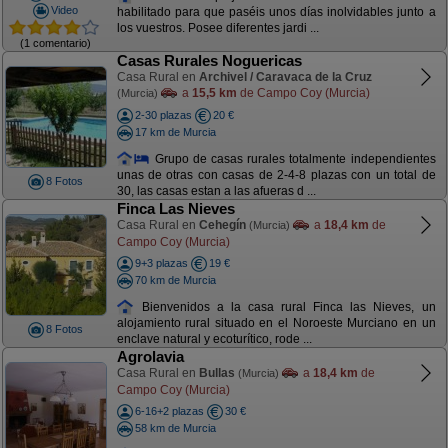
Video
habilitado para que paséis unos días inolvidables junto a
los vuestros. Posee diferentes jardi ...
(1 comentario)
Casas Rurales Noguericas
Casa Rural en
Archivel / Caravaca de la Cruz
a
15,5 km
de Campo Coy (Murcia)
(Murcia)
2-30 plazas
20 €
17 km de Murcia
Grupo de casas rurales totalmente independientes
unas de otras con casas de 2-4-8 plazas con un total de
8 Fotos
30, las casas estan a las afueras d ...
Finca Las Nieves
Casa Rural en
Cehegín
a
18,4 km
de
(Murcia)
Campo Coy (Murcia)
9+3 plazas
19 €
70 km de Murcia
Bienvenidos a la casa rural Finca las Nieves, un
alojamiento rural situado en el Noroeste Murciano en un
8 Fotos
enclave natural y ecoturítico, rode ...
Agrolavia
Casa Rural en
Bullas
a
18,4 km
de
(Murcia)
Campo Coy (Murcia)
6-16+2 plazas
30 €
58 km de Murcia