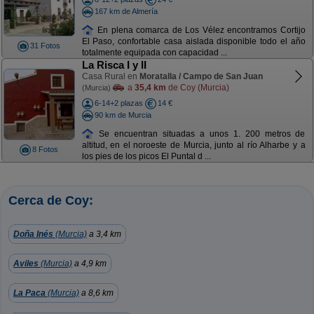
167 km de Almería
En plena comarca de Los Vélez encontramos Cortijo
El Paso, confortable casa aislada disponible todo el año
31 Fotos
totalmente equipada con capacidad ...
La Risca I y II
Casa Rural en
Moratalla / Campo de San Juan
a
35,4 km
de Coy (Murcia)
(Murcia)
6-14+2 plazas
14 €
90 km de Murcia
Se encuentran situadas a unos 1. 200 metros de
altitud, en el noroeste de Murcia, junto al río Alharbe y a
8 Fotos
los pies de los picos El Puntal d ...
Cerca de Coy:
Doña Inés
(Murcia)
a 3,4 km
Aviles
(Murcia)
a 4,9 km
La Paca
(Murcia)
a 8,6 km