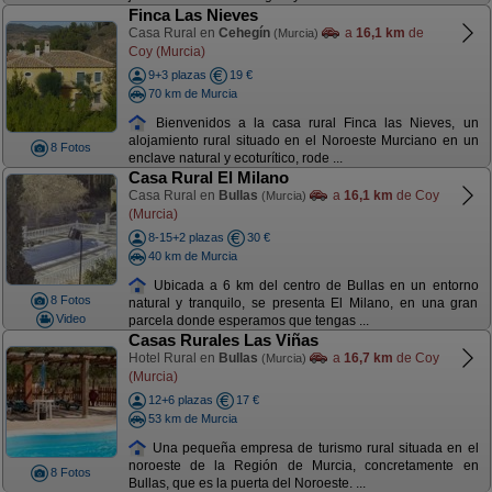
Finca Las Nieves
Casa Rural en
Cehegín
a
16,1 km
de
(Murcia)
Coy (Murcia)
9+3 plazas
19 €
70 km de Murcia
Bienvenidos a la casa rural Finca las Nieves, un
alojamiento rural situado en el Noroeste Murciano en un
8 Fotos
enclave natural y ecoturítico, rode ...
Casa Rural El Milano
Casa Rural en
Bullas
a
16,1 km
de Coy
(Murcia)
(Murcia)
8-15+2 plazas
30 €
40 km de Murcia
Ubicada a 6 km del centro de Bullas en un entorno
8 Fotos
natural y tranquilo, se presenta El Milano, en una gran
Video
parcela donde esperamos que tengas ...
Casas Rurales Las Viñas
Hotel Rural en
Bullas
a
16,7 km
de Coy
(Murcia)
(Murcia)
12+6 plazas
17 €
53 km de Murcia
Una pequeña empresa de turismo rural situada en el
noroeste de la Región de Murcia, concretamente en
8 Fotos
Bullas, que es la puerta del Noroeste. ...