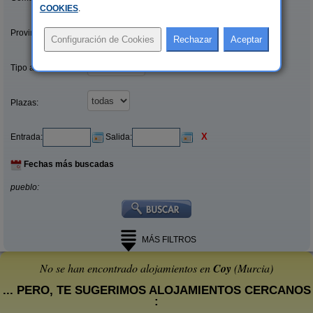
COOKIES
.
Provincias/Islas:
Tipo alquiler:
Plazas:
X
Entrada:
Salida:
Fechas más buscadas
pueblo:
MÁS FILTROS
No se han encontrado alojamientos en
Coy
(Murcia)
... PERO, TE SUGERIMOS ALOJAMIENTOS CERCANOS
: