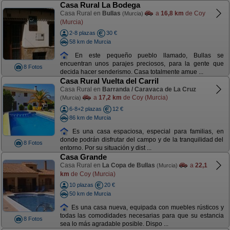
Casa Rural La Bodega
Casa Rural en
Bullas
a
16,8 km
de Coy
(Murcia)
(Murcia)
2-8 plazas
30 €
58 km de Murcia
En este pequeño pueblo llamado, Bullas se
encuentran unos parajes preciosos, para la gente que
8 Fotos
decida hacer senderismo. Casa totalmente amue ...
Casa Rural Vuelta del Carril
Casa Rural en
Barranda / Caravaca de La Cruz
a
17,2 km
de Coy (Murcia)
(Murcia)
6-8+2 plazas
12 €
86 km de Murcia
Es una casa espaciosa, especial para familias, en
donde podrán disfrutar del campo y de la tranquilidad del
8 Fotos
entorno. Por su situación y dist ...
Casa Grande
Casa Rural en
La Copa de Bullas
a
22,1
(Murcia)
km
de Coy (Murcia)
10 plazas
20 €
50 km de Murcia
Es una casa nueva, equipada con muebles rústicos y
todas las comodidades necesarias para que su estancia
8 Fotos
sea lo más agradable posible. Dispo ...