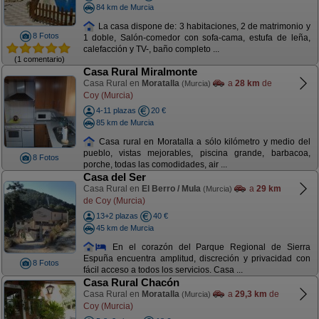
84 km de Murcia
La casa dispone de: 3 habitaciones, 2 de matrimonio y
8 Fotos
1 doble, Salón-comedor con sofa-cama, estufa de leña,
calefacción y TV-, baño completo ...
(1 comentario)
Casa Rural Miralmonte
Casa Rural en
Moratalla
a
28 km
de
(Murcia)
Coy (Murcia)
4-11 plazas
20 €
85 km de Murcia
Casa rural en Moratalla a sólo kilómetro y medio del
pueblo, vistas mejorables, piscina grande, barbacoa,
8 Fotos
porche, todas las comodidades, air ...
Casa del Ser
Casa Rural en
El Berro / Mula
a
29 km
(Murcia)
de Coy (Murcia)
13+2 plazas
40 €
45 km de Murcia
En el corazón del Parque Regional de Sierra
Espuña encuentra amplitud, discreción y privacidad con
8 Fotos
fácil acceso a todos los servicios. Casa ...
Casa Rural Chacón
Casa Rural en
Moratalla
a
29,3 km
de
(Murcia)
Coy (Murcia)