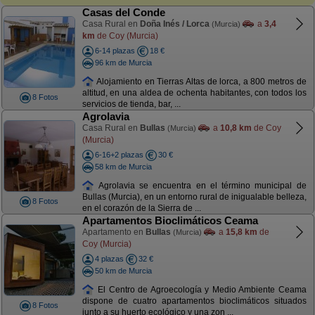
Casas del Conde
Casa Rural en
Doña Inés / Lorca
a
3,4
(Murcia)
km
de Coy (Murcia)
6-14 plazas
18 €
96 km de Murcia
Alojamiento en Tierras Altas de lorca, a 800 metros de
altitud, en una aldea de ochenta habitantes, con todos los
8 Fotos
servicios de tienda, bar, ...
Agrolavia
Casa Rural en
Bullas
a
10,8 km
de Coy
(Murcia)
(Murcia)
6-16+2 plazas
30 €
58 km de Murcia
Agrolavia se encuentra en el término municipal de
Bullas (Murcia), en un entorno rural de inigualable belleza,
8 Fotos
en el corazón de la Sierra de ...
Apartamentos Bioclimáticos Ceama
Apartamento en
Bullas
a
15,8 km
de
(Murcia)
Coy (Murcia)
4 plazas
32 €
50 km de Murcia
El Centro de Agroecología y Medio Ambiente Ceama
dispone de cuatro apartamentos bioclimáticos situados
8 Fotos
junto a su huerto ecológico y una zon ...