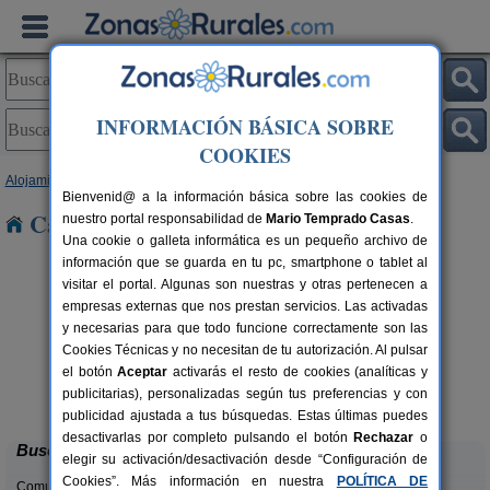
INFORMACIÓN BÁSICA SOBRE
COOKIES
Alojamientos
>
Murcia
> Coy
Bienvenid@ a la información básica sobre las cookies de
Casas Rurales cerca de Coy
nuestro portal responsabilidad de
Mario Temprado Casas
.
Una cookie o galleta informática es un pequeño archivo de
información que se guarda en tu pc, smartphone o tablet al
visitar el portal. Algunas son nuestras y otras pertenecen a
empresas externas que nos prestan servicios. Las activadas
y necesarias para que todo funcione correctamente son las
Cookies Técnicas y no necesitan de tu autorización. Al pulsar
el botón
Aceptar
activarás el resto de cookies (analíticas y
Las Golondrinas
rs.
3+1 pers.
publicitarias), personalizadas según tus preferencias y con
 €
25 €
Blanca (Murcia)
desde
publicidad ajustada a tus búsquedas. Estas últimas puedes
desactivarlas por completo pulsando el botón
Rechazar
o
Buscar
elegir su activación/desactivación desde “Configuración de
Cookies”. Más información en nuestra
POLÍTICA DE
Comunidades: