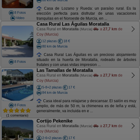
Casa de Lozano y Rueda: un paraíso rural. Es la
8 Fotos
elección perfecta para disfrutar de unas vacaciones
Video
tranquilas en el Noroeste de Murcia, en ...
Casa Rural Las Águilas Moratalla
Casa Rural en
Moratalla
a
27,7 km
de
(Murcia)
Coy (Murcia)
12 plazas
18 €
80 km de Murcia
Casa Rural Las Águilas es un precioso alojamiento
situado en la huerta de Moratalla, rodeado de árboles
8 Fotos
frutales y con unas vistas impresion ...
Las Tamallas de Moratalla
Casa Rural en
Moratalla
a
27,7 km
de
(Murcia)
Coy (Murcia)
5-8+2 plazas
17 €
84 km de Murcia
Casa ideal para relajarse y descansar. El salón es muy
8 Fotos
amplio, de más de 50 m, la chimenea es de leña y está,
generalmente, va incluida en e ...
(1 comentario)
Cortijo Pekenike
Casa Rural en
Moratalla
a
27,7 km
de
(Murcia)
Coy (Murcia)
2-6+2 plazas
17 €