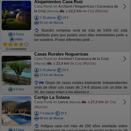
Alojamientos Casa Ruiz
Casa Rural en
Archivel / Noguericas / Caravaca de
la Cruz
a
22,2 km
de Coy (Murcia)
(Murcia)
2-30 plazas
19 €
91 km de Murcia
Nuestro complejo rural de más de 5400 m2 está
8 Fotos
habilitado para que paséis unos días inolvidables junto a
Video
los vuestros. Posee diferentes jardi ...
(1 comentario)
Casas Rurales Noguericas
Casa Rural en
Archivel / Caravaca de la Cruz
a
22,4 km
de Coy (Murcia)
(Murcia)
2-30 plazas
20 €
17 km de Murcia
Grupo de casas rurales totalmente independientes
unas de otras con casas de 2-4-8 plazas con un total de
8 Fotos
30, las casas estan a las afueras d ...
Cortijo La Solana
Casa Rural en
Lorca
a
27,3 km
de Coy
(Murcia)
(Murcia)
7-9 plazas
25 €
80 km de Murcia
Antigua casa con más de 200 años asentada sobre
8 Fotos
fabulosos muros de casi un metro de ancho en finca de 30