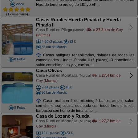
Video
Has. de terreno protegido LIC y ZEP ...
(1 comentario)
Casas Rurales Huerta Pinada I y Huerta
Pinada II
Casa Rural en
Pliego
a
27,3 km
de Coy
(Murcia)
(Murcia)
4-10+2 plazas
13 €
35 km de Murcia
Casas antiguas rehabilitadas, dotadas de todas las
8 Fotos
comodidades. Huerta Pinada II (6 plazas): 3 dormitorios,
salón con chimenea y tv, cocina ...
Casa Olivos
Casa Rural en
Moratalla
a
27,4 km
de
(Murcia)
Coy (Murcia)
2-14 plazas
18 €
90 km de Murcia
Casa rural con 5 dormitorios, 2 baños, amplio salón
con chimenea, cocina equipada con todos los utensilios,
8 Fotos
barbacoa con horno de leña, ampl ...
Casa de Lozano y Rueda
Casa Rural en
Moratalla
a
27,7 km
de
(Murcia)
Coy (Murcia)
12+1 plazas
23 €
80 km de Murcia