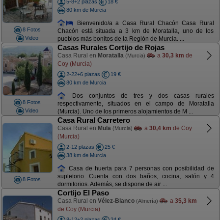
5-8+2 plazas
18 €
80 km de Murcia
Bienvenido/a a Casa Rural Chacón Casa Rural
8 Fotos
Chacón está situada a 3 km de Moratalla, uno de los
Video
pueblos más bonitos de la Región de Murcia. ...
Casas Rurales Cortijo de Rojas
Casa Rural en
Moratalla
a
30,3 km
de
(Murcia)
Coy (Murcia)
2-22+6 plazas
19 €
80 km de Murcia
Dos conjuntos de tres y dos casas rurales
8 Fotos
respectivamente, situados en el campo de Moratalla
Video
(Murcia). Uno de los primeros alojamientos de M ...
Casa Rural Carretero
Casa Rural en
Mula
a
30,4 km
de Coy
(Murcia)
(Murcia)
2-12 plazas
25 €
38 km de Murcia
Casa de huerta para 7 personas con posibilidad de
supletorio. Cuenta con dos baños, cocina, salón y 4
8 Fotos
dormitorios. Además, se dispone de air ...
Cortijo El Paso
Casa Rural en
Vélez-Blanco
a
35,3 km
(Almería)
de Coy (Murcia)
8-12+2 plazas
24 €