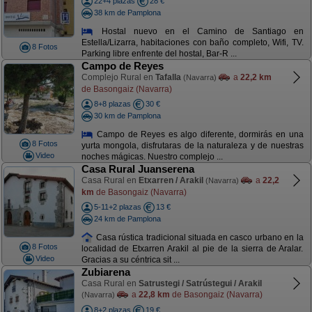
22+4 plazas
28 €
38 km de Pamplona
Hostal nuevo en el Camino de Santiago en
Estella/Lizarra, habitaciones con baño completo, Wifi, TV.
8 Fotos
Parking libre enfrente del hostal, Bar-R ...
Campo de Reyes
Complejo Rural en
Tafalla
a
22,2 km
(Navarra)
de Basongaiz (Navarra)
8+8 plazas
30 €
30 km de Pamplona
Campo de Reyes es algo diferente, dormirás en una
8 Fotos
yurta mongola, disfrutaras de la naturaleza y de nuestras
Video
noches mágicas. Nuestro complejo ...
Casa Rural Juanserena
Casa Rural en
Etxarren / Arakil
a
22,2
(Navarra)
km
de Basongaiz (Navarra)
5-11+2 plazas
13 €
24 km de Pamplona
Casa rústica tradicional situada en casco urbano en la
8 Fotos
localidad de Etxarren Arakil al pie de la sierra de Aralar.
Video
Gracias a su céntrica sit ...
Zubiarena
Casa Rural en
Satrustegi / Satrústegui / Arakil
a
22,8 km
de Basongaiz (Navarra)
(Navarra)
8+2 plazas
19 €