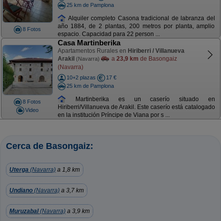
25 km de Pamplona
Alquiler completo Casona tradicional de labranza del
año 1884, de 2 plantas, 200 metros por planta, amplio
8 Fotos
espacio. Capacidad para 22 person ...
Casa Martinberika
Apartamentos Rurales en
Hiriberri / Villanueva
Arakil
a
23,9 km
de Basongaiz
(Navarra)
(Navarra)
10+2 plazas
17 €
25 km de Pamplona
Martinberika es un caserío situado en
8 Fotos
Hiriberri/Villanueva de Arakil. Este caserío está catalogado
Video
en la institución Príncipe de Viana por s ...
Cerca de Basongaiz:
Uterga
(Navarra)
a 1,8 km
Undiano
(Navarra)
a 3,7 km
Muruzabal
(Navarra)
a 3,9 km