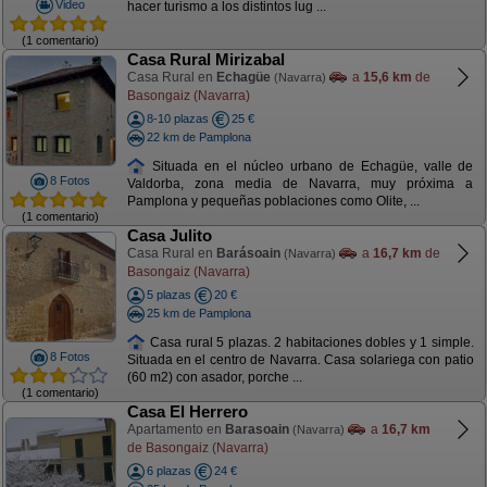
Video
hacer turismo a los distintos lug ...
(1 comentario)
Casa Rural Mirizabal
Casa Rural en
Echagüe
a
15,6 km
de
(Navarra)
Basongaiz (Navarra)
8-10 plazas
25 €
22 km de Pamplona
Situada en el núcleo urbano de Echagüe, valle de
8 Fotos
Valdorba, zona media de Navarra, muy próxima a
Pamplona y pequeñas poblaciones como Olite, ...
(1 comentario)
Casa Julito
Casa Rural en
Barásoain
a
16,7 km
de
(Navarra)
Basongaiz (Navarra)
5 plazas
20 €
25 km de Pamplona
Casa rural 5 plazas. 2 habitaciones dobles y 1 simple.
8 Fotos
Situada en el centro de Navarra. Casa solariega con patio
(60 m2) con asador, porche ...
(1 comentario)
Casa El Herrero
Apartamento en
Barasoain
a
16,7 km
(Navarra)
de Basongaiz (Navarra)
6 plazas
24 €