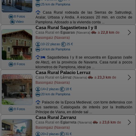
25 km de Pamplona
Casa Rural rodeada de las Sierras de Satrustegi,
8 Fotos
Aralar, Urbasa y Andia. A escasos 20 min. en coche de
Video
Pamplona. Adosado a la vivienda conta ...
Casa Rural Sagastietxea I y II
Casa Rural en
Eguaras
a
22,8 km
de
(Navarra)
Basongaiz (Navarra)
10-22 plazas
25 €
14 km de Pamplona
Sagastietxea I y II se encuentra en Eguaras (valle
de Atez), en la provincia de Navarra. Casa rural a pocos
8 Fotos
kilometros de Pamplona, ideal pa ...
Casa Rural Palacio Lerruz
Casa Rural en
Lérruz
a
23,3 km
de
(Navarra)
Basongaiz (Navarra)
14+2 plazas
18 €
20 km de Pamplona
Palacio de la Epoca Medieval, con torre defensiva con
sus saeteras. Catalogada de interés por la Institución
8 Fotos
Príncipe de Viana, en dónde sal ...
Casa Rural Zarranz
Casa Rural en
Egiarreta
a
23,6 km
de
(Navarra)
Basongaiz (Navarra)
20+2 plazas
31 €