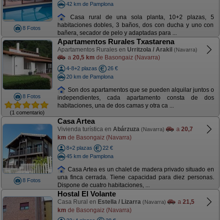
42 km de Pamplona
Casa rural de una sola planta, 10+2 plazas, 5
habitaciones dobles, 3 baños, dos con ducha y uno con
8 Fotos
bañera, secador de pelo y adaptadas para ...
Apartamentos Rurales Txastarena
Apartamentos Rurales en
Urritzola / Arakil
(Navarra)
a
20,5 km
de Basongaiz (Navarra)
4-8+2 plazas
26 €
20 km de Pamplona
Son dos apartamentos que se pueden alquilar juntos o
8 Fotos
independientes, cada apartamento consta de dos
habitaciones, una de dos camas y otra ca ...
(1 comentario)
Casa Artea
Vivienda turística en
Abárzuza
a
20,7
(Navarra)
km
de Basongaiz (Navarra)
8+2 plazas
22 €
45 km de Pamplona
Casa Artea es un chalet de madera privado situado en
una finca cerrada. Tiene capacidad para diez personas.
8 Fotos
Dispone de cuatro habitaciones, ...
Hostal El Volante
Casa Rural en
Estella / Lizarra
a
21,5
(Navarra)
km
de Basongaiz (Navarra)