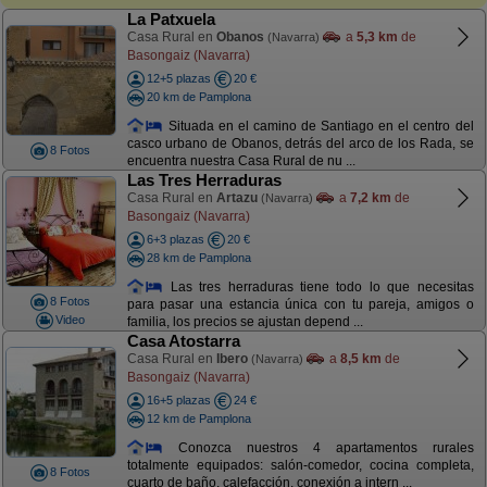
La Patxuela
Casa Rural en
Obanos
a
5,3 km
de
(Navarra)
Basongaiz (Navarra)
12+5 plazas
20 €
20 km de Pamplona
Situada en el camino de Santiago en el centro del
casco urbano de Obanos, detrás del arco de los Rada, se
8 Fotos
encuentra nuestra Casa Rural de nu ...
Las Tres Herraduras
Casa Rural en
Artazu
a
7,2 km
de
(Navarra)
Basongaiz (Navarra)
6+3 plazas
20 €
28 km de Pamplona
Las tres herraduras tiene todo lo que necesitas
8 Fotos
para pasar una estancia única con tu pareja, amigos o
Video
familia, los precios se ajustan depend ...
Casa Atostarra
Casa Rural en
Ibero
a
8,5 km
de
(Navarra)
Basongaiz (Navarra)
16+5 plazas
24 €
12 km de Pamplona
Conozca nuestros 4 apartamentos rurales
totalmente equipados: salón-comedor, cocina completa,
8 Fotos
cuarto de baño, calefacción, conexión a intern ...