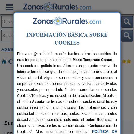
INFORMACIÓN BÁSICA SOBRE
COOKIES
Alojamientos
>
Navarra
> Basongaiz
Bienvenid@ a la información básica sobre las cookies de
Casas Rurales cerca de Basongaiz
nuestro portal responsabilidad de
Mario Temprado Casas
.
Una cookie o galleta informática es un pequeño archivo de
información que se guarda en tu pc, smartphone o tablet al
visitar el portal. Algunas son nuestras y otras pertenecen a
empresas externas que nos prestan servicios. Las activadas
y necesarias para que todo funcione correctamente son las
Cookies Técnicas y no necesitan de tu autorización. Al pulsar
el botón
Aceptar
activarás el resto de cookies (analíticas y
Casa Rural Casa Chino
rs.
2-10+2 pers.
publicitarias), personalizadas según tus preferencias y con
 €
25 €
Aibar (Navarra)
desde
publicidad ajustada a tus búsquedas. Estas últimas puedes
desactivarlas por completo pulsando el botón
Rechazar
o
Buscar
elegir su activación/desactivación desde “Configuración de
Cookies”. Más información en nuestra
POLÍTICA DE
Comunidades: