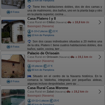
25 km de Pamplona
Tiene tres habitaciones dobles, dos de dos camas y
una de matrimonio, dos baños, uno en la planta baja y otro
8 Fotos
en la planta superior, cocina ...
Casa Platero I y II
Casa Rural en
Cildoz
a
18,8 km
de
(Navarra)
Basongaiz (Navarra)
6-10+2 plazas
22 €
10 km de Pamplona
Son dos casas individuales situadas a 20 metros una
de la otra. Platero I: tiene cuatros habitaciones dobles, dos
8 Fotos
baños, salón, cocina, terr ...
Palacio de Orisoain
Casa Rural en
Orisoain
a
19,1 km
de
(Navarra)
Basongaiz (Navarra)
16 plazas
27 €
90 km de Pamplona
Situado en el centro de la Navarra histórica. En la
comarca la Valdorba, integrada por pequeñas aldeas,
8 Fotos
algunas incluso despobladas, pero qu ...
Casa Rural Casa Moreno
Casa Rural en
Zabal
a
19,2 km
de
(Navarra)
Basongaiz (Navarra)
10-11+1 plazas
25 €
40 km de Pamplona