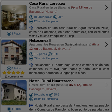
Casa Rural Loretxea
Casa Rural en
Izcue
a
9,8 km
de
(Navarra)
Basongaiz (Navarra)
10-20+2 plazas
20 €
12 km de Pamplona
Loretxea es una casa rural de Agroturismo en Izcue,
cerca de Pamplona, en plena naturaleza, con excelentes
8 Fotos
vistas y mucha tranquilidad. Disp ...
Nekasenea II
Apartamentos Rurales en
Garísoain
a
(Navarra)
12 km
de Basongaiz (Navarra)
8+2 plazas
15 €
35 km de Pamplona
Nekasenea II. Planta baja: cocina-comedor-salón con
8 Fotos
chimenea Tv Y dvd, sofa cama y baño. Jardín com
mobiliario y barbacoa. Juegos para niños ...
(1 comentario)
Hostal Rural Huartearena
Hostal Rural en
Iza
a
12,9 km
de
(Navarra)
Basongaiz (Navarra)
10+1 plazas
25 €
10 km de Pamplona
Hostal Rural al noroeste de Pamplona, en Iza, pueblo
8 Fotos
de la Comarca de Pamplona, buen punto de partida para