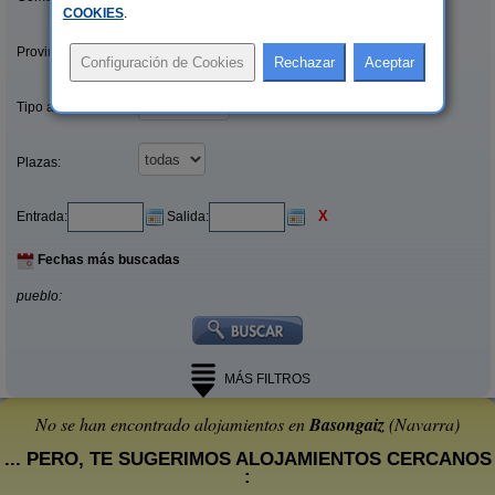
COOKIES
.
Provincias/Islas:
Tipo alquiler:
Plazas:
X
Entrada:
Salida:
Fechas más buscadas
pueblo:
MÁS FILTROS
No se han encontrado alojamientos en
Basongaiz
(Navarra)
... PERO, TE SUGERIMOS ALOJAMIENTOS CERCANOS
: