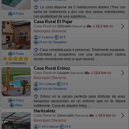
La casa dispone de 5 habitaciones dobles (Tres con
cama de matrimonio y dos con dos camas individuales),
8 Fotos
con posibilidad de una supletoria. ...
Casa Rural El Pajar
Casa Rural en
Orísoain
a
19,3 km
de
(Navarra)
Basongaiz (Navarra)
2-4 plazas
30 €
25 km de Pamplona
Casa completa para 4 personas. Totalmente equipada.
8 Fotos
Confortable y acogedora con una decoración rústica
donde encontraras todo lo que necesit ...
(1 comentario)
Casa Rural Erbioz
Casa Rural en
Lezaun
a
19,4 km
de
(Navarra)
Basongaiz (Navarra)
10+1 plazas
22 €
50 km de Pamplona
Erbioz es la opción perfecta para disfrutar de unas
8 Fotos
tranquilas vacaciones en un entorno que no te dejará
Video
indiferente. Casa de alquiler ínteg ...
Haritzalotz
Casa Rural en
Zurucuáin
a
19,5 km
de
(Navarra)
Basongaiz (Navarra)
2-10+2 plazas
29 €