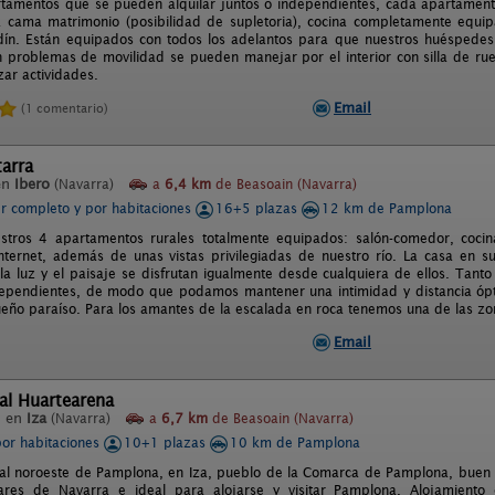
tamentos que se pueden alquilar juntos o independientes, cada apartament
 cama matrimonio (posibilidad de supletoria), cocina completamente equipad
dín. Están equipados con todos los adelantos para que nuestros huéspedes
 problemas de movilidad se pueden manejar por el interior con silla de ru
izar actividades.
Email
(1 comentario)
arra
en
Ibero
(Navarra)
a
6,4 km
de Beasoain (Navarra)
er completo y por habitaciones
16+5 plazas
12 km de Pamplona
tros 4 apartamentos rurales totalmente equipados: salón-comedor, cocina
nternet, además de unas vistas privilegiadas de nuestro río. La casa en su 
a luz y el paisaje se disfrutan igualmente desde cualquiera de ellos. Tanto
ependientes, de modo que podamos mantener una intimidad y distancia ópt
eño paraíso. Para los amantes de la escalada en roca tenemos una de las z
Email
al Huartearena
l en
Iza
(Navarra)
a
6,7 km
de Beasoain (Navarra)
por habitaciones
10+1 plazas
10 km de Pamplona
 al noroeste de Pamplona, en Iza, pueblo de la Comarca de Pamplona, buen 
ugares de Navarra e ideal para alojarse y visitar Pamplona. Alojamient