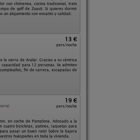
or con chimenea, cocina tradicional, trato
ampo de golf de Zuasti. Si quieres dormir
os un alojamiento con encanto y calidad.
13 €
pers/noche
e la sierra de Aralar. Gracias a su céntrica
ene capacidad para 12 personas. Se admiten
 cumpleaños, fin de carrera, escapadas de
19 €
arra)
pers/noche
 min. en coche de Pamplona. Adosado a la
cuatro bicicletas, patines, raquetas para
¡para pasar un buen rato! Sobre la bajera
uestros huéspedes en toda la vivienda.