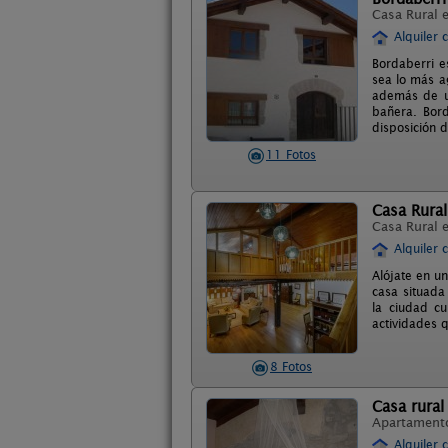
Casa Rural 
Alquiler 
Bordaberri e
sea lo más a
además de un
bañera. Bord
disposición d
11 Fotos
Casa Rural
Casa Rural 
Alquiler 
Alójate en un
casa situada
la ciudad c
actividades q
8 Fotos
Casa rural
Apartament
Alquiler 