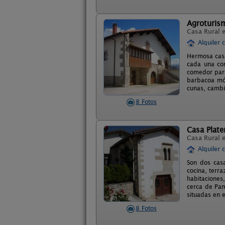
Agroturis
Casa Rural 
Alquiler 
Hermosa casa
cada una con
comedor para
barbacoa móv
cunas, cambia
8 Fotos
Casa Plater
Casa Rural 
Alquiler 
Son dos casa
cocina, terra
habitaciones
cerca de Pam
situadas en e
8 Fotos