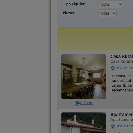
Tipo alquiler:
Plazas:
Casa Rural
Casa Rural 
Alquiler 
Loretxea es
tranquilida
juegos (billa
Hacemos visit
8 Fotos
Apartamen
Apartament
Alquiler 