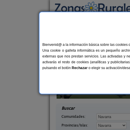
Busca por alojamiento
Alojamientos
>
Navarra
> Beasoain
Casas Rurales cerca 
Bienvenid@ a la información básica sobre las cookies 
Una cookie o galleta informática es un pequeño archiv
externas que nos prestan servicios. Las activadas y n
activarás el resto de cookies (analíticas y publicita
pulsando el botón
Rechazar
o elegir su activación/de
Casa Rural Estankoenea
16+
abaleta
Landetxea
2-8 pers.
desd
36 €
arra)
Artieda (Navarra)
desde
Buscar
Comunidades:
Provincias/Islas: