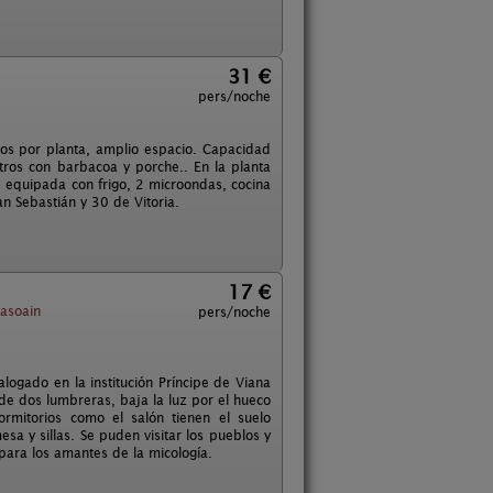
31 €
pers/noche
os por planta, amplio espacio. Capacidad
os con barbacoa y porche.. En la planta
e equipada con frigo, 2 microondas, cocina
n Sebastián y 30 de Vitoria.
17 €
asoain
pers/noche
alogado en la institución Príncipe de Viana
 de dos lumbreras, baja la luz por el hueco
rmitorios como el salón tienen el suelo
a y sillas. Se puden visitar los pueblos y
para los amantes de la micología.