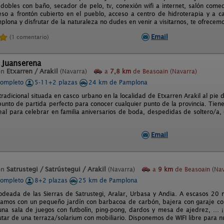
 dobles con baño, secador de pelo, tv, conexión wifi a internet, salón comed
ceso a frontón cubierto en el pueblo, acceso a centro de hidroterapia y a c
lona y disfrutar de la naturaleza no dudes en venir a visitarnos, te ofrecem
Email
(1 comentario)
 Juanserena
en
Etxarren / Arakil
(Navarra)
a
7,8 km
de Beasoain (Navarra)
completo
5-11+2 plazas
24 km de Pamplona
tradicional situada en casco urbano en la localidad de Etxarren Arakil al pie d
 punto de partida perfecto para conocer cualquier punto de la provincia. Ti
eal para celebrar en familia aniversarios de boda, despedidas de soltero/a,
Email
en
Satrustegi / Satrústegui / Arakil
(Navarra)
a
9 km
de Beasoain (Nav
completo
8+2 plazas
25 km de Pamplona
odeada de las Sierras de Satrustegi, Aralar, Urbasa y Andia. A escasos 20
tamos con un pequeño jardín con barbacoa de carbón, bajera con garaje con 
 una sala de juegos con futbolín, ping-pong, dardos y mesa de ajedrez, … 
utar de una terraza/solarium con mobiliario. Disponemos de WIFI libre para n