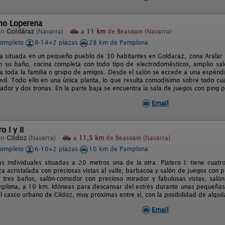
mo Loperena
en
Goldáraz
(Navarra)
a
11 km
de Beasoain (Navarra)
completo
8-14+2 plazas
28 km de Pamplona
 situada en un pequeño pueblo de 30 habitantes en Goldaraz, zona Aralar 
 su baño, cocina completa con todo tipo de electrodomésticos, amplio sa
 toda la familia o grupo de amigos. Desde el salón se eccede a una espéndid
il. Todo ello en una única planta, lo que resulta comodísimo sobre todo c
dor y dos tronas. En la parte baja se encuentra la sala de juegos con ping p
Email
o I y II
en
Cildoz
(Navarra)
a
11,5 km
de Beasoain (Navarra)
completo
6-10+2 plazas
10 km de Pamplona
s individuales situadas a 20 metros una de la otra. Platero I: tiene cuatr
za acristalada con preciosas vistas al valle, barbacoa y salón de juegos con pi
, tres baños, salón-comedor con precioso mirador y fabulosas vistas, saló
plona, a 10 km. Idóneas para descansar del estrés durante unas pequeñas v
l casco urbano de Cildoz, muy proximas entre si, con la posibilidad de alqui
Email