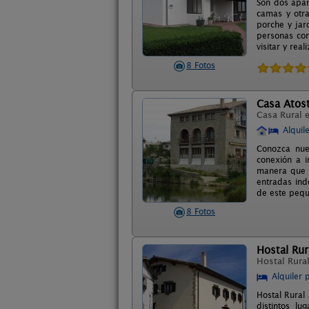
Son dos apar
camas y otra
porche y jar
personas con
visitar y real
8 Fotos
Casa Atost
Casa Rural 
Alquil
Conozca nues
conexión a i
manera que l
entradas ind
de este pequ
8 Fotos
Hostal Rur
Hostal Rura
Alquiler 
Hostal Rural
distintos l