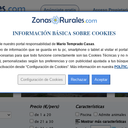
Anúnciate gratis
Acceso Propietar
Busca por pueblo
INFORMACIÓN BÁSICA SOBRE COOKIES
de Beasoain
de nuestro portal responsabilidad de
Mario Temprado Casas
.
o de información que se guarda en tu pc, smartphone o tablet al visitar el port
ecesarias para que todo funcione correctamente son las Cookies Técnicas y no ne
rias), personalizadas según tus preferencias y con publicidad ajustada a tus búsq
sactivación desde “Configuración de Cookies”. Más información en nuestra
POLÍTI
2 pers.
28 €
Casa Binahia
H
18-38 pers.
e
30 €
Arraioz (Navarra)
desde
Precio (€/pers)
Características
de 1 a 20
Piscina
Admite animales
de 21 a 30
Mostrar más características