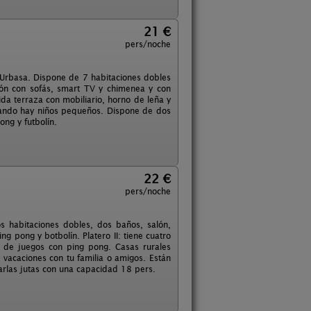
21 €
pers/noche
Urbasa. Dispone de 7 habitaciones dobles
lón con sofás, smart TV y chimenea y con
a terraza con mobiliario, horno de leña y
uando hay niños pequeños. Dispone de dos
ong y futbolín.
22 €
pers/noche
os habitaciones dobles, dos baños, salón,
ng pong y botbolín. Platero II: tiene cuatro
n de juegos con ping pong. Casas rurales
acaciones con tu familia o amigos. Están
larlas jutas con una capacidad 18 pers.