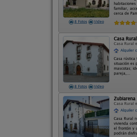
habitaciones
familiar, ac
cerca de Pamp
8 Fotos
Video
Casa Rural
Casa Rural 
Alquiler 
Casa rústica 
situación es
mascotas; id
pareja,...
8 Fotos
Video
Zubiarena
Casa Rural 
Alquiler 
Casa Rural r
vivienda con
el frontón y
podrán disfr