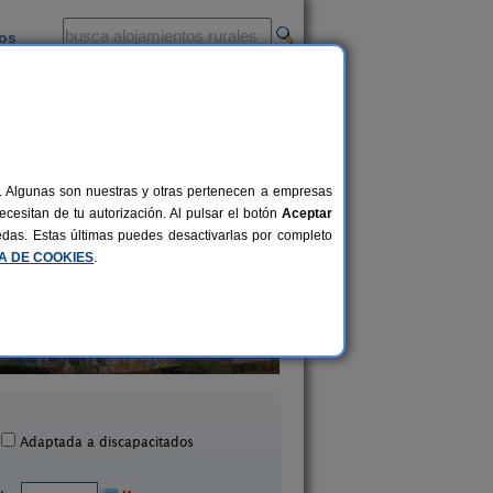
ios
-
al. Algunas son nuestras y otras pertenecen a empresas
cesitan de tu autorización. Al pulsar el botón
Aceptar
uedas. Estas últimas puedes desactivarlas por completo
CA DE COOKIES
.
otel Rural Quinto Real
Bordaberri
24-36+14 pers.
28 €
Eugi (Navarra)
Ciáurriz (Navarra
desde
Adaptada a discapacitados