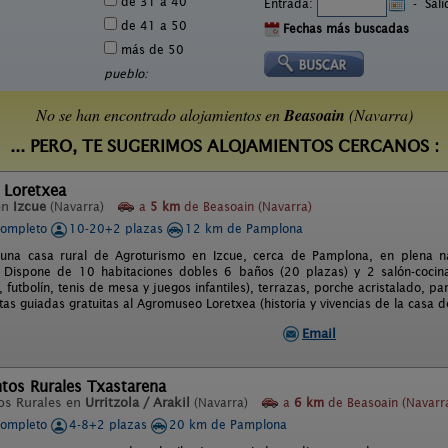
de 31 a 40
Entrada:
-
Sal
de 41 a 50
Fechas más buscadas
más de 50
pueblo:
No se han encontrado alojamientos en
Beasoain
(Navarra)
... PERO, TE SUGERIMOS ALOJAMIENTOS CERCANOS :
 Loretxea
en
Izcue
(Navarra)
a
5 km
de Beasoain (Navarra)
completo
10-20+2 plazas
12 km de Pamplona
 una casa rural de Agroturismo en Izcue, cerca de Pamplona, en plena na
d. Dispone de 10 habitaciones dobles 6 baños (20 plazas) y 2 salón-coci
r, futbolín, tenis de mesa y juegos infantiles), terrazas, porche acristalado, p
as guiadas gratuitas al Agromuseo Loretxea (historia y vivencias de la casa d
Email
tos Rurales Txastarena
os Rurales en
Urritzola / Arakil
(Navarra)
a
6 km
de Beasoain (Navarr
completo
4-8+2 plazas
20 km de Pamplona