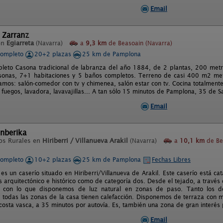
Email
 Zarranz
en
Egiarreta
(Navarra)
a
9,3 km
de Beasoain (Navarra)
completo
20+2 plazas
25 km de Pamplona
pleto Casona tradicional de labranza del año 1884, de 2 plantas, 200 metr
onas, 7+1 habitaciones y 5 baños completos. Terreno de casi 400 m2 metr
amos: salón-comedor con tv y chimenea, salón estar con tv. Cocina totalment
fuegos, lavadora, lavavajillas... A tan sólo 15 minutos de Pamplona, 35 de Sa
Email
nberika
os Rurales en
Hiriberri / Villanueva Arakil
(Navarra)
a
10,1 km
de Be
completo
10+2 plazas
25 km de Pamplona
Fechas Libres
es un caserío situado en Hiriberri/Villanueva de Arakil. Este caserío está cat
s arquitectónico e histórico como de categoría dos. Desde el tejado, a través
, con lo que disponemos de luz natural en zonas de paso. Tanto los do
 todas las zonas de la casa tienen calefacción. Disponemos de terraza con mes
 costa vasca, a 35 minutos por autovía. Es, también una zona de gran interés 
Email