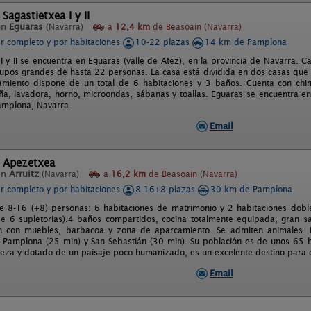
Sagastietxea I y II
en
Eguaras
(Navarra)
a
12,4 km
de Beasoain (Navarra)
er completo y por habitaciones
10-22 plazas
14 km de Pamplona
 I y II se encuentra en Eguaras (valle de Atez), en la provincia de Navarra. 
rupos grandes de hasta 22 personas. La casa está dividida en dos casas que
amiento dispone de un total de 6 habitaciones y 3 baños. Cuenta con chime
ña, lavadora, horno, microondas, sábanas y toallas. Eguaras se encuentra en
Pamplona, Navarra.
Email
l Apezetxea
en
Arruitz
(Navarra)
a
16,2 km
de Beasoain (Navarra)
er completo y por habitaciones
8-16+8 plazas
30 km de Pamplona
 8-16 (+8) personas: 6 habitaciones de matrimonio y 2 habitaciones dobl
de 6 supletorias).4 baños compartidos, cocina totalmente equipada, gran 
ín con muebles, barbacoa y zona de aparcamiento. Se admiten animales. L
 Pamplona (25 min) y San Sebastián (30 min). Su población es de unos 65 h
leza y dotado de un paisaje poco humanizado, es un excelente destino para 
Email