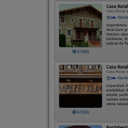
Casa Rural 
Casa Rural 
Alquil
Sagastietxea
ideal para g
Nuestro aloj
barbacoa, le
judicial de 
8 Fotos
Casa Rura
Casa Rural 
Alquil
Capacidad de
posibilidad 
amplio jard
camino entre
plena natura
8 Fotos
Bordaberri