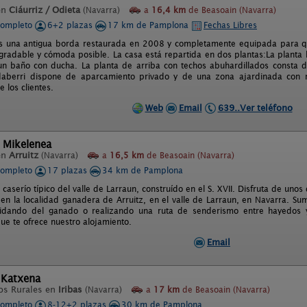
en
Ciáurriz / Odieta
(Navarra)
a
16,4 km
de Beasoain (Navarra)
completo
6+2 plazas
17 km de Pamplona
Fechas Libres
s una antigua borda restaurada en 2008 y completamente equipada para que 
gradable y cómoda posible. La casa está repartida en dos plantas:La planta 
 baño con ducha. La planta de arriba con techos abuhardillados consta d
aberri dispone de aparcamiento privado y de una zona ajardinada con mob
e los clientes.
Web
Email
639..Ver teléfono
 Mikelenea
en
Arruitz
(Navarra)
a
16,5 km
de Beasoain (Navarra)
completo
17 plazas
34 km de Pamplona
 caserío típico del valle de Larraun, construído en el S. XVII. Disfruta de uno
 en la localidad ganadera de Arruitz, en el valle de Larraun, en Navarra. S
uidando del ganado o realizando una ruta de senderismo entre hayedos y 
ue te ofrece nuestro alojamiento.
Email
 Katxena
os Rurales en
Iribas
(Navarra)
a
17 km
de Beasoain (Navarra)
completo
8-12+2 plazas
30 km de Pamplona