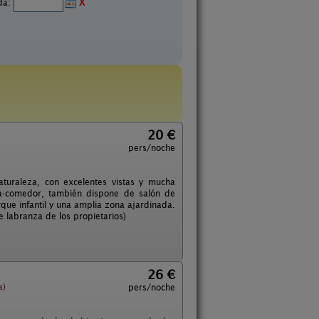
ida:
X
20 €
pers/noche
turaleza, con excelentes vistas y mucha
na-comedor, también dispone de salón de
arque infantil y una amplia zona ajardinada.
e labranza de los propietarios)
26 €
a)
pers/noche