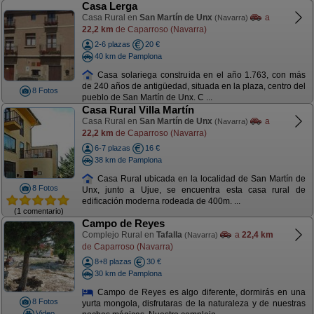
Casa Lerga
Casa Rural en
San Martín de Unx
a
(Navarra)
22,2 km
de Caparroso (Navarra)
2-6 plazas
20 €
40 km de Pamplona
Casa solariega construida en el año 1.763, con más
de 240 años de antigüedad, situada en la plaza, centro del
8 Fotos
pueblo de San Martín de Unx. C ...
Casa Rural Villa Martín
Casa Rural en
San Martín de Unx
a
(Navarra)
22,2 km
de Caparroso (Navarra)
6-7 plazas
16 €
38 km de Pamplona
Casa Rural ubicada en la localidad de San Martín de
8 Fotos
Unx, junto a Ujue, se encuentra esta casa rural de
edificación moderna rodeada de 400m. ...
(1 comentario)
Campo de Reyes
Complejo Rural en
Tafalla
a
22,4 km
(Navarra)
de Caparroso (Navarra)
8+8 plazas
30 €
30 km de Pamplona
Campo de Reyes es algo diferente, dormirás en una
8 Fotos
yurta mongola, disfrutaras de la naturaleza y de nuestras
Video