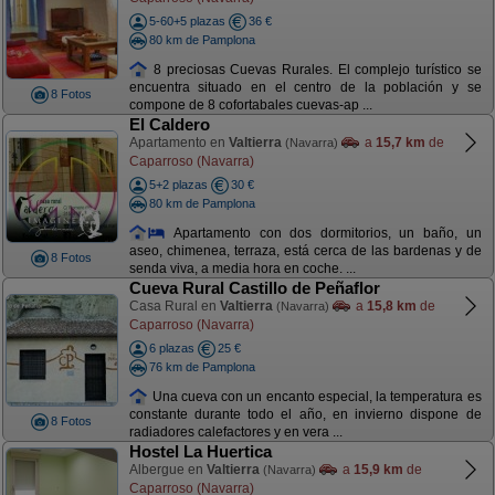
5-60+5 plazas
36 €
80 km de Pamplona
8 preciosas Cuevas Rurales. El complejo turístico se
encuentra situado en el centro de la población y se
8 Fotos
compone de 8 cofortabales cuevas-ap ...
El Caldero
Apartamento en
Valtierra
a
15,7 km
de
(Navarra)
Caparroso (Navarra)
5+2 plazas
30 €
80 km de Pamplona
Apartamento con dos dormitorios, un baño, un
aseo, chimenea, terraza, está cerca de las bardenas y de
8 Fotos
senda viva, a media hora en coche. ...
Cueva Rural Castillo de Peñaflor
Casa Rural en
Valtierra
a
15,8 km
de
(Navarra)
Caparroso (Navarra)
6 plazas
25 €
76 km de Pamplona
Una cueva con un encanto especial, la temperatura es
constante durante todo el año, en invierno dispone de
8 Fotos
radiadores calefactores y en vera ...
Hostel La Huertica
Albergue en
Valtierra
a
15,9 km
de
(Navarra)
Caparroso (Navarra)