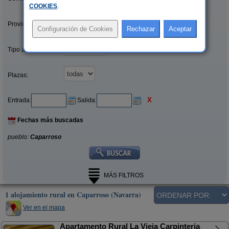
COOKIES
.
Provincias/Islas:
Tipo alquiler:
Plazas:
X
Entrada:
Salida:
Fechas más buscadas
pueblo:
Caparroso
MÁS FILTROS
1 alojamiento rural en Caparroso (Navarra)
Ver en el mapa
Apartamento Rural La Vieja Carpinteria