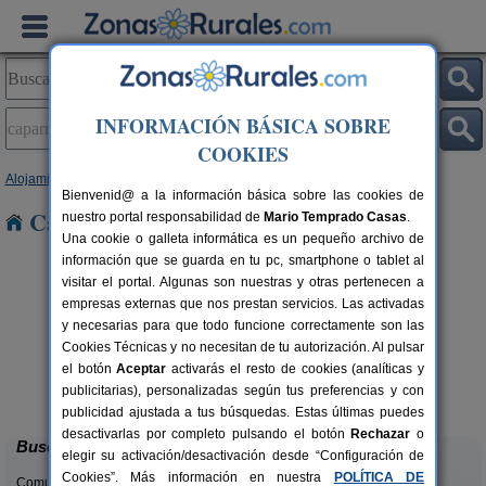
INFORMACIÓN BÁSICA SOBRE
COOKIES
Alojamientos
>
Navarra
> Caparroso
Bienvenid@ a la información básica sobre las cookies de
Casas Rurales en Caparroso
nuestro portal responsabilidad de
Mario Temprado Casas
.
Una cookie o galleta informática es un pequeño archivo de
información que se guarda en tu pc, smartphone o tablet al
visitar el portal. Algunas son nuestras y otras pertenecen a
empresas externas que nos prestan servicios. Las activadas
y necesarias para que todo funcione correctamente son las
Cookies Técnicas y no necesitan de tu autorización. Al pulsar
el botón
Aceptar
activarás el resto de cookies (analíticas y
Hotel Rural Quinto Real
rs.
24-36+14 pers.
publicitarias), personalizadas según tus preferencias y con
 €
28 €
Eugi (Navarra)
desde
publicidad ajustada a tus búsquedas. Estas últimas puedes
desactivarlas por completo pulsando el botón
Rechazar
o
Buscar
elegir su activación/desactivación desde “Configuración de
Cookies”. Más información en nuestra
POLÍTICA DE
Comunidades: