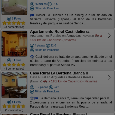
36 plazas
18 €
80 km de Pamplona
Hostel La Huertica es un albergue rural situado en
8 Fotos
Valtierra, Navarra (España), al lado de las Bardenas
Reales y del parque natural de Senda ...
(3 comentarios)
Apartamento Rural Castildetierra
Apartamentos Rurales en
Arguedas
a
(Navarra)
18,5 km
de Caparroso (Navarra)
4 plazas
22 €
80 km de Pamplona
Castildetierra se trata de un apartamento situado en el
8 Fotos
núcleo urbano de Arguedas (municipio de entrada a las
Bárdenas y al parque Senda Viv ...
(3 comentarios)
Casa Rural La Bardena Blanca II
Casa Rural en
Arguedas / Bardenas Reales
a
18,5 km
de Caparroso (Navarra)
(Navarra)
8+2 plazas
24 €
78 km de Pamplona
La Bardena Blanca 2, tiene una capacidad para 8 +
8 Fotos
2 personas y se encuentra en la puerta de entrada al
Parque de la naturaleza Bardenas Real ...
(1 comentario)
Casa Rural La Bardena Blanca I