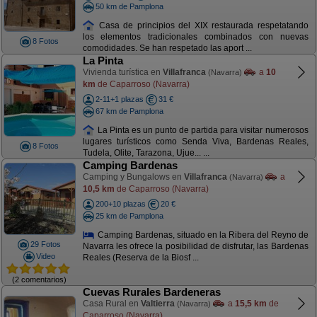
50 km de Pamplona
Casa de principios del XIX restaurada respetatando
los elementos tradicionales combinados con nuevas
8 Fotos
comodidades. Se han respetado las aport ...
La Pinta
Vivienda turística en
Villafranca
a
10
(Navarra)
km
de Caparroso (Navarra)
2-11+1 plazas
31 €
67 km de Pamplona
La Pinta es un punto de partida para visitar numerosos
lugares turísticos como Senda Viva, Bardenas Reales,
8 Fotos
Tudela, Olite, Tarazona, Ujue... ...
Camping Bardenas
Camping y Bungalows en
Villafranca
a
(Navarra)
10,5 km
de Caparroso (Navarra)
200+10 plazas
20 €
25 km de Pamplona
Camping Bardenas, situado en la Ribera del Reyno de
29 Fotos
Navarra les ofrece la posibilidad de disfrutar, las Bardenas
Video
Reales (Reserva de la Biosf ...
(2 comentarios)
Cuevas Rurales Bardeneras
Casa Rural en
Valtierra
a
15,5 km
de
(Navarra)
Caparroso (Navarra)