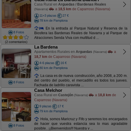
Casa Rural en
Arguedas / Bardenas Reales
a
18,5 km
de Caparroso (Navarra)
(Navarra)
11+3 plazas
27 €
78 km de Pamplona
En la entrada al Parque Natural y Reserva de la
8 Fotos
Biosfera las Bardenas Reales de Navarra y al Parque de
Atracciones Senda Viva con multitud d ...
(2 comentarios)
La Bardena
Apartamentos Rurales en
Arguedas
a
(Navarra)
18,7 km
de Caparroso (Navarra)
4-6 plazas
16 €
80 km de Pamplona
La casa es de nueva construcción, año 2008, a 200 m.
del centro del pueblo, el mercadillo es todos los jueves.
8 Fotos
Fachada de ladrillo caravista ...
Casa Melchor
Casa Rural en
Castejón
a
18,8 km
de
(Navarra)
Caparroso (Navarra)
9 plazas
17 €
79 km de Pamplona
Hola, somos Maricruz y Fifo y seremos los encargados
de hacer que vuestra estancia sea lo mas agradable
8 Fotos
posible.. ¡¡Bienvenidos!!! Nuestra v ...