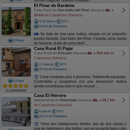
noches mágicas. Nuestro complejo ...
El Pinar de Bardena
Casa Rural en
San Isidro del Pinar
a
(Navarra)
26 km
de Caparroso (Navarra)
4-12 plazas
22 €
64 km de Pamplona
Se trata de una casa rustica, situada en un pequeño
pueblo llamado, San Isidro del Pinar- Caseda, zona media
8 Fotos
de Navarra, al pie de unos mont ...
Casa Rural El Pajar
Casa Rural en
Orísoain
a
29,6 km
de
(Navarra)
Caparroso (Navarra)
2-4 plazas
30 €
25 km de Pamplona
Casa completa para 4 personas. Totalmente equipada.
8 Fotos
Confortable y acogedora con una decoración rústica
donde encontraras todo lo que necesit ...
(1 comentario)
Casa El Herrero
Apartamento en
Barasoain
a
29,7 km
(Navarra)
de Caparroso (Navarra)
6 plazas
24 €
25 km de Pamplona
Tiene tres habitaciones dobles, dos de dos camas y
una de matrimonio, dos baños, uno en la planta baja y otro