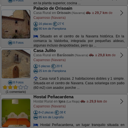
8 Fotos
en la planta superior, cocina ...
Palacio de Orisoain
Casa Rural en
Orisoain
a
29,7 km
de
(Navarra)
Caparroso (Navarra)
16 plazas
27 €
90 km de Pamplona
Situado en el centro de la Navarra histórica. En la
comarca la Valdorba, integrada por pequeñas aldeas,
8 Fotos
algunas incluso despobladas, pero qu ...
Casa Julito
Casa Rural en
Barásoain
a
29,8 km
de
(Navarra)
Caparroso (Navarra)
5 plazas
20 €
25 km de Pamplona
Casa rural 5 plazas. 2 habitaciones dobles y 1 simple.
8 Fotos
Situada en el centro de Navarra. Casa solariega con patio
(60 m2) con asador, porche ...
(1 comentario)
Hostal Peñacardena
Hostal Rural en
Igea
a
29,9 km
de
(La Rioja)
Caparroso (Navarra)
8+2 plazas
38 €
95 km de Logroño
Hostal Peñacardena, un lugar tranquilo situada en