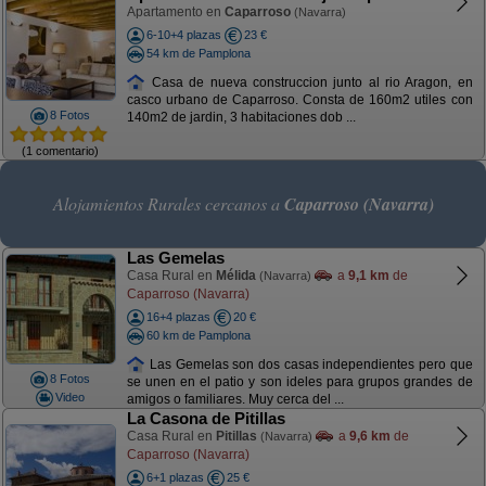
Apartamento en
Caparroso
(Navarra)
6-10+4 plazas
23 €
54 km de Pamplona
Casa de nueva construccion junto al rio Aragon, en
casco urbano de Caparroso. Consta de 160m2 utiles con
8 Fotos
140m2 de jardin, 3 habitaciones dob ...
(1 comentario)
Alojamientos Rurales cercanos a
Caparroso (Navarra)
Las Gemelas
Casa Rural en
Mélida
a
9,1 km
de
(Navarra)
Caparroso (Navarra)
16+4 plazas
20 €
60 km de Pamplona
Las Gemelas son dos casas independientes pero que
8 Fotos
se unen en el patio y son ideles para grupos grandes de
Video
amigos o familiares. Muy cerca del ...
La Casona de Pitillas
Casa Rural en
Pitillas
a
9,6 km
de
(Navarra)
Caparroso (Navarra)
6+1 plazas
25 €