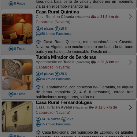
Igea, rioja baja, tierra de vinos y donde por un momento
8 Fotos
viajas en el tiempo visitando las ...
Casa Rural Quintina
Casa Rural en
Cáseda
a
31,5 km
de
(Navarra)
Caparroso (Navarra)
6 plazas
18 €
50 km de Pamplona
Casa Rural Quintina, me encontrarás en Cáseda,
Navarra. Alguien con mucho esmero me ha dado un buen
8 Fotos
baño y me ha dejado impecable. Desde mi ...
Tudela Mirador de Bardenas
Apartamento en
Tudela
a
31,6 km
de
(Navarra)
Caparroso (Navarra)
6 plazas
29 €
90 km de Pamplona
El apartamento, con conexión Wi-Fi gratuita, se alquila
de forma completa (2, 4 ó 6 personas); ofrece tres
8 Fotos
habitaciones acogedoras; salón co ...
Casa Rural FernandoEgea
Casa Rural en
Ayesa
a
32,5 km
de
(Navarra)
Caparroso (Navarra)
14-16 plazas
25 €
55 km de Pamplona
Casa tradicional del municipio de Ezprogui de alquiler
8 Fotos