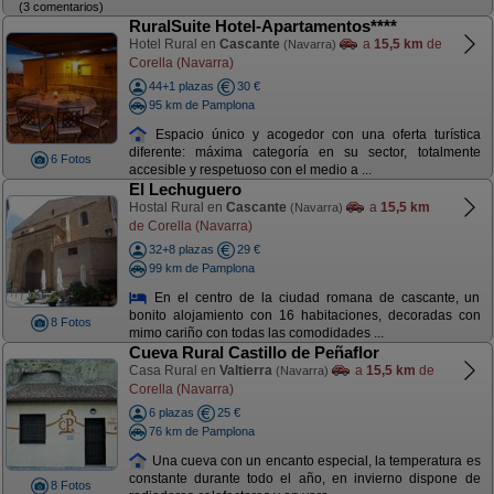
(3 comentarios)
RuralSuite Hotel-Apartamentos****
Hotel Rural en
Cascante
a
15,5 km
de
(Navarra)
Corella (Navarra)
44+1 plazas
30 €
95 km de Pamplona
Espacio único y acogedor con una oferta turística
diferente: máxima categoría en su sector, totalmente
6 Fotos
accesible y respetuoso con el medio a ...
El Lechuguero
Hostal Rural en
Cascante
a
15,5 km
(Navarra)
de Corella (Navarra)
32+8 plazas
29 €
99 km de Pamplona
En el centro de la ciudad romana de cascante, un
bonito alojamiento con 16 habitaciones, decoradas con
8 Fotos
mimo cariño con todas las comodidades ...
Cueva Rural Castillo de Peñaflor
Casa Rural en
Valtierra
a
15,5 km
de
(Navarra)
Corella (Navarra)
6 plazas
25 €
76 km de Pamplona
Una cueva con un encanto especial, la temperatura es
constante durante todo el año, en invierno dispone de
8 Fotos