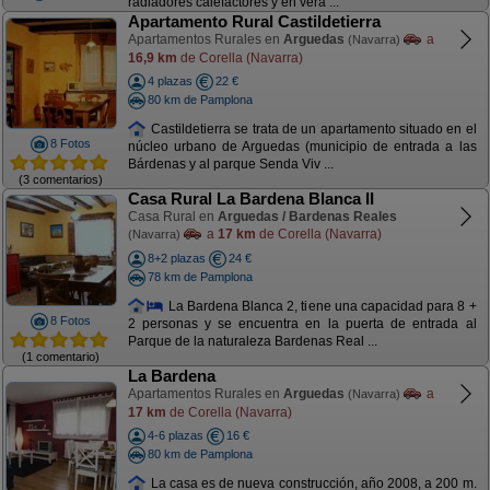
radiadores calefactores y en vera ...
Apartamento Rural Castildetierra
Apartamentos Rurales en
Arguedas
a
(Navarra)
16,9 km
de Corella (Navarra)
4 plazas
22 €
80 km de Pamplona
Castildetierra se trata de un apartamento situado en el
8 Fotos
núcleo urbano de Arguedas (municipio de entrada a las
Bárdenas y al parque Senda Viv ...
(3 comentarios)
Casa Rural La Bardena Blanca II
Casa Rural en
Arguedas / Bardenas Reales
a
17 km
de Corella (Navarra)
(Navarra)
8+2 plazas
24 €
78 km de Pamplona
La Bardena Blanca 2, tiene una capacidad para 8 +
8 Fotos
2 personas y se encuentra en la puerta de entrada al
Parque de la naturaleza Bardenas Real ...
(1 comentario)
La Bardena
Apartamentos Rurales en
Arguedas
a
(Navarra)
17 km
de Corella (Navarra)
4-6 plazas
16 €
80 km de Pamplona
La casa es de nueva construcción, año 2008, a 200 m.