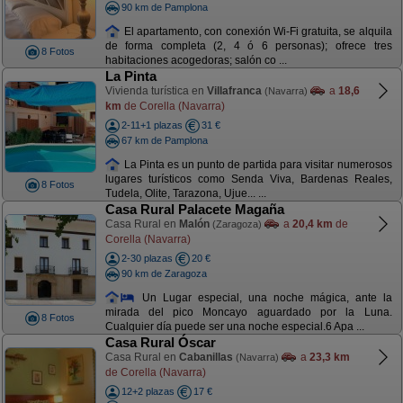
90 km de Pamplona
El apartamento, con conexión Wi-Fi gratuita, se alquila
de forma completa (2, 4 ó 6 personas); ofrece tres
8 Fotos
habitaciones acogedoras; salón co ...
La Pinta
Vivienda turística en
Villafranca
a
18,6
(Navarra)
km
de Corella (Navarra)
2-11+1 plazas
31 €
67 km de Pamplona
La Pinta es un punto de partida para visitar numerosos
lugares turísticos como Senda Viva, Bardenas Reales,
8 Fotos
Tudela, Olite, Tarazona, Ujue... ...
Casa Rural Palacete Magaña
Casa Rural en
Malón
a
20,4 km
de
(Zaragoza)
Corella (Navarra)
2-30 plazas
20 €
90 km de Zaragoza
Un Lugar especial, una noche mágica, ante la
mirada del pico Moncayo aguardado por la Luna.
8 Fotos
Cualquier día puede ser una noche especial.6 Apa ...
Casa Rural Óscar
Casa Rural en
Cabanillas
a
23,3 km
(Navarra)
de Corella (Navarra)
12+2 plazas
17 €