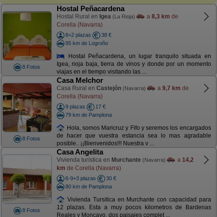
Hostal Peñacardena
Hostal Rural en
Igea
a
8,3 km
de
(La Rioja)
Corella (Navarra)
8+2 plazas
38 €
95 km de Logroño
Hostal Peñacardena, un lugar tranquilo situada en
Igea, rioja baja, tierra de vinos y donde por un momento
8 Fotos
viajas en el tiempo visitando las ...
Casa Melchor
Casa Rural en
Castejón
a
9,7 km
de
(Navarra)
Corella (Navarra)
9 plazas
17 €
79 km de Pamplona
Hola, somos Maricruz y Fifo y seremos los encargados
de hacer que vuestra estancia sea lo mas agradable
8 Fotos
posible.. ¡¡Bienvenidos!!! Nuestra v ...
Casa Angelita
Vivienda turística en
Murchante
a
14,2
(Navarra)
km
de Corella (Navarra)
6-9+3 plazas
30 €
80 km de Pamplona
Vivienda Tursitica en Murchante con capacidad para
12 plazas. Esta a muy pocos kilometros de Bardenas
8 Fotos
Reales y Moncayo, dos paisajes complet ...