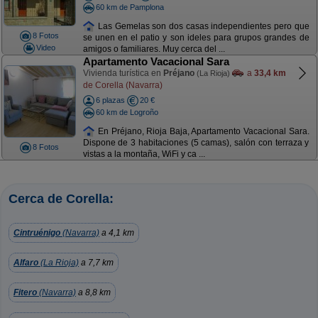
60 km de Pamplona
Las Gemelas son dos casas independientes pero que
8 Fotos
se unen en el patio y son ideles para grupos grandes de
Video
amigos o familiares. Muy cerca del ...
Apartamento Vacacional Sara
Vivienda turística en
Préjano
a
33,4 km
(La Rioja)
de Corella (Navarra)
6 plazas
20 €
60 km de Logroño
En Préjano, Rioja Baja, Apartamento Vacacional Sara.
Dispone de 3 habitaciones (5 camas), salón con terraza y
8 Fotos
vistas a la montaña, WiFi y ca ...
Cerca de Corella:
Cintruénigo
(Navarra)
a 4,1 km
Alfaro
(La Rioja)
a 7,7 km
Fitero
(Navarra)
a 8,8 km