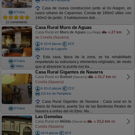
Casa de nueva construccion junto al rio Aragon, en
8 Fotos
casco urbano de Caparroso. Consta de 160m2 utiles con
140m2 de jardin, 3 habitaciones dob ...
(1 comentario)
Casa Rural Muro de Aguas
Casa Rural en
Muro de Aguas
a
27 km
(La Rioja)
de Corella (Navarra)
8-10+4 plazas
18 €
65 km de Logroño
Esta casa, típica de la zona, se ha rehabilitado
8 Fotos
respetando su estructura y elementos originales, de modo
Video
que al atravesar la puerta nos tra ...
Casa Rural Gigantes de Navarra
Casa Rural en
Buñuel
a
31,7 km
de
(Navarra)
Corella (Navarra)
6-10+2 plazas
23 €
115 km de Pamplona
Casa Rural Gigantes de Navarra - Casa rural en la
ribera de Navarra, puerta Sur de las Bardenas Reales de
8 Fotos
Navarra a orillas del río Ebro. Mu ...
Las Gemelas
Casa Rural en
Mélida
a
33,2 km
de
(Navarra)
Corella (Navarra)
16+4 plazas
20 €