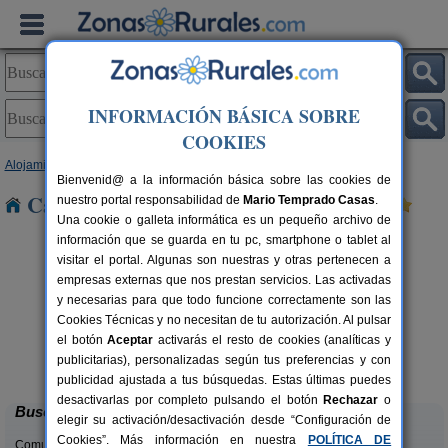
INFORMACIÓN BÁSICA SOBRE
COOKIES
Alojamientos
>
Navarra
> Corella
Bienvenid@ a la información básica sobre las cookies de
Casas Rurales cerca de Corella
nuestro portal responsabilidad de
Mario Temprado Casas
.
Una cookie o galleta informática es un pequeño archivo de
información que se guarda en tu pc, smartphone o tablet al
visitar el portal. Algunas son nuestras y otras pertenecen a
empresas externas que nos prestan servicios. Las activadas
y necesarias para que todo funcione correctamente son las
Cookies Técnicas y no necesitan de tu autorización. Al pulsar
el botón
Aceptar
activarás el resto de cookies (analíticas y
Bordaberri
rs.
6+2 pers.
publicitarias), personalizadas según tus preferencias y con
 €
20 €
Ciáurriz (Navarra)
desde
publicidad ajustada a tus búsquedas. Estas últimas puedes
desactivarlas por completo pulsando el botón
Rechazar
o
Buscar
elegir su activación/desactivación desde “Configuración de
Cookies”. Más información en nuestra
POLÍTICA DE
Comunidades: