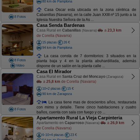
80 km de Pamplona
Casa Oscar esta ubicada en la zona céntrica de
Cabanillas (Navarra), en la calle Juan XXIII nº 15 junto a la
8 Fotos
Iglesia Nuestra Señora de la As ...
Casa Senda Bardenas
Casa Rural en
Cabanillas
a
23,3 km
(Navarra)
de Corella (Navarra)
15 plazas
26 €
94 km de Pamplona
La casa consta de 7 dormitorios: 3 situados en la
8 Fotos
planta baja y 4 en la planta abuhardillada, además
Video
dispone de un salón en la planta calle ...
Casa El Mirador
Casa Rural en
Santa Cruz del Moncayo
(Zaragoza)
a
25,8 km
de Corella (Navarra)
10+2 plazas
15 €
90 km de Zaragoza
La casa tiene mas de doscientos años, restaurada
con mimo y detalle. Tiene cinco habitaciones y cuatro
8 Fotos
baños, cuenta con sala con fuego y co ...
Apartamento Rural La Vieja Carpinteria
Apartamento en
Caparroso
a
26,9 km
(Navarra)
de Corella (Navarra)
6-10+4 plazas
23 €
54 km de Pamplona