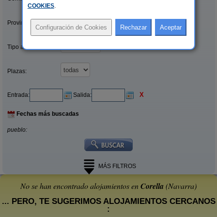
COOKIES
.
Provincias/Islas:
Tipo alquiler:
Plazas:
X
Entrada:
Salida:
Fechas más buscadas
pueblo:
MÁS FILTROS
No se han encontrado alojamientos en
Corella
(Navarra)
... PERO, TE SUGERIMOS ALOJAMIENTOS CERCANOS
: