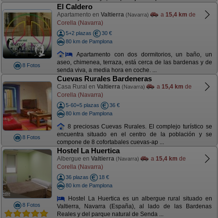
El Caldero
Apartamento en
Valtierra
a
15,4 km
de
(Navarra)
Corella (Navarra)
5+2 plazas
30 €
80 km de Pamplona
Apartamento con dos dormitorios, un baño, un
aseo, chimenea, terraza, está cerca de las bardenas y de
8 Fotos
senda viva, a media hora en coche. ...
Cuevas Rurales Bardeneras
Casa Rural en
Valtierra
a
15,4 km
de
(Navarra)
Corella (Navarra)
5-60+5 plazas
36 €
80 km de Pamplona
8 preciosas Cuevas Rurales. El complejo turístico se
encuentra situado en el centro de la población y se
8 Fotos
compone de 8 cofortabales cuevas-ap ...
Hostel La Huertica
Albergue en
Valtierra
a
15,4 km
de
(Navarra)
Corella (Navarra)
36 plazas
18 €
80 km de Pamplona
Hostel La Huertica es un albergue rural situado en
8 Fotos
Valtierra, Navarra (España), al lado de las Bardenas
Reales y del parque natural de Senda ...