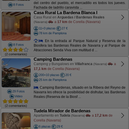
del centro del pueblo, el mercadillo es todos los jueves.
8 Fotos
Fachada de ladrillo caravista ...
Casa Rural La Bardena Blanca I
Casa Rural en
Arguedas / Bardenas Reales
a
17 km
de Corella (Navarra)
(Navarra)
11+3 plazas
27 €
78 km de Pamplona
En la entrada al Parque Natural y Reserva de la
8 Fotos
Biosfera las Bardenas Reales de Navarra y al Parque de
Atracciones Senda Viva con multitud d ...
(2 comentarios)
Camping Bardenas
Camping y Bungalows en
Villafranca
a
(Navarra)
17,1 km
de Corella (Navarra)
200+10 plazas
20 €
25 km de Pamplona
Camping Bardenas, situado en la Ribera del Reyno de
29 Fotos
Navarra les ofrece la posibilidad de disfrutar, las Bardenas
Video
Reales (Reserva de la Biosf ...
(2 comentarios)
Tudela Mirador de Bardenas
Apartamento en
Tudela
a
17,2 km
de
(Navarra)
Corella (Navarra)
6 plazas
29 €