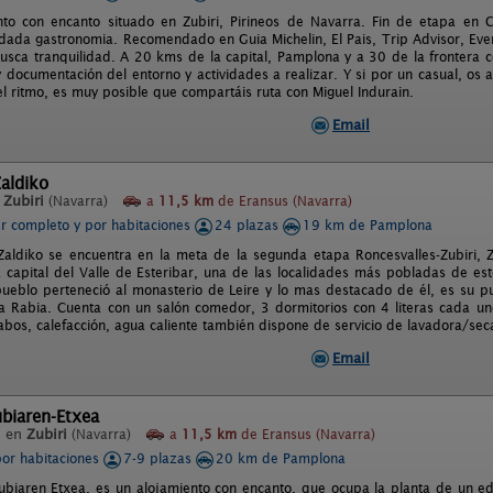
nto con encanto situado en Zubiri, Pirineos de Navarra. Fin de etapa en
idada gastronomia. Recomendado en Guia Michelin, El Pais, Trip Advisor, Ever
usca tranquilidad. A 20 kms de la capital, Pamplona y a 30 de la frontera c
 documentación del entorno y actividades a realizar. Y si por un casual, os ac
el ritmo, es muy posible que compartáis ruta con Miguel Indurain.
Email
aldiko
n
Zubiri
(Navarra)
a
11,5 km
de Eransus (Navarra)
er completo y por habitaciones
24 plazas
19 km de Pamplona
Zaldiko se encuentra en la meta de la segunda etapa Roncesvalles-Zubiri, Z
a capital del Valle de Esteribar, una de las localidades más pobladas de es
pueblo perteneció al monasterio de Leire y lo mas destacado de él, es su pu
a Rabia. Cuenta con un salón comedor, 3 dormitorios con 4 literas cada uno,
avabos, calefacción, agua caliente también dispone de servicio de lavadora/se
Email
biaren-Etxea
l en
Zubiri
(Navarra)
a
11,5 km
de Eransus (Navarra)
por habitaciones
7-9 plazas
20 km de Pamplona
ubiaren Etxea, es un alojamiento con encanto, que ocupa la planta de un edi