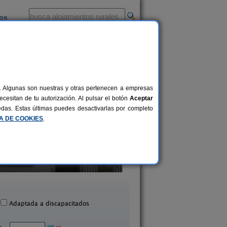
ios
-
al. Algunas son nuestras y otras pertenecen a empresas
cesitan de tu autorización. Al pulsar el botón
Aceptar
uedas. Estas últimas puedes desactivarlas por completo
CA DE COOKIES
.
Casa Rural Estankoenea
16+2 pers.
28 €
Landetxea
Casa Binahia
desde
Artieda (Navarra)
Arraioz (Navarra)
Adaptada a discapacitados