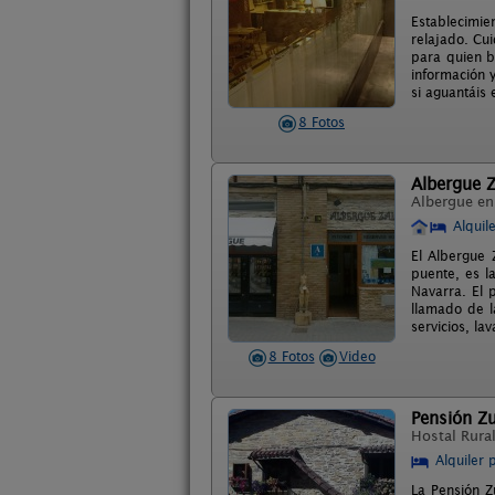
Establecimie
relajado. Cu
para quien b
información y
si aguantáis 
8 Fotos
Albergue Z
Albergue e
Alquil
El Albergue 
puente, es l
Navarra. El 
llamado de l
servicios, l
8 Fotos
Video
Pensión Zu
Hostal Rura
Alquiler 
La Pensión Z