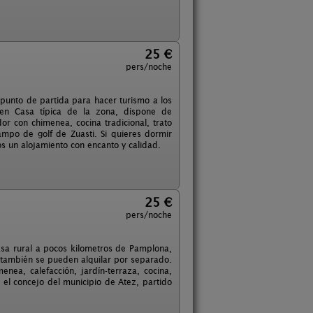
25 €
pers/noche
punto de partida para hacer turismo a los
o en Casa típica de la zona, dispone de
or con chimenea, cocina tradicional, trato
ampo de golf de Zuasti. Si quieres dormir
os un alojamiento con encanto y calidad.
25 €
pers/noche
Casa rural a pocos kilometros de Pamplona,
 también se pueden alquilar por separado.
nea, calefacción, jardín-terraza, cocina,
 el concejo del municipio de Atez, partido