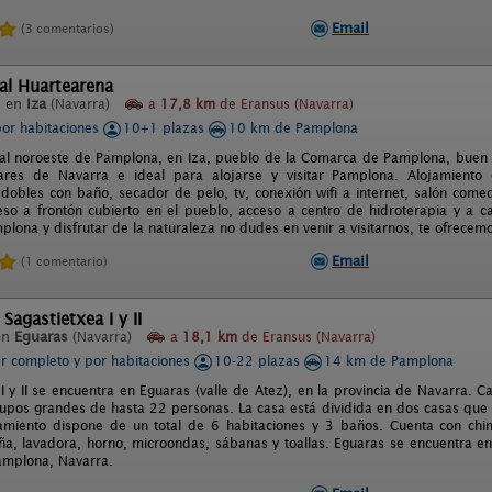
Email
(3 comentarios)
al Huartearena
l en
Iza
(Navarra)
a
17,8 km
de Eransus (Navarra)
por habitaciones
10+1 plazas
10 km de Pamplona
 al noroeste de Pamplona, en Iza, pueblo de la Comarca de Pamplona, buen 
ugares de Navarra e ideal para alojarse y visitar Pamplona. Alojamient
 dobles con baño, secador de pelo, tv, conexión wifi a internet, salón comed
ceso a frontón cubierto en el pueblo, acceso a centro de hidroterapia y a c
lona y disfrutar de la naturaleza no dudes en venir a visitarnos, te ofrecem
Email
(1 comentario)
Sagastietxea I y II
en
Eguaras
(Navarra)
a
18,1 km
de Eransus (Navarra)
er completo y por habitaciones
10-22 plazas
14 km de Pamplona
 I y II se encuentra en Eguaras (valle de Atez), en la provincia de Navarra. 
rupos grandes de hasta 22 personas. La casa está dividida en dos casas que
amiento dispone de un total de 6 habitaciones y 3 baños. Cuenta con chime
ña, lavadora, horno, microondas, sábanas y toallas. Eguaras se encuentra en
Pamplona, Navarra.