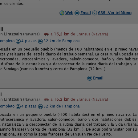
e los clientes.
Web
Email
639..Ver teléfono
II
en
Lintzoain
(Navarra)
a
16,2 km
de Eransus (Navarra)
completo
4 plazas
32 km de Pamplona
bicada en un pequeño pueblo (menos de 100 habitantes) en el pirineo navarr
eza y relajarse del estrés diario del trabajo semanal. La casa rural ubicada
icroondas, vitrocerámica y lavadora, saloón-comedor, baño y dos habitacio
l disfrute de la naturaleza y a desconectar de la rutina diaria del trabajo y 
e Santiago (camino francés) y cerca de Pamplona (32 km. )
Email
I
en
Lintzoain
(Navarra)
a
16,2 km
de Eransus (Navarra)
completo
4 plazas
32 km de Pamplona
bicada en un pequeño pueblo (-100 habitantes) en el pirineo navarro. La
vitroceramica y lavadora, salon-comedor, baño y dos habitaciones dobles. El
la naturaleza y a desconectar de la rutina diaria del trabajo y la vida urban
camino frances) y cerca de Pamplona (32 km. ). De aqui podra visitar por s
amplona, asi como la zona francesa de San Juan Pie de Puerto.