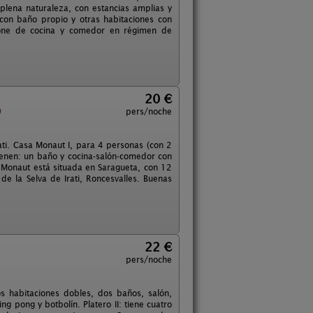
plena naturaleza, con estancias amplias y
con baño propio y otras habitaciones con
spone de cocina y comedor en régimen de
20 €
)
pers/noche
ati. Casa Monaut I, para 4 personas (con 2
tienen: un baño y cocina-salón-comedor con
a Monaut está situada en Saragueta, con 12
de la Selva de Irati, Roncesvalles. Buenas
22 €
pers/noche
os habitaciones dobles, dos baños, salón,
ng pong y botbolín. Platero II: tiene cuatro