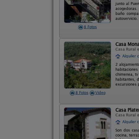
junto al Pue
acogedoras. 
baño compar
autoservicio
8 Fotos
Casa Monau
Casa Rural 
Alquiler 
2 alojamient
habitaciones
chimenea, tv
habitantes, 
excursiones p
8 Fotos
Video
Casa Plater
Casa Rural 
Alquiler 
Son dos casa
cocina, terra