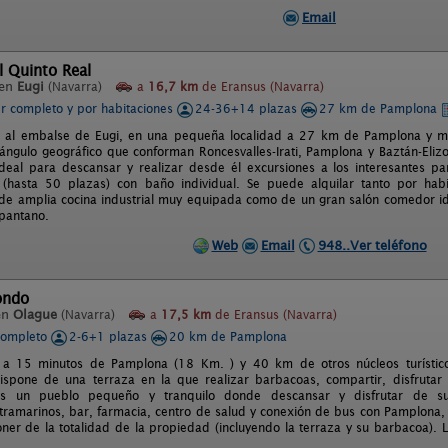
Email
l Quinto Real
 en
Eugi
(Navarra)
a
16,7 km
de Eransus (Navarra)
er completo y por habitaciones
24-36+14 plazas
27 km de Pamplona
o al embalse de Eugi, en una pequeña localidad a 27 km de Pamplona y muy
riángulo geográfico que conforman Roncesvalles-Irati, Pamplona y Baztán-Eli
ideal para descansar y realizar desde él excursiones a los interesantes p
s (hasta 50 plazas) con baño individual. Se puede alquilar tanto por ha
e amplia cocina industrial muy equipada como de un gran salón comedor id
 pantano.
Web
Email
948..Ver teléfono
ondo
en
Olague
(Navarra)
a
17,5 km
de Eransus (Navarra)
completo
2-6+1 plazas
20 km de Pamplona
 a 15 minutos de Pamplona (18 Km. ) y 40 km de otros núcleos turísticos. 
ispone de una terraza en la que realizar barbacoas, compartir, disfrutar de
 Es un pueblo pequeño y tranquilo donde descansar y disfrutar de 
tramarinos, bar, farmacia, centro de salud y conexión de bus con Pamplona, 
ner de la totalidad de la propiedad (incluyendo la terraza y su barbacoa). 