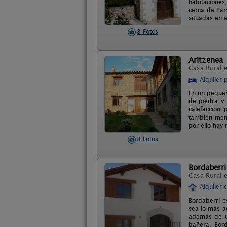
habitaciones
cerca de Pam
situadas en e
8 Fotos
Aritzenea
Casa Rural 
Alquiler 
En un pequeñ
de piedra y 
calefaccion
tambien mena
por ello hay
8 Fotos
Bordaberri
Casa Rural 
Alquiler 
Bordaberri e
sea lo más a
además de un
bañera. Bord