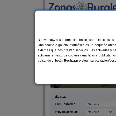
Busca por alojamiento
Alojamientos
>
Navarra
> Eransus
Casas Rurales cerca
Bienvenid@ a la información básica sobre las cookies 
Una cookie o galleta informática es un pequeño archiv
externas que nos prestan servicios. Las activadas y n
activarás el resto de cookies (analíticas y publicita
pulsando el botón
Rechazar
o elegir su activación/de
abaleta
Casa Rural Casa Chino
2-8 pers.
2-10+
36 €
arra)
Aibar (Navarra)
desde
desd
Buscar
Comunidades:
Provincias/Islas: