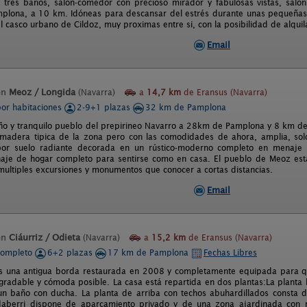
, tres baños, salón-comedor con precioso mirador y fabulosas vistas, saló
plona, a 10 km. Idóneas para descansar del estrés durante unas pequeñas v
l casco urbano de Cildoz, muy proximas entre si, con la posibilidad de alqui
Email
en
Meoz / Longida
(Navarra)
a
14,7 km
de Eransus (Navarra)
por habitaciones
2-9+1 plazas
32 km de Pamplona
o y tranquilo pueblo del prepirineo Navarro a 28km de Pamplona y 8 km de 
madera tipica de la zona pero con las comodidades de ahora, amplia, sol
 por suelo radiante decorada en un rústico-moderno completo en menaje
je de hogar completo para sentirse como en casa. El pueblo de Meoz esta
 multiples excursiones y monumentos que conocer a cortas distancias.
Email
en
Ciáurriz / Odieta
(Navarra)
a
15,2 km
de Eransus (Navarra)
completo
6+2 plazas
17 km de Pamplona
Fechas Libres
s una antigua borda restaurada en 2008 y completamente equipada para que 
gradable y cómoda posible. La casa está repartida en dos plantas:La planta 
 baño con ducha. La planta de arriba con techos abuhardillados consta d
aberri dispone de aparcamiento privado y de una zona ajardinada con mob