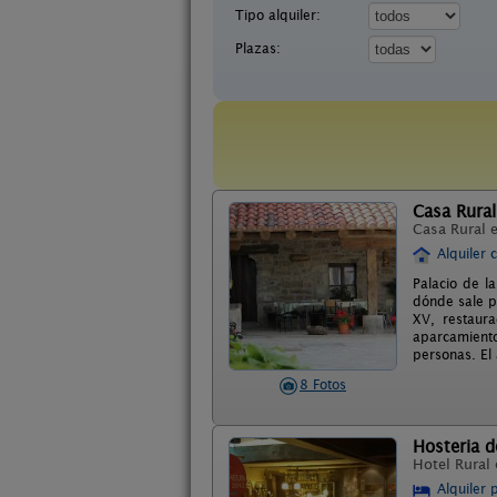
Tipo alquiler:
Plazas:
Casa Rural
Casa Rural 
Alquiler 
Palacio de l
dónde sale pu
XV, restaur
aparcamiento
personas. El
8 Fotos
Hosteria d
Hotel Rural
Alquiler 