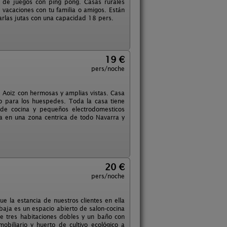
n de juegos con ping pong. Casas rurales
acaciones con tu familia o amigos. Están
larlas jutas con una capacidad 18 pers.
19 €
pers/noche
Aoiz con hermosas y amplias vistas. Casa
o para los huespedes. Toda la casa tiene
 de cocina y pequeños electrodomesticos
 en una zona centrica de todo Navarra y
20 €
pers/noche
la estancia de nuestros clientes en ella
baja es un espacio abierto de salon-cocina
e tres habitaciones dobles y un baño con
iliario y huerto de cultivo ecológico a