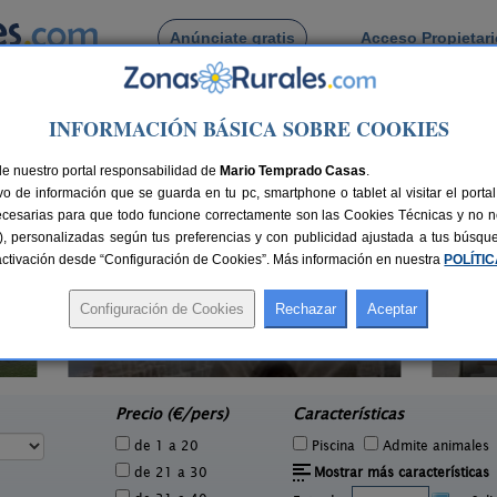
Anúnciate gratis
Acceso Propietar
Busca por pueblo
INFORMACIÓN BÁSICA SOBRE COOKIES
 de Eransus
de nuestro portal responsabilidad de
Mario Temprado Casas
.
o de información que se guarda en tu pc, smartphone o tablet al visitar el port
ecesarias para que todo funcione correctamente son las Cookies Técnicas y no ne
rias), personalizadas según tus preferencias y con publicidad ajustada a tus búsq
sactivación desde “Configuración de Cookies”. Más información en nuestra
POLÍTI
Bordaberri
2 pers.
6+2 pers.
25 €
20 €
Ciáurriz (Navarra)
e
desde
Precio (€/pers)
Características
de 1 a 20
Piscina
Admite animales
de 21 a 30
Mostrar más características