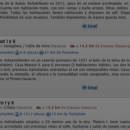
nte de la Rabia. Rehabilitado en 2012, goza de un enclave privilegiado, en 
Cuenta con habitación triple, con tres camas y baño propio. Otras dobles 
tido. Todas las habitaciones tienen calefacción y disponen de wifi. Di
. Posibilidad de usar lavadora. También disponemos de bajera guarda bicis.
Email
t I y II
en
Saragüeta / Valle de Arce
(Navarra)
a
14,3 km
de Eransus (Navarra
completo
4-6 plazas
35 km de Pamplona
os independientes en un caserón pirenaico de 1831 al lado de la Selva de Ir
 dobles). Casa Monaut II, para 6 personas (3 habitaciones dobles). Las dos 
 y dvd, preciosas balconadas orientadas al sur con inmejorables vistas. Cas
donde la montaña, el silencio y la tranquilidad están asegurados, muy cerca 
or el Pirineo Navarro.
Email
o I y II
en
Cildoz
(Navarra)
a
14,3 km
de Eransus (Navarra)
completo
6-10+2 plazas
10 km de Pamplona
s individuales situadas a 20 metros una de la otra. Platero I: tiene cuatr
za acristalada con preciosas vistas al valle, barbacoa y salón de juegos con pi