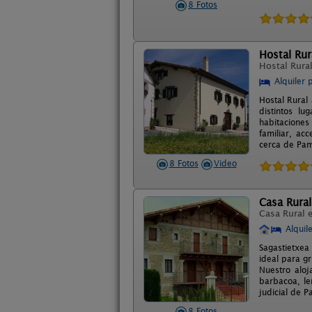
8 Fotos
Hostal Rur
Hostal Rura
Alquiler 
Hostal Rural
distintos l
habitaciones
familiar, ac
cerca de Pamp
8 Fotos
Video
Casa Rural 
Casa Rural 
Alquil
Sagastietxea
ideal para g
Nuestro aloj
barbacoa, le
judicial de 
8 Fotos