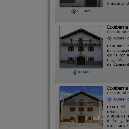
disposición d
11 Fotos
Etxeberria 
Casa Rural 
Alquiler 
Casa rural u
de la natural
cocina con m
relajación, a
del Camino d
8 Fotos
Etxeberria 
Casa Rural 
Alquiler 
Casa rural u
microondas, 
disfrute de 
de Santigo (
o el mismo P