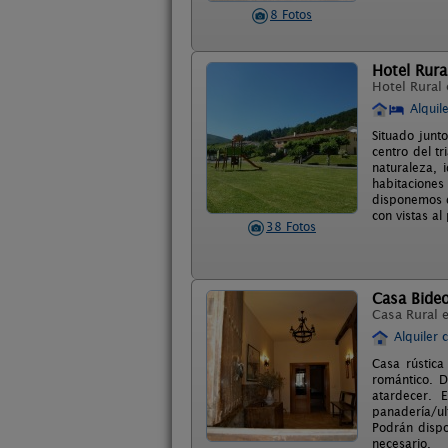
8 Fotos
Hotel Rura
Hotel Rural
Alquil
Situado junt
centro del t
naturaleza, 
habitacione
disponemos d
con vistas al
38 Fotos
Casa Bide
Casa Rural 
Alquiler 
Casa rústica
romántico. D
atardecer.
panadería/ul
Podrán dispo
necesario.