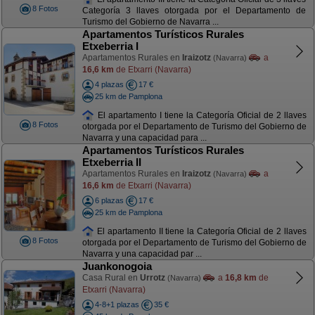
8 Fotos
Categoría 3 llaves otorgada por el Departamento de
Turismo del Gobierno de Navarra ...
Apartamentos Turísticos Rurales
Etxeberria I
Apartamentos Rurales en
Iraizotz
a
(Navarra)
16,6 km
de Etxarri (Navarra)
4 plazas
17 €
25 km de Pamplona
El apartamento I tiene la Categoría Oficial de 2 llaves
8 Fotos
otorgada por el Departamento de Turismo del Gobierno de
Navarra y una capacidad para ...
Apartamentos Turísticos Rurales
Etxeberria II
Apartamentos Rurales en
Iraizotz
a
(Navarra)
16,6 km
de Etxarri (Navarra)
6 plazas
17 €
25 km de Pamplona
El apartamento II tiene la Categoría Oficial de 2 llaves
8 Fotos
otorgada por el Departamento de Turismo del Gobierno de
Navarra y una capacidad par ...
Juankonogoia
Casa Rural en
Urrotz
a
16,8 km
de
(Navarra)
Etxarri (Navarra)
4-8+1 plazas
35 €