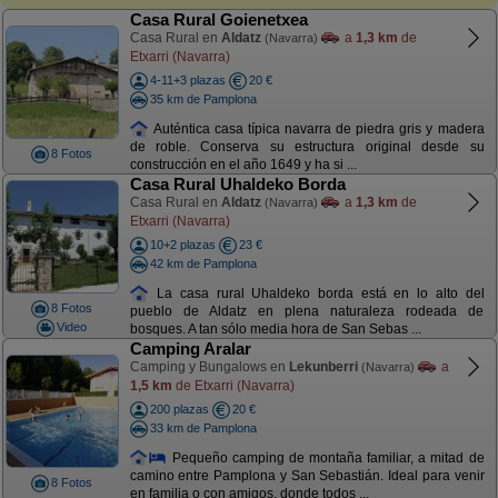
Casa Rural Goienetxea
Casa Rural en
Aldatz
a
1,3 km
de
(Navarra)
Etxarri (Navarra)
4-11+3 plazas
20 €
35 km de Pamplona
Auténtica casa típica navarra de piedra gris y madera
de roble. Conserva su estructura original desde su
8 Fotos
construcción en el año 1649 y ha si ...
Casa Rural Uhaldeko Borda
Casa Rural en
Aldatz
a
1,3 km
de
(Navarra)
Etxarri (Navarra)
10+2 plazas
23 €
42 km de Pamplona
La casa rural Uhaldeko borda está en lo alto del
8 Fotos
pueblo de Aldatz en plena naturaleza rodeada de
Video
bosques. A tan sólo media hora de San Sebas ...
Camping Aralar
Camping y Bungalows en
Lekunberri
a
(Navarra)
1,5 km
de Etxarri (Navarra)
200 plazas
20 €
33 km de Pamplona
Pequeño camping de montaña familiar, a mitad de
camino entre Pamplona y San Sebastián. Ideal para venir
8 Fotos
en familia o con amigos, donde todos ...