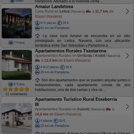
Video
Pamplona. Adosado a la vivienda conta ...
Amaiur Landetxea
Casa Rural en
Leitza
a
11,7 km
de
(Navarra)
Etxarri (Navarra)
6+2 plazas
28 €
61 km de Pamplona
La casa rural Amaiur se encuentra en un sitio
privilegiado en Leitza, Navarra, con una ubicación
7 Fotos
fantástica entre San Sebastián y Pamplona a ...
Apartamentos Rurales Txastarena
Apartamentos Rurales en
Urritzola / Arakil
(Navarra)
a
12,5 km
de Etxarri (Navarra)
4-8+2 plazas
26 €
20 km de Pamplona
Son dos apartamentos que se pueden alquilar juntos o
8 Fotos
independientes, cada apartamento consta de dos
habitaciones, una de dos camas y otra ca ...
(1 comentario)
Apartamento Turístico Rural Etxeberria
III
Apartamentos Rurales en
Iraizotz
a
(Navarra)
16,6 km
de Etxarri (Navarra)
4 plazas
20 €
25 km de Pamplona
El apartamento III tiene la Categoría Oficial de 3 llaves