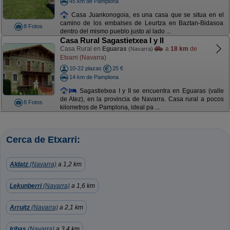
45 km de Pamplona
Casa Juankonogoia, es una casa que se situa en el
camino de los embalses de Leurtza en Baztan-Bidasoa
8 Fotos
dentro del mismo pueblo justo al lado ...
Casa Rural Sagastietxea I y II
Casa Rural en
Eguaras
a
18 km
de
(Navarra)
Etxarri (Navarra)
10-22 plazas
25 €
14 km de Pamplona
Sagastietxea I y II se encuentra en Eguaras (valle
de Atez), en la provincia de Navarra. Casa rural a pocos
8 Fotos
kilometros de Pamplona, ideal pa ...
Cerca de Etxarri:
Aldatz
(Navarra)
a 1,2 km
Lekunberri
(Navarra)
a 1,6 km
Arruitz
(Navarra)
a 2,1 km
Iribas
(Navarra)
a 3,4 km