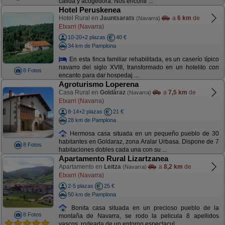
cálida y acogedora. Nos encontr ...
Hotel Peruskenea
Hotel Rural en
Jauntsarats
a
6 km
de
(Navarra)
Etxarri (Navarra)
10-20+2 plazas
40 €
34 km de Pamplona
En esta finca familiar rehabilitada, es un caserío típico
navarro del siglo XVIII, transformado en un hotelito con
8 Fotos
encanto para dar hospedaj ...
Agroturismo Loperena
Casa Rural en
Goldáraz
a
7,5 km
de
(Navarra)
Etxarri (Navarra)
8-14+2 plazas
21 €
28 km de Pamplona
Hermosa casa situada en un pequeño pueblo de 30
habitantes en Goldaraz, zona Aralar Urbasa. Dispone de 7
8 Fotos
habitaciones dobles cada una con su ...
Apartamento Rural Lizartzanea
Apartamento en
Leitza
a
8,2 km
de
(Navarra)
Etxarri (Navarra)
2-5 plazas
25 €
50 km de Pamplona
Bonita casa situada en un precioso pueblo de la
8 Fotos
montaña de Navarra, se rodo la pelicula 8 apellidos
vascos, rodeada de un entorno espectacul ...