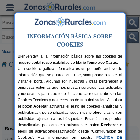
INFORMACIÓN BÁSICA SOBRE
COOKIES
Alojamientos
>
Navarra
> Etxarri
Bienvenid@ a la información básica sobre las cookies de
Casas Rurales cerca de Etxarri
nuestro portal responsabilidad de
Mario Temprado Casas
.
Una cookie o galleta informática es un pequeño archivo de
información que se guarda en tu pc, smartphone o tablet al
visitar el portal. Algunas son nuestras y otras pertenecen a
empresas externas que nos prestan servicios. Las activadas
y necesarias para que todo funcione correctamente son las
Cookies Técnicas y no necesitan de tu autorización. Al pulsar
el botón
Aceptar
activarás el resto de cookies (analíticas y
Casa Rural Haitzetxea
rs.
15 pers.
publicitarias), personalizadas según tus preferencias y con
 €
30 €
Azpilkueta (Navarra)
desde
publicidad ajustada a tus búsquedas. Estas últimas puedes
desactivarlas por completo pulsando el botón
Rechazar
o
Buscar
elegir su activación/desactivación desde “Configuración de
Cookies”. Más información en nuestra
POLÍTICA DE
Comunidades: