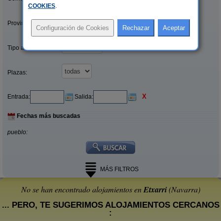
COOKIES
.
Provincias/Islas:
Tipo alquiler:
Plazas:
X
Entrada:
Salida:
Fechas más buscadas
pueblo:
MÁS FILTROS
No se han encontrado alojamientos en
Etxarri
(Navarra)
... PERO, TE SUGERIMOS ALOJAMIENTOS CERCANOS
: