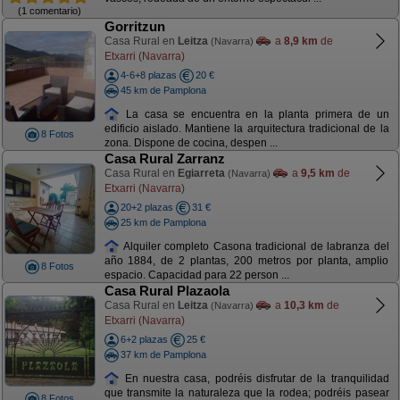
(1 comentario)
Gorritzun
Casa Rural en
Leitza
a
8,9 km
de
(Navarra)
Etxarri (Navarra)
4-6+8 plazas
20 €
45 km de Pamplona
La casa se encuentra en la planta primera de un
edificio aislado. Mantiene la arquitectura tradicional de la
8 Fotos
zona. Dispone de cocina, despen ...
Casa Rural Zarranz
Casa Rural en
Egiarreta
a
9,5 km
de
(Navarra)
Etxarri (Navarra)
20+2 plazas
31 €
25 km de Pamplona
Alquiler completo Casona tradicional de labranza del
año 1884, de 2 plantas, 200 metros por planta, amplio
8 Fotos
espacio. Capacidad para 22 person ...
Casa Rural Plazaola
Casa Rural en
Leitza
a
10,3 km
de
(Navarra)
Etxarri (Navarra)
6+2 plazas
25 €
37 km de Pamplona
En nuestra casa, podréis disfrutar de la tranquilidad
que transmite la naturaleza que la rodea; podréis pasear
8 Fotos