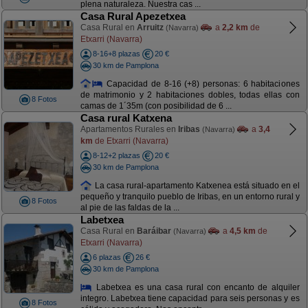
plena naturaleza. Nuestra cas ...
Casa Rural Apezetxea
Casa Rural en
Arruitz
a
2,2 km
de
(Navarra)
Etxarri (Navarra)
8-16+8 plazas
20 €
30 km de Pamplona
Capacidad de 8-16 (+8) personas: 6 habitaciones
de matrimonio y 2 habitaciones dobles, todas ellas con
8 Fotos
camas de 1´35m (con posibilidad de 6 ...
Casa rural Katxena
Apartamentos Rurales en
Iribas
a
3,4
(Navarra)
km
de Etxarri (Navarra)
8-12+2 plazas
20 €
30 km de Pamplona
La casa rural-apartamento Katxenea está situado en el
pequeño y tranquilo pueblo de Iribas, en un entorno rural y
8 Fotos
al pie de las faldas de la ...
Labetxea
Casa Rural en
Baráibar
a
4,5 km
de
(Navarra)
Etxarri (Navarra)
6 plazas
26 €
30 km de Pamplona
Labetxea es una casa rural con encanto de alquiler
integro. Labetxea tiene capacidad para seis personas y es
8 Fotos