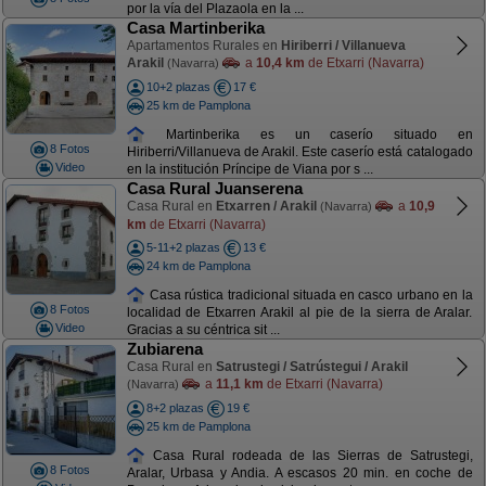
por la vía del Plazaola en la ...
Casa Martinberika
Apartamentos Rurales en
Hiriberri / Villanueva
Arakil
a
10,4 km
de Etxarri (Navarra)
(Navarra)
10+2 plazas
17 €
25 km de Pamplona
Martinberika es un caserío situado en
8 Fotos
Hiriberri/Villanueva de Arakil. Este caserío está catalogado
Video
en la institución Príncipe de Viana por s ...
Casa Rural Juanserena
Casa Rural en
Etxarren / Arakil
a
10,9
(Navarra)
km
de Etxarri (Navarra)
5-11+2 plazas
13 €
24 km de Pamplona
Casa rústica tradicional situada en casco urbano en la
8 Fotos
localidad de Etxarren Arakil al pie de la sierra de Aralar.
Video
Gracias a su céntrica sit ...
Zubiarena
Casa Rural en
Satrustegi / Satrústegui / Arakil
a
11,1 km
de Etxarri (Navarra)
(Navarra)
8+2 plazas
19 €
25 km de Pamplona
Casa Rural rodeada de las Sierras de Satrustegi,
8 Fotos
Aralar, Urbasa y Andia. A escasos 20 min. en coche de