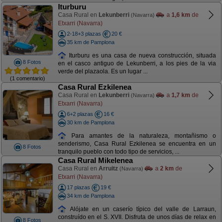
Iturburu
Casa Rural en
Lekunberri
a
1,6 km
de
(Navarra)
Etxarri (Navarra)
2-18+3 plazas
20 €
35 km de Pamplona
Iturburu es una casa de nueva construcción, situada
8 Fotos
en el casco antiguo de Lekunberri, a los pies de la via
verde del plazaola. Es un lugar ...
(1 comentario)
Casa Rural Ezkilenea
Casa Rural en
Lekunberri
a
1,7 km
de
(Navarra)
Etxarri (Navarra)
6+2 plazas
16 €
30 km de Pamplona
Para amantes de la naturaleza, montañismo o
senderismo, Casa Rural Ezkilenea se encuentra en un
8 Fotos
tranquilo pueblo con todo tipo de servicios, ...
Casa Rural Mikelenea
Casa Rural en
Arruitz
a
2 km
de
(Navarra)
Etxarri (Navarra)
17 plazas
19 €
34 km de Pamplona
Alójate en un caserío típico del valle de Larraun,
construído en el S. XVII. Disfruta de unos días de relax en
8 Fotos