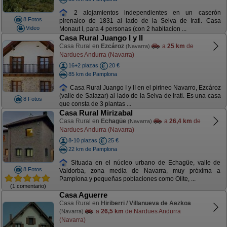
2 alojamientos independientes en un caserón
8 Fotos
pirenaico de 1831 al lado de la Selva de Irati. Casa
Video
Monaut I, para 4 personas (con 2 habitacion ...
Casa Rural Juango I y II
Casa Rural en
Ezcároz
a
25 km
de
(Navarra)
Nardues Andurra (Navarra)
16+2 plazas
20 €
85 km de Pamplona
Casa Rural Juango I y II en el pirineo Navarro, Ezcároz
(valle de Salazar) al lado de la Selva de Irati. Es una casa
8 Fotos
que consta de 3 plantas ...
Casa Rural Mirizabal
Casa Rural en
Echagüe
a
26,4 km
de
(Navarra)
Nardues Andurra (Navarra)
8-10 plazas
25 €
22 km de Pamplona
Situada en el núcleo urbano de Echagüe, valle de
8 Fotos
Valdorba, zona media de Navarra, muy próxima a
Pamplona y pequeñas poblaciones como Olite, ...
(1 comentario)
Casa Aguerre
Casa Rural en
Hiriberri / Villanueva de Aezkoa
a
26,5 km
de Nardues Andurra
(Navarra)
(Navarra)