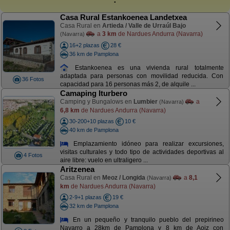
Casa Rural Estankoenea Landetxea
Casa Rural en
Artieda / Valle de Urraúl Bajo
a
3 km
de Nardues Andurra (Navarra)
(Navarra)
16+2 plazas
28 €
36 km de Pamplona
Estankoenea es una vivienda rural totalmente
adaptada para personas con movilidad reducida. Con
36 Fotos
capacidad para 16 personas más 2, de alquile ...
Camaping Iturbero
Camping y Bungalows en
Lumbier
a
(Navarra)
6,8 km
de Nardues Andurra (Navarra)
30-200+10 plazas
10 €
40 km de Pamplona
Emplazamiento idóneo para realizar excursiones,
visitas culturales y todo tipo de actividades deportivas al
4 Fotos
aire libre: vuelo en ultraligero ...
Aritzenea
Casa Rural en
Meoz / Longida
a
8,1
(Navarra)
km
de Nardues Andurra (Navarra)
2-9+1 plazas
19 €
32 km de Pamplona
En un pequeño y tranquilo pueblo del prepirineo
Navarro a 28km de Pamplona y 8 km de Aoiz con