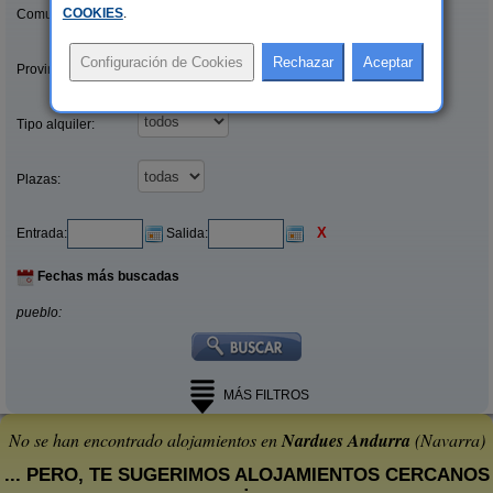
COOKIES
.
Comunidades:
Provincias/Islas:
Tipo alquiler:
Plazas:
X
Entrada:
Salida:
Fechas más buscadas
pueblo:
MÁS FILTROS
No se han encontrado alojamientos en
Nardues Andurra
(Navarra)
... PERO, TE SUGERIMOS ALOJAMIENTOS CERCANOS
: