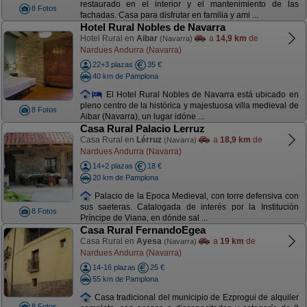
restaurado en el interior y el mantenimiento de las
8 Fotos
fachadas. Casa para disfrutar en familia y ami ...
Hotel Rural Nobles de Navarra
Hotel Rural en
Aibar
a
14,9 km
de
(Navarra)
Nardues Andurra (Navarra)
22+3 plazas
35 €
40 km de Pamplona
El Hotel Rural Nobles de Navarra está ubicado en
pleno centro de la histórica y majestuosa villa medieval de
8 Fotos
Aibar (Navarra), un lugar idóne ...
Casa Rural Palacio Lerruz
Casa Rural en
Lérruz
a
18,9 km
de
(Navarra)
Nardues Andurra (Navarra)
14+2 plazas
18 €
20 km de Pamplona
Palacio de la Epoca Medieval, con torre defensiva con
sus saeteras. Catalogada de interés por la Institución
8 Fotos
Príncipe de Viana, en dónde sal ...
Casa Rural FernandoEgea
Casa Rural en
Ayesa
a
19 km
de
(Navarra)
Nardues Andurra (Navarra)
14-16 plazas
25 €
55 km de Pamplona
Casa tradicional del municipio de Ezprogui de alquiler
8 Fotos