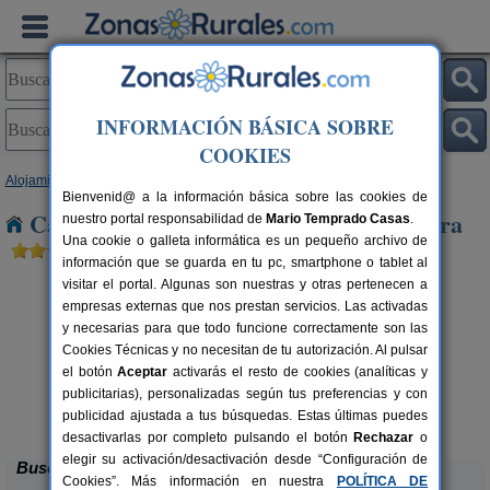
INFORMACIÓN BÁSICA SOBRE
COOKIES
Alojamientos
>
Navarra
> Nardues Andurra
Bienvenid@ a la información básica sobre las cookies de
Casas Rurales cerca de Nardues Andurra
nuestro portal responsabilidad de
Mario Temprado Casas
.
Una cookie o galleta informática es un pequeño archivo de
información que se guarda en tu pc, smartphone o tablet al
visitar el portal. Algunas son nuestras y otras pertenecen a
empresas externas que nos prestan servicios. Las activadas
y necesarias para que todo funcione correctamente son las
Cookies Técnicas y no necesitan de tu autorización. Al pulsar
el botón
Aceptar
activarás el resto de cookies (analíticas y
publicitarias), personalizadas según tus preferencias y con
Casa Binahia
rs.
18-38 pers.
 €
30 €
publicidad ajustada a tus búsquedas. Estas últimas puedes
Arraioz (Navarra)
desde
desactivarlas por completo pulsando el botón
Rechazar
o
elegir su activación/desactivación desde “Configuración de
Buscar
Cookies”. Más información en nuestra
POLÍTICA DE