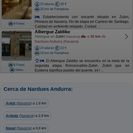
20 plazas
38 €
20 km de Pamplona
Establecimiento con encanto situado en Zubiri,
Pirineos de Navarra. Fin de etapa en Camino de Santiago.
8 Fotos
Calidad en ambiente relajado. Cuidad ...
Albergue Zaldiko
Albergue en
Zubiri
a
30 km
de
(Navarra)
Nardues Andurra (Navarra)
24 plazas
10 €
19 km de Pamplona
El Albergue Zaldiko se encuentra en la meta de la
8 Fotos
segunda etapa Roncesvalles-Zubiri, Zubiri que en
Video
Euskera significa pueblo del puente, es l ...
Cerca de Nardues Andurra:
Arielz
(Navarra)
a 1,6 km
Artieda
(Navarra)
a 2,9 km
Napal
(Navarra)
a 6,6 km