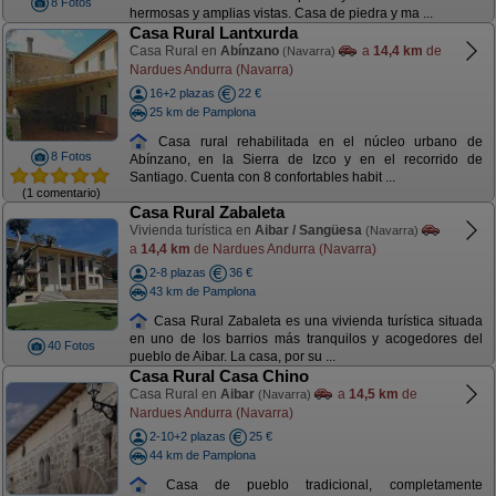
8 Fotos
hermosas y amplias vistas. Casa de piedra y ma ...
Casa Rural Lantxurda
Casa Rural en
Abínzano
a
14,4 km
de
(Navarra)
Nardues Andurra (Navarra)
16+2 plazas
22 €
25 km de Pamplona
Casa rural rehabilitada en el núcleo urbano de
8 Fotos
Abínzano, en la Sierra de Izco y en el recorrido de
Santiago. Cuenta con 8 confortables habit ...
(1 comentario)
Casa Rural Zabaleta
Vivienda turística en
Aibar / Sangüesa
(Navarra)
a
14,4 km
de Nardues Andurra (Navarra)
2-8 plazas
36 €
43 km de Pamplona
Casa Rural Zabaleta es una vivienda turística situada
en uno de los barrios más tranquilos y acogedores del
40 Fotos
pueblo de Aibar. La casa, por su ...
Casa Rural Casa Chino
Casa Rural en
Aibar
a
14,5 km
de
(Navarra)
Nardues Andurra (Navarra)
2-10+2 plazas
25 €
44 km de Pamplona
Casa de pueblo tradicional, completamente