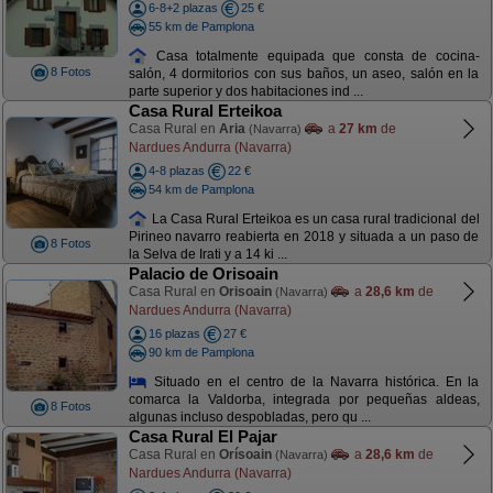
6-8+2 plazas
25 €
55 km de Pamplona
Casa totalmente equipada que consta de cocina-
8 Fotos
salón, 4 dormitorios con sus baños, un aseo, salón en la
parte superior y dos habitaciones ind ...
Casa Rural Erteikoa
Casa Rural en
Aria
a
27 km
de
(Navarra)
Nardues Andurra (Navarra)
4-8 plazas
22 €
54 km de Pamplona
La Casa Rural Erteikoa es un casa rural tradicional del
Pirineo navarro reabierta en 2018 y situada a un paso de
8 Fotos
la Selva de Irati y a 14 ki ...
Palacio de Orisoain
Casa Rural en
Orisoain
a
28,6 km
de
(Navarra)
Nardues Andurra (Navarra)
16 plazas
27 €
90 km de Pamplona
Situado en el centro de la Navarra histórica. En la
comarca la Valdorba, integrada por pequeñas aldeas,
8 Fotos
algunas incluso despobladas, pero qu ...
Casa Rural El Pajar
Casa Rural en
Orísoain
a
28,6 km
de
(Navarra)
Nardues Andurra (Navarra)