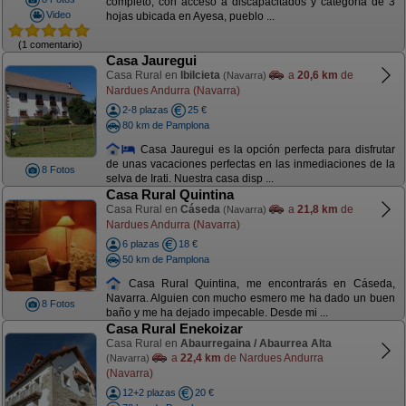
completo, con acceso a discapacitados y categoría de 3
Video
hojas ubicada en Ayesa, pueblo ...
(1 comentario)
Casa Jauregui
Casa Rural en
Ibilcieta
a
20,6 km
de
(Navarra)
Nardues Andurra (Navarra)
2-8 plazas
25 €
80 km de Pamplona
Casa Jauregui es la opción perfecta para disfrutar
de unas vacaciones perfectas en las inmediaciones de la
8 Fotos
selva de Irati. Nuestra casa disp ...
Casa Rural Quintina
Casa Rural en
Cáseda
a
21,8 km
de
(Navarra)
Nardues Andurra (Navarra)
6 plazas
18 €
50 km de Pamplona
Casa Rural Quintina, me encontrarás en Cáseda,
Navarra. Alguien con mucho esmero me ha dado un buen
8 Fotos
baño y me ha dejado impecable. Desde mi ...
Casa Rural Enekoizar
Casa Rural en
Abaurregaina / Abaurrea Alta
a
22,4 km
de Nardues Andurra
(Navarra)
(Navarra)
12+2 plazas
20 €