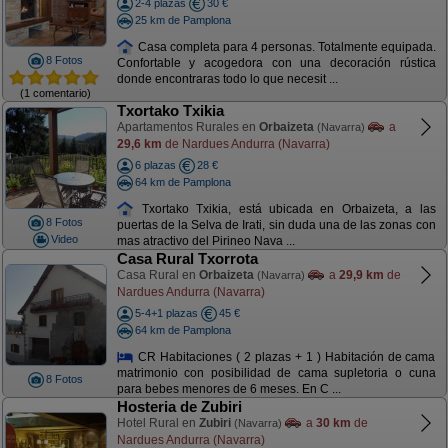
2-4 plazas
30 €
25 km de Pamplona
Casa completa para 4 personas. Totalmente equipada.
8 Fotos
Confortable y acogedora con una decoración rústica
donde encontraras todo lo que necesit ...
(1 comentario)
Txortako Txikia
Apartamentos Rurales en
Orbaizeta
a
(Navarra)
29,6 km
de Nardues Andurra (Navarra)
6 plazas
28 €
64 km de Pamplona
Txortako Txikia, está ubicada en Orbaizeta, a las
8 Fotos
puertas de la Selva de Irati, sin duda una de las zonas con
Video
mas atractivo del Pirineo Nava ...
Casa Rural Txorrota
Casa Rural en
Orbaizeta
a
29,9 km
de
(Navarra)
Nardues Andurra (Navarra)
5-4+1 plazas
45 €
64 km de Pamplona
CR Habitaciones ( 2 plazas + 1 ) Habitación de cama
matrimonio con posibilidad de cama supletoria o cuna
8 Fotos
para bebes menores de 6 meses. En C ...
Hosteria de Zubiri
Hotel Rural en
Zubiri
a
30 km
de
(Navarra)
Nardues Andurra (Navarra)