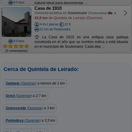
8 Fotos
natural ideal para desconectar. ...
Casa de 1910
Vivienda turística en
Soutomaior
a
(Pontevedra)
43,9 km
de Quintela de Leirado (Ourense)
4-8+1 plazas
22 €
21 km de Pontevedra
La Casa de 1910 es una antigua casa gallega
8 Fotos
construida en el año que su nombre indica y está situada
en el municipio de Soutomaior. Cada dep ...
(3 comentarios)
Cerca de Quintela de Leirado:
Quintela
(Ourense)
a menos de 1 km
Grixó
(Ourense)
a 2,7 km
Gomesende
(Ourense)
a 3 km
Pontedeva
(Ourense)
a 3,5 km