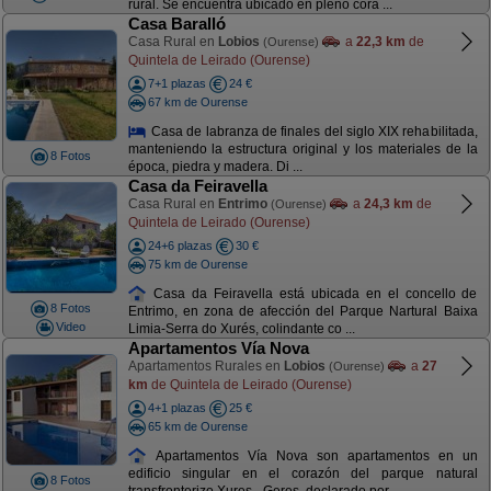
rural. Se encuentra ubicado en pleno cora ...
Casa Baralló
Casa Rural en
Lobios
a
22,3 km
de
(Ourense)
Quintela de Leirado (Ourense)
7+1 plazas
24 €
67 km de Ourense
Casa de labranza de finales del siglo XIX rehabilitada,
manteniendo la estructura original y los materiales de la
8 Fotos
época, piedra y madera. Di ...
Casa da Feiravella
Casa Rural en
Entrimo
a
24,3 km
de
(Ourense)
Quintela de Leirado (Ourense)
24+6 plazas
30 €
75 km de Ourense
Casa da Feiravella está ubicada en el concello de
8 Fotos
Entrimo, en zona de afección del Parque Nartural Baixa
Video
Limia-Serra do Xurés, colindante co ...
Apartamentos Vía Nova
Apartamentos Rurales en
Lobios
a
27
(Ourense)
km
de Quintela de Leirado (Ourense)
4+1 plazas
25 €
65 km de Ourense
Apartamentos Vía Nova son apartamentos en un
edificio singular en el corazón del parque natural
8 Fotos