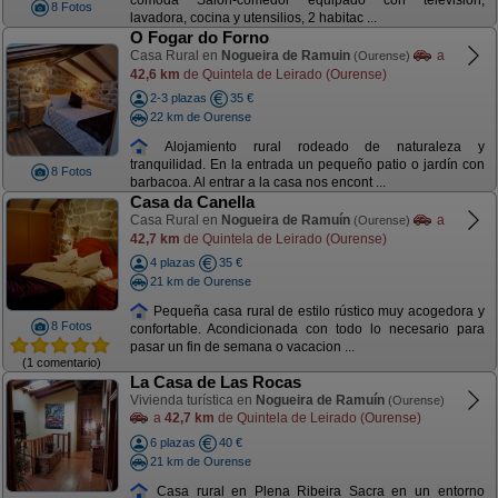
cómoda Salón-comedor equipado con televisión,
8 Fotos
lavadora, cocina y utensilios, 2 habitac ...
O Fogar do Forno
Casa Rural en
Nogueira de Ramuin
a
(Ourense)
42,6 km
de Quintela de Leirado (Ourense)
2-3 plazas
35 €
22 km de Ourense
Alojamiento rural rodeado de naturaleza y
tranquilidad. En la entrada un pequeño patio o jardín con
8 Fotos
barbacoa. Al entrar a la casa nos encont ...
Casa da Canella
Casa Rural en
Nogueira de Ramuín
a
(Ourense)
42,7 km
de Quintela de Leirado (Ourense)
4 plazas
35 €
21 km de Ourense
Pequeña casa rural de estilo rústico muy acogedora y
8 Fotos
confortable. Acondicionada con todo lo necesario para
pasar un fin de semana o vacacion ...
(1 comentario)
La Casa de Las Rocas
Vivienda turística en
Nogueira de Ramuín
(Ourense)
a
42,7 km
de Quintela de Leirado (Ourense)
6 plazas
40 €
21 km de Ourense
Casa rural en Plena Ribeira Sacra en un entorno