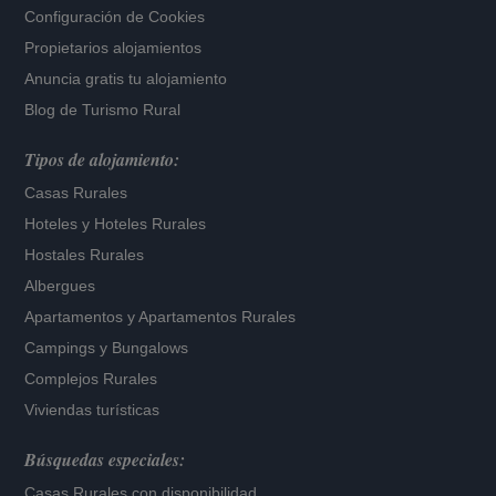
Configuración de Cookies
Propietarios alojamientos
Anuncia gratis tu alojamiento
Blog de Turismo Rural
Tipos de alojamiento:
Casas Rurales
Hoteles
y
Hoteles Rurales
Hostales Rurales
Albergues
Apartamentos
y
Apartamentos Rurales
Campings y Bungalows
Complejos Rurales
Viviendas turísticas
Búsquedas especiales:
Casas Rurales con disponibilidad