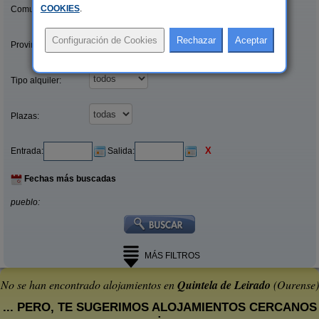
COOKIES
.
Comunidades:
Provincias/Islas:
Tipo alquiler:
Plazas:
X
Entrada:
Salida:
Fechas más buscadas
pueblo:
MÁS FILTROS
No se han encontrado alojamientos en
Quintela de Leirado
(Ourense)
... PERO, TE SUGERIMOS ALOJAMIENTOS CERCANOS
: