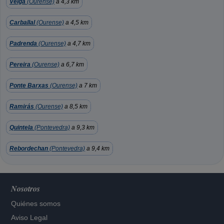
Veiga
(Ourense)
a 4,3 km
Carballal
(Ourense)
a 4,5 km
Padrenda
(Ourense)
a 4,7 km
Pereira
(Ourense)
a 6,7 km
Ponte Barxas
(Ourense)
a 7 km
Ramirás
(Ourense)
a 8,5 km
Quintela
(Pontevedra)
a 9,3 km
Rebordechan
(Pontevedra)
a 9,4 km
Nosotros
Quiénes somos
Aviso Legal