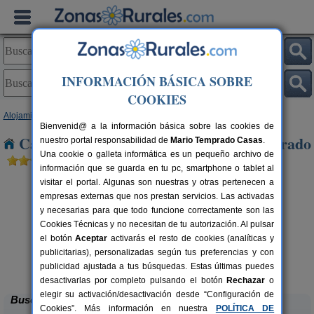
INFORMACIÓN BÁSICA SOBRE
COOKIES
Alojamientos
>
Galicia
>
Ourense
> Quintela de Leirado
Bienvenid@ a la información básica sobre las cookies de
Casas Rurales cerca de Quintela de Leirado
nuestro portal responsabilidad de
Mario Temprado Casas
.
Una cookie o galleta informática es un pequeño archivo de
información que se guarda en tu pc, smartphone o tablet al
visitar el portal. Algunas son nuestras y otras pertenecen a
empresas externas que nos prestan servicios. Las activadas
y necesarias para que todo funcione correctamente son las
Cookies Técnicas y no necesitan de tu autorización. Al pulsar
el botón
Aceptar
activarás el resto de cookies (analíticas y
publicitarias), personalizadas según tus preferencias y con
Casa O Carabel
rs.
5+1 pers.
 €
90 €
publicidad ajustada a tus búsquedas. Estas últimas puedes
Alvite (Ourense)
desde
desactivarlas por completo pulsando el botón
Rechazar
o
elegir su activación/desactivación desde “Configuración de
Buscar
Cookies”. Más información en nuestra
POLÍTICA DE