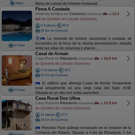
Video
Maria de Lamas de Ansemil restaurad ...
Finca A Coutada
Vivienda turística en
Celanova
a
12,4
(Ourense)
km
de Quintela de Leirado (Ourense)
4-8 plazas
40 €
25 km de Ourense
La vivienda de turismo vacacional A coutada se
encuentra en la finca de la misma denominación situada
8 Fotos
entre las villas de celanova y vilanov ...
Casal de Arman
Casa Rural en
Ribadavia
a
16,9 km
(Ourense)
de Quintela de Leirado (Ourense)
2-10 plazas
35 €
25 km de Ourense
El edificio que alberga Casal de Armán Hospedaxe
rural actualmente es una vieja casa del Siglo XVIII.
8 Fotos
Situada en un alto con vistas panorámi ...
Casa Rural Dos Ulloa
Casa Rural en
Ribadavia
a
16,9 km
(Ourense)
de Quintela de Leirado (Ourense)
12 plazas
27 €
25 km de Ourense
Precioso Pazo gallego enclavado en el corazón de la
Comarca del Ribeiro. Situado a 4 km de Ribadavia, 5 km
8 Fotos