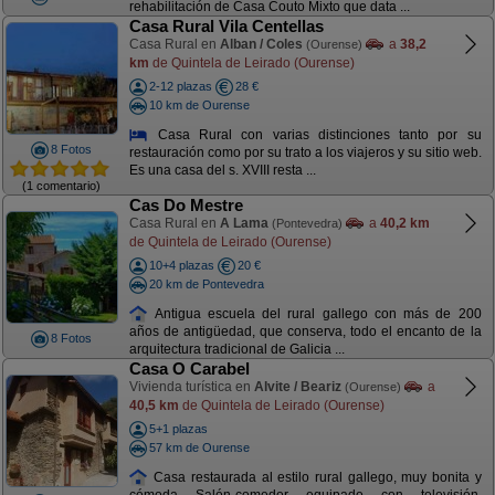
rehabilitación de Casa Couto Mixto que data ...
Casa Rural Vila Centellas
Casa Rural en
Alban / Coles
a
38,2
(Ourense)
km
de Quintela de Leirado (Ourense)
2-12 plazas
28 €
10 km de Ourense
Casa Rural con varias distinciones tanto por su
8 Fotos
restauración como por su trato a los viajeros y su sitio web.
Es una casa del s. XVIII resta ...
(1 comentario)
Cas Do Mestre
Casa Rural en
A Lama
a
40,2 km
(Pontevedra)
de Quintela de Leirado (Ourense)
10+4 plazas
20 €
20 km de Pontevedra
Antigua escuela del rural gallego con más de 200
años de antigüedad, que conserva, todo el encanto de la
8 Fotos
arquitectura tradicional de Galicia ...
Casa O Carabel
Vivienda turística en
Alvite / Beariz
a
(Ourense)
40,5 km
de Quintela de Leirado (Ourense)
5+1 plazas
57 km de Ourense
Casa restaurada al estilo rural gallego, muy bonita y