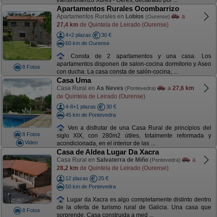
transfronterizo Xures - Geres, declarado por ...
Apartamentos Rurales Ocombarrizo
Apartamentos Rurales en
Lobios
a
(Ourense)
27,4 km
de Quintela de Leirado (Ourense)
4+2 plazas
30 €
60 km de Ourense
Consta de 2 apartamentos y una casa. Los
apartamentos disponen de salon-cocina dormitorio y Aseo
8 Fotos
con ducha. La casa consta de salón-cocina, ...
Casa Uma
Casa Rural en
As Neves
a
27,6 km
(Pontevedra)
de Quintela de Leirado (Ourense)
4-8+1 plazas
30 €
45 km de Pontevedra
Ven a disfrutar de una Casa Rural de principios del
8 Fotos
siglo XIX, con 280m2 útiles, totalmente reformada y
Video
acondicionada, en el interior de las ...
Casa de Aldea Lugar Da Xacra
Casa Rural en
Salvaterra de Miño
a
(Pontevedra)
28,2 km
de Quintela de Leirado (Ourense)
12 plazas
25 €
50 km de Pontevedra
Lugar da Xacra es algo completamente distinto dentro
de la oferta de turismo rural de Galicia. Una casa que
8 Fotos
sorprende. Casa construida a med ...