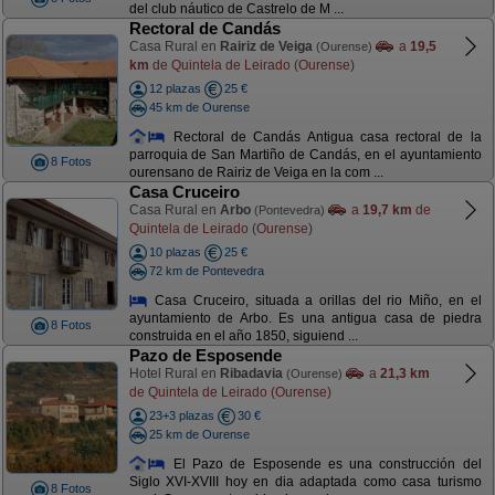
del club náutico de Castrelo de M ...
Rectoral de Candás
Casa Rural en
Rairiz de Veiga
a
19,5
(Ourense)
km
de Quintela de Leirado (Ourense)
12 plazas
25 €
45 km de Ourense
Rectoral de Candás Antigua casa rectoral de la
parroquia de San Martiño de Candás, en el ayuntamiento
8 Fotos
ourensano de Rairiz de Veiga en la com ...
Casa Cruceiro
Casa Rural en
Arbo
a
19,7 km
de
(Pontevedra)
Quintela de Leirado (Ourense)
10 plazas
25 €
72 km de Pontevedra
Casa Cruceiro, situada a orillas del rio Miño, en el
ayuntamiento de Arbo. Es una antigua casa de piedra
8 Fotos
construida en el año 1850, siguiend ...
Pazo de Esposende
Hotel Rural en
Ribadavia
a
21,3 km
(Ourense)
de Quintela de Leirado (Ourense)
23+3 plazas
30 €
25 km de Ourense
El Pazo de Esposende es una construcción del
Siglo XVI-XVIII hoy en dia adaptada como casa turismo
8 Fotos