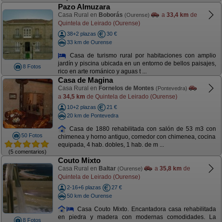
Pazo Almuzara
Casa Rural en
Boborás
a
33,4 km
de
(Ourense)
Quintela de Leirado (Ourense)
38+2 plazas
30 €
33 km de Ourense
Casa de turismo rural por habitaciones con amplio
jardín y piscina ubicada en un entorno de bellos paisajes,
8 Fotos
rico en arte románico y aguas t ...
Casa de Magina
Casa Rural en
Fornelos de Montes
(Pontevedra)
a
34,5 km
de Quintela de Leirado (Ourense)
10+2 plazas
21 €
20 km de Pontevedra
Casa de 1880 rehabilitada con salón de 53 m3 con
50 Fotos
chimenea y horno antiguo, comedor con chimenea, cocina
equipada, 4 hab. dobles, 1 hab. de m ...
(5 comentarios)
Couto Mixto
Casa Rural en
Baltar
a
35,8 km
de
(Ourense)
Quintela de Leirado (Ourense)
2-16+6 plazas
27 €
50 km de Ourense
Casa Couto Mixto. Encantadora casa rehabilitada
en piedra y madera con modernas comodidades. La
8 Fotos