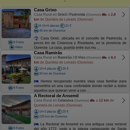
Casa Grixo
Casa Rural en
Grixó / Padrenda
a
2,8
(Ourense)
km
de Quintela de Leirado (Ourense)
8-14+6 plazas
21 €
45 km de Ourense
Casa Grixó, ubicada en el concello de Padrenda, a
8 Fotos
pocos km de Celanova y Rivadavia, en la provincia de
Video
Ourense. La casa, guarda entre sus mu ...
Casa Ramirás
Casa Rural en
Ramirás / O Viso
a
8,4
(Ourense)
km
de Quintela de Leirado (Ourense)
16+4 plazas
25 €
30 km de Ourense
Hemos recuperado nuestra vieja casa familiar para
convertirla en una casa confortable donde recibir a todos
8 Fotos
aquellos que quieran venir a con ...
A Rectoral de Ansemil
Casa Rural en
Celanova
a
12 km
de
(Ourense)
Quintela de Leirado (Ourense)
14+3 plazas
25 €
233 km de Ourense
La Rectoral de Ansemil es una antigua casa rectoral
8 Fotos
del año 1772, junto a la iglesia camposanto de Santa