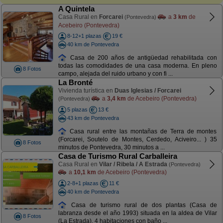
A Quintela
Casa Rural en
Forcarei
a
3 km
de
(Pontevedra)
Acebeiro (Pontevedra)
8-12+1 plazas
19 €
40 km de Pontevedra
Casa de 200 años de antigüedad rehabilitada con
todas las comodidades de una casa moderna. En pleno
8 Fotos
campo, alejada del ruido urbano y con fi ...
La Bronté
Vivienda turística en
Duas Iglesias / Forcarei
a
3,4 km
de Acebeiro (Pontevedra)
(Pontevedra)
5 plazas
13 €
43 km de Pontevedra
Casa rural entre las montañas de Terra de montes
(Forcarei, Soutelo de Montes, Cerdedo, Aciveiro... ) 35
8 Fotos
minutos de Pontevedra, 30 minutos a ...
Casa de Turismo Rural Carballeira
Casa Rural en
Vilar / Ribela / A Estrada
(Pontevedra)
a
10,1 km
de Acebeiro (Pontevedra)
2-8+1 plazas
11 €
40 km de Pontevedra
Casa de turismo rural de dos plantas (Casa de
labranza desde el año 1993) situada en la aldea de Vilar
8 Fotos
(La Estrada). 4 habitaciones con baño ...