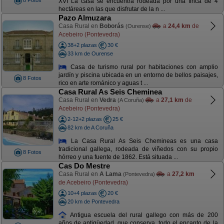
8 Fotos
XVI La casa se encuentra rodeada por una finca de 4
hectáreas en las que disfrutar de la n ...
Pazo Almuzara
Casa Rural en
Boborás
a
24,4 km
de
(Ourense)
Acebeiro (Pontevedra)
38+2 plazas
30 €
33 km de Ourense
Casa de turismo rural por habitaciones con amplio
jardín y piscina ubicada en un entorno de bellos paisajes,
8 Fotos
rico en arte románico y aguas t ...
Casa Rural As Seis Cheminea
Casa Rural en
Vedra
a
27,1 km
de
(A Coruña)
Acebeiro (Pontevedra)
2-12+2 plazas
25 €
82 km de A Coruña
La Casa Rural As Seis Chemineas es una casa
tradicional gallega, rodeada de viñedos con su propio
8 Fotos
hórreo y una fuente de 1862. Está situada ...
Cas Do Mestre
Casa Rural en
A Lama
a
27,2 km
(Pontevedra)
de Acebeiro (Pontevedra)
10+4 plazas
20 €
20 km de Pontevedra
Antigua escuela del rural gallego con más de 200
años de antigüedad, que conserva, todo el encanto de la