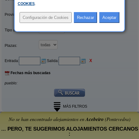
COOKIES
.
Provincias/Islas:
Tipo alquiler:
Plazas:
X
Entrada:
Salida:
Fechas más buscadas
pueblo:
MÁS FILTROS
No se han encontrado alojamientos en
Acebeiro
(Pontevedra)
... PERO, TE SUGERIMOS ALOJAMIENTOS CERCANOS
: