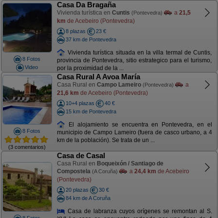
Casa Da Bragaña
Vivienda turística en
Cuntis
a
21,5
(Pontevedra)
km
de Acebeiro (Pontevedra)
8 plazas
23 €
37 km de Pontevedra
Vivienda turística situada en la villa termal de Cuntis,
8 Fotos
provincia de Pontevedra, sitio estrategico para el turismo,
Video
por la proximidad de la ...
Casa Rural A Avoa María
Casa Rural en
Campo Lameiro
a
(Pontevedra)
21,6 km
de Acebeiro (Pontevedra)
10+4 plazas
40 €
15 km de Pontevedra
El alojamiento se encuentra en Pontevedra, en el
8 Fotos
municipio de Campo Lameiro (fuera de casco urbano, a 4
km de la población). Se trata de un ...
(3 comentarios)
Casa de Casal
Casa Rural en
Boqueixón / Santiago de
Compostela
a
24,4 km
de Acebeiro
(A Coruña)
(Pontevedra)
20 plazas
30 €
84 km de A Coruña
Casa de labranza cuyos orígenes se remontan al S.