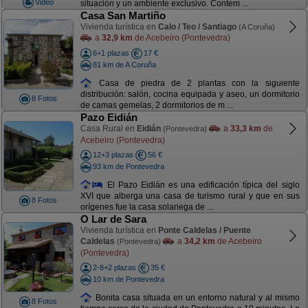
Video
situación y un ambiente exclusivo. Contem ...
Casa San Martiño
Vivienda turística en
Calo / Teo / Santiago
(A Coruña)
a
32,9 km
de Acebeiro (Pontevedra)
6+1 plazas
17 €
81 km de A Coruña
Casa de piedra de 2 plantas con la siguiente
distribución: salón, cocina equipada y aseo, un dormitorio
8 Fotos
de camas gemelas, 2 dormitorios de m ...
Pazo Eidián
Casa Rural en
Eidián
a
33,3 km
de
(Pontevedra)
Acebeiro (Pontevedra)
12+3 plazas
56 €
93 km de Pontevedra
El Pazo Eidián es una edificación típica del siglo
XVI que alberga una casa de turismo rural y que en sus
8 Fotos
orígenes fue la casa solariega de ...
O Lar de Sara
Vivienda turística en
Ponte Caldelas / Puente
Caldelas
a
34,2 km
de Acebeiro
(Pontevedra)
(Pontevedra)
2-8+2 plazas
35 €
10 km de Pontevedra
Bonita casa situada en un entorno natural y al mismo
8 Fotos