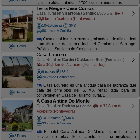
casa de aldea anterior a 1700, completamente res ...
Terra Meiga - Casa Curros
Casa Rural en
Visantoña / Santiso
a
(A Coruña)
30,6 km
de Acebeiro (Pontevedra)
10+10 plazas
30 €
80 km de A Coruña
Casa de aldea con encanto, mimada al detalle e ideal
para disfrutar del tramo final del Camino de Santiago.
8 Fotos
Próxima a Santiago de Compostela ...
Casa Loureiro
Casa Rural en
Cardín / Caldas de Reis
(Pontevedra)
a
30,6 km
de Acebeiro (Pontevedra)
9 plazas
33 €
20 km de Pontevedra
Casa Loureiro es una antigua casa de labranza que
data de principios del S. XIX rehabilitada para su
8 Fotos
conversión en Casa de Turismo Rural. Di ...
A Casa Antiga Do Monte
Casa Rural en
Padrón
a
32,8 km
de
(A Coruña)
Acebeiro (Pontevedra)
10+2 plazas
30 €
99 km de A Coruña
El hotel Casa Antigua Do Monte es un hotel con
8 Fotos
servicio de relax. Se encuentra en una privilegiada