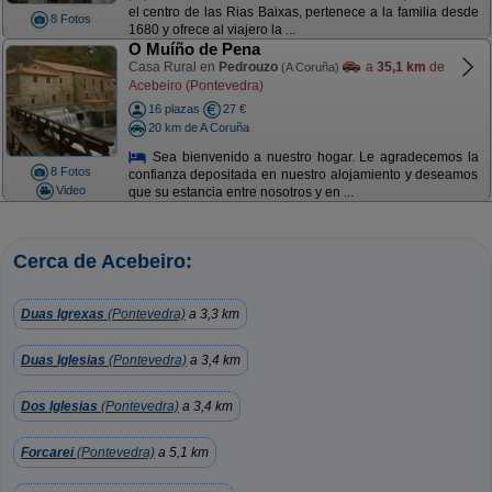
el centro de las Rias Baixas, pertenece a la familia desde
8 Fotos
1680 y ofrece al viajero la ...
O Muíño de Pena
Casa Rural en
Pedrouzo
a
35,1 km
de
(A Coruña)
Acebeiro (Pontevedra)
16 plazas
27 €
20 km de A Coruña
Sea bienvenido a nuestro hogar. Le agradecemos la
8 Fotos
confianza depositada en nuestro alojamiento y deseamos
Video
que su estancia entre nosotros y en ...
Cerca de Acebeiro:
Duas Igrexas
(Pontevedra)
a 3,3 km
Duas Iglesias
(Pontevedra)
a 3,4 km
Dos Iglesias
(Pontevedra)
a 3,4 km
Forcarei
(Pontevedra)
a 5,1 km