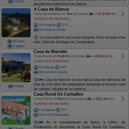
8 Fotos
arquitectura tradicional de Galicia ...
A Casa de Blanco
Vivienda turística en
Teo
a
27,9 km
de
(A Coruña)
Acebeiro (Pontevedra)
10+4 plazas
27 €
83 km de A Coruña
La casa está en una zona tranquila, finca cerrada a tan
35 Fotos
solo 12km de Santiago de Compostela. ...
5 Videos
Casa de Marcelo
Casa Rural en
Padrón
a
28,6 km
de
(A Coruña)
Acebeiro (Pontevedra)
8+2 plazas
26 €
102 km de A Coruña
Casa de Marcelo es una típica casa de labranza de
más de 100 años de antigüedad dedicada al turismo rural
8 Fotos
de calidad, situada en un entorno ...
Casa Rural Os Carballos
Casa Rural en
Barro
a
29,2 km
de
(Pontevedra)
Acebeiro (Pontevedra)
2-11 plazas
25 €
10 km de Pontevedra
En el Ayuntamiento de Barro, a 10Km. de
Pontevedra se encuentra la Casa Rural Os Carballos,
7 Fotos