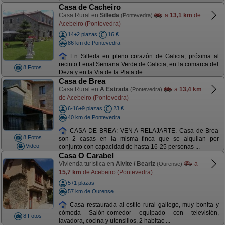
Casa de Cacheiro
Casa Rural en
Silleda
a
13,1 km
de
(Pontevedra)
Acebeiro (Pontevedra)
14+2 plazas
16 €
86 km de Pontevedra
En Silleda en pleno corazón de Galicia, próxima al
recinto Ferial Semana Verde de Galicia, en la comarca del
8 Fotos
Deza y en la Via de la Plata de ...
Casa de Brea
Casa Rural en
A Estrada
a
13,4 km
(Pontevedra)
de Acebeiro (Pontevedra)
6-16+9 plazas
23 €
40 km de Pontevedra
CASA DE BREA: VEN A RELAJARTE. Casa de Brea
8 Fotos
son 2 casas en la misma finca que se alquilan por
Video
conjunto con capacidad de hasta 16-25 personas ...
Casa O Carabel
Vivienda turística en
Alvite / Beariz
a
(Ourense)
15,7 km
de Acebeiro (Pontevedra)
5+1 plazas
57 km de Ourense
Casa restaurada al estilo rural gallego, muy bonita y
cómoda Salón-comedor equipado con televisión,
8 Fotos
lavadora, cocina y utensilios, 2 habitac ...