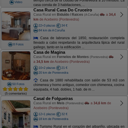
tiempo cerca de la ciudad de Pontevedra a 10 minutos. La
Video
casa consta de 3 habitaciones, ...
Casa Rural Casa Do Cruceiro
Casa Rural en
Biduído / Raices
a
34,4
(A Coruña)
km
de Acebeiro (Pontevedra)
22+3 plazas
34 €
84 km de A Coruña
Casa de labranza del 1850, restauración completa
llevado a cabo respetando la arquitectura típica del rural
8 Fotos
gallego, tanto en la edificación ...
Casa de Magina
Casa Rural en
Fornelos de Montes
(Pontevedra)
a
34,5 km
de Acebeiro (Pontevedra)
10+2 plazas
21 €
20 km de Pontevedra
Casa de 1880 rehabilitada con salón de 53 m3 con
50 Fotos
chimenea y horno antiguo, comedor con chimenea, cocina
equipada, 4 hab. dobles, 1 hab. de m ...
(5 comentarios)
Casal de Folgueiras
Casa Rural en
Meis
a
34,6 km
de
(Pontevedra)
Acebeiro (Pontevedra)
12+1 plazas
32 €
18 km de Pontevedra
Turismo Rural en el corazón del albariño, ubicada en