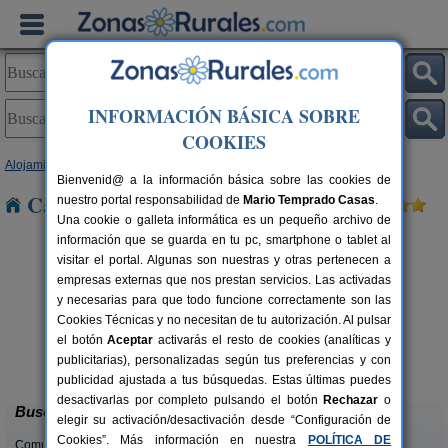
INFORMACIÓN BÁSICA SOBRE
COOKIES
Alojamientos
>
Galicia
>
Pontevedra
> Acebeiro
Bienvenid@ a la información básica sobre las cookies de
Casas Rurales cerca de Acebeiro
nuestro portal responsabilidad de
Mario Temprado Casas
.
Una cookie o galleta informática es un pequeño archivo de
información que se guarda en tu pc, smartphone o tablet al
visitar el portal. Algunas son nuestras y otras pertenecen a
empresas externas que nos prestan servicios. Las activadas
y necesarias para que todo funcione correctamente son las
Cookies Técnicas y no necesitan de tu autorización. Al pulsar
el botón
Aceptar
activarás el resto de cookies (analíticas y
O Lar de Sara
rs.
2-8+2 pers.
publicitarias), personalizadas según tus preferencias y con
 €
35 €
Ponte Caldelas (Pontevedra)
desde
publicidad ajustada a tus búsquedas. Estas últimas puedes
desactivarlas por completo pulsando el botón
Rechazar
o
Buscar
elegir su activación/desactivación desde “Configuración de
Cookies”. Más información en nuestra
POLÍTICA DE
Comunidades: