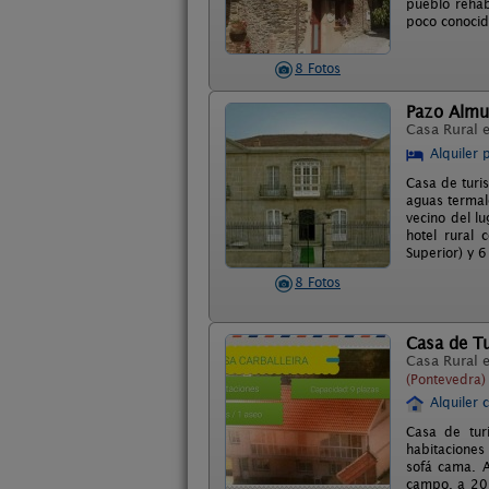
pueblo rehab
poco conocid
8 Fotos
Pazo Almu
Casa Rural 
Alquiler 
Casa de turis
aguas termale
vecino del l
hotel rural 
Superior) y 
8 Fotos
Casa de Tu
Casa Rural 
(Pontevedra)
Alquiler 
Casa de tur
habitaciones
sofá cama. A
campo, a 20 