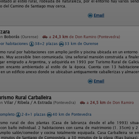
ilitado al estilo rural, rodeada de naturaleza, por el entorno hay varios s
o del Camino de Santiago muy cerca.
Email
zara
en
Boborás
(Ourense)
a
24,3 km
de Don Ramiro (Pontevedra)
por habitaciones
38+2 plazas
33 km de Ourense
mo rural por habitaciones con amplio jardín y piscina ubicada en un entorno 
s. Muy accesible bien comunicada. Una señorial mansión construida a finales 
ugar emigrado a Argentina, y adquirida en 1993 por Turismo Rural de Galicia
con encanto ambientado al estilo de la época. Cuenta con 13 habitacione
6 en un edificio anexo donde se ubicaban antiguamente caballerizas y almacen
Email
rismo Rural Carballeira
en
Vilar / Ribela / A Estrada
(Pontevedra)
a
24,5 km
de Don Ramiro
completo
2-8+1 plazas
40 km de Pontevedra
ismo rural de dos plantas (Casa de labranza desde el año 1993) situad
 con baño individual. 2 habitaciones con cama de matrimonio (1. 35cm) y 2
mplio salón/comedor y cocina totalmente equipada. Casa Carballeira se en
minutos de Santiago de Compostela, a 30 minutos de la playa (Rias baixas),