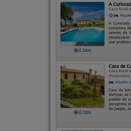
A Curisca
Casa Rural 
Alquil
A Curiscada
estructura d
camino de S
desplazarse 
que produce 
8 Fotos
Casa de C
Casa Rural 
(Pontevedra)
Alquiler 
Casa de labr
disfrutar de 
pueblo de L
peregrinos d
de juegos, pi
8 Fotos