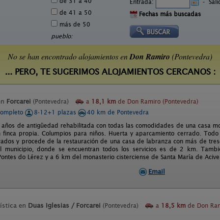
de 31 a 40
Entrada:
-
Sal
de 41 a 50
Fechas más buscadas
más de 50
pueblo:
No se han encontrado alojamientos en
Don Ramiro
(Pontevedra)
... PERO, TE SUGERIMOS ALOJAMIENTOS CERCANOS :
en
Forcarei
(Pontevedra)
a
18,1 km
de Don Ramiro (Pontevedra)
completo
8-12+1 plazas
40 km de Pontevedra
años de antigüedad rehabilitada con todas las comodidades de una casa mo
 finca propia. Columpios para niños. Huerta y aparcamiento cerrado. Todo 
ados y procede de la restauración de una casa de labranza con más de tresc
del municipio, donde se encuentran todos los servicios es de 2 km. Tam
ontes do Lérez y a 6 km del monasterio cisterciense de Santa María de Acive
Email
ística en
Duas Iglesias / Forcarei
(Pontevedra)
a
18,5 km
de Don Ram