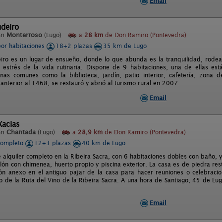
Email
deiro
en
Monterroso
(Lugo)
a
28 km
de Don Ramiro (Pontevedra)
por habitaciones
18+2 plazas
35 km de Lugo
iro es un lugar de ensueño, donde lo que abunda es la tranquilidad, rodea
l estrés de la vida rutinaria. Dispone de 9 habitaciones, una de ellas e
nas comunes como la biblioteca, jardín, patio interior, cafetería, zona
anterior al 1468, se restauró y abrió al turismo rural en 2007.
Email
Xacias
en
Chantada
(Lugo)
a
28,9 km
de Don Ramiro (Pontevedra)
completo
12+3 plazas
40 km de Lugo
e alquiler completo en la Ribeira Sacra, con 6 habitaciones dobles con baño
lón con chimenea, huerto propio y piscina exterior. La casa es de piedra re
ón anexo en el antiguo pajar de la casa para hacer reuniones o celebracio
ro de la Ruta del Vino de la Ribeira Sacra. A una hora de Santiago, 45 de L
Email