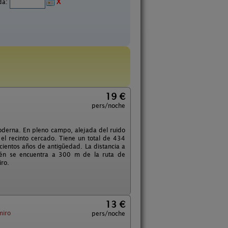
ida:
X
19 €
pers/noche
derna. En pleno campo, alejada del ruido
el recinto cercado. Tiene un total de 434
ientos años de antigüedad. La distancia a
bién se encuentra a 300 m de la ruta de
iro.
13 €
iro
pers/noche