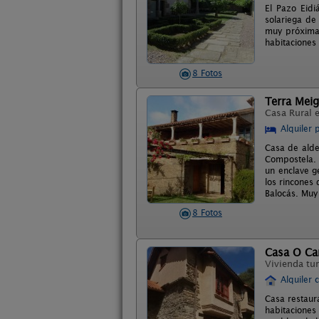
El Pazo Eidi
solariega de
muy próxima 
habitaciones 
8 Fotos
Terra Meig
Casa Rural 
Alquiler 
Casa de alde
Compostela. 
un enclave g
los rincones
Balocás. Muy 
8 Fotos
Casa O Ca
Vivienda tur
Alquiler 
Casa restaura
habitaciones