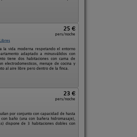
25 €
pers/noche
Libres
 a la vida moderna respetando el entorno
apartamento adaptado a minusválidos con
ento tiene dos habitaciones con cama de
on electrodomesticos, menaje de cocina y
al aire libre pero dentro de la finca.
23 €
pers/noche
ilan por conjunto con capacidad de hasta
 con baño (una con bañera hidromasaje),
as) dispone de 3 habitaciones dobles con