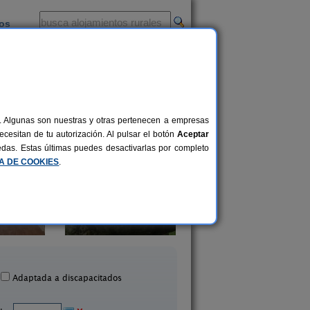
ios
-
al. Algunas son nuestras y otras pertenecen a empresas
cesitan de tu autorización. Al pulsar el botón
Aceptar
uedas. Estas últimas puedes desactivarlas por completo
CA DE COOKIES
.
Casa Mariñeira Lourdes
Apartamentos Aqual
20+6 pers.
26 €
Cambados (Pontevedra)
Sanxenxo (Ponteved
desde
Adaptada a discapacitados