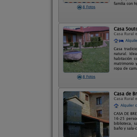
familia con hi
8 Fotos
Casa Sout
Casa Rural 
Alquil
Casa tradici
natural. Id
habitación 
matrimonio y
ropa de cama
8 Fotos
Casa de B
Casa Rural 
Alquiler 
CASA DE BREA
16-25 perso
biblioteca, 
baño y sala-c