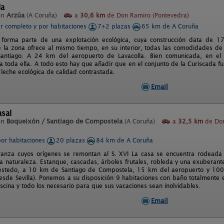
da
en
Arzúa
(A Coruña)
a
30,6 km
de Don Ramiro (Pontevedra)
er completo y por habitaciones
7+2 plazas
65 km de A Coruña
 forma parte de una explotación ecológica, cuya construcción data de 1
e la zona ofrece al mismo tiempo, en su interior, todas las comodidades d
antiago. A 24 km del aeropuerto de Lavacolla. Bien comunicada, en el c
a toda ella. A todo esto hay que añadir que en el conjunto de la Curiscada f
leche ecológica de calidad contrastada.
Email
asal
en
Boqueixón / Santiago de Compostela
(A Coruña)
a
32,5 km
de Don
por habitaciones
20 plazas
84 km de A Coruña
anza cuyos orígenes se remontan al S. XVI La casa se encuentra rodeada 
la naturaleza. Estanque, cascadas, árboles frutales, robleda y una exuberant
estedo, a 10 km de Santiago de Compostela, 15 km del aeropuerto y 100 
esde Sevilla). Ponemos a su disposición 9 habitaciones con baño totalmente 
scina y todo los necesario para que sus vacaciones sean inolvidables.
Email