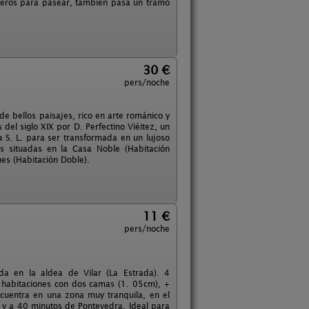
enderos para pasear, también pasa un tramo
30 €
pers/noche
de bellos paisajes, rico en arte románico y
del siglo XIX por D. Perfectino Viéitez, un
 S. L. para ser transformada en un lujoso
s situadas en la Casa Noble (Habitación
es (Habitación Doble).
11 €
pers/noche
a en la aldea de Vilar (La Estrada). 4
 habitaciones con dos camas (1. 05cm), +
cuentra en una zona muy tranquila, en el
 y a 40 minutos de Pontevedra. Ideal para