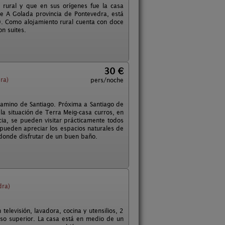
o rural y que en sus orígenes fue la casa
de A Golada provincia de Pontevedra, está
. Como alojamiento rural cuenta con doce
on suites.
30 €
ra)
pers/noche
 Camino de Santiago. Próxima a Santiago de
la situación de Terra Meig-casa curros, en
ia, se pueden visitar prácticamente todos
 pueden apreciar los espacios naturales de
, donde disfrutar de un buen baño.
dra)
elevisión, lavadora, cocina y utensilios, 2
so superior. La casa está en medio de un