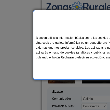
Busca por alojamiento
Alojamientos
>
Galicia
>
Pontevedra
> Don R
Casas Rurales cerca
Bienvenid@ a la información básica sobre las cookies 
Una cookie o galleta informática es un pequeño archiv
externas que nos prestan servicios. Las activadas y n
activarás el resto de cookies (analíticas y publicita
pulsando el botón
Rechazar
o elegir su activación/de
agina
Finca Mangüeiro
10+2 pers.
2-
21 €
 (Pontevedra)
Vilaboa (Pontevedra)
desde
desd
Buscar
Comunidades:
Provincias/Islas: