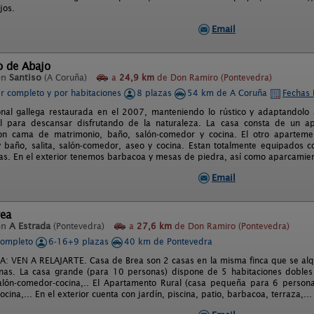
jos.
Email
o de Abajo
en
Santiso
(A Coruña)
a
24,9 km
de Don Ramiro (Pontevedra)
er completo y por habitaciones
8 plazas
54 km de A Coruña
Fechas 
onal gallega restaurada en el 2007, manteniendo lo rústico y adaptandolo
eal para descansar disfrutando de la naturaleza. La casa consta de un 
con cama de matrimonio, baño, salón-comedor y cocina. El otro apartem
 baño, salita, salón-comedor, aseo y cocina. Estan totalmente equipados c
s. En el exterior tenemos barbacoa y mesas de piedra, así como aparcamiento 
Email
rea
en
A Estrada
(Pontevedra)
a
27,6 km
de Don Ramiro (Pontevedra)
completo
6-16+9 plazas
40 km de Pontevedra
: VEN A RELAJARTE. Casa de Brea son 2 casas en la misma finca que se alqu
nas. La casa grande (para 10 personas) dispone de 5 habitaciones dobles
salón-comedor-cocina,.. El Apartamento Rural (casa pequeña para 6 person
ocina,... En el exterior cuenta con jardín, piscina, patio, barbacoa, terraza,...