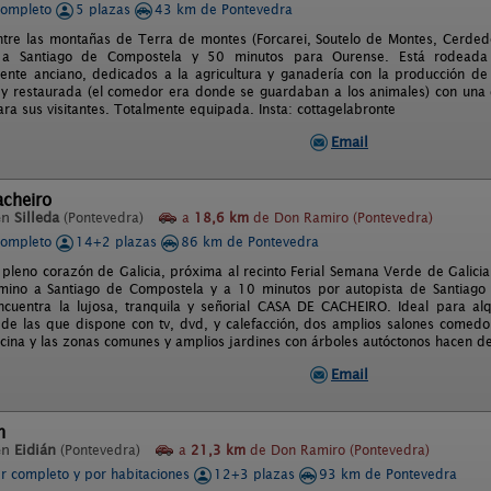
completo
5 plazas
43 km de Pontevedra
ntre las montañas de Terra de montes (Forcarei, Soutelo de Montes, Cerdedo
a Santiago de Compostela y 50 minutos para Ourense. Está rodeada 
ente anciano, dedicados a la agricultura y ganadería con la producción de
 y restaurada (el comedor era donde se guardaban a los animales) con una de
ra sus visitantes. Totalmente equipada. Insta: cottagelabronte
Email
acheiro
en
Silleda
(Pontevedra)
a
18,6 km
de Don Ramiro (Pontevedra)
completo
14+2 plazas
86 km de Pontevedra
n pleno corazón de Galicia, próxima al recinto Ferial Semana Verde de Galicia
amino a Santiago de Compostela y a 10 minutos por autopista de Santiago
ncuentra la lujosa, tranquila y señorial CASA DE CACHEIRO. Ideal para alq
 de las que dispone con tv, dvd, y calefacción, dos amplios salones comedor
cocina y las zonas comunes y amplios jardines con árboles autóctonos hacen de
Email
n
en
Eidián
(Pontevedra)
a
21,3 km
de Don Ramiro (Pontevedra)
er completo y por habitaciones
12+3 plazas
93 km de Pontevedra