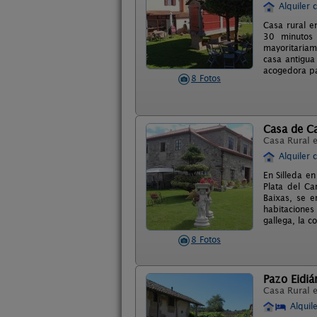
Alquiler 
Casa rural e
30 minutos 
mayoritariam
casa antigua
acogedora pa
8 Fotos
Casa de C
Casa Rural 
Alquiler 
En Silleda e
Plata del C
Baixas, se e
habitaciones
gallega, la 
8 Fotos
Pazo Eidiá
Casa Rural 
Alquil