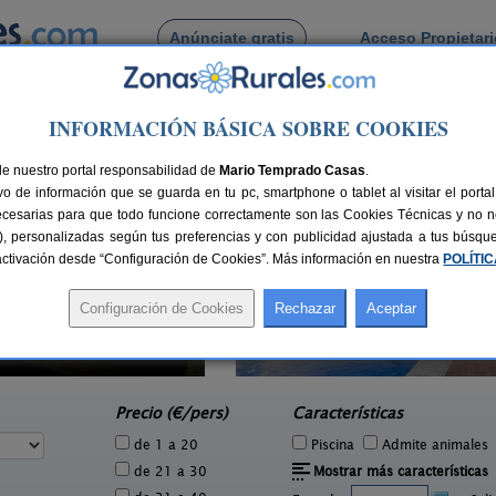
Anúnciate gratis
Acceso Propietar
Busca por pueblo
INFORMACIÓN BÁSICA SOBRE COOKIES
amiro
 de Don Ramiro
de nuestro portal responsabilidad de
Mario Temprado Casas
.
o de información que se guarda en tu pc, smartphone o tablet al visitar el port
ecesarias para que todo funcione correctamente son las Cookies Técnicas y no ne
rias), personalizadas según tus preferencias y con publicidad ajustada a tus búsq
sactivación desde “Configuración de Cookies”. Más información en nuestra
POLÍTI
Casa Rural A Avoa María
8 pers.
10+4 pers.
20 €
40 €
Campo Lameiro (Pontevedra)
e
desde
Precio (€/pers)
Características
de 1 a 20
Piscina
Admite animales
de 21 a 30
Mostrar más características