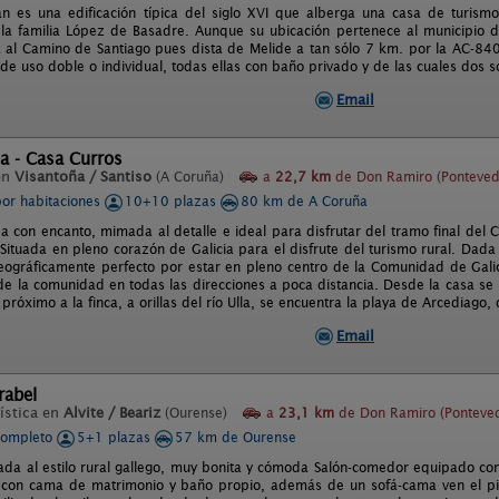
án es una edificación típica del siglo XVI que alberga una casa de turism
 la familia López de Basadre. Aunque su ubicación pertenece al municipio 
al Camino de Santiago pues dista de Melide a tan sólo 7 km. por la AC-840
de uso doble o individual, todas ellas con baño privado y de las cuales dos s
Email
a - Casa Curros
en
Visantoña / Santiso
(A Coruña)
a
22,7 km
de Don Ramiro (Ponteved
por habitaciones
10+10 plazas
80 km de A Coruña
a con encanto, mimada al detalle e ideal para disfrutar del tramo final del
Situada en pleno corazón de Galicia para el disfrute del turismo rural. Dada 
eográficamente perfecto por estar en pleno centro de la Comunidad de Galic
 de la comunidad en todas las direcciones a poca distancia. Desde la casa se
próximo a la finca, a orillas del río Ulla, se encuentra la playa de Arcediago
Email
rabel
ística en
Alvite / Beariz
(Ourense)
a
23,1 km
de Don Ramiro (Ponteve
completo
5+1 plazas
57 km de Ourense
da al estilo rural gallego, muy bonita y cómoda Salón-comedor equipado con t
 con cama de matrimonio y baño propio, además de un sofá-cama ven el pi