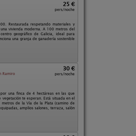
25 €
pers/noche
700. Restaurada respetando materiales y
e una vivienda moderna. A 100 metros del
entro geográfico de Galicia, ideal para
unciona una granja de ganadería sostenible
30 €
 Ramiro
pers/noche
por una finca de 4 hectáreas en las que
e vegetación te esperan. Está situada en el
metros de la Vía de la Plata (camino de
equipadas, amplios salones, terraza, salón