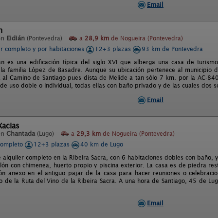
Email
n
en
Eidián
(Pontevedra)
a
28,9 km
de Nogueira (Pontevedra)
er completo y por habitaciones
12+3 plazas
93 km de Pontevedra
án es una edificación típica del siglo XVI que alberga una casa de turism
 la familia López de Basadre. Aunque su ubicación pertenece al municipio 
al Camino de Santiago pues dista de Melide a tan sólo 7 km. por la AC-840
de uso doble o individual, todas ellas con baño privado y de las cuales dos s
Email
Xacias
en
Chantada
(Lugo)
a
29,3 km
de Nogueira (Pontevedra)
completo
12+3 plazas
40 km de Lugo
e alquiler completo en la Ribeira Sacra, con 6 habitaciones dobles con baño
lón con chimenea, huerto propio y piscina exterior. La casa es de piedra re
ón anexo en el antiguo pajar de la casa para hacer reuniones o celebracio
ro de la Ruta del Vino de la Ribeira Sacra. A una hora de Santiago, 45 de L
Email