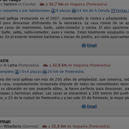
en
Santiso
(A Coruña)
a
32,7 km
de Nogueira (Pontevedra)
er completo y por habitaciones
8 plazas
54 km de A Coruña
Fechas 
onal gallega restaurada en el 2007, manteniendo lo rústico y adaptandolo
eal para descansar disfrutando de la naturaleza. La casa consta de un 
con cama de matrimonio, baño, salón-comedor y cocina. El otro apartem
 baño, salita, salón-comedor, aseo y cocina. Estan totalmente equipados c
s. En el exterior tenemos barbacoa y mesas de piedra, así como aparcamiento 
Email
stre
en
A Lama
(Pontevedra)
a
32,8 km
de Nogueira (Pontevedra)
completo
10+4 plazas
20 km de Pontevedra
ela del rural gallego con más de 200 años de antigüedad, que conserva, todo
La casa, exquisitamente restaurada dispone de todas las comodidades neces
 su ubicación en una pequeña aldea, la hacen perfecta para descansar, pa
osques y hermosas aldeas. Las casas se encuentran a 300 metros del pueb
as, a 20 de la ciudad de Pontevedra y a tan solo 30 de Portocelo, la mejor p
Email
Arman
en
Ribadavia
(Ourense)
a
32,9 km
de Nogueira (Pontevedra)