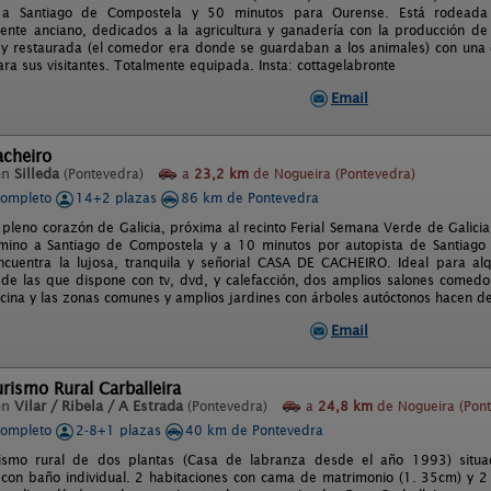
a Santiago de Compostela y 50 minutos para Ourense. Está rodeada 
ente anciano, dedicados a la agricultura y ganadería con la producción de
 y restaurada (el comedor era donde se guardaban a los animales) con una de
ra sus visitantes. Totalmente equipada. Insta: cottagelabronte
Email
acheiro
en
Silleda
(Pontevedra)
a
23,2 km
de Nogueira (Pontevedra)
completo
14+2 plazas
86 km de Pontevedra
n pleno corazón de Galicia, próxima al recinto Ferial Semana Verde de Galicia
amino a Santiago de Compostela y a 10 minutos por autopista de Santiago
ncuentra la lujosa, tranquila y señorial CASA DE CACHEIRO. Ideal para alq
 de las que dispone con tv, dvd, y calefacción, dos amplios salones comedor
cocina y las zonas comunes y amplios jardines con árboles autóctonos hacen de
Email
rismo Rural Carballeira
en
Vilar / Ribela / A Estrada
(Pontevedra)
a
24,8 km
de Nogueira (Pont
completo
2-8+1 plazas
40 km de Pontevedra
ismo rural de dos plantas (Casa de labranza desde el año 1993) situad
 con baño individual. 2 habitaciones con cama de matrimonio (1. 35cm) y 2