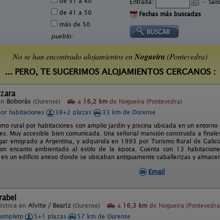
de 31 a 40
Entrada:
-
Sal
de 41 a 50
Fechas más buscadas
más de 50
pueblo:
No se han encontrado alojamientos en
Nogueira
(Pontevedra)
... PERO, TE SUGERIMOS ALOJAMIENTOS CERCANOS :
zara
en
Boborás
(Ourense)
a
16,2 km
de Nogueira (Pontevedra)
por habitaciones
38+2 plazas
33 km de Ourense
mo rural por habitaciones con amplio jardín y piscina ubicada en un entorno 
s. Muy accesible bien comunicada. Una señorial mansión construida a finales 
ugar emigrado a Argentina, y adquirida en 1993 por Turismo Rural de Galicia
con encanto ambientado al estilo de la época. Cuenta con 13 habitacione
6 en un edificio anexo donde se ubicaban antiguamente caballerizas y almacen
Email
rabel
ística en
Alvite / Beariz
(Ourense)
a
16,3 km
de Nogueira (Pontevedra
completo
5+1 plazas
57 km de Ourense