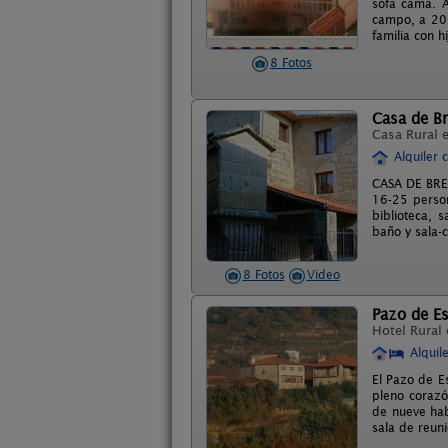
sofá cama. A
campo, a 20 
familia con hi
8 Fotos
Casa de B
Casa Rural 
Alquiler 
CASA DE BREA
16-25 perso
biblioteca, 
baño y sala-c
8 Fotos
Video
Pazo de E
Hotel Rural
Alquil
El Pazo de E
pleno corazón
de nueve hab
sala de reun