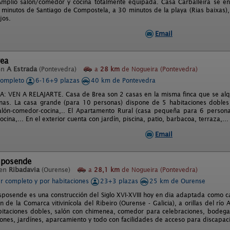
mplio salón/comedor y cocina totalmente equipada. Casa Carballeira se en
minutos de Santiago de Compostela, a 30 minutos de la playa (Rias baixas),
jos.
Email
rea
en
A Estrada
(Pontevedra)
a
28 km
de Nogueira (Pontevedra)
completo
6-16+9 plazas
40 km de Pontevedra
: VEN A RELAJARTE. Casa de Brea son 2 casas en la misma finca que se alqu
nas. La casa grande (para 10 personas) dispone de 5 habitaciones dobles
salón-comedor-cocina,.. El Apartamento Rural (casa pequeña para 6 person
ocina,... En el exterior cuenta con jardín, piscina, patio, barbacoa, terraza,...
Email
sposende
 en
Ribadavia
(Ourense)
a
28,1 km
de Nogueira (Pontevedra)
er completo y por habitaciones
23+3 plazas
25 km de Ourense
sposende es una construcción del Siglo XVI-XVIII hoy en dia adaptada como c
 de la Comarca vitivinícola del Ribeiro (Ourense - Galicia), a orillas del rí
itaciones dobles, salón con chimenea, comedor para celebraciones, bodega
iones, jardínes, aparcamiento y todo con facilidades de acceso para discapac