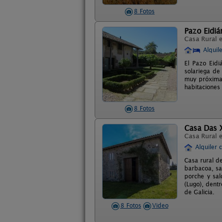
8 Fotos
Pazo Eidiá
Casa Rural 
Alquil
El Pazo Eidi
solariega de
muy próxima 
habitaciones 
8 Fotos
Casa Das 
Casa Rural 
Alquiler 
Casa rural d
barbacoa, sa
porche y sal
(Lugo), dent
de Galicia.
8 Fotos
Video