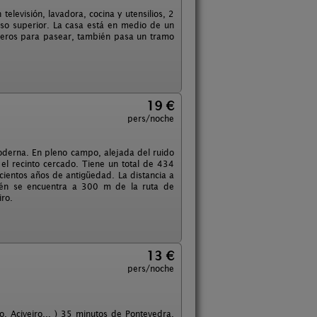
elevisión, lavadora, cocina y utensilios, 2
so superior. La casa está en medio de un
enderos para pasear, también pasa un tramo
19 €
pers/noche
derna. En pleno campo, alejada del ruido
el recinto cercado. Tiene un total de 434
ientos años de antigüedad. La distancia a
bién se encuentra a 300 m de la ruta de
iro.
13 €
pers/noche
, Aciveiro... ) 35 minutos de Pontevedra,