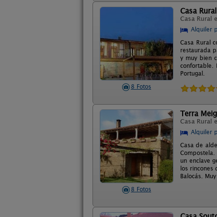
Casa Rural
Casa Rural 
Alquiler 
Casa Rural co
restaurada p
y muy bien c
confortable.
Portugal.
8 Fotos
Terra Meig
Casa Rural 
Alquiler 
Casa de alde
Compostela. 
un enclave g
los rincones
Balocás. Muy 
8 Fotos
Casa Sout