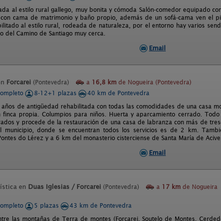
da al estilo rural gallego, muy bonita y cómoda Salón-comedor equipado con t
 con cama de matrimonio y baño propio, además de un sofá-cama ven el pi
ilitado al estilo rural, rodeada de naturaleza, por el entorno hay varios s
o del Camino de Santiago muy cerca.
Email
en
Forcarei
(Pontevedra)
a
16,8 km
de Nogueira (Pontevedra)
completo
8-12+1 plazas
40 km de Pontevedra
años de antigüedad rehabilitada con todas las comodidades de una casa mo
 finca propia. Columpios para niños. Huerta y aparcamiento cerrado. Todo 
ados y procede de la restauración de una casa de labranza con más de tresc
del municipio, donde se encuentran todos los servicios es de 2 km. Tam
ontes do Lérez y a 6 km del monasterio cisterciense de Santa María de Acive
Email
ística en
Duas Iglesias / Forcarei
(Pontevedra)
a
17 km
de Nogueira
completo
5 plazas
43 km de Pontevedra
ntre las montañas de Terra de montes (Forcarei, Soutelo de Montes, Cerdedo