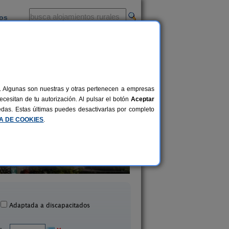
ios
-
al. Algunas son nuestras y otras pertenecen a empresas
cesitan de tu autorización. Al pulsar el botón
Aceptar
uedas. Estas últimas puedes desactivarlas por completo
CA DE COOKIES
.
asa de Labranza A Rega
Casa Mariñeira Lou
14+10 pers.
33 €
Poio (Pontevedra)
Cambados (Ponteved
desde
Adaptada a discapacitados