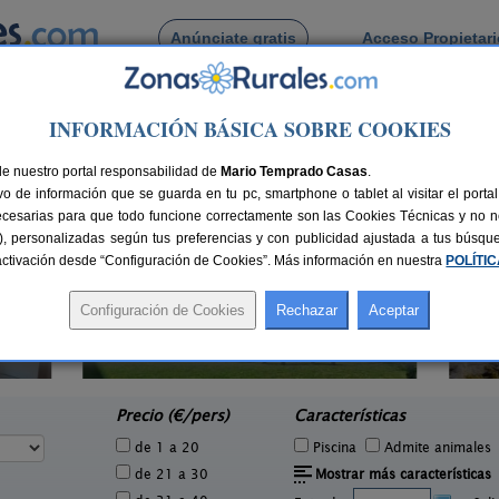
Anúnciate gratis
Acceso Propietar
Busca por pueblo
INFORMACIÓN BÁSICA SOBRE COOKIES
ira
de Nogueira
de nuestro portal responsabilidad de
Mario Temprado Casas
.
o de información que se guarda en tu pc, smartphone o tablet al visitar el port
ecesarias para que todo funcione correctamente son las Cookies Técnicas y no ne
rias), personalizadas según tus preferencias y con publicidad ajustada a tus búsq
sactivación desde “Configuración de Cookies”. Más información en nuestra
POLÍTI
Casa Da Barreira
C
3 pers.
10-20+6 pers.
18 €
20 €
Soutomaior (Pontevedra)
e
desde
Precio (€/pers)
Características
de 1 a 20
Piscina
Admite animales
de 21 a 30
Mostrar más características