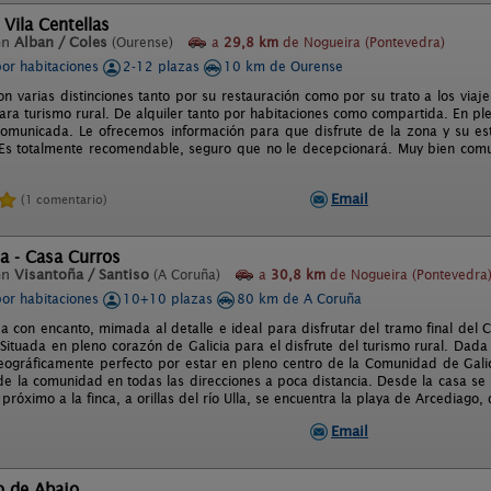
 Vila Centellas
en
Alban / Coles
(Ourense)
a
29,8 km
de Nogueira (Pontevedra)
por habitaciones
2-12 plazas
10 km de Ourense
n varias distinciones tanto por su restauración como por su trato a los viajer
ara turismo rural. De alquiler tanto por habitaciones como compartida. En ple
omunicada. Le ofrecemos información para que disfrute de la zona y su e
 Es totalmente recomendable, seguro que no le decepcionará. Muy bien comu
Email
(1 comentario)
a - Casa Curros
en
Visantoña / Santiso
(A Coruña)
a
30,8 km
de Nogueira (Pontevedra
por habitaciones
10+10 plazas
80 km de A Coruña
a con encanto, mimada al detalle e ideal para disfrutar del tramo final del
Situada en pleno corazón de Galicia para el disfrute del turismo rural. Dada 
eográficamente perfecto por estar en pleno centro de la Comunidad de Galic
 de la comunidad en todas las direcciones a poca distancia. Desde la casa se
próximo a la finca, a orillas del río Ulla, se encuentra la playa de Arcediago
Email
o de Abajo