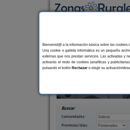
Busca por alojamiento
Alojamientos
>
Galicia
>
Pontevedra
> Nogue
Casas Rurales cerca 
Bienvenid@ a la información básica sobre las cookies 
Una cookie o galleta informática es un pequeño archiv
externas que nos prestan servicios. Las activadas y n
activarás el resto de cookies (analíticas y publicita
pulsando el botón
Rechazar
o elegir su activación/de
agina
Apartamento Loft
10+2 pers.
2-
21 €
 (Pontevedra)
Beluso (Pontevedra)
desde
desd
Buscar
Comunidades:
Provincias/Islas: