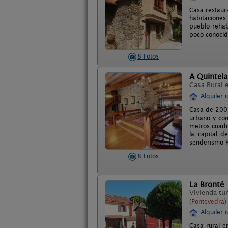
Casa restaura
habitaciones
pueblo rehab
poco conocid
8 Fotos
A Quintela
Casa Rural 
Alquiler 
Casa de 200 
urbano y con
metros cuadr
la capital 
senderismo P
8 Fotos
La Bronté
Vivienda tur
(Pontevedra)
Alquiler 
Casa rural e