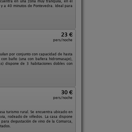
cuentra en una zona muy tranquila, en el
 y a 40 minutos de Pontevedra. Ideal para
23 €
pers/noche
ilan por conjunto con capacidad de hasta
 con baño (una con bañera hidromasaje),
as) dispone de 3 habitaciones dobles con
30 €
pers/noche
asa turismo rural. Se encuentra ubicado en
o Avia, rodeado de viñedos. La casa dispone
 para degustación de vino de la Comarca,
itados.