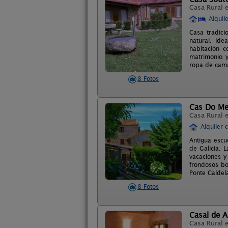
Casa Rural 
Alquil
Casa tradici
natural. Id
habitación 
matrimonio y
ropa de cama
8 Fotos
Cas Do Me
Casa Rural 
Alquiler 
Antigua escu
de Galicia. 
vacaciones y
frondosos b
Ponte Caldel
8 Fotos
Casal de 
Casa Rural 