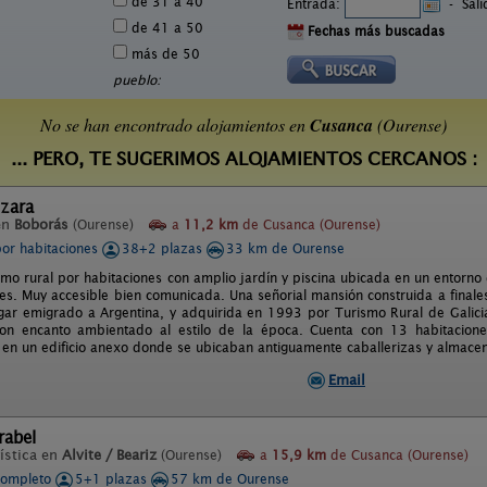
de 31 a 40
Entrada:
-
Sal
de 41 a 50
Fechas más buscadas
más de 50
pueblo:
No se han encontrado alojamientos en
Cusanca
(Ourense)
... PERO, TE SUGERIMOS ALOJAMIENTOS CERCANOS :
zara
en
Boborás
(Ourense)
a
11,2 km
de Cusanca (Ourense)
por habitaciones
38+2 plazas
33 km de Ourense
mo rural por habitaciones con amplio jardín y piscina ubicada en un entorno 
s. Muy accesible bien comunicada. Una señorial mansión construida a finales 
ugar emigrado a Argentina, y adquirida en 1993 por Turismo Rural de Galicia
con encanto ambientado al estilo de la época. Cuenta con 13 habitacione
6 en un edificio anexo donde se ubicaban antiguamente caballerizas y almacen
Email
rabel
ística en
Alvite / Beariz
(Ourense)
a
15,9 km
de Cusanca (Ourense)
completo
5+1 plazas
57 km de Ourense