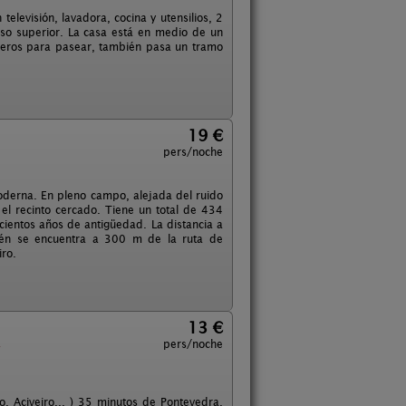
elevisión, lavadora, cocina y utensilios, 2
so superior. La casa está en medio de un
enderos para pasear, también pasa un tramo
19 €
pers/noche
derna. En pleno campo, alejada del ruido
el recinto cercado. Tiene un total de 434
ientos años de antigüedad. La distancia a
bién se encuentra a 300 m de la ruta de
iro.
13 €
a
pers/noche
, Aciveiro... ) 35 minutos de Pontevedra,