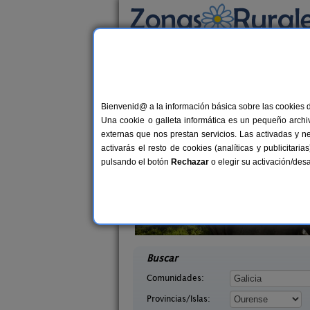
Busca por alojamiento
Alojamientos
>
Galicia
>
Ourense
> Cusanca
Casas Rurales cerca
Bienvenid@ a la información básica sobre las cookies 
Una cookie o galleta informática es un pequeño archiv
externas que nos prestan servicios. Las activadas y n
activarás el resto de cookies (analíticas y publicita
pulsando el botón
Rechazar
o elegir su activación/de
ediante
Casal de Arman
2-35 pers.
2-1
15 €
 (Ourense)
Ribadavia (Ourense)
desde
desd
Buscar
Comunidades:
Provincias/Islas: