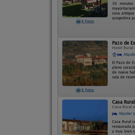
30 minutos 
mayoritariam
casa antigua
acogedora pa
8 Fotos
Pazo de E
Hotel Rural
Alquil
El Pazo de E
pleno corazón
de nueve hab
sala de reun
8 Fotos
Casa Rural
Casa Rural 
Alquiler 
Casa Rural co
restaurada p
y muy bien c