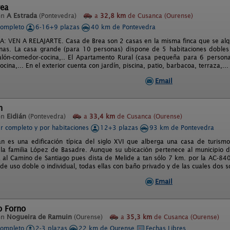
rea
en
A Estrada
(Pontevedra)
a
32,8 km
de Cusanca (Ourense)
completo
6-16+9 plazas
40 km de Pontevedra
: VEN A RELAJARTE. Casa de Brea son 2 casas en la misma finca que se alqu
nas. La casa grande (para 10 personas) dispone de 5 habitaciones dobles
salón-comedor-cocina,.. El Apartamento Rural (casa pequeña para 6 person
ocina,... En el exterior cuenta con jardín, piscina, patio, barbacoa, terraza,...
Email
n
en
Eidián
(Pontevedra)
a
33,4 km
de Cusanca (Ourense)
er completo y por habitaciones
12+3 plazas
93 km de Pontevedra
án es una edificación típica del siglo XVI que alberga una casa de turism
 la familia López de Basadre. Aunque su ubicación pertenece al municipio 
al Camino de Santiago pues dista de Melide a tan sólo 7 km. por la AC-840
de uso doble o individual, todas ellas con baño privado y de las cuales dos s
Email
o Forno
en
Nogueira de Ramuin
(Ourense)
a
35,3 km
de Cusanca (Ourense)
completo
2-3 plazas
22 km de Ourense
Fechas Libres