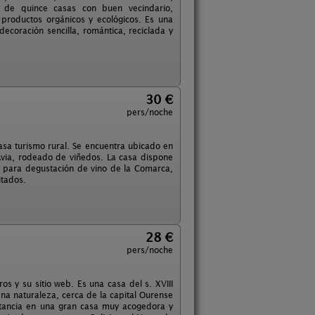
de quince casas con buen vecindario,
 productos orgánicos y ecológicos. Es una
coración sencilla, romántica, reciclada y
30 €
pers/noche
asa turismo rural. Se encuentra ubicado en
o Avia, rodeado de viñedos. La casa dispone
 para degustación de vino de la Comarca,
itados.
28 €
pers/noche
os y su sitio web. Es una casa del s. XVIII
na naturaleza, cerca de la capital Ourense
stancia en una gran casa muy acogedora y