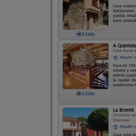
Casa restaura
habitaciones
pueblo rehab
poco conocid
8 Fotos
A Quintela
Casa Rural 
Alquiler 
Casa de 200 
urbano y con
metros cuadr
la capital 
senderismo P
8 Fotos
La Bronté
Vivienda tur
(Ourense)
Alquiler 
Casa rural e