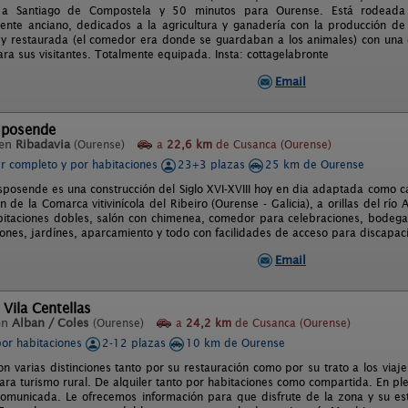
a Santiago de Compostela y 50 minutos para Ourense. Está rodeada 
ente anciano, dedicados a la agricultura y ganadería con la producción de
 y restaurada (el comedor era donde se guardaban a los animales) con una de
ra sus visitantes. Totalmente equipada. Insta: cottagelabronte
Email
sposende
 en
Ribadavia
(Ourense)
a
22,6 km
de Cusanca (Ourense)
er completo y por habitaciones
23+3 plazas
25 km de Ourense
sposende es una construcción del Siglo XVI-XVIII hoy en dia adaptada como c
 de la Comarca vitivinícola del Ribeiro (Ourense - Galicia), a orillas del rí
itaciones dobles, salón con chimenea, comedor para celebraciones, bodega
iones, jardínes, aparcamiento y todo con facilidades de acceso para discapac
Email
 Vila Centellas
en
Alban / Coles
(Ourense)
a
24,2 km
de Cusanca (Ourense)
por habitaciones
2-12 plazas
10 km de Ourense
n varias distinciones tanto por su restauración como por su trato a los viajer
ara turismo rural. De alquiler tanto por habitaciones como compartida. En ple
omunicada. Le ofrecemos información para que disfrute de la zona y su e