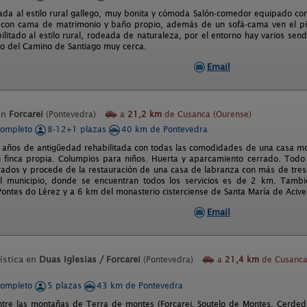
da al estilo rural gallego, muy bonita y cómoda Salón-comedor equipado con t
 con cama de matrimonio y baño propio, además de un sofá-cama ven el pi
ilitado al estilo rural, rodeada de naturaleza, por el entorno hay varios s
o del Camino de Santiago muy cerca.
Email
en
Forcarei
(Pontevedra)
a
21,2 km
de Cusanca (Ourense)
completo
8-12+1 plazas
40 km de Pontevedra
años de antigüedad rehabilitada con todas las comodidades de una casa mo
 finca propia. Columpios para niños. Huerta y aparcamiento cerrado. Todo 
ados y procede de la restauración de una casa de labranza con más de tresc
del municipio, donde se encuentran todos los servicios es de 2 km. Tam
ontes do Lérez y a 6 km del monasterio cisterciense de Santa María de Acive
Email
ística en
Duas Iglesias / Forcarei
(Pontevedra)
a
21,4 km
de Cusanc
completo
5 plazas
43 km de Pontevedra
ntre las montañas de Terra de montes (Forcarei, Soutelo de Montes, Cerdedo