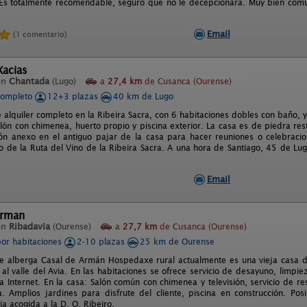
 Es totalmente recomendable, seguro que no le decepcionará. Muy bien comu
Email
(1 comentario)
Xacias
en
Chantada
(Lugo)
a
27,4 km
de Cusanca (Ourense)
completo
12+3 plazas
40 km de Lugo
e alquiler completo en la Ribeira Sacra, con 6 habitaciones dobles con baño
lón con chimenea, huerto propio y piscina exterior. La casa es de piedra re
ón anexo en el antiguo pajar de la casa para hacer reuniones o celebracio
ro de la Ruta del Vino de la Ribeira Sacra. A una hora de Santiago, 45 de L
Email
Arman
en
Ribadavia
(Ourense)
a
27,7 km
de Cusanca (Ourense)
por habitaciones
2-10 plazas
25 km de Ourense
que alberga Casal de Armán Hospedaxe rural actualmente es una vieja casa del 
l valle del Avia. En las habitaciones se ofrece servicio de desayuno, limpie
a Internet. En la casa: Salón común con chimenea y televisión, servicio de r
ga. Amplios jardines para disfrute del cliente, piscina en construcción. Pos
a acogida a la D. O. Ribeiro.