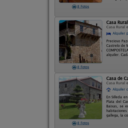
8 Fotos
Casa Rural
Casa Rural 
Alquiler 
Precioso Paz
Castrelo de 
COMPOSTELA, 
alquiler. Ca
8 Fotos
Casa de C
Casa Rural 
Alquiler 
En Silleda e
Plata del C
Baixas, se e
habitaciones
gallega, la 
8 Fotos