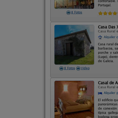
confortable.
Portugal.
8 Fotos
Casa Das 
Casa Rural 
Alquiler 
Casa rural d
barbacoa, sa
porche y sal
(Lugo), dent
de Galicia.
8 Fotos
Video
Casal de 
Casa Rural 
Alquiler 
El edificio 
panorámicas a
de conexión 
típica galle
bodega propi