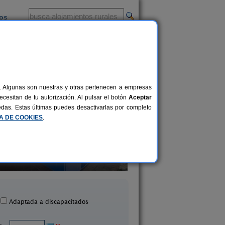
ios
-
al. Algunas son nuestras y otras pertenecen a empresas
cesitan de tu autorización. Al pulsar el botón
Aceptar
uedas. Estas últimas puedes desactivarlas por completo
CA DE COOKIES
.
A Rectoral de Ansemil
Rectoral de Cand
14+3 pers.
25 €
Celanova (Ourense)
Rairiz de Veiga (Oure
desde
Adaptada a discapacitados