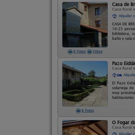
Casa de B
Casa Rural 
Alquiler 
CASA DE BREA
16-25 perso
biblioteca, 
baño y sala-c
8 Fotos
Video
Pazo Eidiá
Casa Rural 
Alquil
El Pazo Eidi
solariega de
muy próxima 
habitaciones 
8 Fotos
O Fogar d
Casa Rural 
Alquiler 