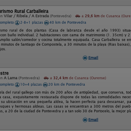
rismo Rural Carballeira
en
Vilar / Ribela / A Estrada
(Pontevedra)
a
29,6 km
de Cusanca (Oure
completo
2-8+1 plazas
40 km de Pontevedra
ismo rural de dos plantas (Casa de labranza desde el año 1993) situad
 con baño individual. 2 habitaciones con cama de matrimonio (1. 35cm) y 2
mplio salón/comedor y cocina totalmente equipada. Casa Carballeira se en
minutos de Santiago de Compostela, a 30 minutos de la playa (Rias baixas),
jos.
Email
stre
en
A Lama
(Pontevedra)
a
32,4 km
de Cusanca (Ourense)
completo
10+4 plazas
20 km de Pontevedra
ela del rural gallego con más de 200 años de antigüedad, que conserva, todo
La casa, exquisitamente restaurada dispone de todas las comodidades neces
 su ubicación en una pequeña aldea, la hacen perfecta para descansar, pa
osques y hermosas aldeas. Las casas se encuentran a 300 metros del pueb
as, a 20 de la ciudad de Pontevedra y a tan solo 30 de Portocelo, la mejor p
Email