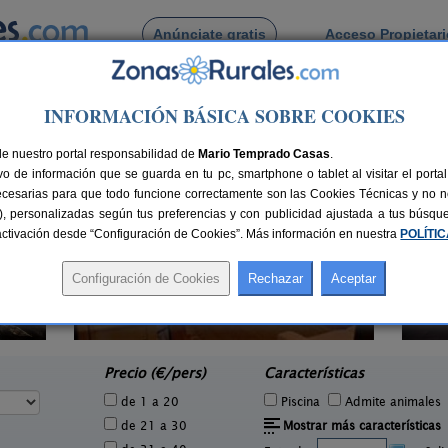
Anúnciate gratis
Acceso Propietar
Busca por pueblo
INFORMACIÓN BÁSICA SOBRE COOKIES
 de Cusanca
de nuestro portal responsabilidad de
Mario Temprado Casas
.
o de información que se guarda en tu pc, smartphone o tablet al visitar el port
ecesarias para que todo funcione correctamente son las Cookies Técnicas y no ne
rias), personalizadas según tus preferencias y con publicidad ajustada a tus búsq
sactivación desde “Configuración de Cookies”. Más información en nuestra
POLÍTI
Apartamentos Vía Nova
0 pers.
4+1 pers.
35 €
25 €
Lobios (Ourense)
e
desde
Precio (€/pers)
Características
de 1 a 20
Piscina
Admite animales
de 21 a 30
Mostrar más características