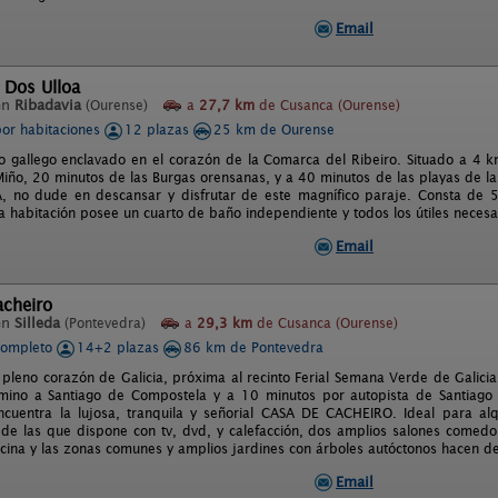
Email
 Dos Ulloa
en
Ribadavia
(Ourense)
a
27,7 km
de Cusanca (Ourense)
por habitaciones
12 plazas
25 km de Ourense
o gallego enclavado en el corazón de la Comarca del Ribeiro. Situado a 4 
Miño, 20 minutos de las Burgas orensanas, y a 40 minutos de las playas de l
no dude en descansar y disfrutar de este magnífico paraje. Consta de 5 
da habitación posee un cuarto de baño independiente y todos los útiles nece
Email
acheiro
en
Silleda
(Pontevedra)
a
29,3 km
de Cusanca (Ourense)
completo
14+2 plazas
86 km de Pontevedra
n pleno corazón de Galicia, próxima al recinto Ferial Semana Verde de Galicia
amino a Santiago de Compostela y a 10 minutos por autopista de Santiago
ncuentra la lujosa, tranquila y señorial CASA DE CACHEIRO. Ideal para alq
 de las que dispone con tv, dvd, y calefacción, dos amplios salones comedor
cocina y las zonas comunes y amplios jardines con árboles autóctonos hacen de
Email