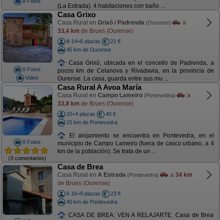
8 Fotos
(La Estrada). 4 habitaciones con baño ...
Casa Grixo
Casa Rural en
Grixó / Padrenda
a
(Ourense)
33,4 km
de Brues (Ourense)
8-14+6 plazas
21 €
45 km de Ourense
Casa Grixó, ubicada en el concello de Padrenda, a
8 Fotos
pocos km de Celanova y Rivadavia, en la provincia de
Video
Ourense. La casa, guarda entre sus mu ...
Casa Rural A Avoa María
Casa Rural en
Campo Lameiro
a
(Pontevedra)
33,8 km
de Brues (Ourense)
10+4 plazas
40 €
15 km de Pontevedra
El alojamiento se encuentra en Pontevedra, en el
8 Fotos
municipio de Campo Lameiro (fuera de casco urbano, a 4
km de la población). Se trata de un ...
(3 comentarios)
Casa de Brea
Casa Rural en
A Estrada
a
34 km
(Pontevedra)
de Brues (Ourense)
6-16+9 plazas
23 €
40 km de Pontevedra
CASA DE BREA: VEN A RELAJARTE. Casa de Brea