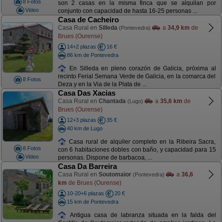
8 Fotos
son 2 casas en la misma finca que se alquilan por
Video
conjunto con capacidad de hasta 16-25 personas ...
Casa de Cacheiro
Casa Rural en
Silleda
a
34,9 km
de
(Pontevedra)
Brues (Ourense)
14+2 plazas
16 €
86 km de Pontevedra
En Silleda en pleno corazón de Galicia, próxima al
recinto Ferial Semana Verde de Galicia, en la comarca del
8 Fotos
Deza y en la Via de la Plata de ...
Casa Das Xacias
Casa Rural en
Chantada
a
35,6 km
de
(Lugo)
Brues (Ourense)
12+3 plazas
35 €
40 km de Lugo
Casa rural de alquiler completo en la Ribeira Sacra,
8 Fotos
con 6 habitaciones dobles con baño, y capacidad para 15
Video
personas. Dispone de barbacoa, ...
Casa Da Barreira
Casa Rural en
Soutomaior
a
36,6
(Pontevedra)
km
de Brues (Ourense)
10-20+6 plazas
20 €
15 km de Pontevedra
Antigua casa de labranza situada en la falda del