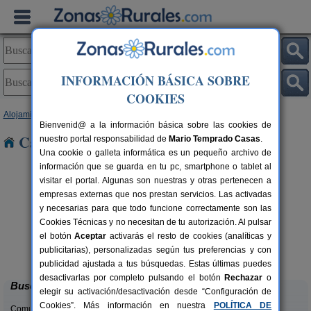
INFORMACIÓN BÁSICA SOBRE
COOKIES
Alojamientos
>
Galicia
>
Ourense
> Brues
Bienvenid@ a la información básica sobre las cookies de
Casas Rurales cerca de Brues
nuestro portal responsabilidad de
Mario Temprado Casas
.
Una cookie o galleta informática es un pequeño archivo de
información que se guarda en tu pc, smartphone o tablet al
visitar el portal. Algunas son nuestras y otras pertenecen a
empresas externas que nos prestan servicios. Las activadas
y necesarias para que todo funcione correctamente son las
Cookies Técnicas y no necesitan de tu autorización. Al pulsar
el botón
Aceptar
activarás el resto de cookies (analíticas y
A Rectoral de Ansemil
rs.
14+3 pers.
publicitarias), personalizadas según tus preferencias y con
 €
25 €
Celanova (Ourense)
desde
publicidad ajustada a tus búsquedas. Estas últimas puedes
desactivarlas por completo pulsando el botón
Rechazar
o
Buscar
elegir su activación/desactivación desde “Configuración de
Cookies”. Más información en nuestra
POLÍTICA DE
Comunidades: