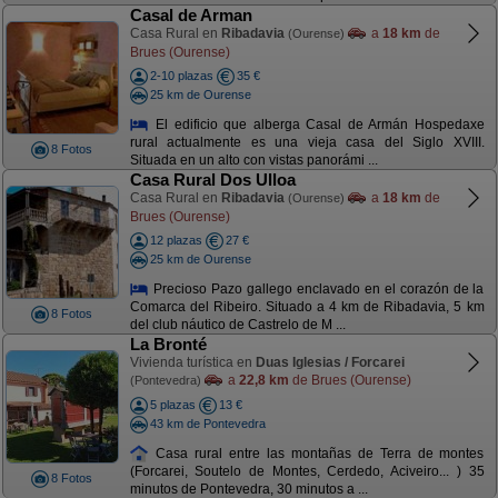
Casal de Arman
Casa Rural en
Ribadavia
a
18 km
de
(Ourense)
Brues (Ourense)
2-10 plazas
35 €
25 km de Ourense
El edificio que alberga Casal de Armán Hospedaxe
rural actualmente es una vieja casa del Siglo XVIII.
8 Fotos
Situada en un alto con vistas panorámi ...
Casa Rural Dos Ulloa
Casa Rural en
Ribadavia
a
18 km
de
(Ourense)
Brues (Ourense)
12 plazas
27 €
25 km de Ourense
Precioso Pazo gallego enclavado en el corazón de la
Comarca del Ribeiro. Situado a 4 km de Ribadavia, 5 km
8 Fotos
del club náutico de Castrelo de M ...
La Bronté
Vivienda turística en
Duas Iglesias / Forcarei
a
22,8 km
de Brues (Ourense)
(Pontevedra)
5 plazas
13 €
43 km de Pontevedra
Casa rural entre las montañas de Terra de montes
(Forcarei, Soutelo de Montes, Cerdedo, Aciveiro... ) 35
8 Fotos
minutos de Pontevedra, 30 minutos a ...