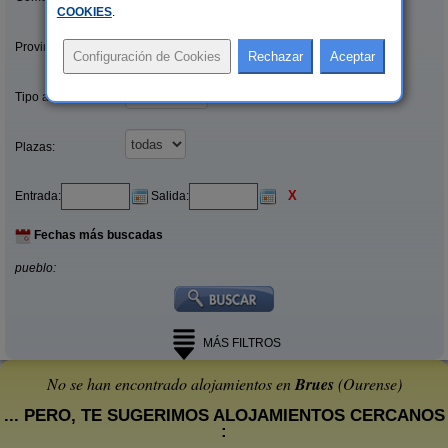
COOKIES
.
Provincias/Islas:
Tipo alquiler:
Plazas:
X
Entrada:
Salida:
Fechas más buscadas
pueblo:
MÁS FILTROS
No se han encontrado alojamientos en
Brues
(Ourense)
... PERO, TE SUGERIMOS ALOJAMIENTOS CERCANOS
: