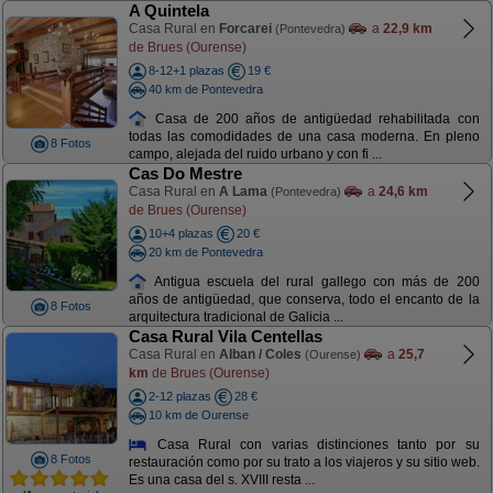
A Quintela
Casa Rural en
Forcarei
a
22,9 km
(Pontevedra)
de Brues (Ourense)
8-12+1 plazas
19 €
40 km de Pontevedra
Casa de 200 años de antigüedad rehabilitada con
todas las comodidades de una casa moderna. En pleno
8 Fotos
campo, alejada del ruido urbano y con fi ...
Cas Do Mestre
Casa Rural en
A Lama
a
24,6 km
(Pontevedra)
de Brues (Ourense)
10+4 plazas
20 €
20 km de Pontevedra
Antigua escuela del rural gallego con más de 200
años de antigüedad, que conserva, todo el encanto de la
8 Fotos
arquitectura tradicional de Galicia ...
Casa Rural Vila Centellas
Casa Rural en
Alban / Coles
a
25,7
(Ourense)
km
de Brues (Ourense)
2-12 plazas
28 €
10 km de Ourense
Casa Rural con varias distinciones tanto por su
8 Fotos
restauración como por su trato a los viajeros y su sitio web.
Es una casa del s. XVIII resta ...