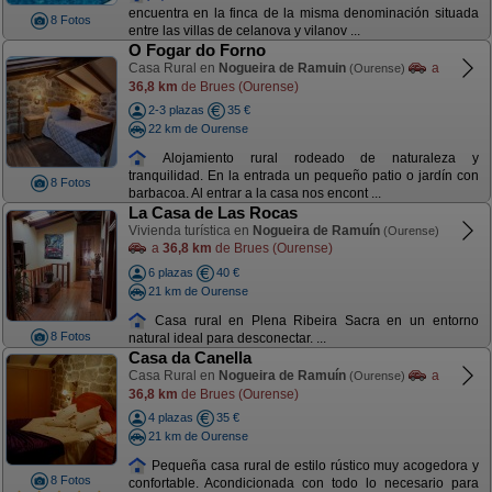
encuentra en la finca de la misma denominación situada
8 Fotos
entre las villas de celanova y vilanov ...
O Fogar do Forno
Casa Rural en
Nogueira de Ramuin
a
(Ourense)
36,8 km
de Brues (Ourense)
2-3 plazas
35 €
22 km de Ourense
Alojamiento rural rodeado de naturaleza y
tranquilidad. En la entrada un pequeño patio o jardín con
8 Fotos
barbacoa. Al entrar a la casa nos encont ...
La Casa de Las Rocas
Vivienda turística en
Nogueira de Ramuín
(Ourense)
a
36,8 km
de Brues (Ourense)
6 plazas
40 €
21 km de Ourense
Casa rural en Plena Ribeira Sacra en un entorno
8 Fotos
natural ideal para desconectar. ...
Casa da Canella
Casa Rural en
Nogueira de Ramuín
a
(Ourense)
36,8 km
de Brues (Ourense)
4 plazas
35 €
21 km de Ourense
Pequeña casa rural de estilo rústico muy acogedora y
8 Fotos
confortable. Acondicionada con todo lo necesario para