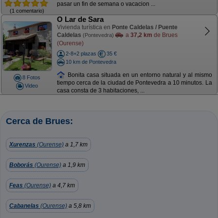
pasar un fin de semana o vacacion ...
(1 comentario)
O Lar de Sara
Vivienda turística en
Ponte Caldelas / Puente
Caldelas
a
37,2 km
de Brues
(Pontevedra)
(Ourense)
2-8+2 plazas
35 €
10 km de Pontevedra
Bonita casa situada en un entorno natural y al mismo
8 Fotos
tiempo cerca de la ciudad de Pontevedra a 10 minutos. La
Video
casa consta de 3 habitaciones, ...
Cerca de Brues:
Xurenzas
(Ourense)
a 1,7 km
Boborás
(Ourense)
a 1,9 km
Feas
(Ourense)
a 4,7 km
Cabanelas
(Ourense)
a 5,8 km