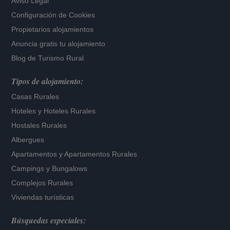
Aviso Legal
Configuración de Cookies
Propietarios alojamientos
Anuncia gratis tu alojamiento
Blog de Turismo Rural
Tipos de alojamiento:
Casas Rurales
Hoteles
y
Hoteles Rurales
Hostales Rurales
Albergues
Apartamentos
y
Apartamentos Rurales
Campings y Bungalows
Complejos Rurales
Viviendas turísticas
Búsquedas especiales: