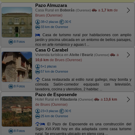
Pazo Almuzara
Casa Rural en
Boborás
a
1,7 km
de
(Ourense)
Brues (Ourense)
38+2 plazas
30 €
33 km de Ourense
Casa de turismo rural por habitaciones con amplio
jardín y piscina ubicada en un entorno de bellos paisajes,
8 Fotos
rico en arte románico y aguas t ...
Casa O Carabel
Vivienda turística en
Alvite / Beariz
a
(Ourense)
10,6 km
de Brues (Ourense)
5+1 plazas
57 km de Ourense
Casa restaurada al estilo rural gallego, muy bonita y
cómoda Salón-comedor equipado con televisión,
8 Fotos
lavadora, cocina y utensilios, 2 habitac ...
Pazo de Esposende
Hotel Rural en
Ribadavia
a
13,6 km
(Ourense)
de Brues (Ourense)
23+3 plazas
30 €
25 km de Ourense
El Pazo de Esposende es una construcción del
Siglo XVI-XVIII hoy en dia adaptada como casa turismo
8 Fotos
rural. Se encuentra ubicado en pleno cora ...