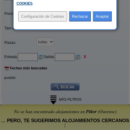
COOKIES
.
Provincias/Islas:
Tipo alquiler:
Plazas:
X
Entrada:
Salida:
Fechas más buscadas
pueblo:
MÁS FILTROS
No se han encontrado alojamientos en
Piñor
(Ourense)
... PERO, TE SUGERIMOS ALOJAMIENTOS CERCANOS
: