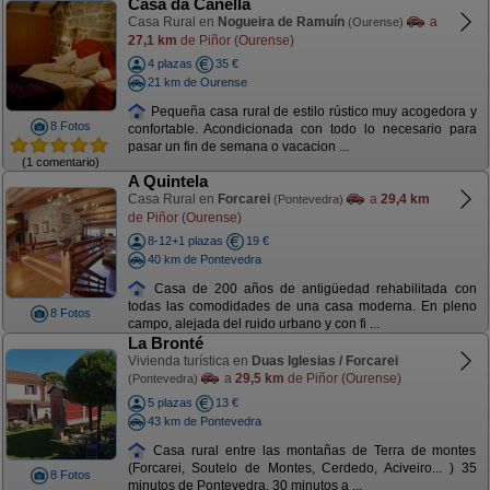
Casa da Canella
Casa Rural en
Nogueira de Ramuín
a
(Ourense)
27,1 km
de Piñor (Ourense)
4 plazas
35 €
21 km de Ourense
Pequeña casa rural de estilo rústico muy acogedora y
8 Fotos
confortable. Acondicionada con todo lo necesario para
pasar un fin de semana o vacacion ...
(1 comentario)
A Quintela
Casa Rural en
Forcarei
a
29,4 km
(Pontevedra)
de Piñor (Ourense)
8-12+1 plazas
19 €
40 km de Pontevedra
Casa de 200 años de antigüedad rehabilitada con
todas las comodidades de una casa moderna. En pleno
8 Fotos
campo, alejada del ruido urbano y con fi ...
La Bronté
Vivienda turística en
Duas Iglesias / Forcarei
a
29,5 km
de Piñor (Ourense)
(Pontevedra)
5 plazas
13 €
43 km de Pontevedra
Casa rural entre las montañas de Terra de montes
(Forcarei, Soutelo de Montes, Cerdedo, Aciveiro... ) 35
8 Fotos
minutos de Pontevedra, 30 minutos a ...