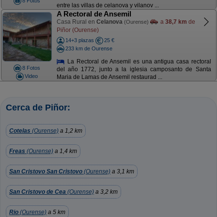
8 Fotos
entre las villas de celanova y vilanov ...
A Rectoral de Ansemil
Casa Rural en
Celanova
a
38,7 km
de
(Ourense)
Piñor (Ourense)
14+3 plazas
25 €
233 km de Ourense
La Rectoral de Ansemil es una antigua casa rectoral
8 Fotos
del año 1772, junto a la iglesia camposanto de Santa
Video
Maria de Lamas de Ansemil restaurad ...
Cerca de Piñor:
Cotelas
(Ourense)
a 1,2 km
Freas
(Ourense)
a 1,4 km
San Cristovo San Cristovo
(Ourense)
a 3,1 km
San Cristovo de Cea
(Ourense)
a 3,2 km
Rio
(Ourense)
a 5 km