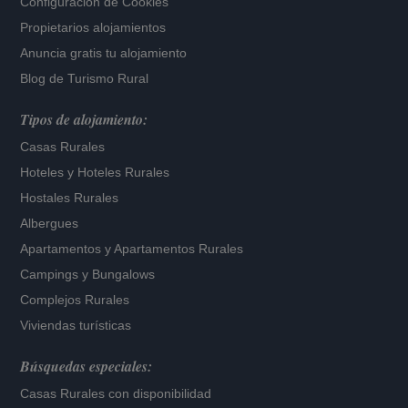
Configuración de Cookies
Propietarios alojamientos
Anuncia gratis tu alojamiento
Blog de Turismo Rural
Tipos de alojamiento:
Casas Rurales
Hoteles
y
Hoteles Rurales
Hostales Rurales
Albergues
Apartamentos
y
Apartamentos Rurales
Campings y Bungalows
Complejos Rurales
Viviendas turísticas
Búsquedas especiales:
Casas Rurales con disponibilidad