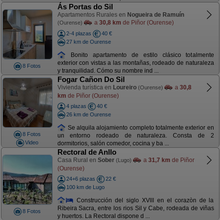
Ás Portas do Sil
Apartamentos Rurales en
Nogueira de Ramuín
a
30,8 km
de Piñor (Ourense)
(Ourense)
2-4 plazas
40 €
27 km de Ourense
Bonito apartamento de estilo clásico totalmente
exterior con vistas a las montañas, rodeado de naturaleza
8 Fotos
y tranquilidad. Cómo su nombre ind ...
Fogar Cañon Do Sil
Vivienda turística en
Loureiro
a
30,8
(Ourense)
km
de Piñor (Ourense)
4 plazas
40 €
26 km de Ourense
Se alquila alojamiento completo totalmente exterior en
8 Fotos
un entorno rodeado de naturaleza. Consta de 2
Video
dormitorios, salón comedor, cocina y ba ...
Rectoral de Anllo
Casa Rural en
Sober
a
31,7 km
de Piñor
(Lugo)
(Ourense)
24+6 plazas
22 €
100 km de Lugo
Construcción del siglo XVlll en el corazòn de la
Ribeira Sacra, entre los rios Sil y Cabe, rodeada de viñas
8 Fotos
y huertos. La Rectoral dispone d ...