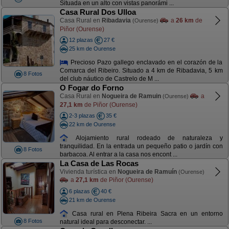
Situada en un alto con vistas panorámi ...
Casa Rural Dos Ulloa
Casa Rural en
Ribadavia
a
26 km
de
(Ourense)
Piñor (Ourense)
12 plazas
27 €
25 km de Ourense
Precioso Pazo gallego enclavado en el corazón de la
Comarca del Ribeiro. Situado a 4 km de Ribadavia, 5 km
8 Fotos
del club náutico de Castrelo de M ...
O Fogar do Forno
Casa Rural en
Nogueira de Ramuin
a
(Ourense)
27,1 km
de Piñor (Ourense)
2-3 plazas
35 €
22 km de Ourense
Alojamiento rural rodeado de naturaleza y
tranquilidad. En la entrada un pequeño patio o jardín con
8 Fotos
barbacoa. Al entrar a la casa nos encont ...
La Casa de Las Rocas
Vivienda turística en
Nogueira de Ramuín
(Ourense)
a
27,1 km
de Piñor (Ourense)
6 plazas
40 €
21 km de Ourense
Casa rural en Plena Ribeira Sacra en un entorno
8 Fotos
natural ideal para desconectar. ...