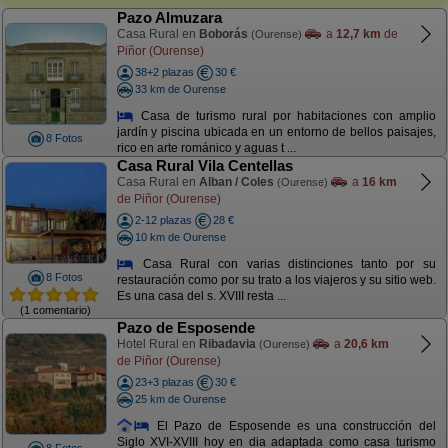
Pazo Almuzara
Casa Rural en
Boborás
a
12,7 km
de
(Ourense)
Piñor (Ourense)
38+2 plazas
30 €
33 km de Ourense
Casa de turismo rural por habitaciones con amplio
jardín y piscina ubicada en un entorno de bellos paisajes,
8 Fotos
rico en arte románico y aguas t ...
Casa Rural Vila Centellas
Casa Rural en
Alban / Coles
a
16 km
(Ourense)
de Piñor (Ourense)
2-12 plazas
28 €
10 km de Ourense
Casa Rural con varias distinciones tanto por su
8 Fotos
restauración como por su trato a los viajeros y su sitio web.
Es una casa del s. XVIII resta ...
(1 comentario)
Pazo de Esposende
Hotel Rural en
Ribadavia
a
20,6 km
(Ourense)
de Piñor (Ourense)
23+3 plazas
30 €
25 km de Ourense
El Pazo de Esposende es una construcción del
Siglo XVI-XVIII hoy en dia adaptada como casa turismo