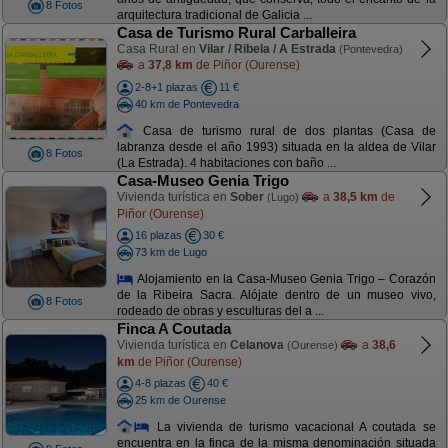
8 Fotos
arquitectura tradicional de Galicia ...
Casa de Turismo Rural Carballeira
Casa Rural en
Vilar / Ribela / A Estrada
(Pontevedra)
a
37,8 km
de Piñor (Ourense)
2-8+1 plazas
11 €
40 km de Pontevedra
Casa de turismo rural de dos plantas (Casa de
labranza desde el año 1993) situada en la aldea de Vilar
8 Fotos
(La Estrada). 4 habitaciones con baño ...
Casa-Museo Genia Trigo
Vivienda turística en
Sober
a
38,5 km
de
(Lugo)
Piñor (Ourense)
16 plazas
30 €
73 km de Lugo
Alojamiento en la Casa-Museo Genia Trigo – Corazón
de la Ribeira Sacra. Alójate dentro de un museo vivo,
8 Fotos
rodeado de obras y esculturas del a ...
Finca A Coutada
Vivienda turística en
Celanova
a
38,6
(Ourense)
km
de Piñor (Ourense)
4-8 plazas
40 €
25 km de Ourense
La vivienda de turismo vacacional A coutada se
encuentra en la finca de la misma denominación situada