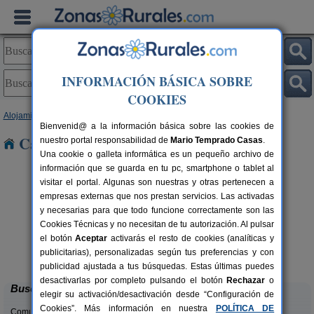
INFORMACIÓN BÁSICA SOBRE
COOKIES
Alojamientos
>
Galicia
>
Ourense
> Piñor
Bienvenid@ a la información básica sobre las cookies de
Casas Rurales cerca de Piñor
nuestro portal responsabilidad de
Mario Temprado Casas
.
Una cookie o galleta informática es un pequeño archivo de
información que se guarda en tu pc, smartphone o tablet al
visitar el portal. Algunas son nuestras y otras pertenecen a
empresas externas que nos prestan servicios. Las activadas
y necesarias para que todo funcione correctamente son las
Cookies Técnicas y no necesitan de tu autorización. Al pulsar
el botón
Aceptar
activarás el resto de cookies (analíticas y
Eido Das Estrelas
rs.
19+2 pers.
publicitarias), personalizadas según tus preferencias y con
 €
28 €
Valdín (Ourense)
desde
publicidad ajustada a tus búsquedas. Estas últimas puedes
desactivarlas por completo pulsando el botón
Rechazar
o
Buscar
elegir su activación/desactivación desde “Configuración de
Cookies”. Más información en nuestra
POLÍTICA DE
Comunidades: