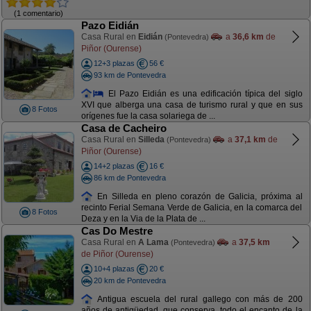
(1 comentario)
Pazo Eidián
Casa Rural en
Eidián
a
36,6 km
de
(Pontevedra)
Piñor (Ourense)
12+3 plazas
56 €
93 km de Pontevedra
El Pazo Eidián es una edificación típica del siglo
XVI que alberga una casa de turismo rural y que en sus
8 Fotos
orígenes fue la casa solariega de ...
Casa de Cacheiro
Casa Rural en
Silleda
a
37,1 km
de
(Pontevedra)
Piñor (Ourense)
14+2 plazas
16 €
86 km de Pontevedra
En Silleda en pleno corazón de Galicia, próxima al
recinto Ferial Semana Verde de Galicia, en la comarca del
8 Fotos
Deza y en la Via de la Plata de ...
Cas Do Mestre
Casa Rural en
A Lama
a
37,5 km
(Pontevedra)
de Piñor (Ourense)
10+4 plazas
20 €
20 km de Pontevedra
Antigua escuela del rural gallego con más de 200
años de antigüedad, que conserva, todo el encanto de la