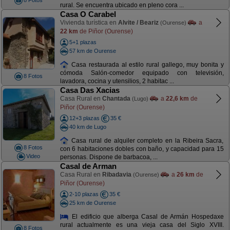
8 Fotos
rural. Se encuentra ubicado en pleno cora ...
Casa O Carabel
Vivienda turística en
Alvite / Beariz
a
(Ourense)
22 km
de Piñor (Ourense)
5+1 plazas
57 km de Ourense
Casa restaurada al estilo rural gallego, muy bonita y
cómoda Salón-comedor equipado con televisión,
8 Fotos
lavadora, cocina y utensilios, 2 habitac ...
Casa Das Xacias
Casa Rural en
Chantada
a
22,6 km
de
(Lugo)
Piñor (Ourense)
12+3 plazas
35 €
40 km de Lugo
Casa rural de alquiler completo en la Ribeira Sacra,
8 Fotos
con 6 habitaciones dobles con baño, y capacidad para 15
Video
personas. Dispone de barbacoa, ...
Casal de Arman
Casa Rural en
Ribadavia
a
26 km
de
(Ourense)
Piñor (Ourense)
2-10 plazas
35 €
25 km de Ourense
El edificio que alberga Casal de Armán Hospedaxe
rural actualmente es una vieja casa del Siglo XVIII.
8 Fotos