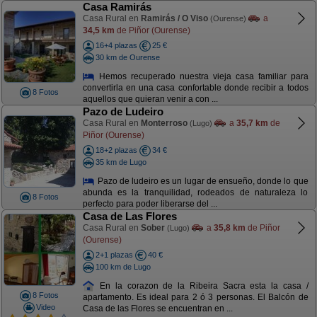
Casa Ramirás
Casa Rural en
Ramirás / O Viso
a
(Ourense)
34,5 km
de Piñor (Ourense)
16+4 plazas
25 €
30 km de Ourense
Hemos recuperado nuestra vieja casa familiar para
convertirla en una casa confortable donde recibir a todos
8 Fotos
aquellos que quieran venir a con ...
Pazo de Ludeiro
Casa Rural en
Monterroso
a
35,7 km
de
(Lugo)
Piñor (Ourense)
18+2 plazas
34 €
35 km de Lugo
Pazo de ludeiro es un lugar de ensueño, donde lo que
abunda es la tranquilidad, rodeados de naturaleza lo
8 Fotos
perfecto para poder liberarse del ...
Casa de Las Flores
Casa Rural en
Sober
a
35,8 km
de Piñor
(Lugo)
(Ourense)
2+1 plazas
40 €
100 km de Lugo
En la corazon de la Ribeira Sacra esta la casa /
8 Fotos
apartamento. Es ideal para 2 ó 3 personas. El Balcón de
Video
Casa de las Flores se encuentran en ...