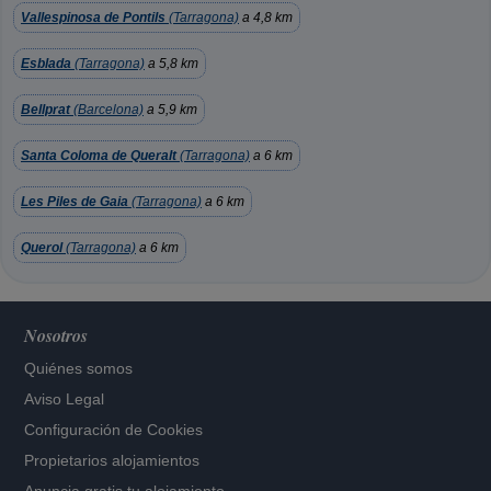
Vallespinosa de Pontils
(Tarragona)
a 4,8 km
Esblada
(Tarragona)
a 5,8 km
Bellprat
(Barcelona)
a 5,9 km
Santa Coloma de Queralt
(Tarragona)
a 6 km
Les Piles de Gaia
(Tarragona)
a 6 km
Querol
(Tarragona)
a 6 km
Nosotros
Quiénes somos
Aviso Legal
Configuración de Cookies
Propietarios alojamientos