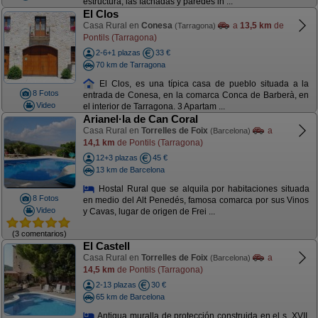
estructura, las fachadas y paredes in ...
El Clos
Casa Rural en
Conesa
a
13,5 km
de
(Tarragona)
Pontils (Tarragona)
2-6+1 plazas
33 €
70 km de Tarragona
El Clos, es una típica casa de pueblo situada a la
8 Fotos
entrada de Conesa, en la comarca Conca de Barberà, en
Video
el interior de Tarragona. 3 Apartam ...
Arianel·la de Can Coral
Casa Rural en
Torrelles de Foix
a
(Barcelona)
14,1 km
de Pontils (Tarragona)
12+3 plazas
45 €
13 km de Barcelona
Hostal Rural que se alquila por habitaciones situada
8 Fotos
en medio del Alt Penedés, famosa comarca por sus Vinos
Video
y Cavas, lugar de origen de Frei ...
(3 comentarios)
El Castell
Casa Rural en
Torrelles de Foix
a
(Barcelona)
14,5 km
de Pontils (Tarragona)
2-13 plazas
30 €
65 km de Barcelona
Antigua muralla de protección construida en el s. XVII,