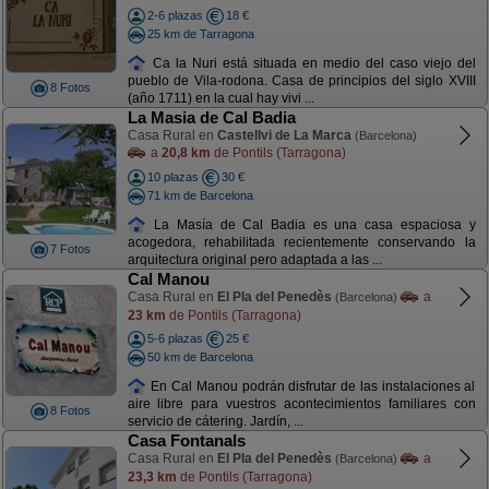
2-6 plazas
18 €
25 km de Tarragona
Ca la Nuri está situada en medio del caso viejo del
pueblo de Vila-rodona. Casa de principios del siglo XVIII
8 Fotos
(año 1711) en la cual hay vivi ...
La Masia de Cal Badia
Casa Rural en
Castellvi de La Marca
(Barcelona)
a
20,8 km
de Pontils (Tarragona)
10 plazas
30 €
71 km de Barcelona
La Masía de Cal Badia es una casa espaciosa y
acogedora, rehabilitada recientemente conservando la
7 Fotos
arquitectura original pero adaptada a las ...
Cal Manou
Casa Rural en
El Pla del Penedès
a
(Barcelona)
23 km
de Pontils (Tarragona)
5-6 plazas
25 €
50 km de Barcelona
En Cal Manou podrán disfrutar de las instalaciones al
aire libre para vuestros acontecimientos familiares con
8 Fotos
servicio de cátering. Jardín, ...
Casa Fontanals
Casa Rural en
El Pla del Penedès
a
(Barcelona)
23,3 km
de Pontils (Tarragona)