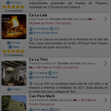
14 Fotos
originalmente propiedad del Guerau de Peguera,
nominado en 1710 por el rey Carles II ...
(1 comentario)
Ca La Laia
Casa Rural en
Torrelles de Foix
a
(Barcelona)
14,5 km
de Pontils (Tarragona)
2-6+3 plazas
20 €
60 km de Barcelona
Ca la Laia se encuentra en el Penedès en la Vall del
8 Fotos
Foix. Casa rural fundada en el año 1879 por Pere Tropes,
Video
bisabuelo de quien hoy la ha h ...
(3 comentarios)
Ca La Trini
Vivienda turística en
Torrelles de Foix
(Barcelona)
a
14,7 km
de Pontils (Tarragona)
2-10 plazas
20 €
70 km de Barcelona
Ca La Trini se construyó hace más de 125 años y se
empezó a reformar a mediados de 2017. Está situada en
8 Fotos
el centro del casco antiguo de Torr ...
Can Pere Martí
Casa Rural en
Jorba
a
15,2 km
de
(Barcelona)
Pontils (Tarragona)
4-8+1 plazas
35 €