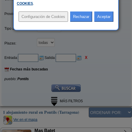
COOKIES
.
Provincias/Islas:
Tipo alquiler:
Plazas:
X
Entrada:
Salida:
Fechas más buscadas
pueblo:
Pontils
MÁS FILTROS
1 alojamiento rural en Pontils (Tarragona)
Ver en el mapa
Mas Batet