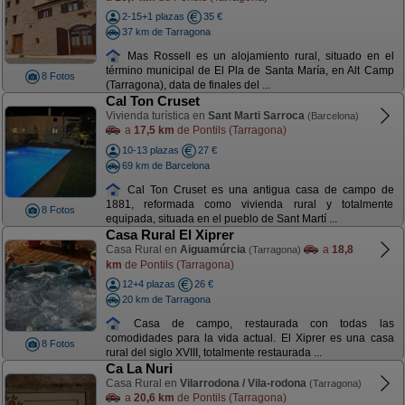
2-15+1 plazas
35 €
37 km de Tarragona
Mas Rossell es un alojamiento rural, situado en el
término municipal de El Pla de Santa María, en Alt Camp
8 Fotos
(Tarragona), data de finales del ...
Cal Ton Cruset
Vivienda turística en
Sant Marti Sarroca
(Barcelona)
a
17,5 km
de Pontils (Tarragona)
10-13 plazas
27 €
69 km de Barcelona
Cal Ton Cruset es una antigua casa de campo de
1881, reformada como vivienda rural y totalmente
8 Fotos
equipada, situada en el pueblo de Sant Martí ...
Casa Rural El Xiprer
Casa Rural en
Aiguamúrcia
a
18,8
(Tarragona)
km
de Pontils (Tarragona)
12+4 plazas
26 €
20 km de Tarragona
Casa de campo, restaurada con todas las
comodidades para la vida actual. El Xiprer es una casa
8 Fotos
rural del siglo XVIII, totalmente restaurada ...
Ca La Nuri
Casa Rural en
Vilarrodona / Vila-rodona
(Tarragona)
a
20,6 km
de Pontils (Tarragona)