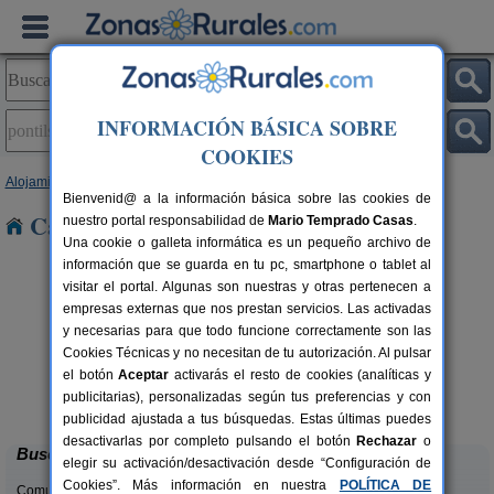
INFORMACIÓN BÁSICA SOBRE
COOKIES
Alojamientos
>
Cataluña
>
Tarragona
> Pontils
Bienvenid@ a la información básica sobre las cookies de
Casas Rurales en Pontils
nuestro portal responsabilidad de
Mario Temprado Casas
.
Una cookie o galleta informática es un pequeño archivo de
información que se guarda en tu pc, smartphone o tablet al
visitar el portal. Algunas son nuestras y otras pertenecen a
empresas externas que nos prestan servicios. Las activadas
y necesarias para que todo funcione correctamente son las
Cookies Técnicas y no necesitan de tu autorización. Al pulsar
el botón
Aceptar
activarás el resto de cookies (analíticas y
Ca Calbet
rs.
2-7+2 pers.
publicitarias), personalizadas según tus preferencias y con
 €
69 €
Margalef (Tarragona)
desde
publicidad ajustada a tus búsquedas. Estas últimas puedes
desactivarlas por completo pulsando el botón
Rechazar
o
Buscar
elegir su activación/desactivación desde “Configuración de
Cookies”. Más información en nuestra
POLÍTICA DE
Comunidades: