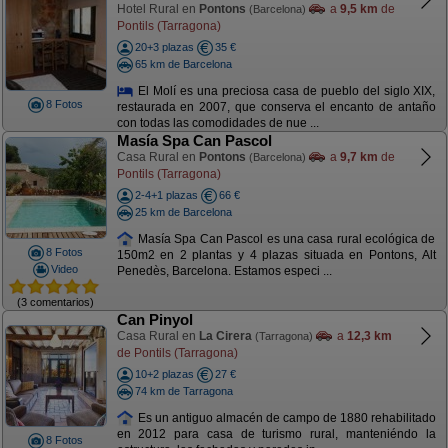
Hotel Rural en
Pontons
a
9,5 km
de
(Barcelona)
Pontils (Tarragona)
20+3 plazas
35 €
65 km de Barcelona
El Molí es una preciosa casa de pueblo del siglo XIX,
8 Fotos
restaurada en 2007, que conserva el encanto de antaño
con todas las comodidades de nue ...
Masía Spa Can Pascol
Casa Rural en
Pontons
a
9,7 km
de
(Barcelona)
Pontils (Tarragona)
2-4+1 plazas
66 €
25 km de Barcelona
Masía Spa Can Pascol es una casa rural ecológica de
8 Fotos
150m2 en 2 plantas y 4 plazas situada en Pontons, Alt
Video
Penedès, Barcelona. Estamos especi ...
(3 comentarios)
Can Pinyol
Casa Rural en
La Cirera
a
12,3 km
(Tarragona)
de Pontils (Tarragona)
10+2 plazas
27 €
74 km de Tarragona
Es un antiguo almacén de campo de 1880 rehabilitado
en 2012 para casa de turismo rural, manteniéndo la
8 Fotos