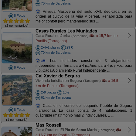
70 km de Barcelona
Antigua Masovería del siglo XVII, dedicada en su
8 Fotos
origen al cultivo de la viña y cereal. Rehabilitada para
mejor confort pero manteniendo sus ...
(2 comentarios)
Casas Rurales Les Muntades
Casa Rural en
Jorba
a
15,7 km
de
(Barcelona)
Pontils (Tarragona)
2-4+1 plazas
29 €
70 km de Barcelona
Les muntades consta de 3 alojamientos
independientes, Terra: para 4 p., Aire: para 4 p. y Foc: para
8 Fotos
5 p. Cada Alojamiento Rural Independente ...
Cal Xavier de Segura
Vivienda turística en
Segura
a
16,5
(Tarragona)
km
de Pontils (Tarragona)
2-9 plazas
16 €
61 km de Tarragona
Casa en el centro del pequeño Pueblo de Segura
8 Fotos
(Tarragona). La casa consta de 4 habitaciones, 1
cuádruple (matrimonio más 2 individuales), 1 ...
(1 comentario)
Mas Rossell
Casa Rural en
El Pla de Santa Maria
(Tarragona)
a
16,7 km
de Pontils (Tarragona)