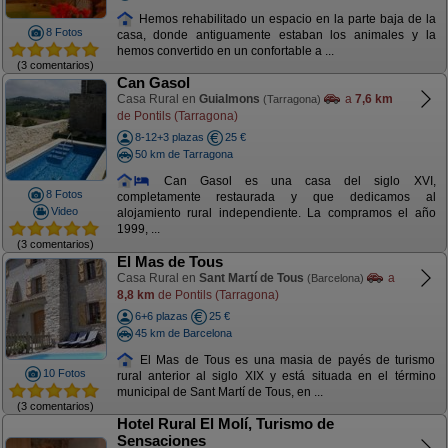
Hemos rehabilitado un espacio en la parte baja de la
8 Fotos
casa, donde antiguamente estaban los animales y la
hemos convertido en un confortable a ...
(3 comentarios)
Can Gasol
Casa Rural en
Guialmons
a
7,6 km
(Tarragona)
de Pontils (Tarragona)
8-12+3 plazas
25 €
50 km de Tarragona
Can Gasol es una casa del siglo XVI,
8 Fotos
completamente restaurada y que dedicamos al
Video
alojamiento rural independiente. La compramos el año
1999, ...
(3 comentarios)
El Mas de Tous
Casa Rural en
Sant Martí de Tous
a
(Barcelona)
8,8 km
de Pontils (Tarragona)
6+6 plazas
25 €
45 km de Barcelona
El Mas de Tous es una masia de payés de turismo
10 Fotos
rural anterior al siglo XIX y está situada en el término
municipal de Sant Martí de Tous, en ...
(3 comentarios)
Hotel Rural El Molí, Turismo de
Sensaciones