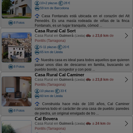
10+2 plazas
28 €
59 km de Barcelona
Casa Fontanals está ubicada en el corazón del Alt
Penedès. Es una masía rodeada de viñas de la finca
8 Fotos
Fontanals, es un lugar tranquila, cómod ...
Casa Rural Cal Sort
Casa Rural en
Guimerà
a
23,6 km
de
(Lleida)
Pontils (Tarragona)
5-11 plazas
20 €
65 km de Lleida
Nuestra casa es ideal para todos aquellos que quieren
pasar unos días de descanso en familia, buscando un
8 Fotos
pueblo bonito, acogedor y con posi ...
Casa Rural Cal Caminer
Casa Rural en
Guimerà
a
23,8 km
de
(Lleida)
Pontils (Tarragona)
10 plazas
33 €
60 km de Lleida
Construida hace más de 100 años, Cal Caminer
conserva todo el carácter de una casa de pueblo: paredes
8 Fotos
de piedra, un original envigado de tro ...
Cal Bovera
Casa Rural en
Guimerà
a
24 km
de
(Lleida)
Pontils (Tarragona)