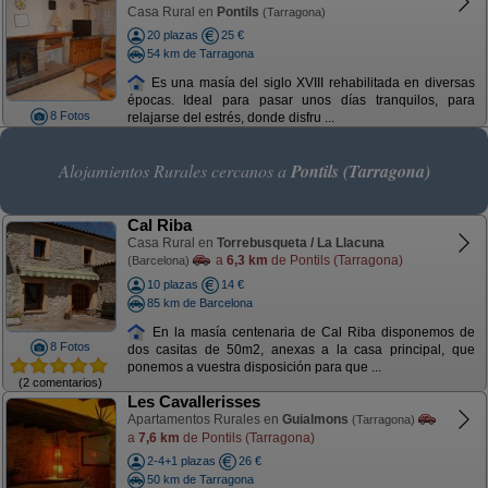
Casa Rural en
Pontils
(Tarragona)
20 plazas
25 €
54 km de Tarragona
Es una masía del siglo XVIII rehabilitada en diversas
épocas. Ideal para pasar unos días tranquilos, para
8 Fotos
relajarse del estrés, donde disfru ...
Alojamientos Rurales cercanos a
Pontils (Tarragona)
Cal Riba
Casa Rural en
Torrebusqueta / La Llacuna
a
6,3 km
de Pontils (Tarragona)
(Barcelona)
10 plazas
14 €
85 km de Barcelona
En la masía centenaria de Cal Riba disponemos de
8 Fotos
dos casitas de 50m2, anexas a la casa principal, que
ponemos a vuestra disposición para que ...
(2 comentarios)
Les Cavallerisses
Apartamentos Rurales en
Guialmons
(Tarragona)
a
7,6 km
de Pontils (Tarragona)
2-4+1 plazas
26 €
50 km de Tarragona