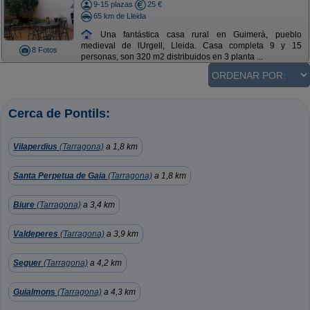
9-15 plazas
25 €
65 km de Lleida
Una fantástica casa rural en Guimerà, pueblo
medieval de lUrgell, Lleida. Casa completa 9 y 15
8 Fotos
personas, son 320 m2 distribuidos en 3 planta ...
Cerca de Pontils:
Vilaperdius
(Tarragona)
a 1,8 km
Santa Perpetua de Gaia
(Tarragona)
a 1,8 km
Biure
(Tarragona)
a 3,4 km
Valdeperes
(Tarragona)
a 3,9 km
Seguer
(Tarragona)
a 4,2 km
Guialmons
(Tarragona)
a 4,3 km