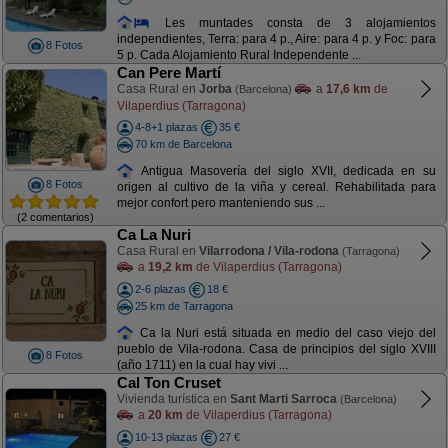
Les muntades consta de 3 alojamientos
independientes, Terra: para 4 p., Aire: para 4 p. y Foc: para
8 Fotos
5 p. Cada Alojamiento Rural Independente ...
Can Pere Martí
Casa Rural en
Jorba
a
17,6 km
de
(Barcelona)
Vilaperdius (Tarragona)
4-8+1 plazas
35 €
70 km de Barcelona
Antigua Masovería del siglo XVII, dedicada en su
8 Fotos
origen al cultivo de la viña y cereal. Rehabilitada para
mejor confort pero manteniendo sus ...
(2 comentarios)
Ca La Nuri
Casa Rural en
Vilarrodona / Vila-rodona
(Tarragona)
a
19,2 km
de Vilaperdius (Tarragona)
2-6 plazas
18 €
25 km de Tarragona
Ca la Nuri está situada en medio del caso viejo del
pueblo de Vila-rodona. Casa de principios del siglo XVIII
8 Fotos
(año 1711) en la cual hay vivi ...
Cal Ton Cruset
Vivienda turística en
Sant Marti Sarroca
(Barcelona)
a
20 km
de Vilaperdius (Tarragona)
10-13 plazas
27 €