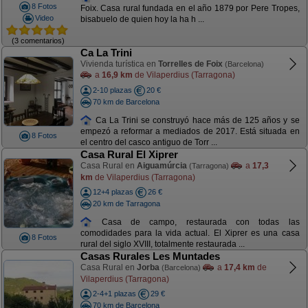
8 Fotos
Foix. Casa rural fundada en el año 1879 por Pere Tropes,
Video
bisabuelo de quien hoy la ha h ...
(3 comentarios)
Ca La Trini
Vivienda turística en
Torrelles de Foix
(Barcelona)
a
16,9 km
de Vilaperdius (Tarragona)
2-10 plazas
20 €
70 km de Barcelona
Ca La Trini se construyó hace más de 125 años y se
empezó a reformar a mediados de 2017. Está situada en
8 Fotos
el centro del casco antiguo de Torr ...
Casa Rural El Xiprer
Casa Rural en
Aiguamúrcia
a
17,3
(Tarragona)
km
de Vilaperdius (Tarragona)
12+4 plazas
26 €
20 km de Tarragona
Casa de campo, restaurada con todas las
comodidades para la vida actual. El Xiprer es una casa
8 Fotos
rural del siglo XVIII, totalmente restaurada ...
Casas Rurales Les Muntades
Casa Rural en
Jorba
a
17,4 km
de
(Barcelona)
Vilaperdius (Tarragona)
2-4+1 plazas
29 €
70 km de Barcelona