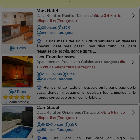
Mas Batet
Casa Rural en
Pontils
a
3,4 km
de
(Tarragona)
Vilaperdius (Tarragona)
20 plazas
25 €
54 km de Tarragona
Es una masía del siglo XVIII rehabilitada en diversas
épocas. Ideal para pasar unos días tranquilos, para
8 Fotos
relajarse del estrés, donde disfru ...
Les Cavallerisses
Apartamentos Rurales en
Guialmons
(Tarragona)
a
5 km
de Vilaperdius (Tarragona)
2-4+1 plazas
26 €
50 km de Tarragona
Hemos rehabilitado un espacio en la parte baja de la
8 Fotos
casa, donde antiguamente estaban los animales y la
hemos convertido en un confortable a ...
(3 comentarios)
Can Gasol
Casa Rural en
Guialmons
a
5 km
de
(Tarragona)
Vilaperdius (Tarragona)
8-12+3 plazas
25 €
50 km de Tarragona
Can Gasol es una casa del siglo XVI,