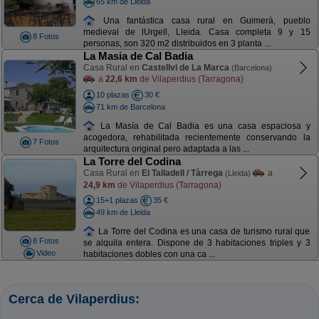
65 km de Lleida
Una fantástica casa rural en Guimerà, pueblo
medieval de lUrgell, Lleida. Casa completa 9 y 15
8 Fotos
personas, son 320 m2 distribuidos en 3 planta ...
La Masia de Cal Badia
Casa Rural en
Castellvi de La Marca
(Barcelona)
a
22,6 km
de Vilaperdius (Tarragona)
10 plazas
30 €
71 km de Barcelona
La Masía de Cal Badia es una casa espaciosa y
acogedora, rehabilitada recientemente conservando la
7 Fotos
arquitectura original pero adaptada a las ...
La Torre del Codina
Casa Rural en
El Talladell / Tàrrega
a
(Lleida)
24,9 km
de Vilaperdius (Tarragona)
15+1 plazas
35 €
49 km de Lleida
La Torre del Codina es una casa de turismo rural que
8 Fotos
se alquila entera. Dispone de 3 habitaciones triples y 3
Video
habitaciones dobles con una ca ...
Cerca de Vilaperdius: