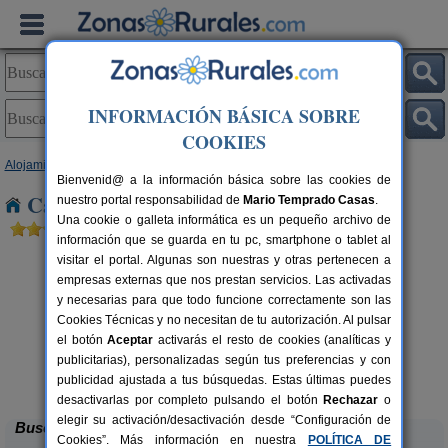
INFORMACIÓN BÁSICA SOBRE
COOKIES
Alojamientos
>
Cataluña
>
Tarragona
> Vilaperdius
Bienvenid@ a la información básica sobre las cookies de
Casas Rurales cerca de Vilaperdius
nuestro portal responsabilidad de
Mario Temprado Casas
.
Una cookie o galleta informática es un pequeño archivo de
información que se guarda en tu pc, smartphone o tablet al
visitar el portal. Algunas son nuestras y otras pertenecen a
empresas externas que nos prestan servicios. Las activadas
y necesarias para que todo funcione correctamente son las
Cookies Técnicas y no necesitan de tu autorización. Al pulsar
el botón
Aceptar
activarás el resto de cookies (analíticas y
publicitarias), personalizadas según tus preferencias y con
Ca Calbet
rs.
2-7+2 pers.
 €
69 €
publicidad ajustada a tus búsquedas. Estas últimas puedes
Margalef (Tarragona)
desde
desactivarlas por completo pulsando el botón
Rechazar
o
elegir su activación/desactivación desde “Configuración de
Buscar
Cookies”. Más información en nuestra
POLÍTICA DE