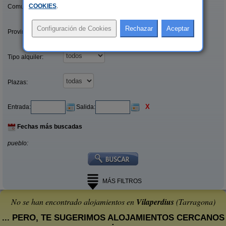
COOKIES
.
Comunidades:
Provincias/Islas:
Tipo alquiler:
Plazas:
X
Entrada:
Salida:
Fechas más buscadas
pueblo:
MÁS FILTROS
No se han encontrado alojamientos en
Vilaperdius
(Tarragona)
... PERO, TE SUGERIMOS ALOJAMIENTOS CERCANOS
: