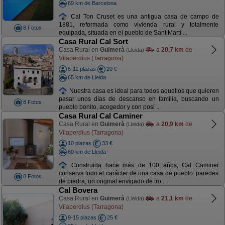
69 km de Barcelona
Cal Ton Cruset es una antigua casa de campo de
1881, reformada como vivienda rural y totalmente
8 Fotos
equipada, situada en el pueblo de Sant Martí ...
Casa Rural Cal Sort
Casa Rural en
Guimerà
a
20,7 km
de
(Lleida)
Vilaperdius (Tarragona)
5-11 plazas
20 €
65 km de Lleida
Nuestra casa es ideal para todos aquellos que quieren
pasar unos días de descanso en familia, buscando un
8 Fotos
pueblo bonito, acogedor y con posi ...
Casa Rural Cal Caminer
Casa Rural en
Guimerà
a
20,9 km
de
(Lleida)
Vilaperdius (Tarragona)
10 plazas
33 €
60 km de Lleida
Construida hace más de 100 años, Cal Caminer
conserva todo el carácter de una casa de pueblo: paredes
8 Fotos
de piedra, un original envigado de tro ...
Cal Bovera
Casa Rural en
Guimerà
a
21,1 km
de
(Lleida)
Vilaperdius (Tarragona)
9-15 plazas
25 €