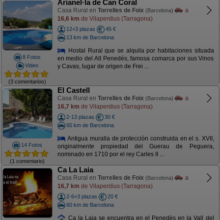
Arianel·la de Can Coral
Casa Rural en
Torrelles de Foix
a
(Barcelona)
16,6 km
de Vilaperdius (Tarragona)
12+3 plazas
45 €
13 km de Barcelona
Hostal Rural que se alquila por habitaciones situada
8 Fotos
en medio del Alt Penedés, famosa comarca por sus Vinos
Video
y Cavas, lugar de origen de Frei ...
(3 comentarios)
El Castell
Casa Rural en
Torrelles de Foix
a
(Barcelona)
16,7 km
de Vilaperdius (Tarragona)
2-13 plazas
30 €
65 km de Barcelona
Antigua muralla de protección construida en el s. XVII,
14 Fotos
originalmente propiedad del Guerau de Peguera,
nominado en 1710 por el rey Carles II ...
(1 comentario)
Ca La Laia
Casa Rural en
Torrelles de Foix
a
(Barcelona)
16,7 km
de Vilaperdius (Tarragona)
2-6+3 plazas
20 €
60 km de Barcelona
Ca la Laia se encuentra en el Penedès en la Vall del