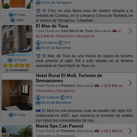
70 km de Tarragona
El Clos, es una típica casa de pueblo situada a la
8 Fotos
entrada de Conesa, en la comarca Conca de Barberà, en
Video
el interior de Tarragona. 3 Apartam ...
El Mas de Tous
Casa Rural en
Sant Martí de Tous
a
(Barcelona)
11,1 km
de Vilaperdius (Tarragona)
6+6 plazas
25 €
45 km de Barcelona
El Mas de Tous es una masia de payés de turismo
10 Fotos
rural anterior al siglo XIX y está situada en el término
municipal de Sant Martí de Tous, en ...
(3 comentarios)
Hotel Rural El Molí, Turismo de
Sensaciones
Hotel Rural en
Pontons
a
11,5 km
de
(Barcelona)
Vilaperdius (Tarragona)
20+3 plazas
35 €
65 km de Barcelona
El Molí es una preciosa casa de pueblo del siglo XIX,
8 Fotos
restaurada en 2007, que conserva el encanto de antaño
con todas las comodidades de nue ...
Masía Spa Can Pascol
Casa Rural en
Pontons
a
12,1 km
de
(Barcelona)
Vilaperdius (Tarragona)