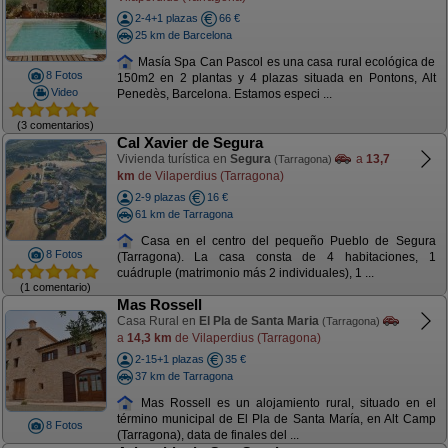
2-4+1 plazas
66 €
25 km de Barcelona
Masía Spa Can Pascol es una casa rural ecológica de
8 Fotos
150m2 en 2 plantas y 4 plazas situada en Pontons, Alt
Video
Penedès, Barcelona. Estamos especi ...
(3 comentarios)
Cal Xavier de Segura
Vivienda turística en
Segura
a
13,7
(Tarragona)
km
de Vilaperdius (Tarragona)
2-9 plazas
16 €
61 km de Tarragona
Casa en el centro del pequeño Pueblo de Segura
8 Fotos
(Tarragona). La casa consta de 4 habitaciones, 1
cuádruple (matrimonio más 2 individuales), 1 ...
(1 comentario)
Mas Rossell
Casa Rural en
El Pla de Santa Maria
(Tarragona)
a
14,3 km
de Vilaperdius (Tarragona)
2-15+1 plazas
35 €
37 km de Tarragona
Mas Rossell es un alojamiento rural, situado en el
término municipal de El Pla de Santa María, en Alt Camp
8 Fotos
(Tarragona), data de finales del ...