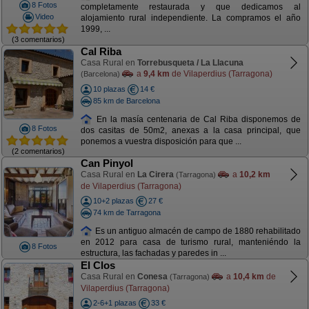
8 Fotos
completamente restaurada y que dedicamos al
Video
alojamiento rural independiente. La compramos el año
1999, ...
(3 comentarios)
Cal Riba
Casa Rural en
Torrebusqueta / La Llacuna
a
9,4 km
de Vilaperdius (Tarragona)
(Barcelona)
10 plazas
14 €
85 km de Barcelona
En la masía centenaria de Cal Riba disponemos de
8 Fotos
dos casitas de 50m2, anexas a la casa principal, que
ponemos a vuestra disposición para que ...
(2 comentarios)
Can Pinyol
Casa Rural en
La Cirera
a
10,2 km
(Tarragona)
de Vilaperdius (Tarragona)
10+2 plazas
27 €
74 km de Tarragona
Es un antiguo almacén de campo de 1880 rehabilitado
en 2012 para casa de turismo rural, manteniéndo la
8 Fotos
estructura, las fachadas y paredes in ...
El Clos
Casa Rural en
Conesa
a
10,4 km
de
(Tarragona)
Vilaperdius (Tarragona)
2-6+1 plazas
33 €