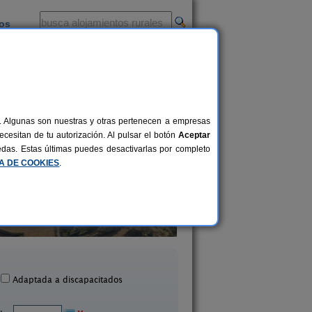
ios
-
al. Algunas son nuestras y otras pertenecen a empresas
cesitan de tu autorización. Al pulsar el botón
Aceptar
uedas. Estas últimas puedes desactivarlas por completo
CA DE COOKIES
.
Cal Xavier de Segura
La Vaquería
2-9 pers.
16 €
Segura (Tarragona)
Banyeres del Penedès (Ta
desde
Adaptada a discapacitados