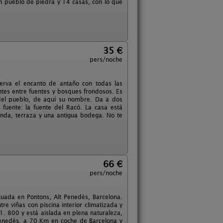
un pueblo de piedra y 14 casas, con lo que
35 €
pers/noche
erva el encanto de antaño con todas las
tes entre fuentes y bosques frondosos. Es
 del pueblo, de aquí su nombre. Da a dos
 fuente: la fuente del Racó. La casa está
unda, terraza y una antigua bodega. No te
66 €
pers/noche
uada en Pontons, Alt Penedès, Barcelona.
re viñas con piscina interior climatizada y
 1. 800 y está aislada en plena naturaleza,
Penedés, a 70 Km en coche de Barcelona y