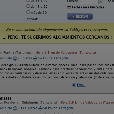
de 31 a 40
Entrada:
-
Sal
de 41 a 50
Fechas más buscadas
más de 50
pueblo:
No se han encontrado alojamientos en
Valdeperes
(Tarragona)
... PERO, TE SUGERIMOS ALOJAMIENTOS CERCANOS :
en
Pontils
(Tarragona)
a
1,8 km
de Valdeperes (Tarragona)
completo
20 plazas
54 km de Tarragona
del siglo XVIII rehabilitada en diversas épocas. Ideal para pasar unos días t
 unos hermosos bosques, caminos para practicar senderismo y rutas para 
on robles centenarios y diversas vistas en puestas de sol al sur del valle co
o de estrellas.7 Habitaciones dobles con calefacción y televisión. (2 de ellas co
Email
erisses
os Rurales en
Guialmons
(Tarragona)
a
5,8 km
de Valdeperes (Tarrag
completo
2-4+1 plazas
50 km de Tarragona