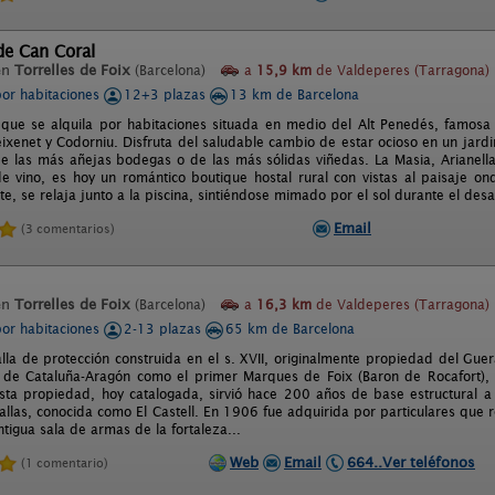
 de Can Coral
en
Torrelles de Foix
(Barcelona)
a
15,9 km
de Valdeperes (Tarragona)
por habitaciones
12+3 plazas
13 km de Barcelona
 que se alquila por habitaciones situada en medio del Alt Penedés, famosa
eixenet y Codorniu. Disfruta del saludable cambio de estar ocioso en un jard
de las más añejas bodegas o de las más sólidas viñedas. La Masia, Arianell
e vino, es hoy un romántico boutique hostal rural con vistas al paisaje ondu
e, se relaja junto a la piscina, sintiéndose mimado por el sol durante el desa
Email
(3 comentarios)
en
Torrelles de Foix
(Barcelona)
a
16,3 km
de Valdeperes (Tarragona)
por habitaciones
2-13 plazas
65 km de Barcelona
lla de protección construida en el s. XVII, originalmente propiedad del G
II de Cataluña-Aragón como el primer Marques de Foix (Baron de Rocafort
Esta propiedad, hoy catalogada, sirvió hace 200 años de base estructural a 
llas, conocida como El Castell. En 1906 fue adquirida por particulares que r
antigua sala de armas de la fortaleza...
Web
Email
664..Ver teléfonos
(1 comentario)