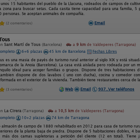
unos 15 habitantes del pueblo de la Llacuna, rodeados de campos de cultivo,
 zona para buscar setas. Cada casita tiene capacidad para una familia, 5 
10 personas. Se aceptan animales de compañía.
Email
(2 comentarios)
 Tous
en
Sant Martí de Tous
(Barcelona)
a
9 km
de Valdeperes (Tarragona)
completo
6+6 plazas
45 km de Barcelona
Fechas Libres
us es una masia de payés de turismo rural anterior al siglo XIX y está situad
comarca de la Anoia (Barcelona). La casa está aislada pero rodeada por un 
anquilo ideal para acoger familias o grupos. Dispone de tres habitaciones 
, tambien dispone de dos lavabos ( uno con ducha), cocina y comedor co
formada en el exterior de la vivienda. También tiene restaurantes cerca de l
Web
Email
937..Ver teléfonos
(3 comentarios)
en
La Cirera
(Tarragona)
a
10,5 km
de Valdeperes (Tarragona)
completo
10+2 plazas
74 km de Tarragona
o almacén de campo de 1880 rehabilitado en 2012 para casa de turismo rural
teriores de la planta baja de piedra. Dispone de 5 habitaciones dobles, 4 b
más dos camas supletorias a petición del cliente (12 en total). Tiene j