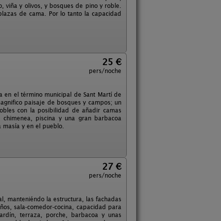
 viña y olivos, y bosques de pino y roble.
plazas de cama. Por lo tanto la capacidad
25 €
pers/noche
a en el término municipal de Sant Martí de
magnifico paisaje de bosques y campos; un
dobles con la posibilidad de añadir camas
n chimenea, piscina y una gran barbacoa
a masía y en el pueblo.
27 €
pers/noche
, manteniéndo la estructura, las fachadas
años, sala-comedor-cocina, capacidad para
ardín, terraza, porche, barbacoa y unas