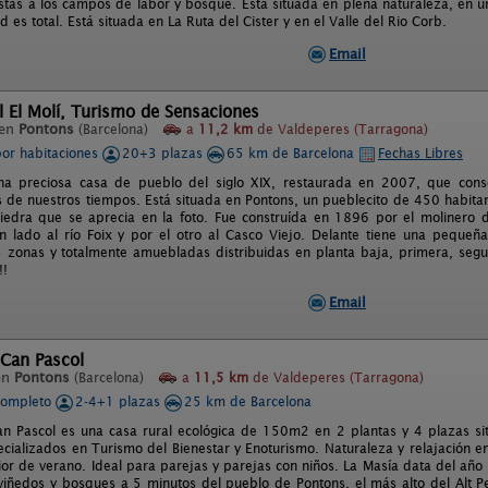
istas a los campos de labor y bosque. Está situada en plena naturaleza, en 
ad es total. Está situada en La Ruta del Cister y en el Valle del Rio Corb.
Email
l El Molí, Turismo de Sensaciones
 en
Pontons
(Barcelona)
a
11,2 km
de Valdeperes (Tarragona)
por habitaciones
20+3 plazas
65 km de Barcelona
Fechas Libres
una preciosa casa de pueblo del siglo XIX, restaurada en 2007, que cons
de nuestros tiempos. Está situada en Pontons, un pueblecito de 450 habitan
iedra que se aprecia en la foto. Fue construída en 1896 por el molinero
un lado al río Foix y por el otro al Casco Viejo. Delante tiene una pequeña
5 zonas y totalmente amuebladas distribuidas en planta baja, primera, seg
!!
Email
 Can Pascol
en
Pontons
(Barcelona)
a
11,5 km
de Valdeperes (Tarragona)
completo
2-4+1 plazas
25 km de Barcelona
n Pascol es una casa rural ecológica de 150m2 en 2 plantas y 4 plazas sit
ializados en Turismo del Bienestar y Enoturismo. Naturaleza y relajación ent
ior de verano. Ideal para parejas y parejas con niños. La Masía data del año
iñedos y bosques a 5 minutos del pueblo de Pontons, el más alto del Alt 