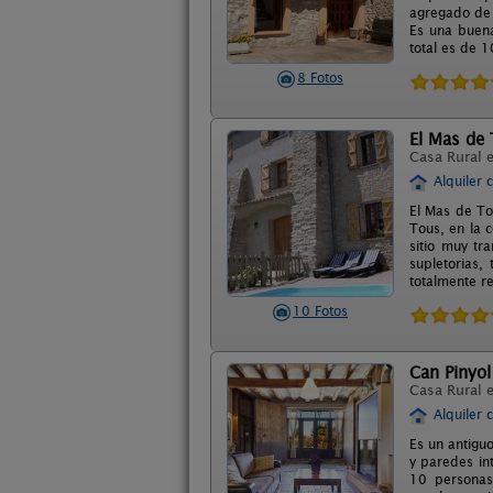
agregado de 
Es una buena
total es de 
8 Fotos
El Mas de
Casa Rural 
Alquiler 
El Mas de To
Tous, en la 
sitio muy tr
supletorias
totalmente re
10 Fotos
Can Pinyol
Casa Rural 
Alquiler 
Es un antigu
y paredes in
10 personas 