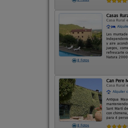
Casas Rur
Casa Rural 
Alquil
Les muntades
Independente
y aire acond
juegos, com
refrescarte c
Natura 2000
8 Fotos
Can Pere M
Casa Rural 
Alquiler 
Antigua Maso
manteniendo 
Sant Martí d
con chimena,
para 4 perso
8 Fotos