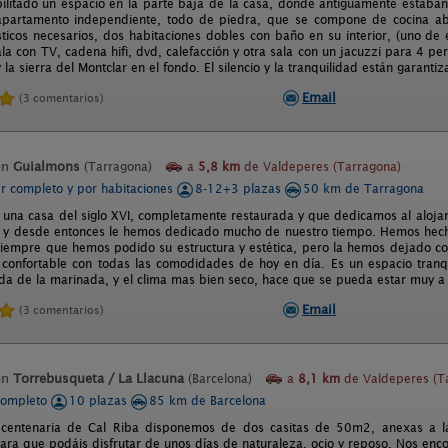
litado un espacio en la parte baja de la casa, donde antiguamente estaban
 apartamento independiente, todo de piedra, que se compone de cocina ab
ticos necesarios, dos habitaciones dobles con baño en su interior, (uno de el
la con TV, cadena hifi, dvd, calefacción y otra sala con un jacuzzi para 4 p
 la sierra del Montclar en el fondo. El silencio y la tranquilidad están garanti
Email
(3 comentarios)
en
Guialmons
(Tarragona)
a
5,8 km
de Valdeperes (Tarragona)
er completo y por habitaciones
8-12+3 plazas
50 km de Tarragona
 una casa del siglo XVI, completamente restaurada y que dedicamos al aloj
 y desde entonces le hemos dedicado mucho de nuestro tiempo. Hemos hecho
iempre que hemos podido su estructura y estética, pero la hemos dejado c
 confortable con todas las comodidades de hoy en día. Es un espacio tranq
bida de la marinada, y el clima mas bien seco, hace que se pueda estar muy a
Email
(3 comentarios)
en
Torrebusqueta / La Llacuna
(Barcelona)
a
8,1 km
de Valdeperes (T
completo
10 plazas
85 km de Barcelona
 centenaria de Cal Riba disponemos de dos casitas de 50m2, anexas a l
para que podáis disfrutar de unos días de naturaleza, ocio y reposo. Nos en