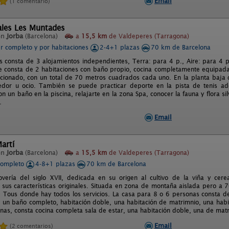
Email
(1 comentario)
ales Les Muntades
en
Jorba
(Barcelona)
a
15,5 km
de Valdeperes (Tarragona)
er completo y por habitaciones
2-4+1 plazas
70 km de Barcelona
 consta de 3 alojamientos independientes, Terra: para 4 p., Aire: para 4 p
 consta de 2 habitaciones con baño propio, cocina completamente equipada
icionado, con un total de 70 metros cuadrados cada uno. En la planta baja 
edor u ocio. También se puede practicar deporte en la pista de tenis ad
on un baño en la piscina, relajarte en la zona Spa, conocer la fauna y flora s
.
Email
artí
en
Jorba
(Barcelona)
a
15,5 km
de Valdeperes (Tarragona)
completo
4-8+1 plazas
70 km de Barcelona
vería del siglo XVII, dedicada en su origen al cultivo de la viña y cere
sus características originales. Situada en zona de montaña aislada pero a
e Tous donde hay todos los servicios. La casa para 8 o 6 personas consta d
 un baño completo, habitación doble, una habitación de matrimnio, una habit
nas, consta cocina completa sala de estar, una habitación doble, una de mat
Email
(2 comentarios)