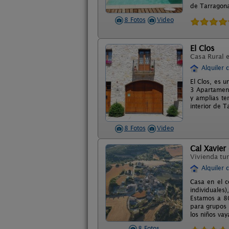
de Tarragona
8 Fotos
Video
El Clos
Casa Rural 
Alquiler 
El Clos, es 
3 Apartament
y amplias te
interior de T
8 Fotos
Video
Cal Xavier
Vivienda tur
Alquiler 
Casa en el c
individuales
Estamos a 80
para grupos 
los niños vay
8 Fotos