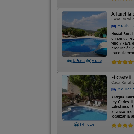
Arianel·la
Casa Rural 
Alquiler 
Hostal Rural
origen de Fr
vino y cava 
producción d
tranquilament
8 Fotos
Video
El Castell
Casa Rural 
Alquiler 
Antigua mura
rey Carles I
salesianos. 
antiguas mura
localizar la 
14 Fotos