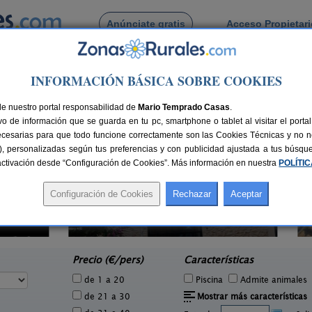
Anúnciate gratis
Acceso Propietar
Busca por pueblo
INFORMACIÓN BÁSICA SOBRE COOKIES
eperes
de Valdeperes
de nuestro portal responsabilidad de
Mario Temprado Casas
.
o de información que se guarda en tu pc, smartphone o tablet al visitar el port
ecesarias para que todo funcione correctamente son las Cookies Técnicas y no ne
rias), personalizadas según tus preferencias y con publicidad ajustada a tus búsq
sactivación desde “Configuración de Cookies”. Más información en nuestra
POLÍTI
Masia Siggi
2 pers.
4+2 pers.
69 €
50 €
Campredó (Tarragona)
e
desde
Precio (€/pers)
Características
de 1 a 20
Piscina
Admite animales
de 21 a 30
Mostrar más características