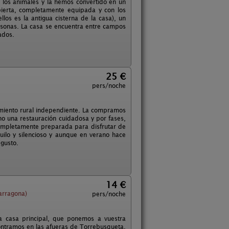
 los animales y la hemos convertido en un
ierta, completamente equipada y con los
los es la antigua cisterna de la casa), un
ersonas. La casa se encuentra entre campos
zados.
25 €
pers/noche
amiento rural independiente. La compramos
 una restauración cuidadosa y por fases,
ompletamente preparada para disfrutar de
uilo y silencioso y aunque en verano hace
 gusto.
14 €
arragona)
pers/noche
a casa principal, que ponemos a vuestra
contramos en las afueras de Torrebusqueta,