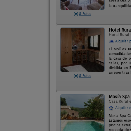
excelentes v
la tranquilid
8 Fotos
Hotel Rura
Hotel Rural
Alquiler 
El Molí es 
comodidades 
la casa de p
calles, por 
dividida en 
arrepentirás!
8 Fotos
Masía Spa
Casa Rural 
Alquiler 
Masía Spa Ca
Estamos espec
piscina exter
rodeada de v