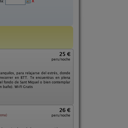
ida:
X
25 €
pers/noche
ranquilos, para relajarse del estrés, donde
recorrer en BTT. Te encuentras en plena
n el fondo de Sant Miquel o bien contemplar
n baño). WI-FI Gratis
26 €
ona)
pers/noche