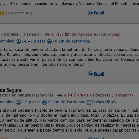
, y a 30 minutos en coche de las playas de Vilanova. Conoce el Penedès des
Email
(3 comentarios)
en
Conesa
(Tarragona)
a
11,7 km
de Valdeperes (Tarragona)
completo
2-6+1 plazas
70 km de Tarragona
una típica casa de pueblo situada a la entrada de Conesa, en la comarca Conc
os Rurales Independientes equipados y decorados al detalle, con su cocina
rrazas se puede ver el paisaje de los campos y huertos cercanos. Conesa e
arragona, buscarlo en Internet os sorprenderá !!
Email
 de Segura
ística en
Segura
(Tarragona)
a
14,7 km
de Valdeperes (Tarragona)
completo
2-9 plazas
61 km de Tarragona
Fechas Libres
entro del pequeño Pueblo de Segura (Tarragona). La casa consta de 4 hab
), 1 de matrimonio y 2 dobles en cama individual, total 10 plazas. Es una zo
0 metros de altitud. Hay varios caminos para senderismo saliendo de la pro
y familias. Es un pueblo súper tranquilo. Posibilidad de realizar numerosas 
an en bici o jueguen a pelota dentro el pueblo, ya que apenas pasan coches y