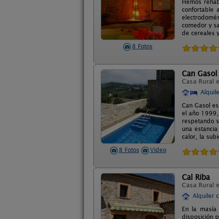
Hemos rehabi
confortable
electrodomés
comedor y sa
de cereales y
8 Fotos
Can Gasol
Casa Rural 
Alquil
Can Gasol es
el año 1999,
respetando s
una estancia
calor, la su
8 Fotos
Video
Cal Riba
Casa Rural 
Alquiler 
En la masía
disposición 