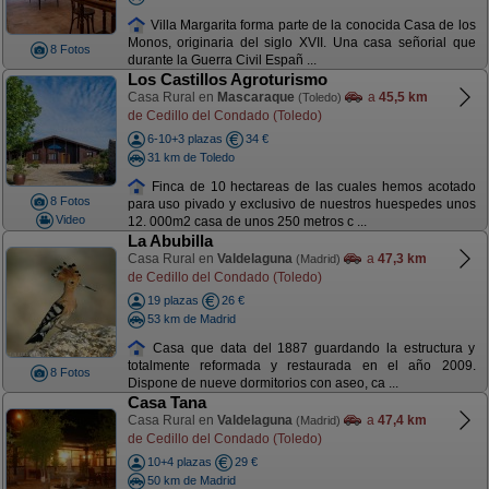
Villa Margarita forma parte de la conocida Casa de los
Monos, originaria del siglo XVII. Una casa señorial que
8 Fotos
durante la Guerra Civil Españ ...
Los Castillos Agroturismo
Casa Rural en
Mascaraque
a
45,5 km
(Toledo)
de Cedillo del Condado (Toledo)
6-10+3 plazas
34 €
31 km de Toledo
Finca de 10 hectareas de las cuales hemos acotado
8 Fotos
para uso pivado y exclusivo de nuestros huespedes unos
Video
12. 000m2 casa de unos 250 metros c ...
La Abubilla
Casa Rural en
Valdelaguna
a
47,3 km
(Madrid)
de Cedillo del Condado (Toledo)
19 plazas
26 €
53 km de Madrid
Casa que data del 1887 guardando la estructura y
totalmente reformada y restaurada en el año 2009.
8 Fotos
Dispone de nueve dormitorios con aseo, ca ...
Casa Tana
Casa Rural en
Valdelaguna
a
47,4 km
(Madrid)
de Cedillo del Condado (Toledo)
10+4 plazas
29 €
50 km de Madrid