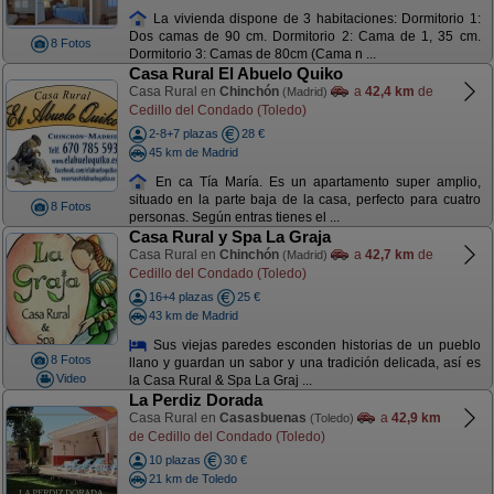
La vivienda dispone de 3 habitaciones: Dormitorio 1:
Dos camas de 90 cm. Dormitorio 2: Cama de 1, 35 cm.
8 Fotos
Dormitorio 3: Camas de 80cm (Cama n ...
Casa Rural El Abuelo Quiko
Casa Rural en
Chinchón
a
42,4 km
de
(Madrid)
Cedillo del Condado (Toledo)
2-8+7 plazas
28 €
45 km de Madrid
En ca Tía María. Es un apartamento super amplio,
situado en la parte baja de la casa, perfecto para cuatro
8 Fotos
personas. Según entras tienes el ...
Casa Rural y Spa La Graja
Casa Rural en
Chinchón
a
42,7 km
de
(Madrid)
Cedillo del Condado (Toledo)
16+4 plazas
25 €
43 km de Madrid
Sus viejas paredes esconden historias de un pueblo
8 Fotos
llano y guardan un sabor y una tradición delicada, así es
Video
la Casa Rural & Spa La Graj ...
La Perdiz Dorada
Casa Rural en
Casasbuenas
a
42,9 km
(Toledo)
de Cedillo del Condado (Toledo)
10 plazas
30 €
21 km de Toledo