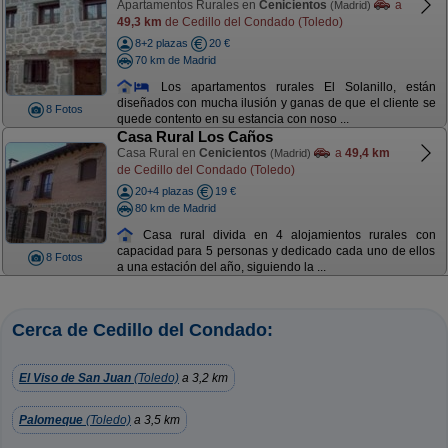
Apartamentos Rurales en
Cenicientos
a
(Madrid)
49,3 km
de Cedillo del Condado (Toledo)
8+2 plazas
20 €
70 km de Madrid
Los apartamentos rurales El Solanillo, están
diseñados con mucha ilusión y ganas de que el cliente se
8 Fotos
quede contento en su estancia con noso ...
Casa Rural Los Caños
Casa Rural en
Cenicientos
a
49,4 km
(Madrid)
de Cedillo del Condado (Toledo)
20+4 plazas
19 €
80 km de Madrid
Casa rural divida en 4 alojamientos rurales con
capacidad para 5 personas y dedicado cada uno de ellos
8 Fotos
a una estación del año, siguiendo la ...
Cerca de Cedillo del Condado:
El Viso de San Juan
(Toledo)
a 3,2 km
Palomeque
(Toledo)
a 3,5 km