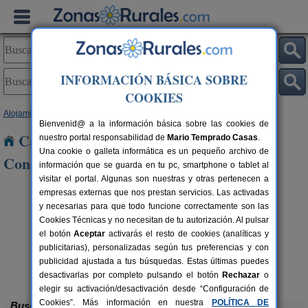
INFORMACIÓN BÁSICA SOBRE
COOKIES
Alojamientos
>
Castilla-La Mancha
>
Toledo
> Cedillo del Condado
Bienvenid@ a la información básica sobre las cookies de
Casas Rurales cerca de Cedillo del
nuestro portal responsabilidad de
Mario Temprado Casas
.
Una cookie o galleta informática es un pequeño archivo de
Condado
información que se guarda en tu pc, smartphone o tablet al
visitar el portal. Algunas son nuestras y otras pertenecen a
empresas externas que nos prestan servicios. Las activadas
y necesarias para que todo funcione correctamente son las
Cookies Técnicas y no necesitan de tu autorización. Al pulsar
el botón
Aceptar
activarás el resto de cookies (analíticas y
publicitarias), personalizadas según tus preferencias y con
publicidad ajustada a tus búsquedas. Estas últimas puedes
Casa Las Alberquillas
rs.
11 pers.
 €
30 €
El Real de San Vicente (Toledo)
desde
desactivarlas por completo pulsando el botón
Rechazar
o
elegir su activación/desactivación desde “Configuración de
Cookies”. Más información en nuestra
POLÍTICA DE
Buscar