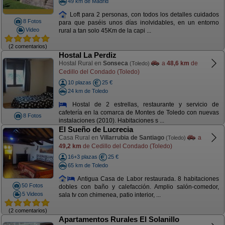
49 km de Madrid
Loft para 2 personas, con todos los detalles cuidados
8 Fotos
para que paséis unos días inolvidables, en un entorno
Video
rural a tan solo 45Km de la capi ...
(2 comentarios)
Hostal La Perdiz
Hostal Rural en
Sonseca
a
48,6 km
de
(Toledo)
Cedillo del Condado (Toledo)
10 plazas
25 €
24 km de Toledo
Hostal de 2 estrellas, restaurante y servicio de
cafetería en la comarca de Montes de Toledo con nuevas
8 Fotos
instalaciones (2010). Habitaciones s ...
El Sueño de Lucrecia
Casa Rural en
Villarrubia de Santiago
a
(Toledo)
49,2 km
de Cedillo del Condado (Toledo)
16+3 plazas
25 €
65 km de Toledo
Antigua Casa de Labor restaurada. 8 habitaciones
50 Fotos
dobles con baño y calefacción. Amplio salón-comedor,
5 Videos
sala tv con chimenea, patio interior, ...
(2 comentarios)
Apartamentos Rurales El Solanillo