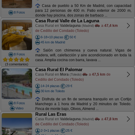
Casa de pueblo a 50 Km de Madrid, con capacidad
para 12 personas de 400 m. Patio exterior de 2000 m,
8 Fotos
donde hay piscina, dos zonas de barbaco ...
Casa Rural Valle de La Laguna
Casa Rural en
Valdelaguna
a
47,4 km
(Madrid)
de Cedillo del Condado (Toledo)
6-18+10 plazas
50 €
45 km de Madrid
Salón con chimenea y cueva natural. Vigas de
8 Fotos
madera, wifi, calefacción y aire acondicionado en toda la
casa. Amplia cocina con barra, lavava ...
(3 comentarios)
Casa Rural El Palomar
Casa Rural en
Mora
a
47,5 km
de
(Toledo)
Cedillo del Condado (Toledo)
14-24 plazas
29 €
30 km de Toledo
Disfruta de un fin de semana tranquilo en un Cortijo
8 Fotos
Manchego a 1 hora de Madrid y 20 minutos de Toledo.
Video
Finca de monte bajo, Olivos, Almend ...
Rural Las Eras
Casa Rural en
Valdelaguna
a
47,8 km
(Madrid)
de Cedillo del Condado (Toledo)
2-3+1 plazas
25 €