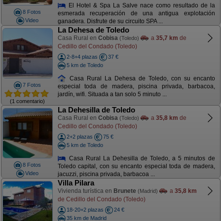
El Hotel & Spa La Salve nace como resultado de la
8 Fotos
esmerada recuperación de una antigua explotación
Video
ganadera. Disfrute de su circuito SPA ...
La Dehesa de Toledo
Casa Rural en
Cobisa
a
35,7 km
de
(Toledo)
Cedillo del Condado (Toledo)
2-8+4 plazas
37 €
5 km de Toledo
Casa Rural La Dehesa de Toledo, con su encanto
7 Fotos
especial toda de madera, piscina privada, barbacoa,
jardín, wifi. Situada a tan solo 5 minuto ...
(1 comentario)
La Dehesilla de Toledo
Casa Rural en
Cobisa
a
35,8 km
de
(Toledo)
Cedillo del Condado (Toledo)
2+2 plazas
75 €
5 km de Toledo
Casa Rural La Dehesilla de Toledo, a 5 minutos de
8 Fotos
Toledo capital, con su encanto especial toda de madera,
Video
jacuzzi, piscina privada, barbacoa ...
Villa Pilara
Vivienda turística en
Brunete
a
35,8 km
(Madrid)
de Cedillo del Condado (Toledo)
18-20+2 plazas
24 €
35 km de Madrid