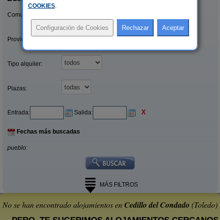
COOKIES
.
Comunidades:
Provincias/Islas:
Tipo alquiler:
Plazas:
X
Entrada:
Salida:
Fechas más buscadas
pueblo:
MÁS FILTROS
No se han encontrado alojamientos en
Cedillo del Condado
(Toledo)