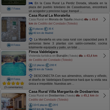
En la Casa Rural La Perdiz Dorada, situada en la
plaza del pueblo toledano de Casasbuenas, encontrará
7 Fotos
un acogedor y precioso lugar, tranquil ...
Casa Rural La Morateña
Casa Rural en
Morata de Tajuña
a
43,4
(Madrid)
km
de Cedillo del Condado (Toledo)
8 plazas
35 €
40 km de Madrid
La Morateña es una casa rural con capacidad para 8
personas tiene 3 plantas con salón-comedor, cocina
8 Fotos
totalmente equipada y patio, un total ...
Finca Valdelajara
Vivienda turística en
Burujón
a
43,4 km
(Toledo)
de Cedillo del Condado (Toledo)
12 plazas
200 €
26 km de Toledo
DESCONECTA Con sus almendros, olivares y viñedo,
8 Fotos
el diseño de Valdelajara Experience hará que tu visita sea
única e irrepetible. Nuestras am ...
(3 comentarios)
Casa Rural Villa Margarita de Dosbarrios
Casa Rural en
Dosbarrios
a
45,1 km
de
(Toledo)
Cedillo del Condado (Toledo)
10+5 plazas
28 €
63 km de Toledo