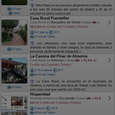
Villa Pilara es un precioso alojamiento turístico situado
8 Fotos
a tan solo 30 minutos del centro de Madrid y 30 de El
Video
escorial en plena cuenca del ...
Casa Rural Fuenteflor
Casa Rural en
Burguillos de Toledo
a
(Toledo)
36,2 km
de Cedillo del Condado (Toledo)
8+2 plazas
32 €
13 km de Toledo
Les ofrecemos una casa rural esplendida, para
disfrutar en familia o entre amigos, la casa es luminosa y
8 Fotos
funcional, perfectamente equipada c ...
La Casona del Pinar de Almorox
Casa Rural en
Almorox
a
41 km
de
(Toledo)
Cedillo del Condado (Toledo)
8-15+2 plazas
20 €
60 km de Toledo
La Casa Rural, se encuentra en el municipio de
Almorox, a menos de una hora de Toledo o de Madrid. Es
8 Fotos
una casa rural que cuenta con 2000 m2 ...
Hispanidad
Vivienda turística en
Escalonilla
a
41,8
(Toledo)
km
de Cedillo del Condado (Toledo)
6 plazas
135 €
38 km de Toledo