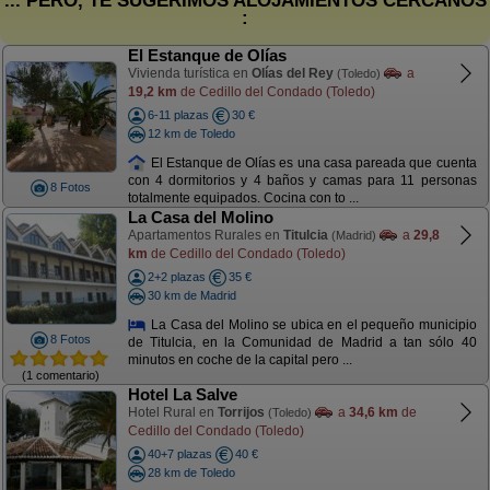
... PERO, TE SUGERIMOS ALOJAMIENTOS CERCANOS
:
El Estanque de Olías
Vivienda turística en
Olías del Rey
a
(Toledo)
19,2 km
de Cedillo del Condado (Toledo)
6-11 plazas
30 €
12 km de Toledo
El Estanque de Olías es una casa pareada que cuenta
con 4 dormitorios y 4 baños y camas para 11 personas
8 Fotos
totalmente equipados. Cocina con to ...
La Casa del Molino
Apartamentos Rurales en
Titulcia
a
29,8
(Madrid)
km
de Cedillo del Condado (Toledo)
2+2 plazas
35 €
30 km de Madrid
La Casa del Molino se ubica en el pequeño municipio
8 Fotos
de Titulcia, en la Comunidad de Madrid a tan sólo 40
minutos en coche de la capital pero ...
(1 comentario)
Hotel La Salve
Hotel Rural en
Torrijos
a
34,6 km
de
(Toledo)
Cedillo del Condado (Toledo)
40+7 plazas
40 €
28 km de Toledo