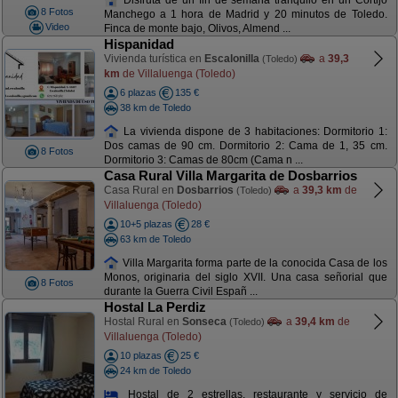
8 Fotos
Manchego a 1 hora de Madrid y 20 minutos de Toledo.
Video
Finca de monte bajo, Olivos, Almend ...
Hispanidad
Vivienda turística en
Escalonilla
a
39,3
(Toledo)
km
de Villaluenga (Toledo)
6 plazas
135 €
38 km de Toledo
La vivienda dispone de 3 habitaciones: Dormitorio 1:
Dos camas de 90 cm. Dormitorio 2: Cama de 1, 35 cm.
8 Fotos
Dormitorio 3: Camas de 80cm (Cama n ...
Casa Rural Villa Margarita de Dosbarrios
Casa Rural en
Dosbarrios
a
39,3 km
de
(Toledo)
Villaluenga (Toledo)
10+5 plazas
28 €
63 km de Toledo
Villa Margarita forma parte de la conocida Casa de los
Monos, originaria del siglo XVII. Una casa señorial que
8 Fotos
durante la Guerra Civil Españ ...
Hostal La Perdiz
Hostal Rural en
Sonseca
a
39,4 km
de
(Toledo)
Villaluenga (Toledo)
10 plazas
25 €
24 km de Toledo
Hostal de 2 estrellas, restaurante y servicio de