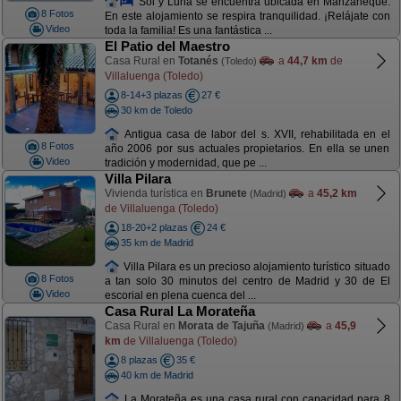
Sol y Luna se encuentra ubicada en Manzaneque.
8 Fotos
En este alojamiento se respira tranquilidad. ¡Relájate con
Video
toda la familia! Es una fantástica ...
El Patio del Maestro
Casa Rural en
Totanés
a
44,7 km
de
(Toledo)
Villaluenga (Toledo)
8-14+3 plazas
27 €
30 km de Toledo
Antigua casa de labor del s. XVII, rehabilitada en el
8 Fotos
año 2006 por sus actuales propietarios. En ella se unen
Video
tradición y modernidad, que pe ...
Villa Pilara
Vivienda turística en
Brunete
a
45,2 km
(Madrid)
de Villaluenga (Toledo)
18-20+2 plazas
24 €
35 km de Madrid
Villa Pilara es un precioso alojamiento turístico situado
8 Fotos
a tan solo 30 minutos del centro de Madrid y 30 de El
Video
escorial en plena cuenca del ...
Casa Rural La Morateña
Casa Rural en
Morata de Tajuña
a
45,9
(Madrid)
km
de Villaluenga (Toledo)
8 plazas
35 €
40 km de Madrid
La Morateña es una casa rural con capacidad para 8