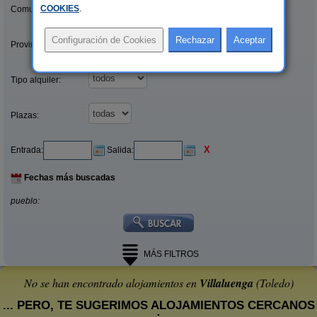
COOKIES
.
Comunidades:
Provincias/Islas:
Tipo alquiler:
Plazas:
X
Entrada:
Salida:
Fechas más buscadas
pueblo:
MÁS FILTROS
No se han encontrado alojamientos en
Villaluenga
(Toledo)
... PERO, TE SUGERIMOS ALOJAMIENTOS CERCANOS
: