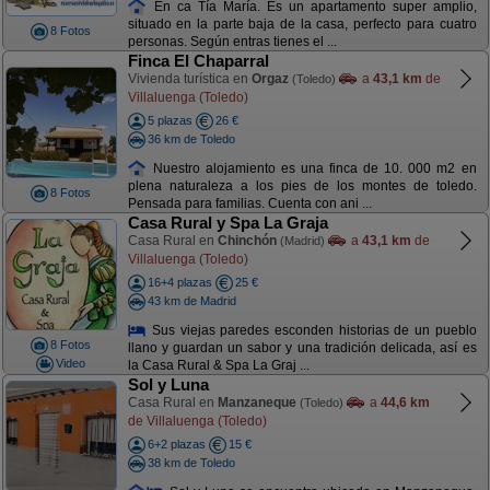
En ca Tía María. Es un apartamento super amplio,
situado en la parte baja de la casa, perfecto para cuatro
8 Fotos
personas. Según entras tienes el ...
Finca El Chaparral
Vivienda turística en
Orgaz
a
43,1 km
de
(Toledo)
Villaluenga (Toledo)
5 plazas
26 €
36 km de Toledo
Nuestro alojamiento es una finca de 10. 000 m2 en
plena naturaleza a los pies de los montes de toledo.
8 Fotos
Pensada para familias. Cuenta con ani ...
Casa Rural y Spa La Graja
Casa Rural en
Chinchón
a
43,1 km
de
(Madrid)
Villaluenga (Toledo)
16+4 plazas
25 €
43 km de Madrid
Sus viejas paredes esconden historias de un pueblo
8 Fotos
llano y guardan un sabor y una tradición delicada, así es
Video
la Casa Rural & Spa La Graj ...
Sol y Luna
Casa Rural en
Manzaneque
a
44,6 km
(Toledo)
de Villaluenga (Toledo)
6+2 plazas
15 €
38 km de Toledo