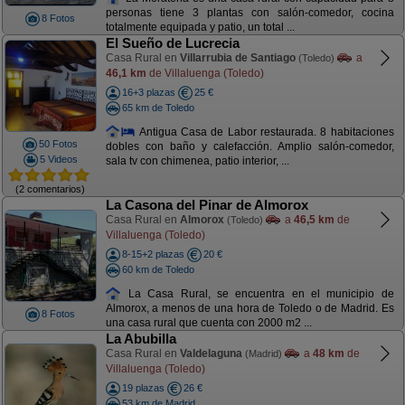
personas tiene 3 plantas con salón-comedor, cocina
8 Fotos
totalmente equipada y patio, un total ...
El Sueño de Lucrecia
Casa Rural en
Villarrubia de Santiago
a
(Toledo)
46,1 km
de Villaluenga (Toledo)
16+3 plazas
25 €
65 km de Toledo
Antigua Casa de Labor restaurada. 8 habitaciones
50 Fotos
dobles con baño y calefacción. Amplio salón-comedor,
5 Videos
sala tv con chimenea, patio interior, ...
(2 comentarios)
La Casona del Pinar de Almorox
Casa Rural en
Almorox
a
46,5 km
de
(Toledo)
Villaluenga (Toledo)
8-15+2 plazas
20 €
60 km de Toledo
La Casa Rural, se encuentra en el municipio de
Almorox, a menos de una hora de Toledo o de Madrid. Es
8 Fotos
una casa rural que cuenta con 2000 m2 ...
La Abubilla
Casa Rural en
Valdelaguna
a
48 km
de
(Madrid)
Villaluenga (Toledo)
19 plazas
26 €
53 km de Madrid