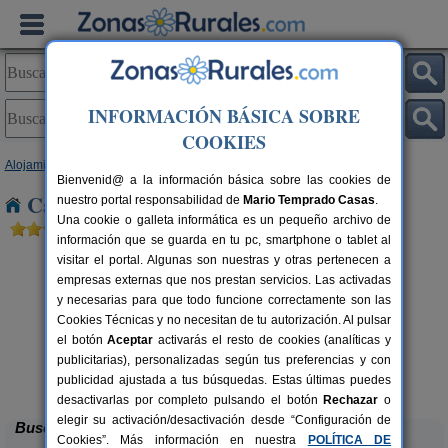
INFORMACIÓN BÁSICA SOBRE
COOKIES
Alojamientos
>
Castilla-La Mancha
>
Toledo
> Villaluenga
Bienvenid@ a la información básica sobre las cookies de
Casas Rurales cerca de Villaluenga
nuestro portal responsabilidad de
Mario Temprado Casas
.
Una cookie o galleta informática es un pequeño archivo de
información que se guarda en tu pc, smartphone o tablet al
visitar el portal. Algunas son nuestras y otras pertenecen a
empresas externas que nos prestan servicios. Las activadas
y necesarias para que todo funcione correctamente son las
Cookies Técnicas y no necesitan de tu autorización. Al pulsar
el botón
Aceptar
activarás el resto de cookies (analíticas y
publicitarias), personalizadas según tus preferencias y con
Casa Rural Dos Hermanas
rs.
8-14+4 pers.
 €
30 €
publicidad ajustada a tus búsquedas. Estas últimas puedes
Navahermosa (Toledo)
desde
desactivarlas por completo pulsando el botón
Rechazar
o
elegir su activación/desactivación desde “Configuración de
Buscar
Cookies”. Más información en nuestra
POLÍTICA DE