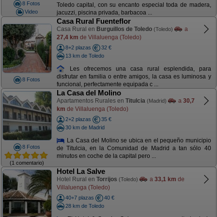
8 Fotos
Toledo capital, con su encanto especial toda de madera,
Video
jacuzzi, piscina privada, barbacoa ...
Casa Rural Fuenteflor
Casa Rural en
Burguillos de Toledo
a
(Toledo)
27,4 km
de Villaluenga (Toledo)
8+2 plazas
32 €
13 km de Toledo
Les ofrecemos una casa rural esplendida, para
disfrutar en familia o entre amigos, la casa es luminosa y
8 Fotos
funcional, perfectamente equipada c ...
La Casa del Molino
Apartamentos Rurales en
Titulcia
a
30,7
(Madrid)
km
de Villaluenga (Toledo)
2+2 plazas
35 €
30 km de Madrid
La Casa del Molino se ubica en el pequeño municipio
8 Fotos
de Titulcia, en la Comunidad de Madrid a tan sólo 40
minutos en coche de la capital pero ...
(1 comentario)
Hotel La Salve
Hotel Rural en
Torrijos
a
33,1 km
de
(Toledo)
Villaluenga (Toledo)
40+7 plazas
40 €
28 km de Toledo