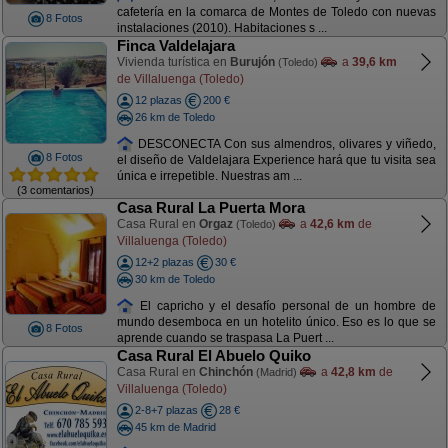
cafetería en la comarca de Montes de Toledo con nuevas
8 Fotos
instalaciones (2010). Habitaciones s ...
Finca Valdelajara
Vivienda turística en
Burujón
a
39,6 km
(Toledo)
de Villaluenga (Toledo)
12 plazas
200 €
26 km de Toledo
DESCONECTA Con sus almendros, olivares y viñedo,
8 Fotos
el diseño de Valdelajara Experience hará que tu visita sea
única e irrepetible. Nuestras am ...
(3 comentarios)
Casa Rural La Puerta Mora
Casa Rural en
Orgaz
a
42,6 km
de
(Toledo)
Villaluenga (Toledo)
12+2 plazas
30 €
30 km de Toledo
El capricho y el desafío personal de un hombre de
mundo desemboca en un hotelito único. Eso es lo que se
8 Fotos
aprende cuando se traspasa La Puert ...
Casa Rural El Abuelo Quiko
Casa Rural en
Chinchón
a
42,8 km
de
(Madrid)
Villaluenga (Toledo)
2-8+7 plazas
28 €
45 km de Madrid