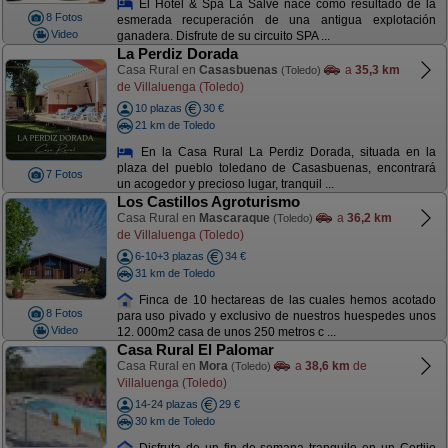
El Hotel & Spa La Salve nace como resultado de la
8 Fotos
esmerada recuperación de una antigua explotación
Video
ganadera. Disfrute de su circuito SPA ...
La Perdiz Dorada
Casa Rural en
Casasbuenas
a
35,3 km
(Toledo)
de Villaluenga (Toledo)
10 plazas
30 €
21 km de Toledo
En la Casa Rural La Perdiz Dorada, situada en la
plaza del pueblo toledano de Casasbuenas, encontrará
7 Fotos
un acogedor y precioso lugar, tranquil ...
Los Castillos Agroturismo
Casa Rural en
Mascaraque
a
36,2 km
(Toledo)
de Villaluenga (Toledo)
6-10+3 plazas
34 €
31 km de Toledo
Finca de 10 hectareas de las cuales hemos acotado
8 Fotos
para uso pivado y exclusivo de nuestros huespedes unos
Video
12. 000m2 casa de unos 250 metros c ...
Casa Rural El Palomar
Casa Rural en
Mora
a
38,6 km
de
(Toledo)
Villaluenga (Toledo)
14-24 plazas
29 €
30 km de Toledo
Disfruta de un fin de semana tranquilo en un Cortijo