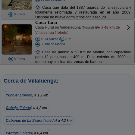
Casa que data del 1887 guardando la estructura y
totalmente reformada y restaurada en el año 2009.
8 Fotos
Dispone de nueve dormitorios con aseo, ca ...
Casa Tana
Casa Rural en
Valdelaguna
a
48 km
de
(Madrid)
Villaluenga (Toledo)
10+4 plazas
29 €
50 km de Madrid
Casa de pueblo a 50 Km de Madrid, con capacidad
para 12 personas de 400 m. Patio exterior de 2000 m,
8 Fotos
donde hay piscina, dos zonas de barbaco ...
Cerca de Villaluenga:
Yuncler
(Toledo)
a 1,2 km
Cobeja
(Toledo)
a 4,2 km
Cabañas de La Sagra
(Toledo)
a 4,2 km
Pantoja
(Toledo)
a 6,4 km