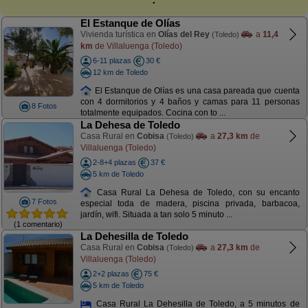
El Estanque de Olías
Vivienda turística en
Olías del Rey
a
11,4
(Toledo)
km
de Villaluenga (Toledo)
6-11 plazas
30 €
12 km de Toledo
El Estanque de Olías es una casa pareada que cuenta
con 4 dormitorios y 4 baños y camas para 11 personas
8 Fotos
totalmente equipados. Cocina con to ...
La Dehesa de Toledo
Casa Rural en
Cobisa
a
27,3 km
de
(Toledo)
Villaluenga (Toledo)
2-8+4 plazas
37 €
5 km de Toledo
Casa Rural La Dehesa de Toledo, con su encanto
7 Fotos
especial toda de madera, piscina privada, barbacoa,
jardín, wifi. Situada a tan solo 5 minuto ...
(1 comentario)
La Dehesilla de Toledo
Casa Rural en
Cobisa
a
27,3 km
de
(Toledo)
Villaluenga (Toledo)
2+2 plazas
75 €
5 km de Toledo
Casa Rural La Dehesilla de Toledo, a 5 minutos de