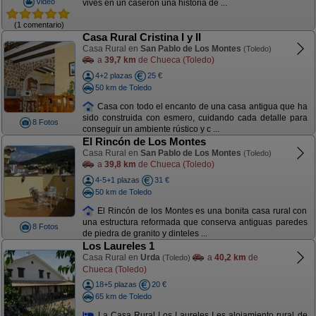
Video
vives en un caserón una historia de ...
(1 comentario)
Casa Rural Cristina I y II
Casa Rural en
San Pablo de Los Montes
(Toledo)
a
39,7 km
de Chueca (Toledo)
4+2 plazas
25 €
50 km de Toledo
Casa con todo el encanto de una casa antigua que ha
sido construida con esmero, cuidando cada detalle para
8 Fotos
conseguir un ambiente rústico y c ...
El Rincón de Los Montes
Casa Rural en
San Pablo de Los Montes
(Toledo)
a
39,8 km
de Chueca (Toledo)
4-5+1 plazas
31 €
50 km de Toledo
El Rincón de los Montes es una bonita casa rural con
una estructura reformada que conserva antiguas paredes
8 Fotos
de piedra de granito y dinteles ...
Los Laureles 1
Casa Rural en
Urda
a
40,2 km
de
(Toledo)
Chueca (Toledo)
18+5 plazas
20 €
65 km de Toledo
La Casa Rural Los Laureles I es alojamiento rural de