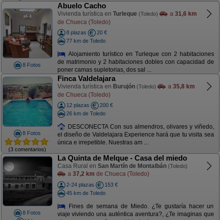
Abuelo Cacho
Vivienda turística en
Turleque
a
31,6 km
(Toledo)
de Chueca (Toledo)
8 plazas
20 €
77 km de Toledo
Alojamiento turístico en Turleque con 2 habitaciones
de matrimonio y 2 habitaciones dobles con capacidad de
8 Fotos
poner camas supletorias, dos sal ...
Finca Valdelajara
Vivienda turística en
Burujón
a
35,8 km
(Toledo)
de Chueca (Toledo)
12 plazas
200 €
26 km de Toledo
DESCONECTA Con sus almendros, olivares y viñedo,
8 Fotos
el diseño de Valdelajara Experience hará que tu visita sea
única e irrepetible. Nuestras am ...
(3 comentarios)
La Quinta de Melque - Casa del miedo
Casa Rural en
San Martín de Montalbán
(Toledo)
a
37,2 km
de Chueca (Toledo)
2-24 plazas
153 €
45 km de Toledo
Fines de semana de Miedo. ¿Te gustaría hacer un
8 Fotos
viaje viviendo una auténtica aventura?, ¿Te imaginas que