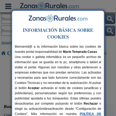
INFORMACIÓN BÁSICA SOBRE
COOKIES
Alojamientos
>
Castilla-La Mancha
>
Toledo
> Chueca
Bienvenid@ a la información básica sobre las cookies de
Casas Rurales cerca de Chueca
nuestro portal responsabilidad de
Mario Temprado Casas
.
Una cookie o galleta informática es un pequeño archivo de
información que se guarda en tu pc, smartphone o tablet al
visitar el portal. Algunas son nuestras y otras pertenecen a
empresas externas que nos prestan servicios. Las activadas
y necesarias para que todo funcione correctamente son las
Cookies Técnicas y no necesitan de tu autorización. Al pulsar
el botón
Aceptar
activarás el resto de cookies (analíticas y
El Sueño de Lucrecia
rs.
16+3 pers.
publicitarias), personalizadas según tus preferencias y con
 €
25 €
Villarrubia de Santiago (Toledo)
desde
publicidad ajustada a tus búsquedas. Estas últimas puedes
desactivarlas por completo pulsando el botón
Rechazar
o
Buscar
elegir su activación/desactivación desde “Configuración de
Cookies”. Más información en nuestra
POLÍTICA DE
Comunidades: