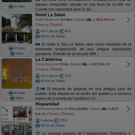
alquiler compartido, situado en una finca de 10.400 m2.
8 Fotos
Cuenta con capacidad para 21 pe ...
Hotel La Salve
Hotel Rural en
Torrijos
a
40,4 km
de
(Toledo)
Chueca (Toledo)
40+7 plazas
40 €
28 km de Toledo
El Hotel & Spa La Salve nace como resultado de la
8 Fotos
esmerada recuperación de una antigua explotación
Video
ganadera. Disfrute de su circuito SPA ...
La Calderina
Casa Rural en
Urda
a
40,5 km
de
(Toledo)
Chueca (Toledo)
10+1 plazas
24 €
68 km de Toledo
El encanto de alojarse en una antigua casa de
8 Fotos
pueblo. Está situada en el centro del pueblo y a escasos
Video
metros de la ermita del Santísimo Cri ...
Hispanidad
Vivienda turística en
Escalonilla
a
40,5
(Toledo)
km
de Chueca (Toledo)
6 plazas
135 €
38 km de Toledo
La vivienda dispone de 3 habitaciones: Dormitorio 1: