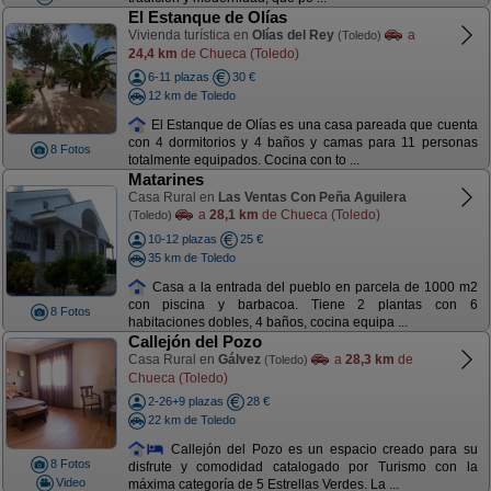
El Estanque de Olías
Vivienda turística en
Olías del Rey
a
(Toledo)
24,4 km
de Chueca (Toledo)
6-11 plazas
30 €
12 km de Toledo
El Estanque de Olías es una casa pareada que cuenta
con 4 dormitorios y 4 baños y camas para 11 personas
8 Fotos
totalmente equipados. Cocina con to ...
Matarines
Casa Rural en
Las Ventas Con Peña Aguilera
a
28,1 km
de Chueca (Toledo)
(Toledo)
10-12 plazas
25 €
35 km de Toledo
Casa a la entrada del pueblo en parcela de 1000 m2
con piscina y barbacoa. Tiene 2 plantas con 6
8 Fotos
habitaciones dobles, 4 baños, cocina equipa ...
Callejón del Pozo
Casa Rural en
Gálvez
a
28,3 km
de
(Toledo)
Chueca (Toledo)
2-26+9 plazas
28 €
22 km de Toledo
Callejón del Pozo es un espacio creado para su
8 Fotos
disfrute y comodidad catalogado por Turismo con la
Video
máxima categoría de 5 Estrellas Verdes. La ...