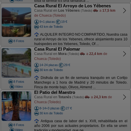
toda la familia! Es una fantástica ...
Casa Rural El Arroyo de Los Yébenes
Casa Rural en
Los Yébenes
a
17,5 km
(Toledo)
de Chueca (Toledo)
9+1 plazas
19 €
43 km de Toledo
ALQUILER INTEGRO NO COMPARTIDO, Nuestra casa
rural el Arroyo de los Yebenes, ofrece alojamiento para 10
8 Fotos
huéspedes en los Yebenes, Toledo, Of ...
Casa Rural El Palomar
Casa Rural en
Mora
a
22,4 km
de
(Toledo)
Chueca (Toledo)
14-24 plazas
29 €
30 km de Toledo
Disfruta de un fin de semana tranquilo en un Cortijo
8 Fotos
Manchego a 1 hora de Madrid y 20 minutos de Toledo.
Video
Finca de monte bajo, Olivos, Almend ...
El Patio del Maestro
Casa Rural en
Totanés
a
24,3 km
de
(Toledo)
Chueca (Toledo)
8-14+3 plazas
27 €
30 km de Toledo
Antigua casa de labor del s. XVII, rehabilitada en el
8 Fotos
año 2006 por sus actuales propietarios. En ella se unen
Video
tradición y modernidad, que pe ...