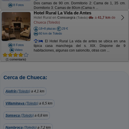
Dos camas de 90 cm. Dormitorio 2: Cama de 1, 35 cm.
8 Fotos
Dormitorio 3: Camas de 80cm (Cama n ...
Hotel Rural La Vida de Antes
Hotel Rural en
Consuegra
a
41,7 km
de
(Toledo)
Chueca (Toledo)
18+8 plazas
29 €
60 km de Toledo
El Hotel Rural La vida de antes se ubica en una
8 Fotos
típica casa manchega del s. XIX. Dispone de 9
Video
habitaciones, algunas con saloncito, otras con ...
(1 comentario)
Cerca de Chueca:
Ajofrín
(Toledo)
a 4,1 km
Villaminaya
(Toledo)
a 6,5 km
Sonseca
(Toledo)
a 6,8 km
Nambroca
(Toledo)
a 7,2 km