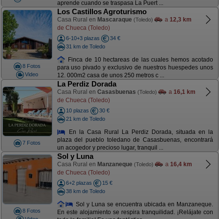
aprende cuando se traspasa La Puert ...
Los Castillos Agroturismo
Casa Rural en
Mascaraque
a
12,3 km
(Toledo)
de Chueca (Toledo)
6-10+3 plazas
34 €
31 km de Toledo
Finca de 10 hectareas de las cuales hemos acotado
8 Fotos
para uso pivado y exclusivo de nuestros huespedes unos
Video
12. 000m2 casa de unos 250 metros c ...
La Perdiz Dorada
Casa Rural en
Casasbuenas
a
16,1 km
(Toledo)
de Chueca (Toledo)
10 plazas
30 €
21 km de Toledo
En la Casa Rural La Perdiz Dorada, situada en la
plaza del pueblo toledano de Casasbuenas, encontrará
7 Fotos
un acogedor y precioso lugar, tranquil ...
Sol y Luna
Casa Rural en
Manzaneque
a
16,4 km
(Toledo)
de Chueca (Toledo)
6+2 plazas
15 €
38 km de Toledo
Sol y Luna se encuentra ubicada en Manzaneque.
8 Fotos
En este alojamiento se respira tranquilidad. ¡Relájate con
Video