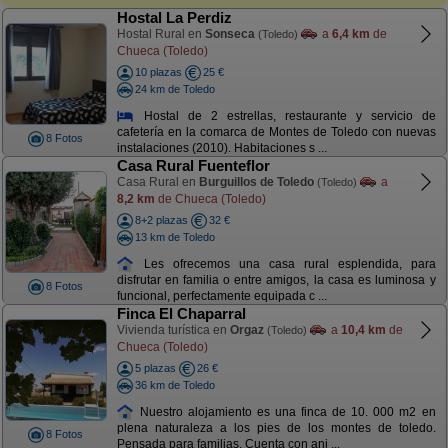
Hostal La Perdiz
Hostal Rural en
Sonseca
a
6,4 km
de
(Toledo)
Chueca (Toledo)
10 plazas
25 €
24 km de Toledo
Hostal de 2 estrellas, restaurante y servicio de
cafetería en la comarca de Montes de Toledo con nuevas
8 Fotos
instalaciones (2010). Habitaciones s ...
Casa Rural Fuenteflor
Casa Rural en
Burguillos de Toledo
a
(Toledo)
8,2 km
de Chueca (Toledo)
8+2 plazas
32 €
13 km de Toledo
Les ofrecemos una casa rural esplendida, para
disfrutar en familia o entre amigos, la casa es luminosa y
8 Fotos
funcional, perfectamente equipada c ...
Finca El Chaparral
Vivienda turística en
Orgaz
a
10,4 km
de
(Toledo)
Chueca (Toledo)
5 plazas
26 €
36 km de Toledo
Nuestro alojamiento es una finca de 10. 000 m2 en
plena naturaleza a los pies de los montes de toledo.
8 Fotos
Pensada para familias. Cuenta con ani ...