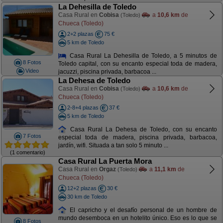
La Dehesilla de Toledo
Casa Rural en
Cobisa
a
10,6 km
de
(Toledo)
Chueca (Toledo)
2+2 plazas
75 €
5 km de Toledo
Casa Rural La Dehesilla de Toledo, a 5 minutos de
8 Fotos
Toledo capital, con su encanto especial toda de madera,
Video
jacuzzi, piscina privada, barbacoa ...
La Dehesa de Toledo
Casa Rural en
Cobisa
a
10,6 km
de
(Toledo)
Chueca (Toledo)
2-8+4 plazas
37 €
5 km de Toledo
Casa Rural La Dehesa de Toledo, con su encanto
7 Fotos
especial toda de madera, piscina privada, barbacoa,
jardín, wifi. Situada a tan solo 5 minuto ...
(1 comentario)
Casa Rural La Puerta Mora
Casa Rural en
Orgaz
a
11,1 km
de
(Toledo)
Chueca (Toledo)
12+2 plazas
30 €
30 km de Toledo
El capricho y el desafío personal de un hombre de
mundo desemboca en un hotelito único. Eso es lo que se
8 Fotos