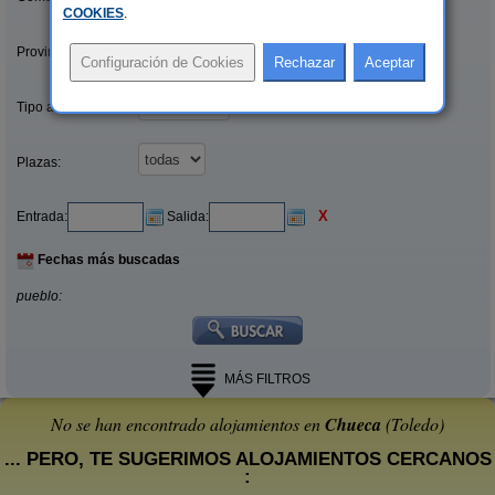
COOKIES
.
Provincias/Islas:
Tipo alquiler:
Plazas:
X
Entrada:
Salida:
Fechas más buscadas
pueblo:
MÁS FILTROS
No se han encontrado alojamientos en
Chueca
(Toledo)
... PERO, TE SUGERIMOS ALOJAMIENTOS CERCANOS
: