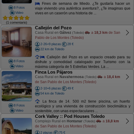
Fines de semana de Miedo. ¿Te gustaría hacer un
8 Fotos
viaje viviendo una auténtica aventura?, ¿Te imaginas que
Video
vives en un caserón una historia de ...
(1 comentario)
Callejón del Pozo
Casa Rural en
Gálvez
a
18,3 km
de San
(Toledo)
Pablo de Los Montes (Toledo)
2-26+9 plazas
28 €
22 km de Toledo
Callejón del Pozo es un espacio creado para su
8 Fotos
disfrute y comodidad catalogado por Turismo con la
Video
máxima categoría de 5 Estrellas Verdes. La ...
Finca Los Pájaros
Casa Rural en
Navahermosa
a
18,4 km
(Toledo)
de San Pablo de Los Montes (Toledo)
2-10+6 plazas
49 €
54 km de Toledo
La finca de 14. 500 m2 tiene piscina, un huerto
8 Fotos
ecológico y una vivienda de construcción bioclimática y
Video
sostenible, con unas espectaculares ...
Cork Valley :: Pod Houses Toledo
Complejo Rural en
Hontanar
a
18,8 km
(Toledo)
de San Pablo de Los Montes (Toledo)
2 plazas
75 €