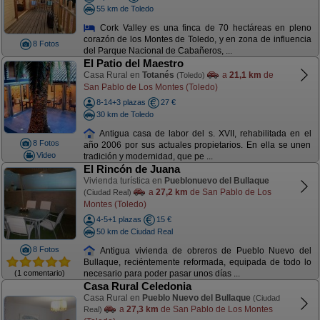
55 km de Toledo
Cork Valley es una finca de 70 hectáreas en pleno
corazón de los Montes de Toledo, y en zona de influencia
8 Fotos
del Parque Nacional de Cabañeros, ...
El Patio del Maestro
Casa Rural en
Totanés
a
21,1 km
de
(Toledo)
San Pablo de Los Montes (Toledo)
8-14+3 plazas
27 €
30 km de Toledo
Antigua casa de labor del s. XVII, rehabilitada en el
8 Fotos
año 2006 por sus actuales propietarios. En ella se unen
Video
tradición y modernidad, que pe ...
El Rincón de Juana
Vivienda turística en
Pueblonuevo del Bullaque
a
27,2 km
de San Pablo de Los
(Ciudad Real)
Montes (Toledo)
4-5+1 plazas
15 €
50 km de Ciudad Real
8 Fotos
Antigua vivienda de obreros de Pueblo Nuevo del
Bullaque, reciéntemente reformada, equipada de todo lo
(1 comentario)
necesario para poder pasar unos días ...
Casa Rural Celedonia
Casa Rural en
Pueblo Nuevo del Bullaque
(Ciudad
a
27,3 km
de San Pablo de Los Montes
Real)