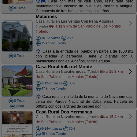
Casa con más de cien años, restaurada pero
manteniendo el encanto de lo que es, rústica y antigua.
8 Fotos
Compuesta de tres habitaciones, dos baños ...
Matarines
Casa Rural en
Las Ventas Con Peña Aguilera
a
11,9 km
de San Pablo de Los Montes
(Toledo)
(Toledo)
10-12 plazas
25 €
35 km de Toledo
Casa a la entrada del pueblo en parcela de 1000 m2
8 Fotos
con piscina y barbacoa. Tiene 2 plantas con 6
habitaciones dobles, 4 baños, cocina equipa ...
Casa Rural Villa del Monte
Casa Rural en
Navahermosa
a
15,3 km
(Toledo)
de San Pablo de Los Montes (Toledo)
2-12+1 plazas
30 €
47 km de Toledo
Casa rural en la falda de la montaña de Navahermosa,
8 Fotos
cerca del Parque Nacional de Cabañeros. Parcela de
Video
600m2 con dos jardines de césped don ...
Casa Rural Dos Hermanas
Casa Rural en
Navahermosa
a
15,4 km
(Toledo)
de San Pablo de Los Montes (Toledo)
8-14+4 plazas
30 €
45 km de Toledo