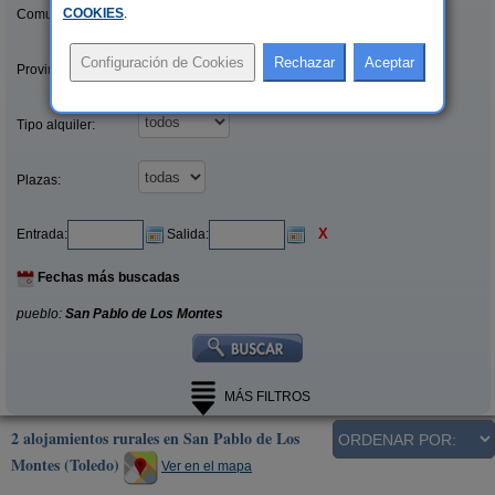
COOKIES
.
Comunidades:
Provincias/Islas:
Tipo alquiler:
Plazas:
X
Entrada:
Salida:
Fechas más buscadas
pueblo:
San Pablo de Los Montes
MÁS FILTROS
2 alojamientos rurales en San Pablo de Los
Montes (Toledo)
Ver en el mapa