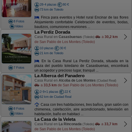
28-4 plazas
80 €
73 km de Toledo
Finca para eventos y Hotel rural Encinar de las flores
8 Fotos
Alojamiento confortable Celebración de eventos, bodas,
Video
bautizos, comuniones reuniones ...
La Perdiz Dorada
Casa Rural en
Casasbuenas
a
30,2 km
(Toledo)
de San Pablo de Los Montes (Toledo)
10 plazas
30 €
21 km de Toledo
En la Casa Rural La Perdiz Dorada, situada en la
plaza del pueblo toledano de Casasbuenas, encontrará
7 Fotos
un acogedor y precioso lugar, tranquil ...
La Alberca del Panadero
Casa Rural en
Alcoba de Los Montes
(Ciudad Real)
a
33,5 km
de San Pablo de Los Montes (Toledo)
2-9+1 plazas
22 €
62 km de Ciudad Real
Casa con tres habitaciones, tres baños, gran salón con
8 Fotos
chimenea, calefacción, aire acondicionado, televisión en
Video
habitación, baño en habitaci ...
La Casa de la Veleta
Casa Rural en
La Rinconada
a
33,7 km
(Toledo)
de San Pablo de Los Montes (Toledo)