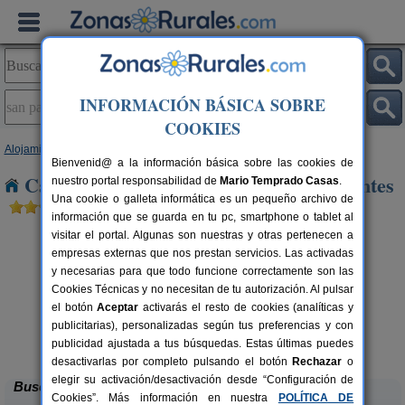
INFORMACIÓN BÁSICA SOBRE
COOKIES
Alojamientos
>
Castilla-La Mancha
>
Toledo
> San Pablo de Los Montes
Bienvenid@ a la información básica sobre las cookies de
Casas Rurales en San Pablo de Los Montes
nuestro portal responsabilidad de
Mario Temprado Casas
.
Una cookie o galleta informática es un pequeño archivo de
información que se guarda en tu pc, smartphone o tablet al
visitar el portal. Algunas son nuestras y otras pertenecen a
empresas externas que nos prestan servicios. Las activadas
y necesarias para que todo funcione correctamente son las
Cookies Técnicas y no necesitan de tu autorización. Al pulsar
el botón
Aceptar
activarás el resto de cookies (analíticas y
publicitarias), personalizadas según tus preferencias y con
El Sueño de Lucrecia
rs.
16+3 pers.
 €
25 €
publicidad ajustada a tus búsquedas. Estas últimas puedes
Villarrubia de Santiago (Toledo)
desde
desactivarlas por completo pulsando el botón
Rechazar
o
elegir su activación/desactivación desde “Configuración de
Buscar
Cookies”. Más información en nuestra
POLÍTICA DE