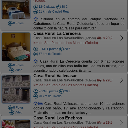
(Toledo)
12+2 plazas
30 €
51 km de Ciudad Real
Situada en el entorno del Parque Nacional de
8 Fotos
Cabañeros, la Casa Rural Celedonia ofrece un lugar de
contacto con la naturaleza para disfrutar ...
Casa Rural La Cerecera
Casa Rural en
Los Navalucillos
a
29,2
(Toledo)
km
de San Pablo de Los Montes (Toledo)
2-13+1 plazas
20 €
77 km de Toledo
Casa Rural La Cerecera cuenta con 6 habitaciones
8 Fotos
dobles, una de ellas con baño incluido en la misma, aire
Video
acondiconado y calefacción. Están ...
Casa Rural Vallecasar
Casa Rural en
Los Navalucillos
a
29,3
(Toledo)
km
de San Pablo de Los Montes (Toledo)
2-23+3 plazas
20 €
70 km de Toledo
Casa Rural Vallecasar cuenta con 10 habitaciones
8 Fotos
dobles con baño, TV, aire acondicionado y calefacción.
Video
Están distribuidas en dos plantas y ...
Casa Rural Los Enebros
Casa Rural en
Los Navalucillos
a
29,5
(Toledo)
km
de San Pablo de Los Montes (Toledo)