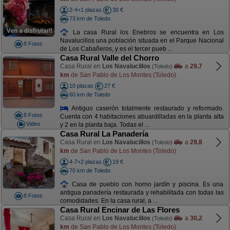
2-4+1 plazas
30 €
73 km de Toledo
La casa Rural los Enebros se encuentra en Los
Navalucillos una población situada en el Parque Nacional
8 Fotos
de Los Cabañeros, y es el tercer pueb ...
Casa Rural Valle del Chorro
Casa Rural en
Los Navalucillos
a
29,7
(Toledo)
km
de San Pablo de Los Montes (Toledo)
10 plazas
27 €
60 km de Toledo
Antiguo caserón totalmente restaurado y reformado.
8 Fotos
Cuenta con 4 habitaciones abuardilladas en la planta alta
Video
y 2 en la planta baja. Todas el ...
Casa Rural La Panadería
Casa Rural en
Los Navalucillos
a
29,8
(Toledo)
km
de San Pablo de Los Montes (Toledo)
4-7+2 plazas
19 €
70 km de Toledo
Casa de pueblo con horno jardín y piscina. Es una
antigua panadería restaurada y rehabilitada con todas las
8 Fotos
comodidades. En la casa rural, a ...
Casa Rural Encinar de Las Flores
Casa Rural en
Los Navalucillos
a
30,2
(Toledo)
km
de San Pablo de Los Montes (Toledo)