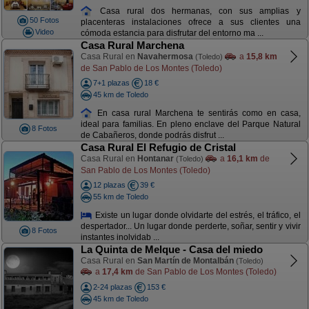
Casa rural dos hermanas, con sus amplias y
50 Fotos
placenteras instalaciones ofrece a sus clientes una
Video
cómoda estancia para disfrutar del entorno ma ...
Casa Rural Marchena
Casa Rural en
Navahermosa
a
15,8 km
(Toledo)
de San Pablo de Los Montes (Toledo)
7+1 plazas
18 €
45 km de Toledo
En casa rural Marchena te sentirás como en casa,
ideal para familias. En pleno enclave del Parque Natural
8 Fotos
de Cabañeros, donde podrás disfrut ...
Casa Rural El Refugio de Cristal
Casa Rural en
Hontanar
a
16,1 km
de
(Toledo)
San Pablo de Los Montes (Toledo)
12 plazas
39 €
55 km de Toledo
Existe un lugar donde olvidarte del estrés, el tráfico, el
despertador... Un lugar donde perderte, soñar, sentir y vivir
8 Fotos
instantes inolvidab ...
La Quinta de Melque - Casa del miedo
Casa Rural en
San Martín de Montalbán
(Toledo)
a
17,4 km
de San Pablo de Los Montes (Toledo)
2-24 plazas
153 €
45 km de Toledo