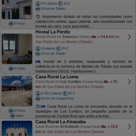
4+2 plazas
16 €
30 km de Toledo
Alojamiento dotado de todas las comodidades como
calefacción central, agua caliente, aire acondicionado con
8 Fotos
bomba de calor, cuna para bebé, ...
Hostal La Perdiz
Hostal Rural en
Sonseca
a
34,8 km
de
(Toledo)
San Pablo de Los Montes (Toledo)
10 plazas
25 €
24 km de Toledo
Hostal de 2 estrellas, restaurante y servicio de
cafetería en la comarca de Montes de Toledo con nuevas
8 Fotos
instalaciones (2010). Habitaciones s ...
Casa Rural La Loma
Casa Rural en
Los Cortijos
a
35
(Ciudad Real)
km
de San Pablo de Los Montes (Toledo)
2-18+1 plazas
45 €
55 km de Ciudad Real
Casa Rural La Loma se encuentra ubicada en el
8 Fotos
municipio de Los Cortijos, un pequeño pueblo de la
Video
provincia de Ciudad Real que entra a formar ...
Casa Rural La Alcazaba
Casa Rural en
El Robledo
a
35,8
(Ciudad Real)
km
de San Pablo de Los Montes (Toledo)