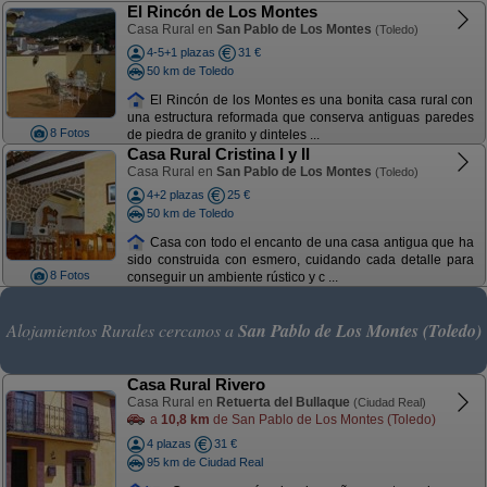
El Rincón de Los Montes
Casa Rural en
San Pablo de Los Montes
(Toledo)
4-5+1 plazas
31 €
50 km de Toledo
El Rincón de los Montes es una bonita casa rural con
una estructura reformada que conserva antiguas paredes
8 Fotos
de piedra de granito y dinteles ...
Casa Rural Cristina I y II
Casa Rural en
San Pablo de Los Montes
(Toledo)
4+2 plazas
25 €
50 km de Toledo
Casa con todo el encanto de una casa antigua que ha
sido construida con esmero, cuidando cada detalle para
8 Fotos
conseguir un ambiente rústico y c ...
Alojamientos Rurales cercanos a
San Pablo de Los Montes (Toledo)
Casa Rural Rivero
Casa Rural en
Retuerta del Bullaque
(Ciudad Real)
a
10,8 km
de San Pablo de Los Montes (Toledo)
4 plazas
31 €
95 km de Ciudad Real