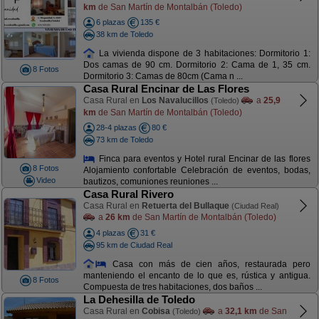
km
de San Martín de Montalbán (Toledo)
6 plazas
135 €
38 km de Toledo
La vivienda dispone de 3 habitaciones: Dormitorio 1:
Dos camas de 90 cm. Dormitorio 2: Cama de 1, 35 cm.
8 Fotos
Dormitorio 3: Camas de 80cm (Cama n ...
Casa Rural Encinar de Las Flores
Casa Rural en
Los Navalucillos
a
25,9
(Toledo)
km
de San Martín de Montalbán (Toledo)
28-4 plazas
80 €
73 km de Toledo
Finca para eventos y Hotel rural Encinar de las flores
8 Fotos
Alojamiento confortable Celebración de eventos, bodas,
Video
bautizos, comuniones reuniones ...
Casa Rural Rivero
Casa Rural en
Retuerta del Bullaque
(Ciudad Real)
a
26 km
de San Martín de Montalbán (Toledo)
4 plazas
31 €
95 km de Ciudad Real
Casa con más de cien años, restaurada pero
manteniendo el encanto de lo que es, rústica y antigua.
8 Fotos
Compuesta de tres habitaciones, dos baños ...
La Dehesilla de Toledo
Casa Rural en
Cobisa
a
32,1 km
de San
(Toledo)