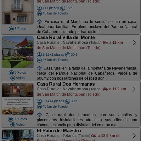
de San Martín de Montalbán (Toledo)
7+1 plazas
18 €
45 km de Toledo
En casa rural Marchena te sentirás como en casa,
ideal para familias. En pleno enclave del Parque Natural
8 Fotos
de Cabañeros, donde podrás disfrut ...
Casa Rural Villa del Monte
Casa Rural en
Navahermosa
a
11 km
(Toledo)
de San Martín de Montalbán (Toledo)
2-12+1 plazas
30 €
47 km de Toledo
Casa rural en la falda de la montaña de Navahermosa,
8 Fotos
cerca del Parque Nacional de Cabañeros. Parcela de
Video
600m2 con dos jardines de césped don ...
Casa Rural Dos Hermanas
Casa Rural en
Navahermosa
a
11,2 km
(Toledo)
de San Martín de Montalbán (Toledo)
8-14+4 plazas
30 €
45 km de Toledo
Casa rural dos hermanas, con sus amplias y
50 Fotos
placenteras instalaciones ofrece a sus clientes una
Video
cómoda estancia para disfrutar del entorno ma ...
El Patio del Maestro
Casa Rural en
Totanés
a
12,9 km
de
(Toledo)
San Martín de Montalbán (Toledo)