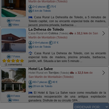
Martín de Montalbán (Toledo)
2+2 plazas
75 €
5 km de Toledo
Casa Rural La Dehesilla de Toledo, a 5 minutos de
8 Fotos
Toledo capital, con su encanto especial toda de madera,
Video
jacuzzi, piscina privada, barbacoa ...
La Dehesa de Toledo
Casa Rural en
Cobisa
a
32,1 km
de San
(Toledo)
Martín de Montalbán (Toledo)
2-8+4 plazas
37 €
5 km de Toledo
Casa Rural La Dehesa de Toledo, con su encanto
7 Fotos
especial toda de madera, piscina privada, barbacoa,
jardín, wifi. Situada a tan solo 5 minuto ...
(1 comentario)
Hotel La Salve
Hotel Rural en
Torrijos
a
32,5 km
de
(Toledo)
San Martín de Montalbán (Toledo)
40+7 plazas
40 €
28 km de Toledo
El Hotel & Spa La Salve nace como resultado de la
8 Fotos
esmerada recuperación de una antigua explotación
Video
ganadera. Disfrute de su circuito SPA ...