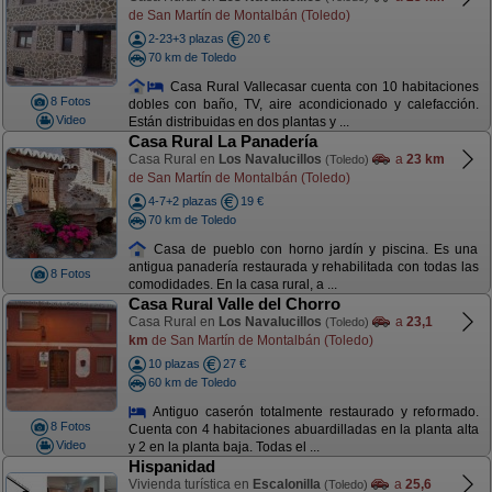
de San Martín de Montalbán (Toledo)
2-23+3 plazas
20 €
70 km de Toledo
Casa Rural Vallecasar cuenta con 10 habitaciones
8 Fotos
dobles con baño, TV, aire acondicionado y calefacción.
Video
Están distribuidas en dos plantas y ...
Casa Rural La Panadería
Casa Rural en
Los Navalucillos
a
23 km
(Toledo)
de San Martín de Montalbán (Toledo)
4-7+2 plazas
19 €
70 km de Toledo
Casa de pueblo con horno jardín y piscina. Es una
antigua panadería restaurada y rehabilitada con todas las
8 Fotos
comodidades. En la casa rural, a ...
Casa Rural Valle del Chorro
Casa Rural en
Los Navalucillos
a
23,1
(Toledo)
km
de San Martín de Montalbán (Toledo)
10 plazas
27 €
60 km de Toledo
Antiguo caserón totalmente restaurado y reformado.
8 Fotos
Cuenta con 4 habitaciones abuardilladas en la planta alta
Video
y 2 en la planta baja. Todas el ...
Hispanidad
Vivienda turística en
Escalonilla
a
25,6
(Toledo)