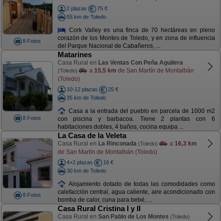
2 plazas
75 €
55 km de Toledo
Cork Valley es una finca de 70 hectáreas en pleno
corazón de los Montes de Toledo, y en zona de influencia
8 Fotos
del Parque Nacional de Cabañeros, ...
Matarines
Casa Rural en
Las Ventas Con Peña Aguilera
a
15,5 km
de San Martín de Montalbán
(Toledo)
(Toledo)
10-12 plazas
25 €
35 km de Toledo
Casa a la entrada del pueblo en parcela de 1000 m2
8 Fotos
con piscina y barbacoa. Tiene 2 plantas con 6
habitaciones dobles, 4 baños, cocina equipa ...
La Casa de la Veleta
Casa Rural en
La Rinconada
a
16,3 km
(Toledo)
de San Martín de Montalbán (Toledo)
4+2 plazas
16 €
30 km de Toledo
Alojamiento dotado de todas las comodidades como
calefacción central, agua caliente, aire acondicionado con
8 Fotos
bomba de calor, cuna para bebé, ...
Casa Rural Cristina I y II
Casa Rural en
San Pablo de Los Montes
(Toledo)