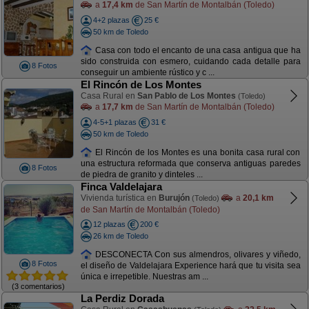
a
17,4 km
de San Martín de Montalbán (Toledo)
4+2 plazas
25 €
50 km de Toledo
Casa con todo el encanto de una casa antigua que ha
sido construida con esmero, cuidando cada detalle para
8 Fotos
conseguir un ambiente rústico y c ...
El Rincón de Los Montes
Casa Rural en
San Pablo de Los Montes
(Toledo)
a
17,7 km
de San Martín de Montalbán (Toledo)
4-5+1 plazas
31 €
50 km de Toledo
El Rincón de los Montes es una bonita casa rural con
una estructura reformada que conserva antiguas paredes
8 Fotos
de piedra de granito y dinteles ...
Finca Valdelajara
Vivienda turística en
Burujón
a
20,1 km
(Toledo)
de San Martín de Montalbán (Toledo)
12 plazas
200 €
26 km de Toledo
DESCONECTA Con sus almendros, olivares y viñedo,
8 Fotos
el diseño de Valdelajara Experience hará que tu visita sea
única e irrepetible. Nuestras am ...
(3 comentarios)
La Perdiz Dorada