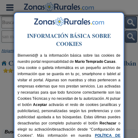
INFORMACIÓN BÁSICA SOBRE
COOKIES
Alojamientos
>
Castilla-La Mancha
>
Toledo
> San Martín de Montalbán
Bienvenid@ a la información básica sobre las cookies de
Casas Rurales en San Martín de Montalbán
nuestro portal responsabilidad de
Mario Temprado Casas
.
Una cookie o galleta informática es un pequeño archivo de
información que se guarda en tu pc, smartphone o tablet al
visitar el portal. Algunas son nuestras y otras pertenecen a
empresas externas que nos prestan servicios. Las activadas
y necesarias para que todo funcione correctamente son las
Cookies Técnicas y no necesitan de tu autorización. Al pulsar
el botón
Aceptar
activarás el resto de cookies (analíticas y
publicitarias), personalizadas según tus preferencias y con
Casa Rural Dos Hermanas
rs.
8-14+4 pers.
 €
30 €
publicidad ajustada a tus búsquedas. Estas últimas puedes
Navahermosa (Toledo)
desde
desactivarlas por completo pulsando el botón
Rechazar
o
elegir su activación/desactivación desde “Configuración de
Buscar
Cookies”. Más información en nuestra
POLÍTICA DE