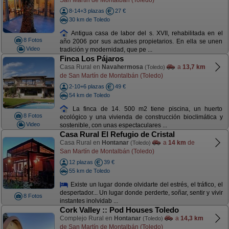
8-14+3 plazas
27 €
30 km de Toledo
Antigua casa de labor del s. XVII, rehabilitada en el
8 Fotos
año 2006 por sus actuales propietarios. En ella se unen
Video
tradición y modernidad, que pe ...
Finca Los Pájaros
Casa Rural en
Navahermosa
a
13,7 km
(Toledo)
de San Martín de Montalbán (Toledo)
2-10+6 plazas
49 €
54 km de Toledo
La finca de 14. 500 m2 tiene piscina, un huerto
8 Fotos
ecológico y una vivienda de construcción bioclimática y
Video
sostenible, con unas espectaculares ...
Casa Rural El Refugio de Cristal
Casa Rural en
Hontanar
a
14 km
de
(Toledo)
San Martín de Montalbán (Toledo)
12 plazas
39 €
55 km de Toledo
Existe un lugar donde olvidarte del estrés, el tráfico, el
despertador... Un lugar donde perderte, soñar, sentir y vivir
8 Fotos
instantes inolvidab ...
Cork Valley :: Pod Houses Toledo
Complejo Rural en
Hontanar
a
14,3 km
(Toledo)
de San Martín de Montalbán (Toledo)