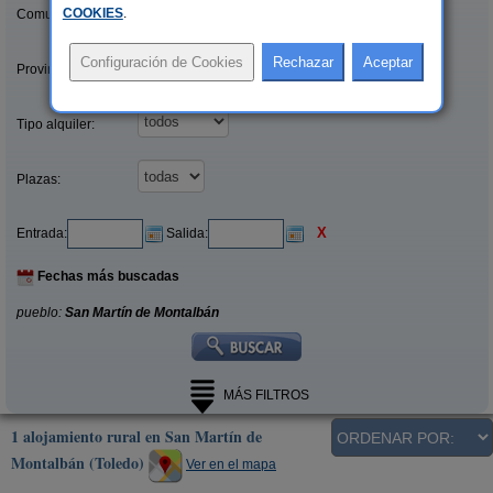
COOKIES
.
Comunidades:
Provincias/Islas:
Tipo alquiler:
Plazas:
X
Entrada:
Salida:
Fechas más buscadas
pueblo:
San Martín de Montalbán
MÁS FILTROS
1 alojamiento rural en San Martín de
Montalbán (Toledo)
Ver en el mapa