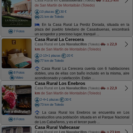
Casa Rural en
Casasbuenas
a
22,5 km
(Toledo)
de San Martín de Montalbán (Toledo)
10 plazas
30 €
21 km de Toledo
En la Casa Rural La Perdiz Dorada, situada en la
plaza del pueblo toledano de Casasbuenas, encontrará
7 Fotos
un acogedor y precioso lugar, tranquil ...
Casa Rural La Cerecera
Casa Rural en
Los Navalucillos
a
22,9
(Toledo)
km
de San Martín de Montalbán (Toledo)
2-13+1 plazas
20 €
77 km de Toledo
Casa Rural La Cerecera cuenta con 6 habitaciones
8 Fotos
dobles, una de ellas con baño incluido en la misma, aire
Video
acondiconado y calefacción. Están ...
Casa Rural Los Enebros
Casa Rural en
Los Navalucillos
a
22,9
(Toledo)
km
de San Martín de Montalbán (Toledo)
2-4+1 plazas
30 €
73 km de Toledo
La casa Rural los Enebros se encuentra en Los
Navalucillos una población situada en el Parque Nacional
8 Fotos
de Los Cabañeros, y es el tercer pueb ...
Casa Rural Vallecasar
Casa Rural en
Los Navalucillos
a
23 km
(Toledo)