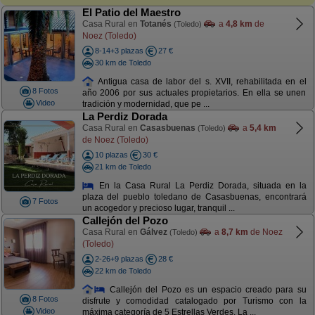
El Patio del Maestro
Casa Rural en
Totanés
a
4,8 km
de
(Toledo)
Noez (Toledo)
8-14+3 plazas
27 €
30 km de Toledo
Antigua casa de labor del s. XVII, rehabilitada en el
8 Fotos
año 2006 por sus actuales propietarios. En ella se unen
Video
tradición y modernidad, que pe ...
La Perdiz Dorada
Casa Rural en
Casasbuenas
a
5,4 km
(Toledo)
de Noez (Toledo)
10 plazas
30 €
21 km de Toledo
En la Casa Rural La Perdiz Dorada, situada en la
plaza del pueblo toledano de Casasbuenas, encontrará
7 Fotos
un acogedor y precioso lugar, tranquil ...
Callejón del Pozo
Casa Rural en
Gálvez
a
8,7 km
de Noez
(Toledo)
(Toledo)
2-26+9 plazas
28 €
22 km de Toledo
Callejón del Pozo es un espacio creado para su
8 Fotos
disfrute y comodidad catalogado por Turismo con la
Video
máxima categoría de 5 Estrellas Verdes. La ...