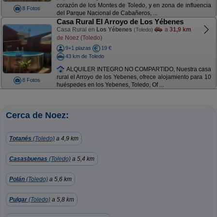
corazón de los Montes de Toledo, y en zona de influencia
8 Fotos
del Parque Nacional de Cabañeros, ...
Casa Rural El Arroyo de Los Yébenes
Casa Rural en
Los Yébenes
a
31,9 km
(Toledo)
de Noez (Toledo)
9+1 plazas
19 €
43 km de Toledo
ALQUILER INTEGRO NO COMPARTIDO, Nuestra casa
rural el Arroyo de los Yebenes, ofrece alojamiento para 10
8 Fotos
huéspedes en los Yebenes, Toledo, Of ...
Cerca de Noez:
Totanés
(Toledo)
a 4,9 km
Casasbuenas
(Toledo)
a 5,4 km
Polán
(Toledo)
a 5,6 km
Pulgar
(Toledo)
a 5,8 km