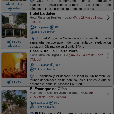
Casa rural dos hermanas, con sus amplias y
50 Fotos
placenteras instalaciones ofrece a sus clientes una
Video
cómoda estancia para disfrutar del entorno ma ...
Hotel La Salve
Hotel Rural en
Torrijos
a
28 km
de Noez
(Toledo)
(Toledo)
40+7 plazas
40 €
28 km de Toledo
El Hotel & Spa La Salve nace como resultado de la
8 Fotos
esmerada recuperación de una antigua explotación
Video
ganadera. Disfrute de su circuito SPA ...
Casa Rural La Puerta Mora
Casa Rural en
Orgaz
a
28,4 km
de Noez
(Toledo)
(Toledo)
12+2 plazas
30 €
30 km de Toledo
El capricho y el desafío personal de un hombre de
mundo desemboca en un hotelito único. Eso es lo que se
8 Fotos
aprende cuando se traspasa La Puert ...
El Estanque de Olías
Vivienda turística en
Olías del Rey
a
(Toledo)
28,5 km
de Noez (Toledo)
6-11 plazas
30 €
12 km de Toledo
El Estanque de Olías es una casa pareada que cuenta