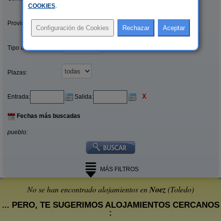
COOKIES
.
Provincias/Islas:
Tipo alquiler:
Plazas:
X
Entrada:
Salida:
Fechas más buscadas
pueblo:
MÁS FILTROS
No se han encontrado alojamientos en
Noez
(Toledo)
... PERO, TE SUGERIMOS ALOJAMIENTOS CERCANOS
: