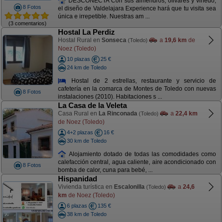
DESCONECTA Con sus almendros, olivares y viñedo,
8 Fotos
el diseño de Valdelajara Experience hará que tu visita sea
única e irrepetible. Nuestras am ...
(3 comentarios)
Hostal La Perdiz
Hostal Rural en
Sonseca
a
19,6 km
de
(Toledo)
Noez (Toledo)
10 plazas
25 €
24 km de Toledo
Hostal de 2 estrellas, restaurante y servicio de
cafetería en la comarca de Montes de Toledo con nuevas
8 Fotos
instalaciones (2010). Habitaciones s ...
La Casa de la Veleta
Casa Rural en
La Rinconada
a
22,4 km
(Toledo)
de Noez (Toledo)
4+2 plazas
16 €
30 km de Toledo
Alojamiento dotado de todas las comodidades como
calefacción central, agua caliente, aire acondicionado con
8 Fotos
bomba de calor, cuna para bebé, ...
Hispanidad
Vivienda turística en
Escalonilla
a
24,6
(Toledo)
km
de Noez (Toledo)
6 plazas
135 €
38 km de Toledo