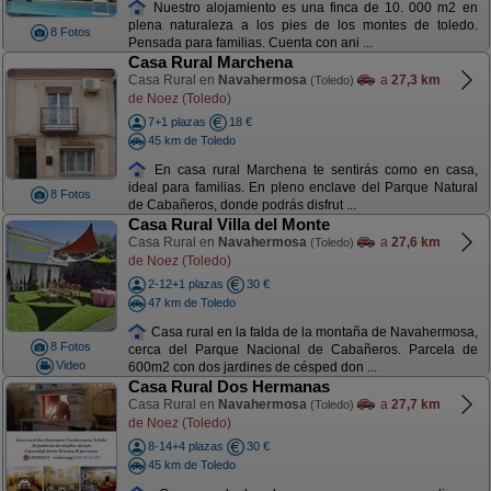
Nuestro alojamiento es una finca de 10. 000 m2 en
plena naturaleza a los pies de los montes de toledo.
8 Fotos
Pensada para familias. Cuenta con ani ...
Casa Rural Marchena
Casa Rural en
Navahermosa
a
27,3 km
(Toledo)
de Noez (Toledo)
7+1 plazas
18 €
45 km de Toledo
En casa rural Marchena te sentirás como en casa,
ideal para familias. En pleno enclave del Parque Natural
8 Fotos
de Cabañeros, donde podrás disfrut ...
Casa Rural Villa del Monte
Casa Rural en
Navahermosa
a
27,6 km
(Toledo)
de Noez (Toledo)
2-12+1 plazas
30 €
47 km de Toledo
Casa rural en la falda de la montaña de Navahermosa,
8 Fotos
cerca del Parque Nacional de Cabañeros. Parcela de
Video
600m2 con dos jardines de césped don ...
Casa Rural Dos Hermanas
Casa Rural en
Navahermosa
a
27,7 km
(Toledo)
de Noez (Toledo)
8-14+4 plazas
30 €
45 km de Toledo