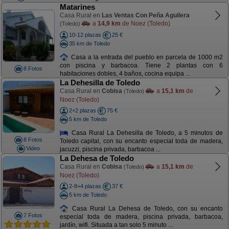
Matarines
Casa Rural en
Las Ventas Con Peña Aguilera
a
14,9 km
de Noez (Toledo)
(Toledo)
10-12 plazas
25 €
35 km de Toledo
Casa a la entrada del pueblo en parcela de 1000 m2
con piscina y barbacoa. Tiene 2 plantas con 6
8 Fotos
habitaciones dobles, 4 baños, cocina equipa ...
La Dehesilla de Toledo
Casa Rural en
Cobisa
a
15,1 km
de
(Toledo)
Noez (Toledo)
2+2 plazas
75 €
5 km de Toledo
Casa Rural La Dehesilla de Toledo, a 5 minutos de
8 Fotos
Toledo capital, con su encanto especial toda de madera,
Video
jacuzzi, piscina privada, barbacoa ...
La Dehesa de Toledo
Casa Rural en
Cobisa
a
15,1 km
de
(Toledo)
Noez (Toledo)
2-8+4 plazas
37 €
5 km de Toledo
Casa Rural La Dehesa de Toledo, con su encanto
7 Fotos
especial toda de madera, piscina privada, barbacoa,
jardín, wifi. Situada a tan solo 5 minuto ...