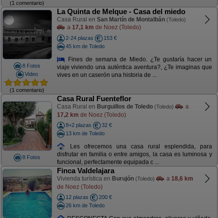
(1 comentario)
La Quinta de Melque - Casa del miedo
Casa Rural en
San Martín de Montalbán
(Toledo)
a
17,1 km
de Noez (Toledo)
2-24 plazas
153 €
45 km de Toledo
Fines de semana de Miedo. ¿Te gustaría hacer un
8 Fotos
viaje viviendo una auténtica aventura?, ¿Te imaginas que
Video
vives en un caserón una historia de ...
(1 comentario)
Casa Rural Fuenteflor
Casa Rural en
Burguillos de Toledo
a
(Toledo)
17,2 km
de Noez (Toledo)
8+2 plazas
32 €
13 km de Toledo
Les ofrecemos una casa rural esplendida, para
disfrutar en familia o entre amigos, la casa es luminosa y
8 Fotos
funcional, perfectamente equipada c ...
Finca Valdelajara
Vivienda turística en
Burujón
a
18,6 km
(Toledo)
de Noez (Toledo)
12 plazas
200 €
26 km de Toledo