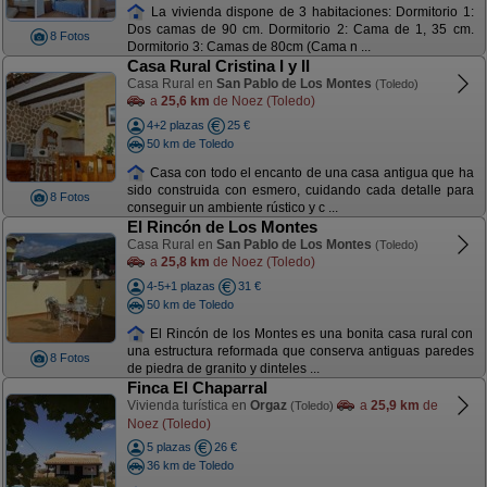
La vivienda dispone de 3 habitaciones: Dormitorio 1:
Dos camas de 90 cm. Dormitorio 2: Cama de 1, 35 cm.
8 Fotos
Dormitorio 3: Camas de 80cm (Cama n ...
Casa Rural Cristina I y II
Casa Rural en
San Pablo de Los Montes
(Toledo)
a
25,6 km
de Noez (Toledo)
4+2 plazas
25 €
50 km de Toledo
Casa con todo el encanto de una casa antigua que ha
sido construida con esmero, cuidando cada detalle para
8 Fotos
conseguir un ambiente rústico y c ...
El Rincón de Los Montes
Casa Rural en
San Pablo de Los Montes
(Toledo)
a
25,8 km
de Noez (Toledo)
4-5+1 plazas
31 €
50 km de Toledo
El Rincón de los Montes es una bonita casa rural con
una estructura reformada que conserva antiguas paredes
8 Fotos
de piedra de granito y dinteles ...
Finca El Chaparral
Vivienda turística en
Orgaz
a
25,9 km
de
(Toledo)
Noez (Toledo)
5 plazas
26 €
36 km de Toledo