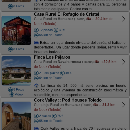
con 4 dormitorios y 4 baños y camas para 11 personas
8 Fotos
totalmente equipados. Cocina con to ...
Casa Rural El Refugio de Cristal
Casa Rural en
Hontanar
a
30,4 km
de
(Toledo)
Noez (Toledo)
12 plazas
39 €
55 km de Toledo
Existe un lugar donde olvidarte del estrés, el tráfico, el
despertador... Un lugar donde perderte, soñar, sentir y vivir
8 Fotos
instantes inolvidab ...
Finca Los Pájaros
Casa Rural en
Navahermosa
a
30,6 km
(Toledo)
de Noez (Toledo)
2-10+6 plazas
49 €
54 km de Toledo
La finca de 14. 500 m2 tiene piscina, un huerto
8 Fotos
ecológico y una vivienda de construcción bioclimática y
Video
sostenible, con unas espectaculares ...
Cork Valley :: Pod Houses Toledo
Complejo Rural en
Hontanar
a
31,3 km
(Toledo)
de Noez (Toledo)
2 plazas
75 €
55 km de Toledo
Cork Valley es una finca de 70 hectáreas en pleno