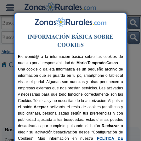
INFORMACIÓN BÁSICA SOBRE
COOKIES
Alojamientos
>
Castilla-La Mancha
>
Toledo
> Noez
Bienvenid@ a la información básica sobre las cookies de
Casas Rurales cerca de Noez
nuestro portal responsabilidad de
Mario Temprado Casas
.
Una cookie o galleta informática es un pequeño archivo de
información que se guarda en tu pc, smartphone o tablet al
visitar el portal. Algunas son nuestras y otras pertenecen a
empresas externas que nos prestan servicios. Las activadas
y necesarias para que todo funcione correctamente son las
Cookies Técnicas y no necesitan de tu autorización. Al pulsar
el botón
Aceptar
activarás el resto de cookies (analíticas y
Casa Rural Dos Hermanas
rs.
8-14+4 pers.
publicitarias), personalizadas según tus preferencias y con
 €
30 €
Navahermosa (Toledo)
desde
publicidad ajustada a tus búsquedas. Estas últimas puedes
desactivarlas por completo pulsando el botón
Rechazar
o
Buscar
elegir su activación/desactivación desde “Configuración de
Cookies”. Más información en nuestra
POLÍTICA DE
Comunidades: