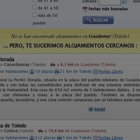
de 31 a 40
Entrada:
-
Sal
de 41 a 50
Fechas más buscadas
más de 50
pueblo:
No se han encontrado alojamientos en
Guadamur
(Toledo)
... PERO, TE SUGERIMOS ALOJAMIENTOS CERCANOS :
Dorada
en
Casasbuenas
(Toledo)
a
6,1 km
de Guadamur (Toledo)
por habitaciones
10 plazas
21 km de Toledo
Fechas Libres
ural La Perdiz Dorada, situada en la plaza del pueblo toledano de Casasb
uilo y con todas las comodidades para disfrutar de una estancia inolvida
e la Humanidad. Esta casa de 650 m2 consta de 5 habitaciones dobles, 3 cua
ra con chimenea y vistas a la plaza del pueblo. También se dispon
espacho, lavandería, y una zona exterior compuesta por un fabuloso patio con
Email
la de Toledo
en
Cobisa
(Toledo)
a
10,4 km
de Guadamur (Toledo)
por habitaciones
2+2 plazas
5 km de Toledo
Fechas Libres