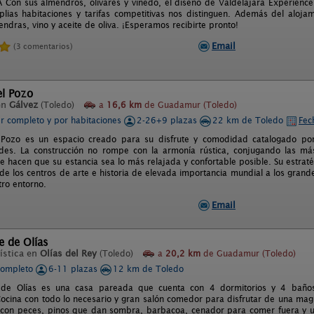
on sus almendros, olivares y viñedo, el diseño de Valdelajara Experience ha
lias habitaciones y tarifas competitivas nos distinguen. Además del aloja
ndras, vino y aceite de oliva. ¡Esperamos recibirte pronto!
Email
(3 comentarios)
el Pozo
en
Gálvez
(Toledo)
a
16,6 km
de Guadamur (Toledo)
er completo y por habitaciones
2-26+9 plazas
22 km de Toledo
Fec
l Pozo es un espacio creado para su disfrute y comodidad catalogado p
rdes. La construcción no rompe con la armonía rústica, conjugando las má
e hacen que su estancia sea lo más relajada y confortable posible. Su estrat
e los centros de arte e historia de elevada importancia mundial a los grande
tro entorno.
Email
e de Olías
ística en
Olías del Rey
(Toledo)
a
20,2 km
de Guadamur (Toledo)
completo
6-11 plazas
12 km de Toledo
 de Olías es una casa pareada que cuenta con 4 dormitorios y 4 baño
ocina con todo lo necesario y gran salón comedor para disfrutar de una magn
con peces, pinos que dan sombra, barbacoa, cenador para comer fuera y u