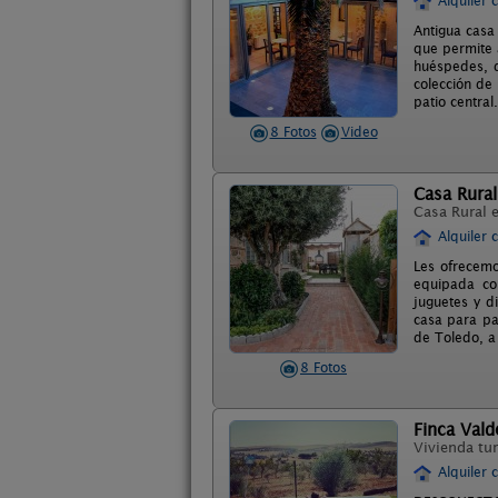
Alquiler 
Antigua casa 
que permite a
huéspedes, d
colección de
patio central.
8 Fotos
Video
Casa Rural
Casa Rural 
Alquiler 
Les ofrecemo
equipada co
juguetes y d
casa para pa
de Toledo, a
8 Fotos
Finca Vald
Vivienda tur
Alquiler 