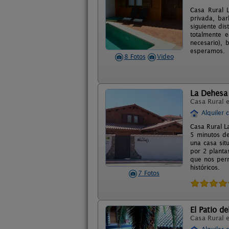
Casa Rural L
privada, bar
siguiente dis
totalmente e
necesario), 
esperamos.
8 Fotos
Video
La Dehesa
Casa Rural 
Alquiler 
Casa Rural L
5 minutos d
una casa sit
por 2 planta
que nos perm
históricos.
7 Fotos
El Patio d
Casa Rural 