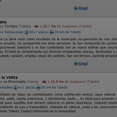
s.
Email
alve
 en
Torrijos
(Toledo)
a
22,1 km
de Guadamur (Toledo)
por habitaciones
40+7 plazas
28 km de Toledo
pa La Salve nace como resultado de la esmerada recuperación de una anti
 en privado, sin compartirlo con otras personas. Se han restaurado las constr
 típicamente toledano y se han combinado con un nuevo edificio que sorpr
as. El hotel se complementa con diversas instalaciones anexas, destinadas a
lones sociales, amplias zonas de jardines, bar con terraza, parking privado, 
Email
 la Veleta
en
La Rinconada
(Toledo)
a
22,8 km
de Guadamur (Toledo)
completo
4+2 plazas
30 km de Toledo
dotado de todas las comodidades como calefacción central, agua caliente
bé, salón, cocina americana, 2 dormitorios, baño,... Es ideal para amantes d
nte para aquellos que deseen relajarse en plena naturaleza, rodeado totalm
ambiente de paz y tranquilidad, rodeado de silencio, junto a los sorprenden
isitar Toledo, Ciudad Patrimonio de la Humanidad.