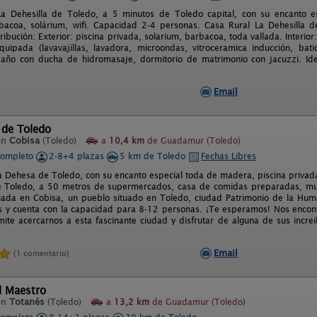
a Dehesilla de Toledo, a 5 minutos de Toledo capital, con su encanto es
bacoa, solárium, wifi. Capacidad 2-4 personas. Casa Rural La Dehesilla d
tribución: Exterior: piscina privada, solarium, barbacoa, toda vallada. Interio
quipada (lavavajillas, lavadora, microondas, vitroceramica inducción, bat
baño con ducha de hidromasaje, dormitorio de matrimonio con jacuzzi. Ide
Email
 de Toledo
en
Cobisa
(Toledo)
a
10,4 km
de Guadamur (Toledo)
completo
2-8+4 plazas
5 km de Toledo
Fechas Libres
a Dehesa de Toledo, con su encanto especial toda de madera, piscina privada, 
e Toledo, a 50 metros de supermercados, casa de comidas preparadas, mu
uada en Cobisa, un pueblo situado en Toledo, ciudad Patrimonio de la Hu
s y cuenta con la capacidad para 8-12 personas. ¡Te esperamos! Nos encont
ite acercarnos a esta fascinante ciudad y disfrutar de alguna de sus incre
Email
(1 comentario)
el Maestro
en
Totanés
(Toledo)
a
13,2 km
de Guadamur (Toledo)