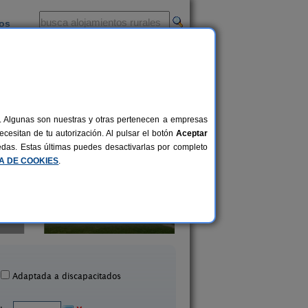
ios
-
al. Algunas son nuestras y otras pertenecen a empresas
cesitan de tu autorización. Al pulsar el botón
Aceptar
uedas. Estas últimas puedes desactivarlas por completo
CA DE COOKIES
.
Casa Rural Granja Abril
Casa Rural Los Ene
10-20 pers.
30 €
diel de Los Montes (Toledo)
Los Navalucillos (Tol
desde
Adaptada a discapacitados