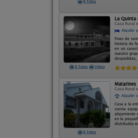
8 Fotos
La Quinta 
Casa Rural 
Alquiler 
Fines de sem
historia de f
en un caseró
nuestro grup
despedidas, 
8 Fotos
Video
Matarines
Casa Rural 
Alquiler 
Casa a la en
cocina equip
alojamiento 
en la pequeñ
distribuída e
8 Fotos