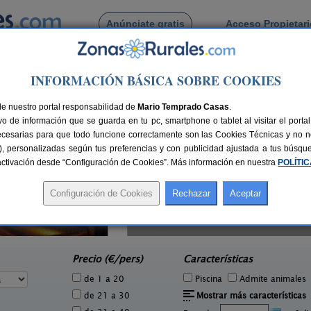
Anúnciate gratis
Acceso Propietar
Busca por pueblo
INFORMACIÓN BÁSICA SOBRE COOKIES
 Guadamur
 de Guadamur
de nuestro portal responsabilidad de
Mario Temprado Casas
.
o de información que se guarda en tu pc, smartphone o tablet al visitar el port
ecesarias para que todo funcione correctamente son las Cookies Técnicas y no ne
rias), personalizadas según tus preferencias y con publicidad ajustada a tus búsq
sactivación desde “Configuración de Cookies”. Más información en nuestra
POLÍTI
Casa Rural Dos Hermanas
3 pers.
8-14+4 pers.
25 €
30 €
Navahermosa (Toledo)
Car
e
desde
Precio (€/pers)
Características
de 1 a 20
Piscina
Admite animales
de 21 a 30
Mostrar más características