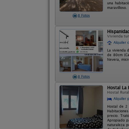
una habitaci
maravilloso.
8 Fotos
Hispanida
Vivienda tur
Alquiler 
La vivienda 
de 80cm (Ca
Nevera, micro
8 Fotos
Hostal La 
Hostal Rura
Alquiler 
Hostal de 2 
Habitaciones
precio. Trat
Apropiado pa
naturaleza p