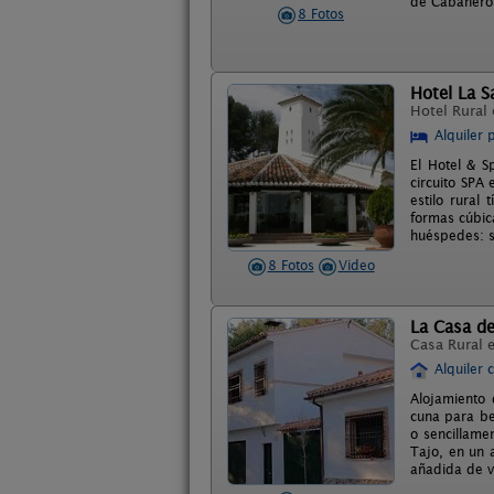
de Cabañero
8 Fotos
Hotel La S
Hotel Rural
Alquiler 
El Hotel & S
circuito SPA
estilo rural
formas cúbic
huéspedes: sa
8 Fotos
Video
La Casa de
Casa Rural 
Alquiler 
Alojamiento 
cuna para be
o sencillame
Tajo, en un 
añadida de v