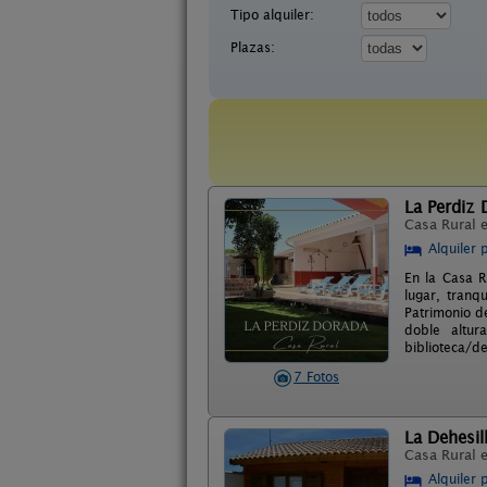
Tipo alquiler:
Plazas:
La Perdiz 
Casa Rural 
Alquiler 
En la Casa R
lugar, tranq
Patrimonio d
doble altu
biblioteca/d
7 Fotos
La Dehesil
Casa Rural 
Alquiler 