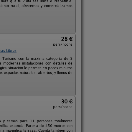
rá que tu visita sea única e irrepetible.
miento rural, ofrecemos y comercializamos
28 €
pers/noche
has Libres
or Turismo con la máxima categoría de 5
s modernas instalaciones con detalles de
égica situación le permite en pocos minutos
s espacios naturales, abiertos, y llenos de
30 €
pers/noche
s y camas para 11 personas totalmente
ífica estancia. Parcela de 450 metros con
na magnífica terraza. Cuenta también con