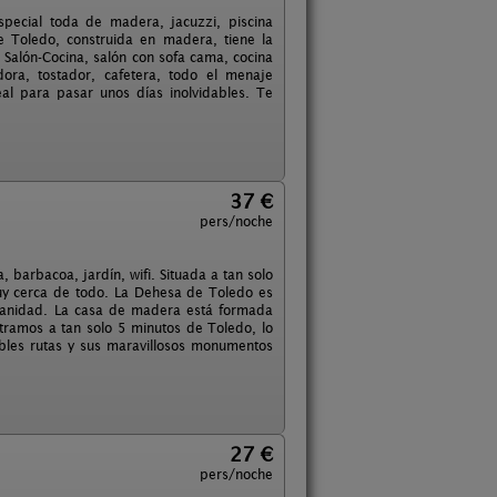
pecial toda de madera, jacuzzi, piscina
e Toledo, construida en madera, tiene la
r: Salón-Cocina, salón con sofa cama, cocina
idora, tostador, cafetera, todo el menaje
al para pasar unos días inolvidables. Te
37 €
pers/noche
barbacoa, jardín, wifi. Situada a tan solo
y cerca de todo. La Dehesa de Toledo es
manidad. La casa de madera está formada
ramos a tan solo 5 minutos de Toledo, lo
ibles rutas y sus maravillosos monumentos
27 €
pers/noche