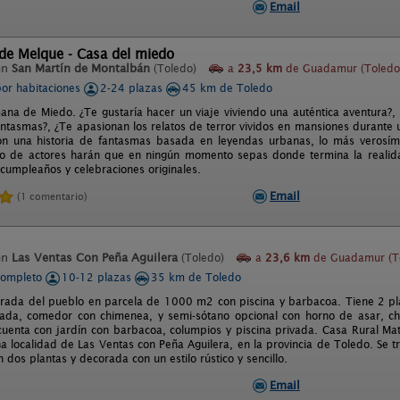
Email
de Melque - Casa del miedo
en
San Martín de Montalbán
(Toledo)
a
23,5 km
de Guadamur (Toledo
por habitaciones
2-24 plazas
45 km de Toledo
ana de Miedo. ¿Te gustaría hacer un viaje viviendo una auténtica aventura?,
antasmas?, ¿Te apasionan los relatos de terror vividos en mansiones durante 
n una historia de fantasmas basada en leyendas urbanas, lo más verosími
o de actores harán que en ningún momento sepas donde termina la realida
cumpleaños y celebraciones originales.
Email
(1 comentario)
en
Las Ventas Con Peña Aguilera
(Toledo)
a
23,6 km
de Guadamur (T
completo
10-12 plazas
35 km de Toledo
trada del pueblo en parcela de 1000 m2 con piscina y barbacoa. Tiene 2 pl
ada, comedor con chimenea, y semi-sótano opcional con horno de asar, chi
cuenta con jardín con barbacoa, columpios y piscina privada. Casa Rural Mat
a localidad de Las Ventas con Peña Aguilera, en la provincia de Toledo. Se tr
n dos plantas y decorada con un estilo rústico y sencillo.
Email