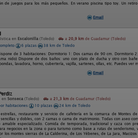
ón de juegos para los más pequeños. En verano piscina tipo toy. Un retiro
Email
d
ística en
Escalonilla
(Toledo)
a
20,9 km
de Guadamur (Toledo)
completo
6 plazas
38 km de Toledo
dispone de 3 habitaciones: Dormitorio 1: Dos camas de 90 cm. Dormitorio 
ma nido) Dispone de dos baños: uno con plato de ducha y otro con bañer
ondas, lavadora, horno, cubertería, vajilla, sartenes, ollas, etc. Puedes ver
Email
Perdiz
l en
Sonseca
(Toledo)
a
21,3 km
de Guadamur (Toledo)
por habitaciones
10 plazas
24 km de Toledo
estrellas, restaurante y servicio de cafetería en la comarca de Montes de
 sencillas y dobles, con 2 camas o cama de matrimonio. Todas con aseo comp
o amable especializado. Comida de temporada, tradicional y caza con pre
ra negocios en la zona o para turismo como base a rutas de senderismo, vis
or los montes sierras de La Calderina, de Los Yébenes, de La Jara, Macizos