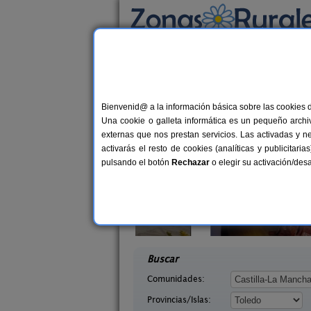
Busca por alojamiento
Alojamientos
>
Castilla-La Mancha
>
Toledo
>
Casas Rurales cerca
Bienvenid@ a la información básica sobre las cookies 
Una cookie o galleta informática es un pequeño archiv
externas que nos prestan servicios. Las activadas y n
activarás el resto de cookies (analíticas y publicita
pulsando el botón
Rechazar
o elegir su activación/de
rquillas
El Sueño de Lucrecia
11 pers.
16+
30 €
ente (Toledo)
Villarrubia de Santiago (Toledo)
desde
desd
Buscar
Comunidades:
Provincias/Islas: