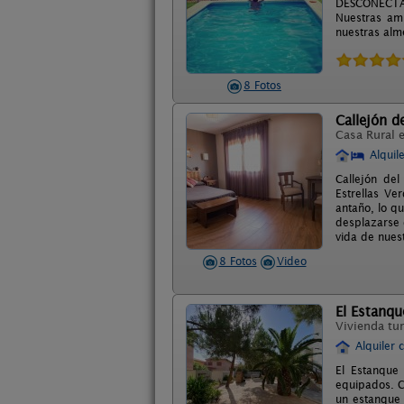
DESCONECTA C
Nuestras amp
nuestras alme
8 Fotos
Callejón d
Casa Rural 
Alquil
Callejón de
Estrellas Ve
antaño, lo qu
desplazarse d
vida de nues
8 Fotos
Video
El Estanqu
Vivienda tur
Alquiler 
El Estanque
equipados. C
un estanque 