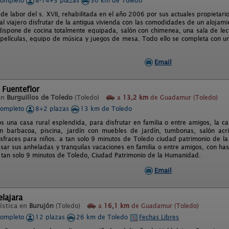
completo
8-14+3 plazas
30 km de Toledo
de labor del s. XVII, rehabilitada en el año 2006 por sus actuales propietari
l viajero disfrutar de la antigua vivienda con las comodidades de un alojami
ispone de cocina totalmente equipada, salón con chimenea, una sala de lectu
 películas, equipo de música y juegos de mesa. Todo ello se completa con un
Email
 Fuenteflor
en
Burguillos de Toledo
(Toledo)
a
13,2 km
de Guadamur (Toledo)
completo
8+2 plazas
13 km de Toledo
s una casa rural esplendida, para disfrutar en familia o entre amigos, la c
n barbacoa, piscina, jardín con muebles de jardín, tumbonas, salón acri
isfraces para niños. a tan solo 9 minutos de Toledo ciudad patrimonio de l
sar sus anheladas y tranquilas vacaciones en familia o entre amigos, con has
 tan solo 9 minutos de Toledo, Ciudad Patrimonio de la Humanidad.
Email
elajara
ística en
Burujón
(Toledo)
a
16,1 km
de Guadamur (Toledo)
completo
12 plazas
26 km de Toledo
Fechas Libres