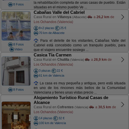
la rehabilitación completa de unas casas de pueblo. Están
8 Fotos
situadas en el mismo pueblo Ve ...
Cabañas Valle del Cabriel
Casa Rural en
Villatoya
a
26,2 km
de
(Albacete)
Los Ochandos (Valencia)
8+2 plazas
25 €
70 km de Albacete
Para el deleite de los visitantes, Cabañas Valle del
8 Fotos
Cabriel está concebido como un tranquilo pueblo, para
Video
que el viajero encuentre sosiego ...
Casica Tía Carmen
Casa Rural en
Chulilla
a
26,9 km
de
(Valencia)
Los Ochandos (Valencia)
3 plazas
22 €
61 km de Valencia
La casa es muy pequeña y antigua, pero está situada
en uno de los rincones más bellos de la Comunidad
8 Fotos
Valenciana y tienes unas vistas precio ...
Alojamiento Turístico Rural Casas de
Alcance
Casa Rural en
Cofrentes
a
30,5 km
de
(Valencia)
Los Ochandos (Valencia)
14 plazas
32 €
100 km de Valencia