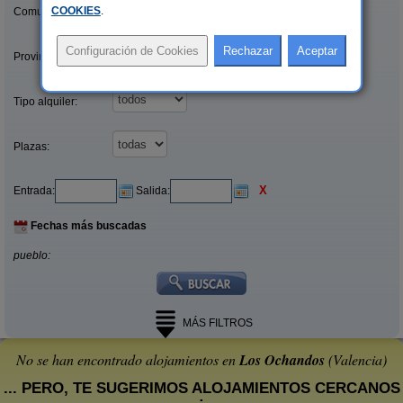
COOKIES
.
Comunidades:
Provincias/Islas:
Tipo alquiler:
Plazas:
X
Entrada:
Salida:
Fechas más buscadas
pueblo:
MÁS FILTROS
No se han encontrado alojamientos en
Los Ochandos
(Valencia)
... PERO, TE SUGERIMOS ALOJAMIENTOS CERCANOS
: