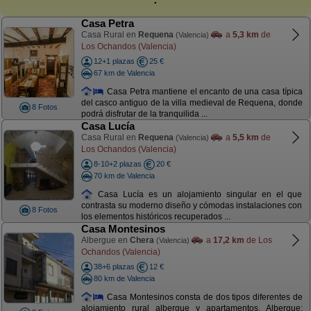
Casa Petra
Casa Rural en
Requena
a
5,3 km
de
(Valencia)
Los Ochandos (Valencia)
12+1 plazas
25 €
67 km de Valencia
Casa Petra mantiene el encanto de una casa típica
del casco antiguo de la villa medieval de Requena, donde
8 Fotos
podrá disfrutar de la tranquilida ...
Casa Lucía
Casa Rural en
Requena
a
5,5 km
de
(Valencia)
Los Ochandos (Valencia)
8-10+2 plazas
20 €
70 km de Valencia
Casa Lucía es un alojamiento singular en el que
contrasta su moderno diseño y cómodas instalaciones con
8 Fotos
los elementos históricos recuperados ...
Casa Montesinos
Albergue en
Chera
a
17,2 km
de Los
(Valencia)
Ochandos (Valencia)
38+6 plazas
12 €
80 km de Valencia
Casa Montesinos consta de dos tipos diferentes de
alojamiento rural albergue y apartamentos. Albergue: