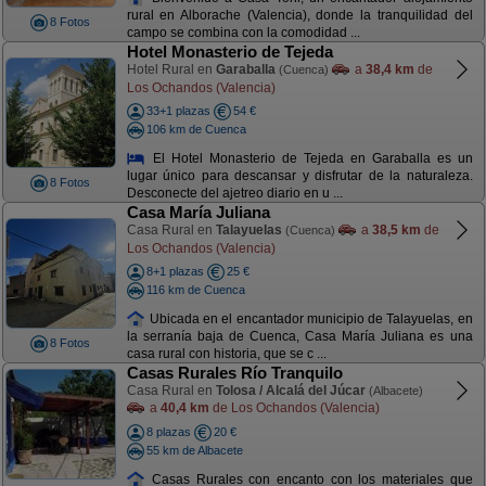
rural en Alborache (Valencia), donde la tranquilidad del
8 Fotos
campo se combina con la comodidad ...
Hotel Monasterio de Tejeda
Hotel Rural en
Garaballa
a
38,4 km
de
(Cuenca)
Los Ochandos (Valencia)
33+1 plazas
54 €
106 km de Cuenca
El Hotel Monasterio de Tejeda en Garaballa es un
lugar único para descansar y disfrutar de la naturaleza.
8 Fotos
Desconecte del ajetreo diario en u ...
Casa María Juliana
Casa Rural en
Talayuelas
a
38,5 km
de
(Cuenca)
Los Ochandos (Valencia)
8+1 plazas
25 €
116 km de Cuenca
Ubicada en el encantador municipio de Talayuelas, en
la serranía baja de Cuenca, Casa María Juliana es una
8 Fotos
casa rural con historia, que se c ...
Casas Rurales Río Tranquilo
Casa Rural en
Tolosa / Alcalá del Júcar
(Albacete)
a
40,4 km
de Los Ochandos (Valencia)
8 plazas
20 €
55 km de Albacete
Casas Rurales con encanto con los materiales que