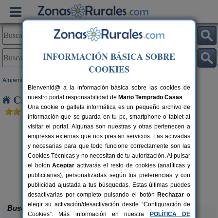
INFORMACIÓN BÁSICA SOBRE
COOKIES
Alojamientos
>
Comunidad Valenciana
>
Valencia
> Los Ochandos
Bienvenid@ a la información básica sobre las cookies de
Casas Rurales cerca de Los Ochandos
nuestro portal responsabilidad de
Mario Temprado Casas
.
Una cookie o galleta informática es un pequeño archivo de
información que se guarda en tu pc, smartphone o tablet al
visitar el portal. Algunas son nuestras y otras pertenecen a
empresas externas que nos prestan servicios. Las activadas
y necesarias para que todo funcione correctamente son las
Cookies Técnicas y no necesitan de tu autorización. Al pulsar
el botón
Aceptar
activarás el resto de cookies (analíticas y
publicitarias), personalizadas según tus preferencias y con
Cabaña del Lago
C
rs.
4 pers.
 €
40 €
publicidad ajustada a tus búsquedas. Estas últimas puedes
Anna (Valencia)
desde
desactivarlas por completo pulsando el botón
Rechazar
o
elegir su activación/desactivación desde “Configuración de
Buscar
Cookies”. Más información en nuestra
POLÍTICA DE