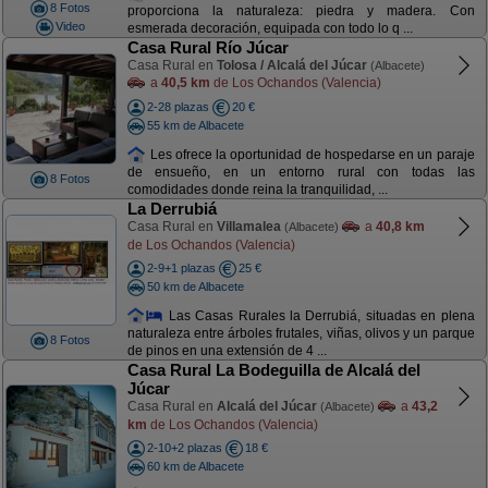
8 Fotos
proporciona la naturaleza: piedra y madera. Con
Video
esmerada decoración, equipada con todo lo q ...
Casa Rural Río Júcar
Casa Rural en
Tolosa / Alcalá del Júcar
(Albacete)
a
40,5 km
de Los Ochandos (Valencia)
2-28 plazas
20 €
55 km de Albacete
Les ofrece la oportunidad de hospedarse en un paraje
de ensueño, en un entorno rural con todas las
8 Fotos
comodidades donde reina la tranquilidad, ...
La Derrubiá
Casa Rural en
Villamalea
a
40,8 km
(Albacete)
de Los Ochandos (Valencia)
2-9+1 plazas
25 €
50 km de Albacete
Las Casas Rurales la Derrubiá, situadas en plena
naturaleza entre árboles frutales, viñas, olivos y un parque
8 Fotos
de pinos en una extensión de 4 ...
Casa Rural La Bodeguilla de Alcalá del
Júcar
Casa Rural en
Alcalá del Júcar
a
43,2
(Albacete)
km
de Los Ochandos (Valencia)
2-10+2 plazas
18 €
60 km de Albacete