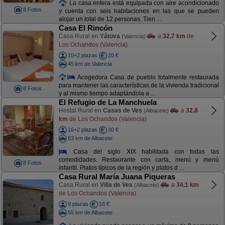
La casa entera está equipada con aire acondicionado
8 Fotos
y cuenta con seis habitaciones en las que se pueden
alojar un total de 12 personas. Tien ...
Casa El Rincón
Casa Rural en
Yátova
a
32,7 km
de
(Valencia)
Los Ochandos (Valencia)
10+2 plazas
20 €
45 km de Valencia
Acogedora Casa de pueblo totalmente restaurada
para mantener las características de la vivienda tradicional
8 Fotos
y al mismo tiempo adaptándola a ...
El Refugio de La Manchuela
Hostal Rural en
Casas de Ves
a
32,8
(Albacete)
km
de Los Ochandos (Valencia)
16+2 plazas
30 €
63 km de Albacete
Casa del siglo XIX habilitada con todas las
comodidades. Restaurante con carta, menú y menú
8 Fotos
infantil. Platos típicos de la región y platos d ...
Casa Rural María Juana Piqueras
Casa Rural en
Villa de Ves
a
34,1 km
(Albacete)
de Los Ochandos (Valencia)
9 plazas
18 €
55 km de Albacete