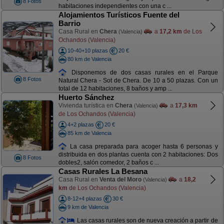
8 Fotos
habitaciones independientes con una c ...
Alojamientos Turísticos Fuente del
Barrio
Casa Rural en
Chera
a
17,2 km
de Los
(Valencia)
Ochandos (Valencia)
10-40+10 plazas
20 €
80 km de Valencia
Disponemos de dos casas rurales en el Parque
8 Fotos
Natural Chera - Sot de Chera. De 10 a 50 plazas. Con un
total de 12 habitaciones, 8 baños y amp ...
Huerto Sánchez
Vivienda turística en
Chera
a
17,3 km
(Valencia)
de Los Ochandos (Valencia)
4+2 plazas
20 €
85 km de Valencia
La casa preparada para acoger hasta 6 personas y
distribuida en dos plantas cuenta con 2 habitaciones: Dos
8 Fotos
dobles2, salón comedor, 2 baños c ...
Casas Rurales La Besana
Casa Rural en
Venta del Moro
a
18,2
(Valencia)
km
de Los Ochandos (Valencia)
8-12+4 plazas
30 €
9 km de Valencia
Las casas rurales son de nueva creación a partir de