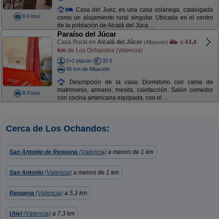
Casa del Juez, es una casa solariega, catalogada
8 Fotos
como un alojamiento rural singular. Ubicada en el centro
de la población de Alcalá del Júca ...
Paraíso del Júcar
Casa Rural en
Alcalá del Júcar
a
43,4
(Albacete)
km
de Los Ochandos (Valencia)
2+2 plazas
30 €
45 km de Albacete
Descripción de la casa: Dormitorio con cama de
matrimonio, armario, mesita, calefacción. Salón comedor
8 Fotos
con cocina americana equipada, con el ...
Cerca de Los Ochandos:
San Antonio de Requena
(Valencia)
a menos de 1 km
San Antonio
(Valencia)
a menos de 1 km
Requena
(Valencia)
a 5,3 km
Utiel
(Valencia)
a 7,3 km