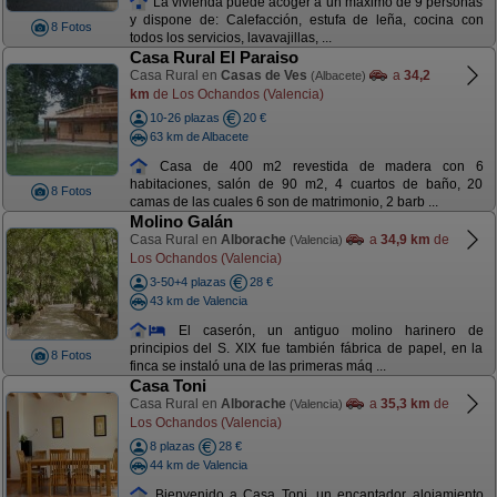
La vivienda puede acoger a un máximo de 9 personas
y dispone de: Calefacción, estufa de leña, cocina con
8 Fotos
todos los servicios, lavavajillas, ...
Casa Rural El Paraiso
Casa Rural en
Casas de Ves
a
34,2
(Albacete)
km
de Los Ochandos (Valencia)
10-26 plazas
20 €
63 km de Albacete
Casa de 400 m2 revestida de madera con 6
habitaciones, salón de 90 m2, 4 cuartos de baño, 20
8 Fotos
camas de las cuales 6 son de matrimonio, 2 barb ...
Molino Galán
Casa Rural en
Alborache
a
34,9 km
de
(Valencia)
Los Ochandos (Valencia)
3-50+4 plazas
28 €
43 km de Valencia
El caserón, un antiguo molino harinero de
principios del S. XIX fue también fábrica de papel, en la
8 Fotos
finca se instaló una de las primeras máq ...
Casa Toni
Casa Rural en
Alborache
a
35,3 km
de
(Valencia)
Los Ochandos (Valencia)
8 plazas
28 €
44 km de Valencia
Bienvenido a Casa Toni, un encantador alojamiento