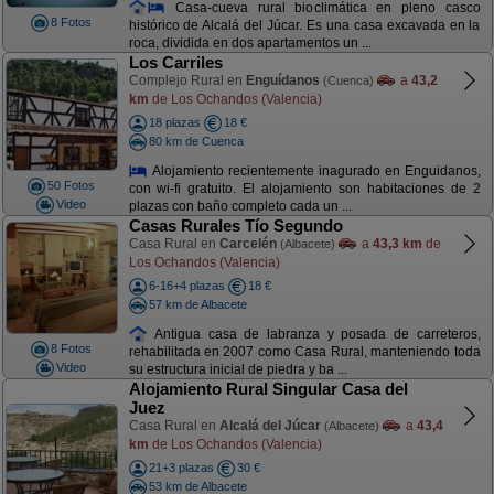
Casa-cueva rural bioclimática en pleno casco
8 Fotos
histórico de Alcalá del Júcar. Es una casa excavada en la
roca, dividida en dos apartamentos un ...
Los Carriles
Complejo Rural en
Enguídanos
a
43,2
(Cuenca)
km
de Los Ochandos (Valencia)
18 plazas
18 €
80 km de Cuenca
Alojamiento recientemente inagurado en Enguidanos,
50 Fotos
con wi-fi gratuito. El alojamiento son habitaciones de 2
Video
plazas con baño completo cada un ...
Casas Rurales Tío Segundo
Casa Rural en
Carcelén
a
43,3 km
de
(Albacete)
Los Ochandos (Valencia)
6-16+4 plazas
18 €
57 km de Albacete
Antigua casa de labranza y posada de carreteros,
8 Fotos
rehabilitada en 2007 como Casa Rural, manteniendo toda
Video
su estructura inicial de piedra y ba ...
Alojamiento Rural Singular Casa del
Juez
Casa Rural en
Alcalá del Júcar
a
43,4
(Albacete)
km
de Los Ochandos (Valencia)
21+3 plazas
30 €
53 km de Albacete