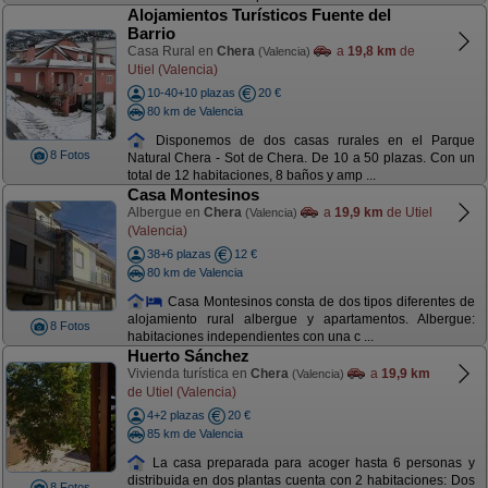
Alojamientos Turísticos Fuente del
Barrio
Casa Rural en
Chera
a
19,8 km
de
(Valencia)
Utiel (Valencia)
10-40+10 plazas
20 €
80 km de Valencia
Disponemos de dos casas rurales en el Parque
8 Fotos
Natural Chera - Sot de Chera. De 10 a 50 plazas. Con un
total de 12 habitaciones, 8 baños y amp ...
Casa Montesinos
Albergue en
Chera
a
19,9 km
de Utiel
(Valencia)
(Valencia)
38+6 plazas
12 €
80 km de Valencia
Casa Montesinos consta de dos tipos diferentes de
alojamiento rural albergue y apartamentos. Albergue:
8 Fotos
habitaciones independientes con una c ...
Huerto Sánchez
Vivienda turística en
Chera
a
19,9 km
(Valencia)
de Utiel (Valencia)
4+2 plazas
20 €
85 km de Valencia
La casa preparada para acoger hasta 6 personas y
distribuida en dos plantas cuenta con 2 habitaciones: Dos
8 Fotos