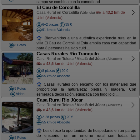
campo se combina con la comodidad ...
El Cau de Corcolilla
Casa Rural en
Corcolilla
a
43,2 km
de
(Valencia)
Utiel (Valencia)
6+2 plazas
35 €
91 km de Valencia
¡Bienvenidos a una auténtica experiencia rural en la
villa El Cau de Corcolilla! Esta amplia casa con capacidad
8 Fotos
para 8 personas ha sido cuid ...
Casas Rurales Río Tranquilo
Casa Rural en
Tolosa / Alcalá del Júcar
(Albacete)
a
43,6 km
de Utiel (Valencia)
8 plazas
20 €
55 km de Albacete
Casas Rurales con encanto con los materiales que
8 Fotos
proporciona la naturaleza: piedra y madera. Con
Video
esmerada decoración, equipada con todo lo q ...
Casa Rural Río Júcar
Casa Rural en
Tolosa / Alcalá del Júcar
(Albacete)
a
43,6 km
de Utiel (Valencia)
2-28 plazas
20 €
55 km de Albacete
Les ofrece la oportunidad de hospedarse en un paraje
de ensueño, en un entorno rural con todas las
8 Fotos