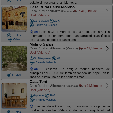
8 Fotos
detalle sin recargar el ambiente. ...
Casa Rural Cerro Moreno
Casa Rural en
Villarta
a
40,8 km
de
(Cuenca)
Utiel (Valencia)
12+2 plazas
20 €
100 km de Cuenca
La casa Cerro Moreno, es una antigua casa rústica
8 Fotos
reformada que conserva todas las características típicas
Video
de una casa de pueblo castellana. ...
Molino Galán
Casa Rural en
Alborache
a
41,4 km
de
(Valencia)
Utiel (Valencia)
3-50+4 plazas
28 €
43 km de Valencia
El caserón, un antiguo molino harinero de
principios del S. XIX fue también fábrica de papel, en la
8 Fotos
finca se instaló una de las primeras máq ...
Casa Toni
Casa Rural en
Alborache
a
41,8 km
de
(Valencia)
Utiel (Valencia)
8 plazas
28 €
44 km de Valencia
Bienvenido a Casa Toni, un encantador alojamiento
rural en Alborache (Valencia), donde la tranquilidad del
8 Fotos