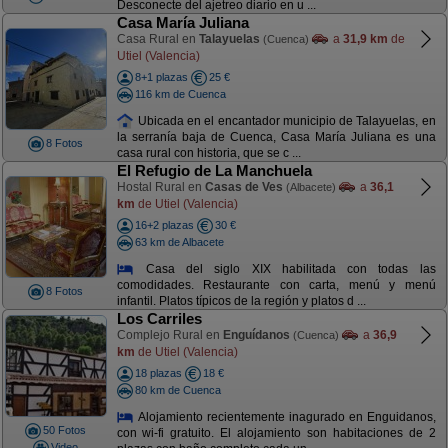
Desconecte del ajetreo diario en u ...
Casa María Juliana
Casa Rural en
Talayuelas
a
31,9 km
de
(Cuenca)
Utiel (Valencia)
8+1 plazas
25 €
116 km de Cuenca
Ubicada en el encantador municipio de Talayuelas, en
la serranía baja de Cuenca, Casa María Juliana es una
8 Fotos
casa rural con historia, que se c ...
El Refugio de La Manchuela
Hostal Rural en
Casas de Ves
a
36,1
(Albacete)
km
de Utiel (Valencia)
16+2 plazas
30 €
63 km de Albacete
Casa del siglo XIX habilitada con todas las
comodidades. Restaurante con carta, menú y menú
8 Fotos
infantil. Platos típicos de la región y platos d ...
Los Carriles
Complejo Rural en
Enguídanos
a
36,9
(Cuenca)
km
de Utiel (Valencia)
18 plazas
18 €
80 km de Cuenca
Alojamiento recientemente inagurado en Enguidanos,
50 Fotos
con wi-fi gratuito. El alojamiento son habitaciones de 2
Video