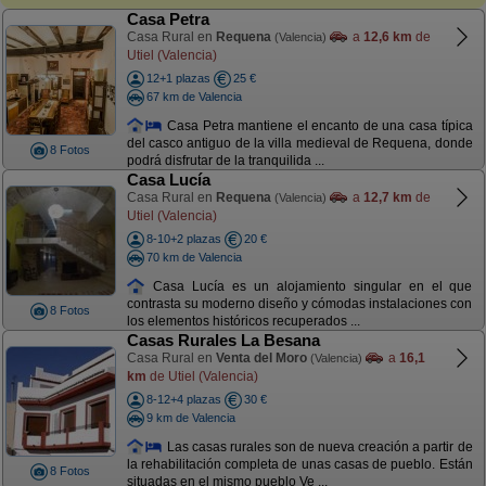
Casa Petra
Casa Rural en
Requena
a
12,6 km
de
(Valencia)
Utiel (Valencia)
12+1 plazas
25 €
67 km de Valencia
Casa Petra mantiene el encanto de una casa típica
del casco antiguo de la villa medieval de Requena, donde
8 Fotos
podrá disfrutar de la tranquilida ...
Casa Lucía
Casa Rural en
Requena
a
12,7 km
de
(Valencia)
Utiel (Valencia)
8-10+2 plazas
20 €
70 km de Valencia
Casa Lucía es un alojamiento singular en el que
contrasta su moderno diseño y cómodas instalaciones con
8 Fotos
los elementos históricos recuperados ...
Casas Rurales La Besana
Casa Rural en
Venta del Moro
a
16,1
(Valencia)
km
de Utiel (Valencia)
8-12+4 plazas
30 €
9 km de Valencia
Las casas rurales son de nueva creación a partir de
la rehabilitación completa de unas casas de pueblo. Están
8 Fotos
situadas en el mismo pueblo Ve ...