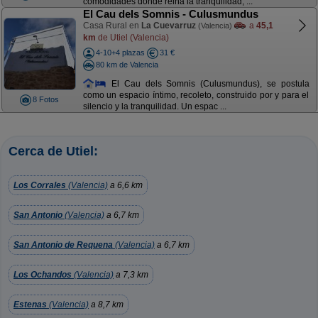
comodidades donde reina la tranquilidad, ...
El Cau dels Somnis - Culusmundus
Casa Rural en
La Cuevarruz
a
45,1
(Valencia)
km
de Utiel (Valencia)
4-10+4 plazas
31 €
80 km de Valencia
El Cau dels Somnis (Culusmundus), se postula
como un espacio íntimo, recoleto, construido por y para el
8 Fotos
silencio y la tranquilidad. Un espac ...
Cerca de Utiel:
Los Corrales
(Valencia)
a 6,6 km
San Antonio
(Valencia)
a 6,7 km
San Antonio de Requena
(Valencia)
a 6,7 km
Los Ochandos
(Valencia)
a 7,3 km
Estenas
(Valencia)
a 8,7 km