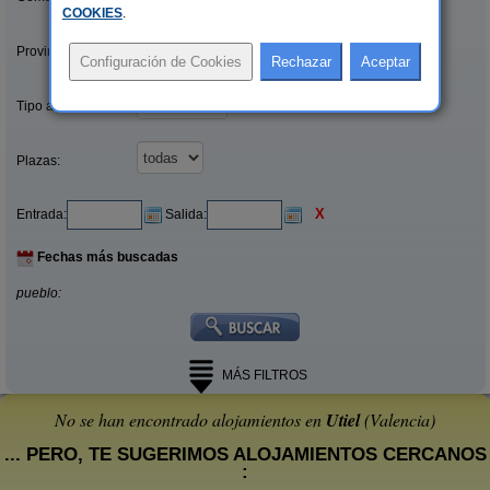
COOKIES
.
Provincias/Islas:
Tipo alquiler:
Plazas:
X
Entrada:
Salida:
Fechas más buscadas
pueblo:
MÁS FILTROS
No se han encontrado alojamientos en
Utiel
(Valencia)
... PERO, TE SUGERIMOS ALOJAMIENTOS CERCANOS
: