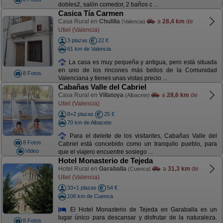
dobles2, salón comedor, 2 baños c ...
Casica Tía Carmen
Casa Rural en
Chulilla
a
28,4 km
de
(Valencia)
Utiel (Valencia)
3 plazas
22 €
61 km de Valencia
La casa es muy pequeña y antigua, pero está situada
en uno de los rincones más bellos de la Comunidad
8 Fotos
Valenciana y tienes unas vistas precio ...
Cabañas Valle del Cabriel
Casa Rural en
Villatoya
a
28,6 km
de
(Albacete)
Utiel (Valencia)
8+2 plazas
25 €
70 km de Albacete
Para el deleite de los visitantes, Cabañas Valle del
8 Fotos
Cabriel está concebido como un tranquilo pueblo, para
Video
que el viajero encuentre sosiego ...
Hotel Monasterio de Tejeda
Hotel Rural en
Garaballa
a
31,3 km
de
(Cuenca)
Utiel (Valencia)
33+1 plazas
54 €
106 km de Cuenca
El Hotel Monasterio de Tejeda en Garaballa es un
lugar único para descansar y disfrutar de la naturaleza.
8 Fotos