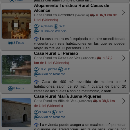
plazas con baño completo cada un ...
Alojamiento Turístico Rural Casas de
Alcance
Casa Rural en
Cofrentes
a
36,9 km
de
(Valencia)
Utiel (Valencia)
14 plazas
32 €
100 km de Valencia
La casa entera está equipada con aire acondicionado
8 Fotos
y cuenta con seis habitaciones en las que se pueden
alojar un total de 12 personas. Tien ...
Casa Rural El Paraiso
Casa Rural en
Casas de Ves
a
37,2
(Albacete)
km
de Utiel (Valencia)
10-26 plazas
20 €
63 km de Albacete
Casa de 400 m2 revestida de madera con 6
habitaciones, salón de 90 m2, 4 cuartos de baño, 20
8 Fotos
camas de las cuales 6 son de matrimonio, 2 barb ...
Casa Rural María Juana Piqueras
Casa Rural en
Villa de Ves
a
38,6 km
(Albacete)
de Utiel (Valencia)
9 plazas
18 €
55 km de Albacete
La vivienda puede acoger a un máximo de 9 personas
y dispone de: Calefacción, estufa de leña, cocina con