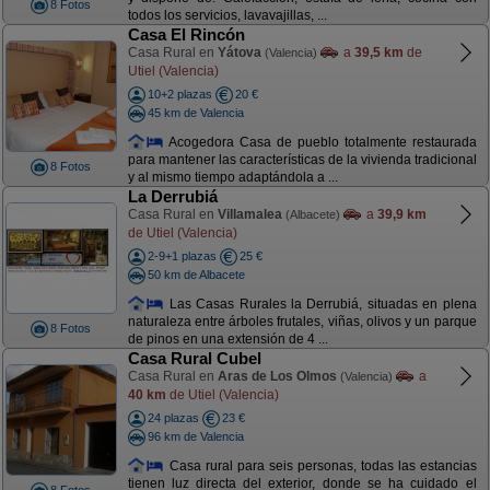
8 Fotos
todos los servicios, lavavajillas, ...
Casa El Rincón
Casa Rural en
Yátova
a
39,5 km
de
(Valencia)
Utiel (Valencia)
10+2 plazas
20 €
45 km de Valencia
Acogedora Casa de pueblo totalmente restaurada
para mantener las características de la vivienda tradicional
8 Fotos
y al mismo tiempo adaptándola a ...
La Derrubiá
Casa Rural en
Villamalea
a
39,9 km
(Albacete)
de Utiel (Valencia)
2-9+1 plazas
25 €
50 km de Albacete
Las Casas Rurales la Derrubiá, situadas en plena
naturaleza entre árboles frutales, viñas, olivos y un parque
8 Fotos
de pinos en una extensión de 4 ...
Casa Rural Cubel
Casa Rural en
Aras de Los Olmos
a
(Valencia)
40 km
de Utiel (Valencia)
24 plazas
23 €
96 km de Valencia
Casa rural para seis personas, todas las estancias
tienen luz directa del exterior, donde se ha cuidado el