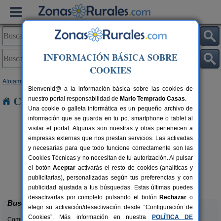
INFORMACIÓN BÁSICA SOBRE
COOKIES
Alojamientos
>
Comunidad Valenciana
>
Valencia
> Utiel
Bienvenid@ a la información básica sobre las cookies de
Casas Rurales cerca de Utiel
nuestro portal responsabilidad de
Mario Temprado Casas
.
Una cookie o galleta informática es un pequeño archivo de
información que se guarda en tu pc, smartphone o tablet al
visitar el portal. Algunas son nuestras y otras pertenecen a
empresas externas que nos prestan servicios. Las activadas
y necesarias para que todo funcione correctamente son las
Cookies Técnicas y no necesitan de tu autorización. Al pulsar
el botón
Aceptar
activarás el resto de cookies (analíticas y
Cabaña del Lago
C
rs.
4 pers.
publicitarias), personalizadas según tus preferencias y con
 €
40 €
Anna (Valencia)
desde
publicidad ajustada a tus búsquedas. Estas últimas puedes
desactivarlas por completo pulsando el botón
Rechazar
o
Buscar
elegir su activación/desactivación desde “Configuración de
Cookies”. Más información en nuestra
POLÍTICA DE
Comunidades: