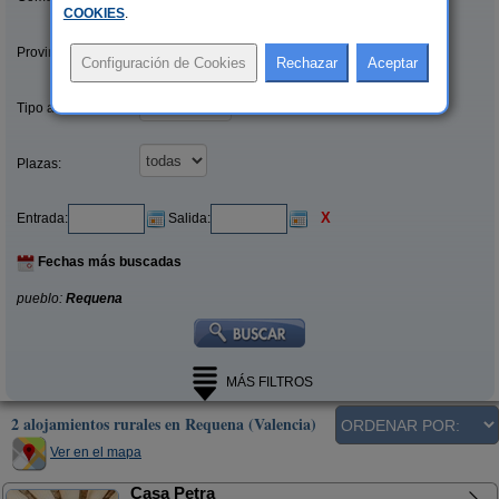
COOKIES
.
Provincias/Islas:
Tipo alquiler:
Plazas:
X
Entrada:
Salida:
Fechas más buscadas
pueblo:
Requena
MÁS FILTROS
2 alojamientos rurales en Requena (Valencia)
Ver en el mapa
Casa Petra