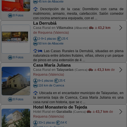
45 km de Albacete
Descripción de la casa: Dormitorio con cama de
matrimonio, armario, mesita, calefacción. Salón comedor
8 Fotos
con cocina americana equipada, con el ...
La Derrubiá
Casa Rural en
Villamalea
a
43,2 km
(Albacete)
de Requena (Valencia)
2-9+1 plazas
25 €
50 km de Albacete
Las Casas Rurales la Derrubiá, situadas en plena
naturaleza entre árboles frutales, viñas, olivos y un parque
8 Fotos
de pinos en una extensión de 4 ...
Casa María Juliana
Casa Rural en
Talayuelas
a
43,3 km
de
(Cuenca)
Requena (Valencia)
8+1 plazas
25 €
116 km de Cuenca
Ubicada en el encantador municipio de Talayuelas, en
la serranía baja de Cuenca, Casa María Juliana es una
8 Fotos
casa rural con historia, que se c ...
Hotel Monasterio de Tejeda
Hotel Rural en
Garaballa
a
43,7 km
de
(Cuenca)
Requena (Valencia)
33+1 plazas
54 €