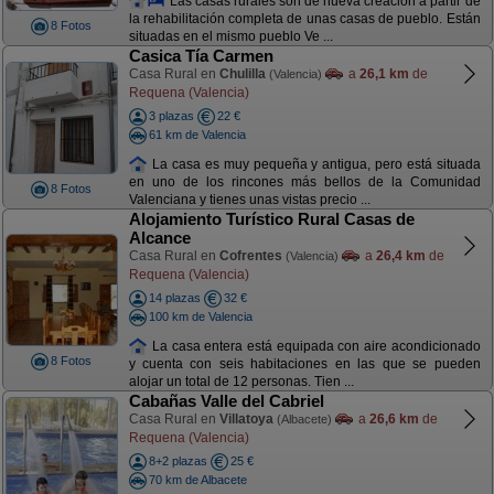
Las casas rurales son de nueva creación a partir de
la rehabilitación completa de unas casas de pueblo. Están
8 Fotos
situadas en el mismo pueblo Ve ...
Casica Tía Carmen
Casa Rural en
Chulilla
a
26,1 km
de
(Valencia)
Requena (Valencia)
3 plazas
22 €
61 km de Valencia
La casa es muy pequeña y antigua, pero está situada
en uno de los rincones más bellos de la Comunidad
8 Fotos
Valenciana y tienes unas vistas precio ...
Alojamiento Turístico Rural Casas de
Alcance
Casa Rural en
Cofrentes
a
26,4 km
de
(Valencia)
Requena (Valencia)
14 plazas
32 €
100 km de Valencia
La casa entera está equipada con aire acondicionado
8 Fotos
y cuenta con seis habitaciones en las que se pueden
alojar un total de 12 personas. Tien ...
Cabañas Valle del Cabriel
Casa Rural en
Villatoya
a
26,6 km
de
(Albacete)
Requena (Valencia)
8+2 plazas
25 €
70 km de Albacete