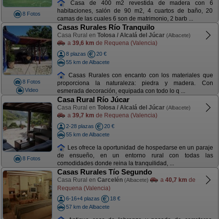
Casa de 400 m2 revestida de madera con 6
habitaciones, salón de 90 m2, 4 cuartos de baño, 20
8 Fotos
camas de las cuales 6 son de matrimonio, 2 barb ...
Casas Rurales Río Tranquilo
Casa Rural en
Tolosa / Alcalá del Júcar
(Albacete)
a
39,6 km
de Requena (Valencia)
8 plazas
20 €
55 km de Albacete
Casas Rurales con encanto con los materiales que
8 Fotos
proporciona la naturaleza: piedra y madera. Con
Video
esmerada decoración, equipada con todo lo q ...
Casa Rural Río Júcar
Casa Rural en
Tolosa / Alcalá del Júcar
(Albacete)
a
39,7 km
de Requena (Valencia)
2-28 plazas
20 €
55 km de Albacete
Les ofrece la oportunidad de hospedarse en un paraje
de ensueño, en un entorno rural con todas las
8 Fotos
comodidades donde reina la tranquilidad, ...
Casas Rurales Tío Segundo
Casa Rural en
Carcelén
a
40,7 km
de
(Albacete)
Requena (Valencia)
6-16+4 plazas
18 €
57 km de Albacete