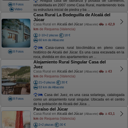
Antigua casa de labranza y posada de carreteros,
8 Fotos
rehabilitada en 2007 como Casa Rural, manteniendo toda
Video
su estructura inicial de piedra y ba ...
Casa Rural La Bodeguilla de Alcalá del
Júcar
Casa Rural en
Alcalá del Júcar
a
42,9
(Albacete)
km
de Requena (Valencia)
2-10+2 plazas
18 €
60 km de Albacete
Casa-cueva rural bioclimática en pleno casco
8 Fotos
histórico de Alcalá del Júcar. Es una casa excavada en la
roca, dividida en dos apartamentos un ...
Alojamiento Rural Singular Casa del
Juez
Casa Rural en
Alcalá del Júcar
a
43
(Albacete)
km
de Requena (Valencia)
21+3 plazas
30 €
53 km de Albacete
Casa del Juez, es una casa solariega, catalogada
8 Fotos
como un alojamiento rural singular. Ubicada en el centro
de la población de Alcalá del Júca ...
Paraíso del Júcar
Casa Rural en
Alcalá del Júcar
a
43,1
(Albacete)
km
de Requena (Valencia)
2+2 plazas
30 €