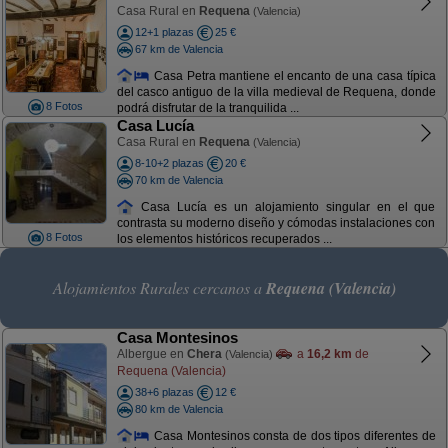
Casa Rural en
Requena
(Valencia)
12+1 plazas
25 €
67 km de Valencia
Casa Petra mantiene el encanto de una casa típica
del casco antiguo de la villa medieval de Requena, donde
8 Fotos
podrá disfrutar de la tranquilida ...
Casa Lucía
Casa Rural en
Requena
(Valencia)
8-10+2 plazas
20 €
70 km de Valencia
Casa Lucía es un alojamiento singular en el que
contrasta su moderno diseño y cómodas instalaciones con
8 Fotos
los elementos históricos recuperados ...
Alojamientos Rurales cercanos a
Requena (Valencia)
Casa Montesinos
Albergue en
Chera
a
16,2 km
de
(Valencia)
Requena (Valencia)
38+6 plazas
12 €
80 km de Valencia
Casa Montesinos consta de dos tipos diferentes de