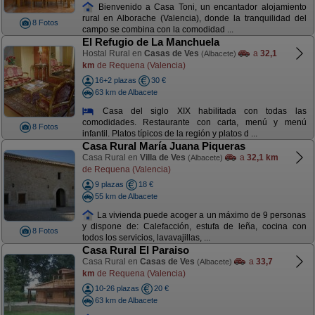
Bienvenido a Casa Toni, un encantador alojamiento
rural en Alborache (Valencia), donde la tranquilidad del
8 Fotos
campo se combina con la comodidad ...
El Refugio de La Manchuela
Hostal Rural en
Casas de Ves
a
32,1
(Albacete)
km
de Requena (Valencia)
16+2 plazas
30 €
63 km de Albacete
Casa del siglo XIX habilitada con todas las
comodidades. Restaurante con carta, menú y menú
8 Fotos
infantil. Platos típicos de la región y platos d ...
Casa Rural María Juana Piqueras
Casa Rural en
Villa de Ves
a
32,1 km
(Albacete)
de Requena (Valencia)
9 plazas
18 €
55 km de Albacete
La vivienda puede acoger a un máximo de 9 personas
y dispone de: Calefacción, estufa de leña, cocina con
8 Fotos
todos los servicios, lavavajillas, ...
Casa Rural El Paraiso
Casa Rural en
Casas de Ves
a
33,7
(Albacete)
km
de Requena (Valencia)
10-26 plazas
20 €
63 km de Albacete