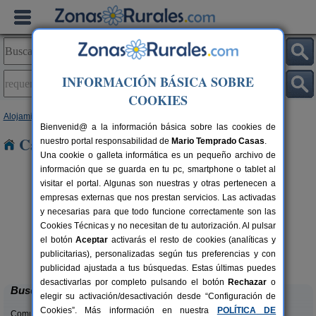
INFORMACIÓN BÁSICA SOBRE
COOKIES
Alojamientos
>
Comunidad Valenciana
>
Valencia
> Requena
Bienvenid@ a la información básica sobre las cookies de
Casas Rurales en Requena
nuestro portal responsabilidad de
Mario Temprado Casas
.
Una cookie o galleta informática es un pequeño archivo de
información que se guarda en tu pc, smartphone o tablet al
visitar el portal. Algunas son nuestras y otras pertenecen a
empresas externas que nos prestan servicios. Las activadas
y necesarias para que todo funcione correctamente son las
Cookies Técnicas y no necesitan de tu autorización. Al pulsar
el botón
Aceptar
activarás el resto de cookies (analíticas y
Cabaña del Lago
C
rs.
4 pers.
publicitarias), personalizadas según tus preferencias y con
 €
40 €
Anna (Valencia)
desde
publicidad ajustada a tus búsquedas. Estas últimas puedes
desactivarlas por completo pulsando el botón
Rechazar
o
Buscar
elegir su activación/desactivación desde “Configuración de
Cookies”. Más información en nuestra
POLÍTICA DE
Comunidades: