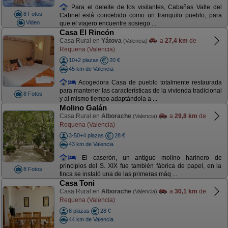
Para el deleite de los visitantes, Cabañas Valle del
8 Fotos
Cabriel está concebido como un tranquilo pueblo, para
Video
que el viajero encuentre sosiego ...
Casa El Rincón
Casa Rural en
Yátova
a
27,4 km
de
(Valencia)
Requena (Valencia)
10+2 plazas
20 €
45 km de Valencia
Acogedora Casa de pueblo totalmente restaurada
para mantener las características de la vivienda tradicional
8 Fotos
y al mismo tiempo adaptándola a ...
Molino Galán
Casa Rural en
Alborache
a
29,8 km
de
(Valencia)
Requena (Valencia)
3-50+4 plazas
28 €
43 km de Valencia
El caserón, un antiguo molino harinero de
principios del S. XIX fue también fábrica de papel, en la
8 Fotos
finca se instaló una de las primeras máq ...
Casa Toni
Casa Rural en
Alborache
a
30,1 km
de
(Valencia)
Requena (Valencia)
8 plazas
28 €
44 km de Valencia