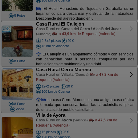
106 km de Cuenca
El Hotel Monasterio de Tejeda en Garaballa es un
lugar único para descansar y disfrutar de la naturaleza.
8 Fotos
Desconecte del ajetreo diario en u ...
Casa Rural El Callejón
Casa Rural en
Casas del Cerro / Alcalá del Jucar
a
43,9 km
de Requena (Valencia)
(Albacete)
2-6+2 plazas
20 €
45 km de Albacete
El Callejón es un alojamiento cómodo y con servicios,
con capacidad para 8 personas, compuesta por dos
8 Fotos
habitaciones de matrimonio y una dobl ...
Casa Rural Cerro Moreno
Casa Rural en
Villarta
a
47,3 km
de
(Cuenca)
Requena (Valencia)
12+2 plazas
20 €
100 km de Cuenca
La casa Cerro Moreno, es una antigua casa rústica
8 Fotos
reformada que conserva todas las características típicas
Video
de una casa de pueblo castellana. ...
Villa de Ayora
Casa Rural en
Ayora
a
47,5 km
de
(Valencia)
Requena (Valencia)
16 plazas
25 €
120 km de Valencia