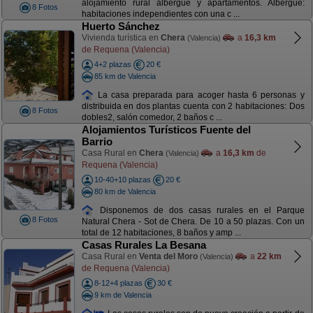
alojamiento rural albergue y apartamentos. Albergue:
8 Fotos
habitaciones independientes con una c ...
Huerto Sánchez
Vivienda turística en
Chera
a
16,3 km
(Valencia)
de Requena (Valencia)
4+2 plazas
20 €
85 km de Valencia
La casa preparada para acoger hasta 6 personas y
distribuida en dos plantas cuenta con 2 habitaciones: Dos
8 Fotos
dobles2, salón comedor, 2 baños c ...
Alojamientos Turísticos Fuente del
Barrio
Casa Rural en
Chera
a
16,3 km
de
(Valencia)
Requena (Valencia)
10-40+10 plazas
20 €
80 km de Valencia
Disponemos de dos casas rurales en el Parque
8 Fotos
Natural Chera - Sot de Chera. De 10 a 50 plazas. Con un
total de 12 habitaciones, 8 baños y amp ...
Casas Rurales La Besana
Casa Rural en
Venta del Moro
a
22 km
(Valencia)
de Requena (Valencia)
8-12+4 plazas
30 €
9 km de Valencia