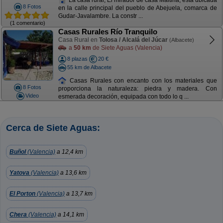
8 Fotos
en la calle principal del pueblo de Abejuela, comarca de
Gudar-Javalambre. La constr ...
(1 comentario)
Casas Rurales Río Tranquilo
Casa Rural en
Tolosa / Alcalá del Júcar
(Albacete)
a
50 km
de Siete Aguas (Valencia)
8 plazas
20 €
55 km de Albacete
Casas Rurales con encanto con los materiales que
8 Fotos
proporciona la naturaleza: piedra y madera. Con
Video
esmerada decoración, equipada con todo lo q ...
Cerca de Siete Aguas:
Buñol
(Valencia)
a 12,4 km
Yatova
(Valencia)
a 13,6 km
El Porton
(Valencia)
a 13,7 km
Chera
(Valencia)
a 14,1 km