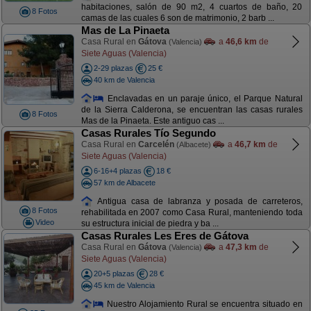
habitaciones, salón de 90 m2, 4 cuartos de baño, 20
8 Fotos
camas de las cuales 6 son de matrimonio, 2 barb ...
Mas de La Pinaeta
Casa Rural en
Gátova
a
46,6 km
de
(Valencia)
Siete Aguas (Valencia)
2-29 plazas
25 €
40 km de Valencia
Enclavadas en un paraje único, el Parque Natural
de la Sierra Calderona, se encuentran las casas rurales
8 Fotos
Mas de la Pinaeta. Este antiguo cas ...
Casas Rurales Tío Segundo
Casa Rural en
Carcelén
a
46,7 km
de
(Albacete)
Siete Aguas (Valencia)
6-16+4 plazas
18 €
57 km de Albacete
Antigua casa de labranza y posada de carreteros,
8 Fotos
rehabilitada en 2007 como Casa Rural, manteniendo toda
Video
su estructura inicial de piedra y ba ...
Casas Rurales Les Eres de Gátova
Casa Rural en
Gátova
a
47,3 km
de
(Valencia)
Siete Aguas (Valencia)
20+5 plazas
28 €
45 km de Valencia
Nuestro Alojamiento Rural se encuentra situado en