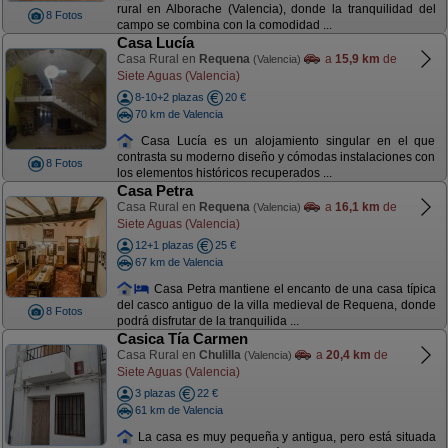
rural en Alborache (Valencia), donde la tranquilidad del
8 Fotos
campo se combina con la comodidad ...
Casa Lucía
Casa Rural en
Requena
a
15,9 km
de
(Valencia)
Siete Aguas (Valencia)
8-10+2 plazas
20 €
70 km de Valencia
Casa Lucía es un alojamiento singular en el que
contrasta su moderno diseño y cómodas instalaciones con
8 Fotos
los elementos históricos recuperados ...
Casa Petra
Casa Rural en
Requena
a
16,1 km
de
(Valencia)
Siete Aguas (Valencia)
12+1 plazas
25 €
67 km de Valencia
Casa Petra mantiene el encanto de una casa típica
del casco antiguo de la villa medieval de Requena, donde
8 Fotos
podrá disfrutar de la tranquilida ...
Casica Tía Carmen
Casa Rural en
Chulilla
a
20,4 km
de
(Valencia)
Siete Aguas (Valencia)
3 plazas
22 €
61 km de Valencia
La casa es muy pequeña y antigua, pero está situada