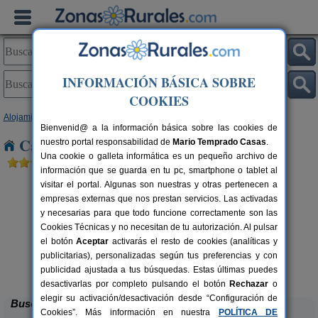
INFORMACIÓN BÁSICA SOBRE
COOKIES
Alojamientos
>
Comunidad Valenciana
>
Valencia
> Siete Aguas
Bienvenid@ a la información básica sobre las cookies de
Casas Rurales cerca de Siete Aguas
nuestro portal responsabilidad de
Mario Temprado Casas
.
Una cookie o galleta informática es un pequeño archivo de
información que se guarda en tu pc, smartphone o tablet al
visitar el portal. Algunas son nuestras y otras pertenecen a
empresas externas que nos prestan servicios. Las activadas
y necesarias para que todo funcione correctamente son las
Cookies Técnicas y no necesitan de tu autorización. Al pulsar
el botón
Aceptar
activarás el resto de cookies (analíticas y
publicitarias), personalizadas según tus preferencias y con
Cabaña del Lago
C
rs.
4 pers.
 €
40 €
publicidad ajustada a tus búsquedas. Estas últimas puedes
Anna (Valencia)
desde
desactivarlas por completo pulsando el botón
Rechazar
o
elegir su activación/desactivación desde “Configuración de
Buscar
Cookies”. Más información en nuestra
POLÍTICA DE