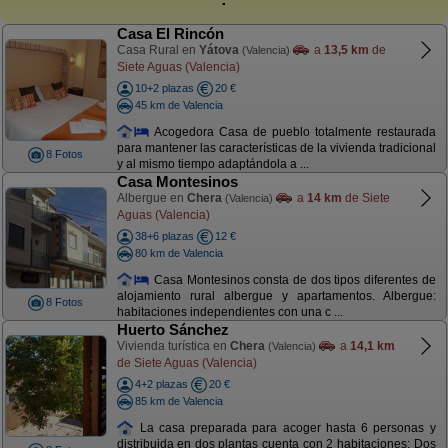
Casa El Rincón
Casa Rural en
Yátova
a
13,5 km
de
(Valencia)
Siete Aguas (Valencia)
10+2 plazas
20 €
45 km de Valencia
Acogedora Casa de pueblo totalmente restaurada
para mantener las características de la vivienda tradicional
8 Fotos
y al mismo tiempo adaptándola a ...
Casa Montesinos
Albergue en
Chera
a
14 km
de Siete
(Valencia)
Aguas (Valencia)
38+6 plazas
12 €
80 km de Valencia
Casa Montesinos consta de dos tipos diferentes de
alojamiento rural albergue y apartamentos. Albergue:
8 Fotos
habitaciones independientes con una c ...
Huerto Sánchez
Vivienda turística en
Chera
a
14,1 km
(Valencia)
de Siete Aguas (Valencia)
4+2 plazas
20 €
85 km de Valencia
La casa preparada para acoger hasta 6 personas y
distribuida en dos plantas cuenta con 2 habitaciones: Dos