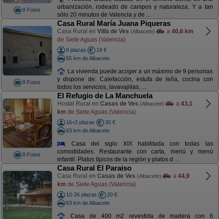
urbanización, rodeado de campos y naturaleza. Y a tan
8 Fotos
sólo 20 minutos de Valencia y de ...
Casa Rural María Juana Piqueras
Casa Rural en
Villa de Ves
a
40,6 km
(Albacete)
de Siete Aguas (Valencia)
9 plazas
18 €
55 km de Albacete
La vivienda puede acoger a un máximo de 9 personas
y dispone de: Calefacción, estufa de leña, cocina con
8 Fotos
todos los servicios, lavavajillas, ...
El Refugio de La Manchuela
Hostal Rural en
Casas de Ves
a
43,1
(Albacete)
km
de Siete Aguas (Valencia)
16+2 plazas
30 €
63 km de Albacete
Casa del siglo XIX habilitada con todas las
comodidades. Restaurante con carta, menú y menú
8 Fotos
infantil. Platos típicos de la región y platos d ...
Casa Rural El Paraiso
Casa Rural en
Casas de Ves
a
44,9
(Albacete)
km
de Siete Aguas (Valencia)
10-26 plazas
20 €
63 km de Albacete
Casa de 400 m2 revestida de madera con 6