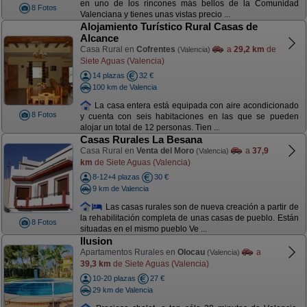
en uno de los rincones más bellos de la Comunidad
8 Fotos
Valenciana y tienes unas vistas precio ...
Alojamiento Turístico Rural Casas de
Alcance
Casa Rural en
Cofrentes
a
29,2 km
de
(Valencia)
Siete Aguas (Valencia)
14 plazas
32 €
100 km de Valencia
La casa entera está equipada con aire acondicionado
8 Fotos
y cuenta con seis habitaciones en las que se pueden
alojar un total de 12 personas. Tien ...
Casas Rurales La Besana
Casa Rural en
Venta del Moro
a
37,9
(Valencia)
km
de Siete Aguas (Valencia)
8-12+4 plazas
30 €
9 km de Valencia
Las casas rurales son de nueva creación a partir de
la rehabilitación completa de unas casas de pueblo. Están
8 Fotos
situadas en el mismo pueblo Ve ...
Ilusion
Apartamentos Rurales en
Olocau
a
(Valencia)
39,3 km
de Siete Aguas (Valencia)
10-20 plazas
27 €
29 km de Valencia