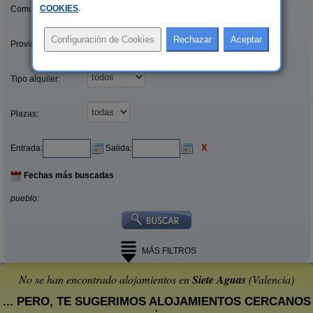
COOKIES
.
Comunidades:
Provincias/Islas:
Tipo alquiler:
Plazas:
X
Entrada:
Salida:
Fechas más buscadas
pueblo:
MÁS FILTROS
No se han encontrado alojamientos en
Siete Aguas
(Valencia)
... PERO, TE SUGERIMOS ALOJAMIENTOS CERCANOS
: