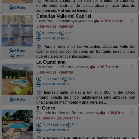
Precioso chalet, a tan sólo 20 minutos de Valencia,
donde poder disfrutar de la naturaleza y hacer rutas de
8 Fotos
senderismo, y al mismo tiempo, u ...
Cabañas Valle del Cabriel
Casa Rural en
Villatoya
a
39,6 km
de
(Albacete)
Siete Aguas (Valencia)
8+2 plazas
25 €
70 km de Albacete
Para el deleite de los visitantes, Cabañas Valle del
8 Fotos
Cabriel está concebido como un tranquilo pueblo, para
Video
que el viajero encuentre sosiego ...
La Castellana
Casa Rural en
Bicorp
a
39,7 km
de
(Valencia)
Siete Aguas (Valencia)
12-30 plazas
25 €
90 km de Valencia
Impresionante chalet a tan solo 300 m del casco
urbano, consta de cinco habitaciones muy amplias, con
8 Fotos
una cama de matrimonio y una litera en ...
El Cedro
Vivienda turística en
Bétera
a
39,8 km
(Valencia)
de Siete Aguas (Valencia)
16-26+1 plazas
30 €
28 km de Valencia
Precioso chalet, situado en el término Serra, en una