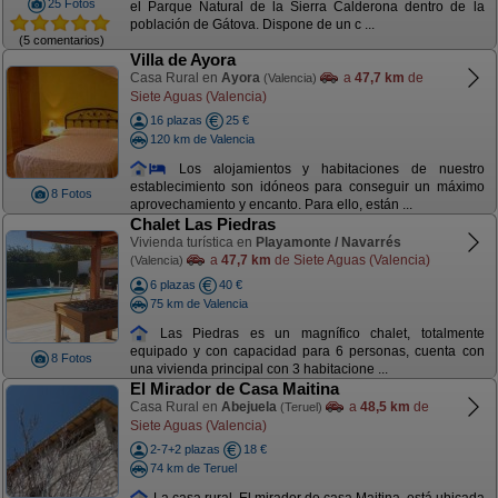
25 Fotos
el Parque Natural de la Sierra Calderona dentro de la
población de Gátova. Dispone de un c ...
(5 comentarios)
Villa de Ayora
Casa Rural en
Ayora
a
47,7 km
de
(Valencia)
Siete Aguas (Valencia)
16 plazas
25 €
120 km de Valencia
Los alojamientos y habitaciones de nuestro
establecimiento son idóneos para conseguir un máximo
8 Fotos
aprovechamiento y encanto. Para ello, están ...
Chalet Las Piedras
Vivienda turística en
Playamonte / Navarrés
a
47,7 km
de Siete Aguas (Valencia)
(Valencia)
6 plazas
40 €
75 km de Valencia
Las Piedras es un magnífico chalet, totalmente
equipado y con capacidad para 6 personas, cuenta con
8 Fotos
una vivienda principal con 3 habitacione ...
El Mirador de Casa Maitina
Casa Rural en
Abejuela
a
48,5 km
de
(Teruel)
Siete Aguas (Valencia)
2-7+2 plazas
18 €
74 km de Teruel
La casa rural, El mirador de casa Maitina, está ubicada