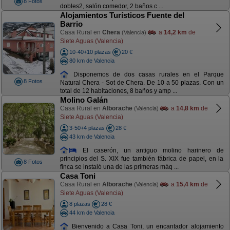
8 Fotos
dobles2, salón comedor, 2 baños c ...
Alojamientos Turísticos Fuente del
Barrio
Casa Rural en
Chera
a
14,2 km
de
(Valencia)
Siete Aguas (Valencia)
10-40+10 plazas
20 €
80 km de Valencia
Disponemos de dos casas rurales en el Parque
8 Fotos
Natural Chera - Sot de Chera. De 10 a 50 plazas. Con un
total de 12 habitaciones, 8 baños y amp ...
Molino Galán
Casa Rural en
Alborache
a
14,8 km
de
(Valencia)
Siete Aguas (Valencia)
3-50+4 plazas
28 €
43 km de Valencia
El caserón, un antiguo molino harinero de
principios del S. XIX fue también fábrica de papel, en la
8 Fotos
finca se instaló una de las primeras máq ...
Casa Toni
Casa Rural en
Alborache
a
15,4 km
de
(Valencia)
Siete Aguas (Valencia)
8 plazas
28 €
44 km de Valencia
Bienvenido a Casa Toni, un encantador alojamiento