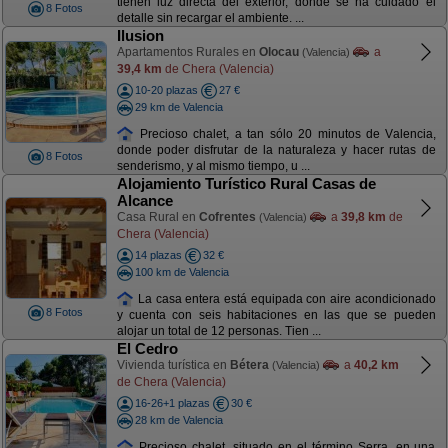
tienen luz directa del exterior, donde se ha cuidado el
8 Fotos
detalle sin recargar el ambiente. ...
Ilusion
Apartamentos Rurales en
Olocau
a
(Valencia)
39,4 km
de Chera (Valencia)
10-20 plazas
27 €
29 km de Valencia
Precioso chalet, a tan sólo 20 minutos de Valencia,
donde poder disfrutar de la naturaleza y hacer rutas de
8 Fotos
senderismo, y al mismo tiempo, u ...
Alojamiento Turístico Rural Casas de
Alcance
Casa Rural en
Cofrentes
a
39,8 km
de
(Valencia)
Chera (Valencia)
14 plazas
32 €
100 km de Valencia
La casa entera está equipada con aire acondicionado
8 Fotos
y cuenta con seis habitaciones en las que se pueden
alojar un total de 12 personas. Tien ...
El Cedro
Vivienda turística en
Bétera
a
40,2 km
(Valencia)
de Chera (Valencia)
16-26+1 plazas
30 €
28 km de Valencia
Precioso chalet, situado en el término Serra, en una