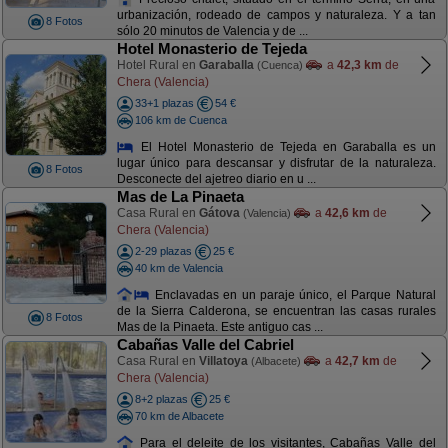
urbanización, rodeado de campos y naturaleza. Y a tan
8 Fotos
sólo 20 minutos de Valencia y de ...
Hotel Monasterio de Tejeda
Hotel Rural en
Garaballa
a
42,3 km
de
(Cuenca)
Chera (Valencia)
33+1 plazas
54 €
106 km de Cuenca
El Hotel Monasterio de Tejeda en Garaballa es un
lugar único para descansar y disfrutar de la naturaleza.
8 Fotos
Desconecte del ajetreo diario en u ...
Mas de La Pinaeta
Casa Rural en
Gátova
a
42,6 km
de
(Valencia)
Chera (Valencia)
2-29 plazas
25 €
40 km de Valencia
Enclavadas en un paraje único, el Parque Natural
de la Sierra Calderona, se encuentran las casas rurales
8 Fotos
Mas de la Pinaeta. Este antiguo cas ...
Cabañas Valle del Cabriel
Casa Rural en
Villatoya
a
42,7 km
de
(Albacete)
Chera (Valencia)
8+2 plazas
25 €
70 km de Albacete
Para el deleite de los visitantes, Cabañas Valle del