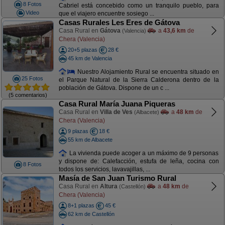
8 Fotos
Cabriel está concebido como un tranquilo pueblo, para
Video
que el viajero encuentre sosiego ...
Casas Rurales Les Eres de Gátova
Casa Rural en
Gátova
a
43,6 km
de
(Valencia)
Chera (Valencia)
20+5 plazas
28 €
45 km de Valencia
Nuestro Alojamiento Rural se encuentra situado en
25 Fotos
el Parque Natural de la Sierra Calderona dentro de la
población de Gátova. Dispone de un c ...
(5 comentarios)
Casa Rural María Juana Piqueras
Casa Rural en
Villa de Ves
a
48 km
de
(Albacete)
Chera (Valencia)
9 plazas
18 €
55 km de Albacete
La vivienda puede acoger a un máximo de 9 personas
y dispone de: Calefacción, estufa de leña, cocina con
8 Fotos
todos los servicios, lavavajillas, ...
Masía de San Juan Turismo Rural
Casa Rural en
Altura
a
48 km
de
(Castellón)
Chera (Valencia)
8+1 plazas
45 €
62 km de Castellón