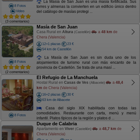
La Masía de San Juan es una masía fortificada. Sus
8 Fotos
torres y almenas la convierten en un edificio único dentro
Video
del catálogo de masías protegi ...
(3 comentarios)
Masía de San Juan
Casa Rural en
Altura
a
48 km
de
(Castellón)
Chera (Valencia)
12+1 plazas
23 €
54 km de Castellón
La Masía de San Juan es sin duda uno de los
8 Fotos
alojamientos de turismo rural con más encanto de la
provincia de Castellón. Se trata de una masí ...
(2 comentarios)
El Refugio de La Manchuela
Hostal Rural en
Casas de Ves
a
48,4
(Albacete)
km
de Chera (Valencia)
16+2 plazas
30 €
63 km de Albacete
Casa del siglo XIX habilitada con todas las
comodidades. Restaurante con carta, menú y menú
8 Fotos
infantil. Platos típicos de la región y platos d ...
Duque de Calabria
Apartamento en
Viver
a
48,7 km
de
(Castellón)
Chera (Valencia)