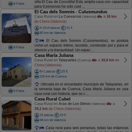
villa El Cau de Corcolilla! Esta amplia casa con capacidad
8 Fotos
para 8 personas ha sido cuid ...
El Cau dels Somnis - Culusmundus
Casa Rural en
La Cuevarruz
a
38 km
(Valencia)
de Chera (Valencia)
4-10+4 plazas
31 €
80 km de Valencia
El Cau dels Somnis (Culusmundus), se postula
como un espacio íntimo, recoleto, construido por y para el
8 Fotos
silencio y la tranquilidad. Un espac ...
Casa María Juliana
Casa Rural en
Talayuelas
a
38,8 km
de
(Cuenca)
Chera (Valencia)
8+1 plazas
25 €
116 km de Cuenca
Ubicada en el encantador municipio de Talayuelas, en
la serranía baja de Cuenca, Casa María Juliana es una
8 Fotos
casa rural con historia, que se c ...
Casa Rural Cubel
Casa Rural en
Aras de Los Olmos
a
(Valencia)
39,1 km
de Chera (Valencia)
24 plazas
23 €
96 km de Valencia
Casa rural para seis personas, todas las estancias