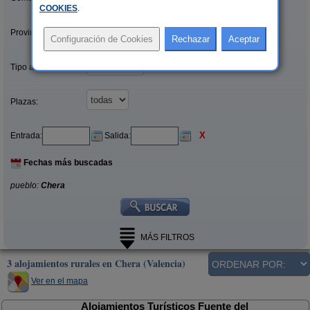
COOKIES
.
Provincias/Islas:
Tipo alquiler:
Plazas:
X
Entrada:
Salida:
Fechas más buscadas
pueblo:
Chera
MÁS FILTROS
3 alojamientos rurales en Chera (Valencia)
Ver en el mapa
Alojamientos Turísticos Fuente del