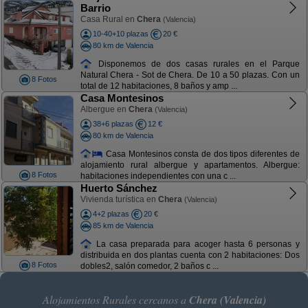
Barrio
Casa Rural en
Chera
(Valencia)
10-40+10 plazas
20 €
80 km de Valencia
Disponemos de dos casas rurales en el Parque
Natural Chera - Sot de Chera. De 10 a 50 plazas. Con un
8 Fotos
total de 12 habitaciones, 8 baños y amp ...
Casa Montesinos
Albergue en
Chera
(Valencia)
38+6 plazas
12 €
80 km de Valencia
Casa Montesinos consta de dos tipos diferentes de
alojamiento rural albergue y apartamentos. Albergue:
8 Fotos
habitaciones independientes con una c ...
Huerto Sánchez
Vivienda turística en
Chera
(Valencia)
4+2 plazas
20 €
85 km de Valencia
La casa preparada para acoger hasta 6 personas y
distribuida en dos plantas cuenta con 2 habitaciones: Dos
8 Fotos
dobles2, salón comedor, 2 baños c ...
Alojamientos Rurales cercanos a
Chera (Valencia)