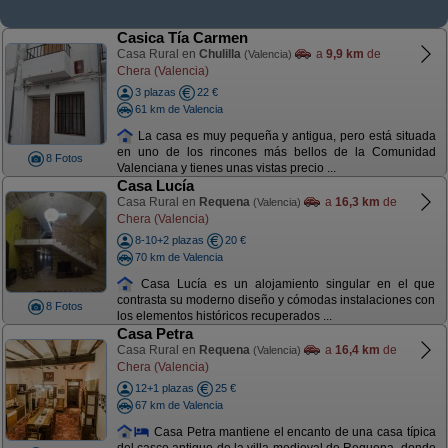
Casica Tía Carmen
Casa Rural en
Chulilla
a
9,9 km
de
(Valencia)
Chera (Valencia)
3 plazas
22 €
61 km de Valencia
La casa es muy pequeña y antigua, pero está situada
en uno de los rincones más bellos de la Comunidad
8 Fotos
Valenciana y tienes unas vistas precio ...
Casa Lucía
Casa Rural en
Requena
a
16,3 km
de
(Valencia)
Chera (Valencia)
8-10+2 plazas
20 €
70 km de Valencia
Casa Lucía es un alojamiento singular en el que
contrasta su moderno diseño y cómodas instalaciones con
8 Fotos
los elementos históricos recuperados ...
Casa Petra
Casa Rural en
Requena
a
16,4 km
de
(Valencia)
Chera (Valencia)
12+1 plazas
25 €
67 km de Valencia
Casa Petra mantiene el encanto de una casa típica