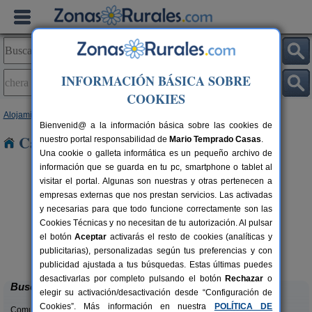
INFORMACIÓN BÁSICA SOBRE
COOKIES
Alojamientos
>
Comunidad Valenciana
>
Valencia
> Chera
Bienvenid@ a la información básica sobre las cookies de
Casas Rurales en Chera
nuestro portal responsabilidad de
Mario Temprado Casas
.
Una cookie o galleta informática es un pequeño archivo de
información que se guarda en tu pc, smartphone o tablet al
visitar el portal. Algunas son nuestras y otras pertenecen a
empresas externas que nos prestan servicios. Las activadas
y necesarias para que todo funcione correctamente son las
Cookies Técnicas y no necesitan de tu autorización. Al pulsar
el botón
Aceptar
activarás el resto de cookies (analíticas y
La Casa del Lago
C
rs.
6+2 pers.
publicitarias), personalizadas según tus preferencias y con
 €
50 €
Anna (Valencia)
desde
publicidad ajustada a tus búsquedas. Estas últimas puedes
desactivarlas por completo pulsando el botón
Rechazar
o
Buscar
elegir su activación/desactivación desde “Configuración de
Cookies”. Más información en nuestra
POLÍTICA DE
Comunidades: