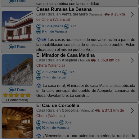
8 Fotos
campo se combina con la comodidad ...
Casas Rurales La Besana
Casa Rural en
Venta del Moro
a
35 km
(Valencia)
de Chera (Valencia)
8-12+4 plazas
30 €
9 km de Valencia
Las casas rurales son de nueva creación a partir de
la rehabilitación completa de unas casas de pueblo. Están
8 Fotos
situadas en el mismo pueblo Ve ...
El Mirador de Casa Maitina
Casa Rural en
Abejuela
a
35,8 km
de
(Teruel)
Chera (Valencia)
2-7+2 plazas
18 €
74 km de Teruel
La casa rural, El mirador de casa Maitina, está ubicada
8 Fotos
en la calle principal del pueblo de Abejuela, comarca de
Gudar-Javalambre. La constr ...
(1 comentario)
El Cau de Corcolilla
Casa Rural en
Corcolilla
a
37,3 km
de
(Valencia)
Chera (Valencia)
6+2 plazas
35 €
91 km de Valencia
¡Bienvenidos a una auténtica experiencia rural en la