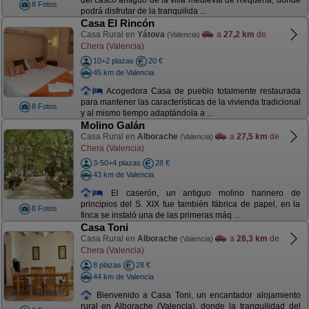
del casco antiguo de la villa medieval de Requena, donde
8 Fotos
podrá disfrutar de la tranquilida ...
Casa El Rincón
Casa Rural en
Yátova
a
27,2 km
de
(Valencia)
Chera (Valencia)
10+2 plazas
20 €
45 km de Valencia
Acogedora Casa de pueblo totalmente restaurada
para mantener las características de la vivienda tradicional
8 Fotos
y al mismo tiempo adaptándola a ...
Molino Galán
Casa Rural en
Alborache
a
27,5 km
de
(Valencia)
Chera (Valencia)
3-50+4 plazas
28 €
43 km de Valencia
El caserón, un antiguo molino harinero de
principios del S. XIX fue también fábrica de papel, en la
8 Fotos
finca se instaló una de las primeras máq ...
Casa Toni
Casa Rural en
Alborache
a
28,3 km
de
(Valencia)
Chera (Valencia)
8 plazas
28 €
44 km de Valencia
Bienvenido a Casa Toni, un encantador alojamiento
rural en Alborache (Valencia), donde la tranquilidad del