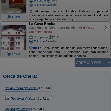
2+2 plazas
30 €
70 km de Castellón
Alojamiento muy confortable. Calefacción para el
invierno y aislado térmicamente para el verano. Ideal para
8 Fotos
una pareja, baño en habitación y ...
La Casa Bonita
Casa Rural en
Viver
a
48,9 km
de
(Castellón)
Chera (Valencia)
10+3 plazas
20 €
50 km de Castellón
La Casa Bonita, de más de 400 metros cuadrados,
tiene capacidad para 10 personas. Dos habitaciones
8 Fotos
dobles, una simple y una quíntuple con ba ...
Cerca de Chera:
Sot de Chera
(Valencia)
a 6,2 km
Las Nogueras
(Valencia)
a 9,6 km
Chulilla
(Valencia)
a 9,9 km