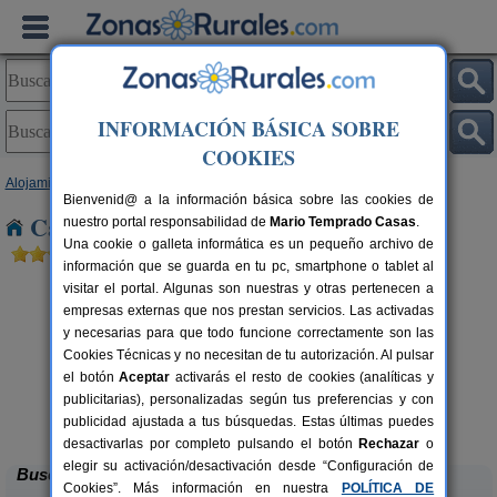
INFORMACIÓN BÁSICA SOBRE
COOKIES
Alojamientos
>
Comunidad Valenciana
>
Valencia
> Massamagrell
Bienvenid@ a la información básica sobre las cookies de
Casas Rurales cerca de Massamagrell
nuestro portal responsabilidad de
Mario Temprado Casas
.
Una cookie o galleta informática es un pequeño archivo de
información que se guarda en tu pc, smartphone o tablet al
visitar el portal. Algunas son nuestras y otras pertenecen a
empresas externas que nos prestan servicios. Las activadas
y necesarias para que todo funcione correctamente son las
Cookies Técnicas y no necesitan de tu autorización. Al pulsar
el botón
Aceptar
activarás el resto de cookies (analíticas y
publicitarias), personalizadas según tus preferencias y con
Cabaña del Lago
C
rs.
4 pers.
 €
40 €
publicidad ajustada a tus búsquedas. Estas últimas puedes
Anna (Valencia)
desde
desactivarlas por completo pulsando el botón
Rechazar
o
elegir su activación/desactivación desde “Configuración de
Buscar
Cookies”. Más información en nuestra
POLÍTICA DE