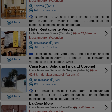
Massamagrell (Valencia)
8 plazas
28 €
44 km de Valencia
Bienvenido a Casa Toni, un encantador alojamiento
rural en Alborache (Valencia), donde la tranquilidad del
8 Fotos
campo se combina con la comodidad ...
Hotel Restaurante Verdia
Hotel Rural en
Suera
a
42,6 km
de
(Castellón)
Massamagrell (Valencia)
19+3 plazas
30 €
30 km de Castellón
Hotel Restaurante Verdia es un hotel con encanto en
el corazón de la Sierra de Espadan. Hotel Restaurante
8 Fotos
Verdia es un edificio del S. XVI c ...
Casa Rural Solidaria Finca El Coronel
Casa Rural en
Benicull de Xúquer
a
(Valencia)
42,9 km
de Massamagrell (Valencia)
10-16 plazas
33 €
42 km de Valencia
Las instalaciones de la Casa Rural, se encuentran
dentro de la Finca El Coronel, ubicada en el término
8 Fotos
municipal de Benicull del Xúquer (Val ...
La Casa Mora
Casa Rural en
Jérica
a
43 km
de
(Castellón)
Massamagrell (Valencia)