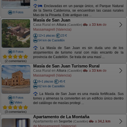
Enclavadas en un paraje único, el Parque Natural
de la Sierra Calderona, se encuentran las casas rurales
8 Fotos
Mas de la Pinaeta. Este antiguo cas ...
Masía de San Juan
Casa Rural en
Altura
a
33 km
de
(Castellón)
Massamagrell (Valencia)
12+1 plazas
23 €
54 km de Castellón
La Masía de San Juan es sin duda uno de los
8 Fotos
alojamientos de turismo rural con más encanto de la
provincia de Castellón. Se trata de una masí ...
(2 comentarios)
Masía de San Juan Turismo Rural
Casa Rural en
Altura
a
33 km
de
(Castellón)
Massamagrell (Valencia)
8+1 plazas
45 €
62 km de Castellón
La Masía de San Juan es una masía fortificada. Sus
8 Fotos
torres y almenas la convierten en un edificio único dentro
Video
del catálogo de masías protegi ...
(3 comentarios)
Apartamento de La Montaña
Apartamento en
Segorbe
a
34,1 km
(Castellón)
de Massamagrell (Valencia)