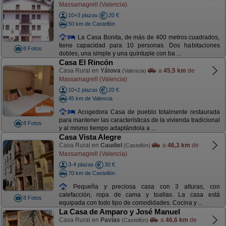
Massamagrell (Valencia)
10+3 plazas
20 €
50 km de Castellón
La Casa Bonita, de más de 400 metros cuadrados,
tiene capacidad para 10 personas. Dos habitaciones
8 Fotos
dobles, una simple y una quíntuple con ba ...
Casa El Rincón
Casa Rural en
Yátova
a
45,5 km
de
(Valencia)
Massamagrell (Valencia)
10+2 plazas
20 €
45 km de Valencia
Acogedora Casa de pueblo totalmente restaurada
para mantener las características de la vivienda tradicional
8 Fotos
y al mismo tiempo adaptándola a ...
Casa Vista Alegre
Casa Rural en
Caudiel
a
46,3 km
de
(Castellón)
Massamagrell (Valencia)
3-4 plazas
30 €
70 km de Castellón
Pequeña y preciosa casa con 3 alturas, con
calefacción, ropa de cama y toallas. La casa está
8 Fotos
equipada con todo tipo de comodidades. Cocina y ...
La Casa de Amparo y José Manuel
Casa Rural en
Pavías
a
46,6 km
de
(Castellón)