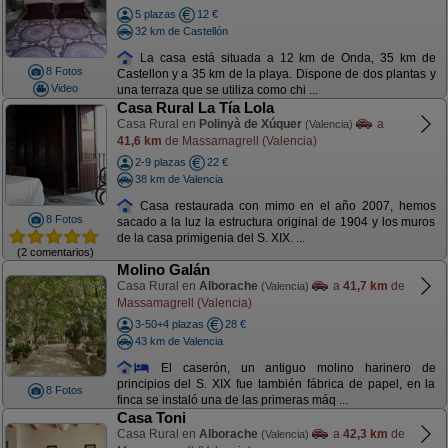
5 plazas
12 €
32 km de Castellón
La casa está situada a 12 km de Onda, 35 km de
8 Fotos
Castellon y a 35 km de la playa. Dispone de dos plantas y
Video
una terraza que se utiliza como chi ...
Casa Rural La Tía Lola
Casa Rural en
Polinyà de Xúquer
a
(Valencia)
41,6 km
de Massamagrell (Valencia)
2-9 plazas
22 €
38 km de Valencia
Casa restaurada con mimo en el año 2007, hemos
8 Fotos
sacado a la luz la estructura original de 1904 y los muros
de la casa primigenia del S. XIX. ...
(2 comentarios)
Molino Galán
Casa Rural en
Alborache
a
41,7 km
de
(Valencia)
Massamagrell (Valencia)
3-50+4 plazas
28 €
43 km de Valencia
El caserón, un antiguo molino harinero de
principios del S. XIX fue también fábrica de papel, en la
8 Fotos
finca se instaló una de las primeras máq ...
Casa Toni
Casa Rural en
Alborache
a
42,3 km
de
(Valencia)