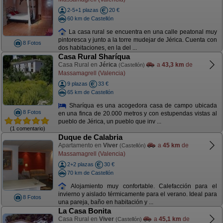
2-5+1 plazas
20 €
60 km de Castellón
La casa rural se encuentra en una calle peatonal muy
pintoresca y junto a la torre mudejar de Jérica. Cuenta con
8 Fotos
dos habitaciones, en la del ...
Casa Rural Sharíqua
Casa Rural en
Jérica
a
43,3 km
de
(Castellón)
Massamagrell (Valencia)
9 plazas
33 €
65 km de Castellón
Sharíqua es una acogedora casa de campo ubicada
8 Fotos
en una finca de 20.000 metros y con estupendas vistas al
pueblo de Jérica, un pueblo que inv ...
(1 comentario)
Duque de Calabria
Apartamento en
Viver
a
45 km
de
(Castellón)
Massamagrell (Valencia)
2+2 plazas
30 €
70 km de Castellón
Alojamiento muy confortable. Calefacción para el
invierno y aislado térmicamente para el verano. Ideal para
8 Fotos
una pareja, baño en habitación y ...
La Casa Bonita
Casa Rural en
Viver
a
45,1 km
de
(Castellón)