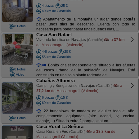
4 plazas
25 €
40 km de Castellón
Apartamento de la montaña un lugar donde podrás
pasar unos días de descanso. Cuenta con todo lo
8 Fotos
necesario para poder pasar unos buenos dias, ...
Casa San Rafael
Vivienda turística en
Navajas
a
37 km
(Castellón)
de Massamagrell (Valencia)
4-8 plazas
20 €
55 km de Castellón
Bonito chalet independiente situado a las afueras
8 Fotos
del casco urbano de la población de Navajas. Está
Video
construido en una sola planta rodeada de ...
Cabañas Altomira
Camping y Bungalows en
Navajas
a
(Castellón)
37,2 km
de Massamagrell (Valencia)
6 plazas
15 €
60 km de Castellón
22 bungalows de madera en alquiler todo el año,
completamente equipados (aire acond, tv, cocina,
8 Fotos
menaje,... ) Situado entre 2 parques natura ...
Casa Rural La Señora
Casa Rural en
Veo
a
38,8 km
de
(Castellón)
Massamagrell (Valencia)