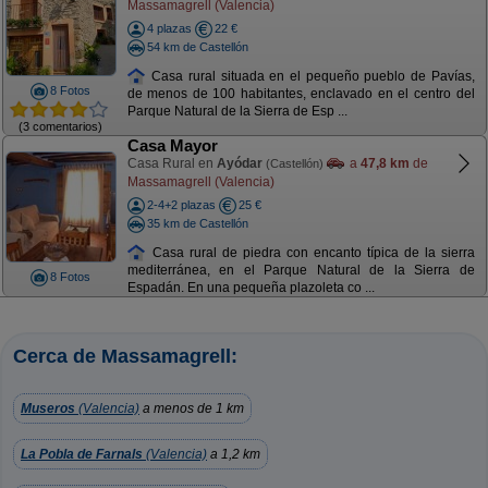
Massamagrell (Valencia)
4 plazas
22 €
54 km de Castellón
Casa rural situada en el pequeño pueblo de Pavías,
8 Fotos
de menos de 100 habitantes, enclavado en el centro del
Parque Natural de la Sierra de Esp ...
(3 comentarios)
Casa Mayor
Casa Rural en
Ayódar
a
47,8 km
de
(Castellón)
Massamagrell (Valencia)
2-4+2 plazas
25 €
35 km de Castellón
Casa rural de piedra con encanto típica de la sierra
mediterránea, en el Parque Natural de la Sierra de
8 Fotos
Espadán. En una pequeña plazoleta co ...
Cerca de Massamagrell:
Museros
(Valencia)
a menos de 1 km
La Pobla de Farnals
(Valencia)
a 1,2 km