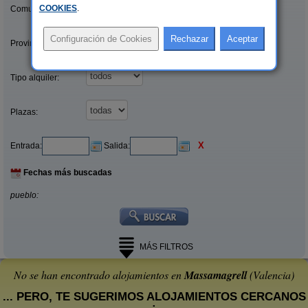
COOKIES
.
Comunidades:
Provincias/Islas:
Tipo alquiler:
Plazas:
X
Entrada:
Salida:
Fechas más buscadas
pueblo:
MÁS FILTROS
No se han encontrado alojamientos en
Massamagrell
(Valencia)
... PERO, TE SUGERIMOS ALOJAMIENTOS CERCANOS
: