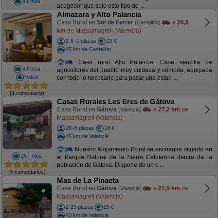
8 Fotos
acogedor que solo este tipo de ...
Almazara y Alto Palancia
Casa Rural en
Sot de Ferrer
a
26,9
(Castellón)
km
de Massamagrell (Valencia)
2-6+1 plazas
23 €
45 km de Castellón
Casa rural Alto Palancia. Casa sencilla de
8 Fotos
agricultores del pueblo muy cuidada y cómoda, equipada
Video
con todo lo necesario para pasar una estan ...
(1 comentario)
Casas Rurales Les Eres de Gátova
Casa Rural en
Gátova
a
27,2 km
de
(Valencia)
Massamagrell (Valencia)
20+5 plazas
28 €
45 km de Valencia
Nuestro Alojamiento Rural se encuentra situado en
25 Fotos
el Parque Natural de la Sierra Calderona dentro de la
población de Gátova. Dispone de un c ...
(5 comentarios)
Mas de La Pinaeta
Casa Rural en
Gátova
a
27,9 km
de
(Valencia)
Massamagrell (Valencia)
2-29 plazas
25 €
40 km de Valencia