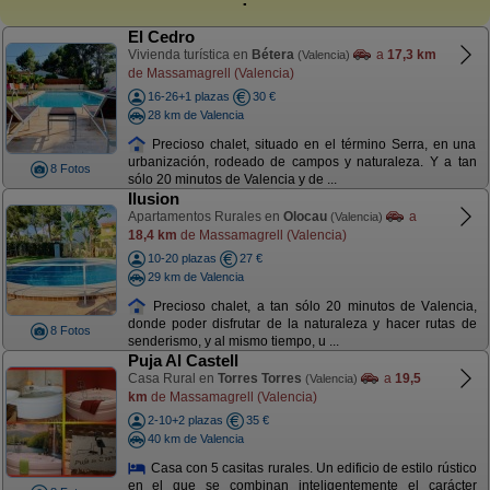
El Cedro
Vivienda turística en
Bétera
a
17,3 km
(Valencia)
de Massamagrell (Valencia)
16-26+1 plazas
30 €
28 km de Valencia
Precioso chalet, situado en el término Serra, en una
urbanización, rodeado de campos y naturaleza. Y a tan
8 Fotos
sólo 20 minutos de Valencia y de ...
Ilusion
Apartamentos Rurales en
Olocau
a
(Valencia)
18,4 km
de Massamagrell (Valencia)
10-20 plazas
27 €
29 km de Valencia
Precioso chalet, a tan sólo 20 minutos de Valencia,
donde poder disfrutar de la naturaleza y hacer rutas de
8 Fotos
senderismo, y al mismo tiempo, u ...
Puja Al Castell
Casa Rural en
Torres Torres
a
19,5
(Valencia)
km
de Massamagrell (Valencia)
2-10+2 plazas
35 €
40 km de Valencia
Casa con 5 casitas rurales. Un edificio de estilo rústico
en el que se combinan inteligentemente el carácter