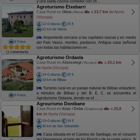
y una salita-cocina-comedor con ch ...
Agroturismo Etxebarri
Casa Rural en
Oleta
a
23,7 km
de Ajuria
(Álava)
(Vizcaya)
12+2 plazas
25 €
22 km de Vitoria
Alojamiento cercano a las capitales vascas y en medio
8 Fotos
del País Vasco, montes, pantanos. Antigua casa señorial
con todas las habitaciones en ...
(1 comentario)
Agroturismo Ordaola
Casa Rural en
Alonsotegi
a
25,1 km
(Vizcaya)
de Ajuria (Vizcaya)
14+2 plazas
25 €
10 km de Bilbao
Turismo rural en un paraje natural de Bilbao enkarterri,
a minutos de Bilbao y del B. E. C. se encuentra el
8 Fotos
Agroturismo Ordaola, donde se of ...
Agrourismo Donibane
Casa Rural en
Itziar / Deba
a
25,9
(Guipúzcoa)
km
de Ajuria (Vizcaya)
15+3 plazas
24 €
30 km de San Sebastián
Casa situada en el Camino de Santiago, en el corazón
del Geoparque al lado de los Flysch y de la costa vasca. Si