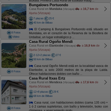
Bizkaia. Primera Casa Rural de Euskadi inaug ...
Bungalows Portuondo
Casa Rural en
Mundaka
a
16,7 km
de
(Vizcaya)
Ajuria (Vizcaya)
7 plazas
25 €
40 km de Bilbao
El Camping & Bungalows Portuondo está situado en
8 Fotos
Mundaka, en el corazón de la Reserva de la Biosfera de
Video
Urdaibai, un lugar estratégico p ...
Casa Rural Ogoño Mendi
Casa Rural en
Elantxobe
a
16,9 km
de
(Vizcaya)
Ajuria (Vizcaya)
2-12+2 plazas
27 €
50 km de Bilbao
Casa rural Ogoño Mendi está en la localidad vasca de
Elantxobe, a solo 2000 metros de la playa de Laida.
8 Fotos
Ofrece habitaciones dobles con baño ...
Casa Rural Itxas Ertz
Casa Rural en
Mendexa
a
17,6 km
de
(Vizcaya)
Ajuria (Vizcaya)
12+8 plazas
29 €
68 km de Bilbao
Casa rural, con habitaciones dobles (cama 135 cm) +
1 ó 2 camas supletorias, con baño y televisión, txoko con
8 Fotos
chimenea, y aparcamiento gratu ...