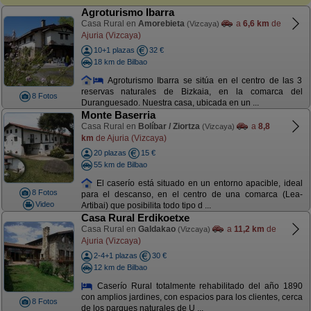
Agroturismo Ibarra
Casa Rural en
Amorebieta
a
6,6 km
de
(Vizcaya)
Ajuria (Vizcaya)
10+1 plazas
32 €
18 km de Bilbao
Agroturismo Ibarra se sitúa en el centro de las 3
reservas naturales de Bizkaia, en la comarca del
8 Fotos
Duranguesado. Nuestra casa, ubicada en un ...
Monte Baserria
Casa Rural en
Bolíbar / Ziortza
a
8,8
(Vizcaya)
km
de Ajuria (Vizcaya)
20 plazas
15 €
55 km de Bilbao
El caserío está situado en un entorno apacible, ideal
8 Fotos
para el descanso, en el centro de una comarca (Lea-
Video
Artibai) que posibilita todo tipo d ...
Casa Rural Erdikoetxe
Casa Rural en
Galdakao
a
11,2 km
de
(Vizcaya)
Ajuria (Vizcaya)
2-4+1 plazas
30 €
12 km de Bilbao
Caserío Rural totalmente rehabilitado del año 1890
con amplios jardines, con espacios para los clientes, cerca
8 Fotos
de los parques naturales de U ...