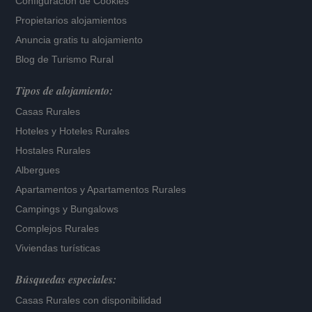
Configuración de Cookies
Propietarios alojamientos
Anuncia gratis tu alojamiento
Blog de Turismo Rural
Tipos de alojamiento:
Casas Rurales
Hoteles
y
Hoteles Rurales
Hostales Rurales
Albergues
Apartamentos
y
Apartamentos Rurales
Campings y Bungalows
Complejos Rurales
Viviendas turísticas
Búsquedas especiales:
Casas Rurales con disponibilidad