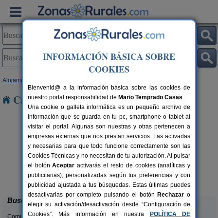
INFORMACIÓN BÁSICA SOBRE
COOKIES
Alojamientos
>
País Vasco
>
Vizcaya
> Ajuria
Bienvenid@ a la información básica sobre las cookies de
Casas Rurales cerca de Ajuria
nuestro portal responsabilidad de
Mario Temprado Casas
.
Una cookie o galleta informática es un pequeño archivo de
información que se guarda en tu pc, smartphone o tablet al
visitar el portal. Algunas son nuestras y otras pertenecen a
empresas externas que nos prestan servicios. Las activadas
y necesarias para que todo funcione correctamente son las
Cookies Técnicas y no necesitan de tu autorización. Al pulsar
el botón
Aceptar
activarás el resto de cookies (analíticas y
Apartamento Rural Larrago
rs.
16 pers.
publicitarias), personalizadas según tus preferencias y con
 €
25 €
Busturia (Vizcaya)
desde
publicidad ajustada a tus búsquedas. Estas últimas puedes
desactivarlas por completo pulsando el botón
Rechazar
o
Buscar
elegir su activación/desactivación desde “Configuración de
Cookies”. Más información en nuestra
POLÍTICA DE
Comunidades: