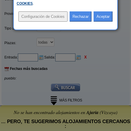
COOKIES
.
Provincias/Islas:
Tipo alquiler:
Plazas:
X
Entrada:
Salida:
Fechas más buscadas
pueblo:
MÁS FILTROS
No se han encontrado alojamientos en
Ajuria
(Vizcaya)
... PERO, TE SUGERIMOS ALOJAMIENTOS CERCANOS
: