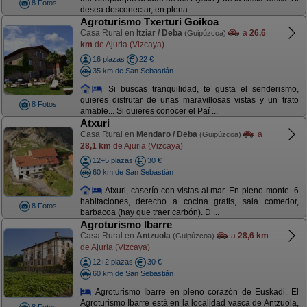
8 Fotos
desea desconectar, en plena ...
Agroturismo Txerturi Goikoa
Casa Rural en
Itziar / Deba
a
26,6
(Guipúzcoa)
km
de Ajuria (Vizcaya)
16 plazas
22 €
35 km de San Sebastián
Si buscas tranquilidad, te gusta el senderismo,
quieres disfrutar de unas maravillosas vistas y un trato
8 Fotos
amable... Si quieres conocer el Paí ...
Atxuri
Casa Rural en
Mendaro / Deba
a
(Guipúzcoa)
28,1 km
de Ajuria (Vizcaya)
12+5 plazas
30 €
60 km de San Sebastián
Atxuri, caserío con vistas al mar. En pleno monte. 6
habitaciones, derecho a cocina gratis, sala comedor,
8 Fotos
barbacoa (hay que traer carbón). D ...
Agroturismo Ibarre
Casa Rural en
Antzuola
a
28,6 km
(Guipúzcoa)
de Ajuria (Vizcaya)
12+2 plazas
30 €
60 km de San Sebastián
Agroturismo Ibarre en pleno corazón de Euskadi. El
Agroturismo Ibarre está en la localidad vasca de Antzuola,