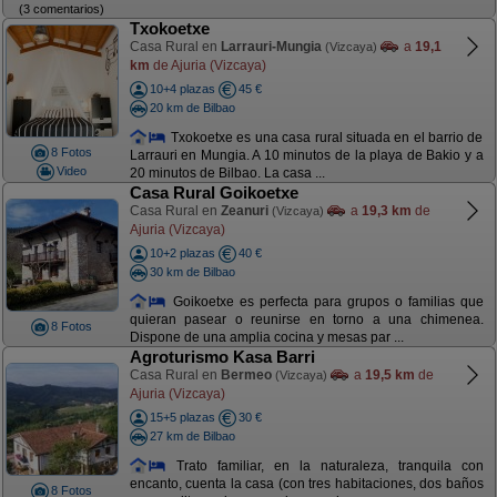
(3 comentarios)
Txokoetxe
Casa Rural en
Larrauri-Mungia
a
19,1
(Vizcaya)
km
de Ajuria (Vizcaya)
10+4 plazas
45 €
20 km de Bilbao
Txokoetxe es una casa rural situada en el barrio de
8 Fotos
Larrauri en Mungia. A 10 minutos de la playa de Bakio y a
Video
20 minutos de Bilbao. La casa ...
Casa Rural Goikoetxe
Casa Rural en
Zeanuri
a
19,3 km
de
(Vizcaya)
Ajuria (Vizcaya)
10+2 plazas
40 €
30 km de Bilbao
Goikoetxe es perfecta para grupos o familias que
quieran pasear o reunirse en torno a una chimenea.
8 Fotos
Dispone de una amplia cocina y mesas par ...
Agroturismo Kasa Barri
Casa Rural en
Bermeo
a
19,5 km
de
(Vizcaya)
Ajuria (Vizcaya)
15+5 plazas
30 €
27 km de Bilbao
Trato familiar, en la naturaleza, tranquila con
encanto, cuenta la casa (con tres habitaciones, dos baños
8 Fotos