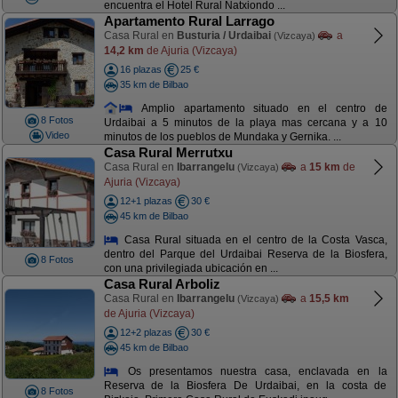
encuentra el Hotel Rural Natxiondo ...
Apartamento Rural Larrago
Casa Rural en
Busturia / Urdaibai
a
(Vizcaya)
14,2 km
de Ajuria (Vizcaya)
16 plazas
25 €
35 km de Bilbao
Amplio apartamento situado en el centro de
8 Fotos
Urdaibai a 5 minutos de la playa mas cercana y a 10
Video
minutos de los pueblos de Mundaka y Gernika. ...
Casa Rural Merrutxu
Casa Rural en
Ibarrangelu
a
15 km
de
(Vizcaya)
Ajuria (Vizcaya)
12+1 plazas
30 €
45 km de Bilbao
Casa Rural situada en el centro de la Costa Vasca,
dentro del Parque del Urdaibai Reserva de la Biosfera,
8 Fotos
con una privilegiada ubicación en ...
Casa Rural Arboliz
Casa Rural en
Ibarrangelu
a
15,5 km
(Vizcaya)
de Ajuria (Vizcaya)
12+2 plazas
30 €
45 km de Bilbao
Os presentamos nuestra casa, enclavada en la
Reserva de la Biosfera De Urdaibai, en la costa de
8 Fotos