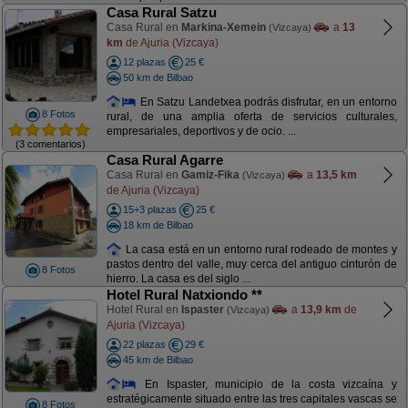
Casa Rural Satzu
Casa Rural en
Markina-Xemein
a
13
(Vizcaya)
km
de Ajuria (Vizcaya)
12 plazas
25 €
50 km de Bilbao
En Satzu Landetxea podrás disfrutar, en un entorno
8 Fotos
rural, de una amplia oferta de servicios culturales,
empresariales, deportivos y de ocio. ...
(3 comentarios)
Casa Rural Agarre
Casa Rural en
Gamiz-Fika
a
13,5 km
(Vizcaya)
de Ajuria (Vizcaya)
15+3 plazas
25 €
18 km de Bilbao
La casa está en un entorno rural rodeado de montes y
pastos dentro del valle, muy cerca del antiguo cinturón de
8 Fotos
hierro. La casa es del siglo ...
Hotel Rural Natxiondo **
Hotel Rural en
Ispaster
a
13,9 km
de
(Vizcaya)
Ajuria (Vizcaya)
22 plazas
29 €
45 km de Bilbao
En Ispaster, municipio de la costa vizcaína y
estratégicamente situado entre las tres capitales vascas se
8 Fotos