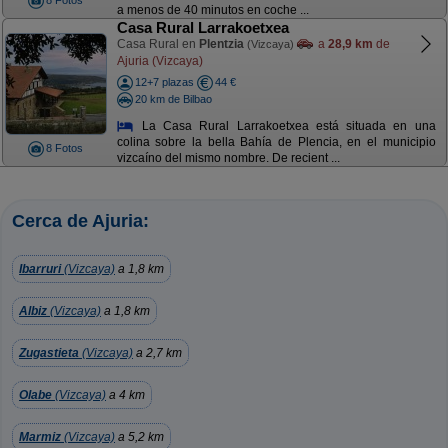
8 Fotos
a menos de 40 minutos en coche ...
Casa Rural Larrakoetxea
Casa Rural en
Plentzia
a
28,9 km
de
(Vizcaya)
Ajuria (Vizcaya)
12+7 plazas
44 €
20 km de Bilbao
La Casa Rural Larrakoetxea está situada en una
colina sobre la bella Bahía de Plencia, en el municipio
8 Fotos
vizcaíno del mismo nombre. De recient ...
Cerca de Ajuria:
Ibarruri
(Vizcaya)
a 1,8 km
Albiz
(Vizcaya)
a 1,8 km
Zugastieta
(Vizcaya)
a 2,7 km
Olabe
(Vizcaya)
a 4 km
Marmiz
(Vizcaya)
a 5,2 km