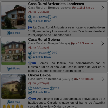
Casa Rural Arrizurieta Landetxea
Casa Rural en
Bermeo
a
18,2 km
de
(Vizcaya)
Ajuria (Vizcaya)
18+6 plazas
23 €
25 km de Bilbao
La Casa Rural Arrizurieta es un caserío construido en
1838, renovado y funcionando como Casa Rural desde el
8 Fotos
2009, dispone de 6 habitaciones ...
Casa Rural Goiena
Casa Rural en
Mungia
a
18,3 km
de
(Vizcaya)
Ajuria (Vizcaya)
10+4 plazas
24 €
20 km de Bilbao
Somos una familia, que comenzamos con el
turismo rural en el año 2006, con la ilusión de vivir en el
8 Fotos
campo y querer compartir, nuestra exper ...
Urkixa Bekoa
Casa Rural en
Berriatua
a
19 km
de
(Vizcaya)
Ajuria (Vizcaya)
2-20+2 plazas
20 €
40 km de Bilbao
Agroturismo con 3 apartamentos individuales de 2
8 Fotos
habitaciones. Caserío situado en el barrio de Asterrika
cerca de Lekeitio y Ondarroa con vi ...