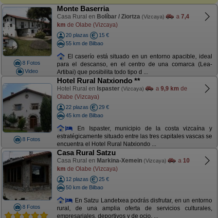
Monte Baserria
Casa Rural en
Bolíbar / Ziortza
a
7,4
(Vizcaya)
km
de Olabe (Vizcaya)
20 plazas
15 €
55 km de Bilbao
El caserío está situado en un entorno apacible, ideal
8 Fotos
para el descanso, en el centro de una comarca (Lea-
Video
Artibai) que posibilita todo tipo d ...
Hotel Rural Natxiondo **
Hotel Rural en
Ispaster
a
9,9 km
de
(Vizcaya)
Olabe (Vizcaya)
22 plazas
29 €
45 km de Bilbao
En Ispaster, municipio de la costa vizcaína y
estratégicamente situado entre las tres capitales vascas se
8 Fotos
encuentra el Hotel Rural Natxiondo ...
Casa Rural Satzu
Casa Rural en
Markina-Xemein
a
10
(Vizcaya)
km
de Olabe (Vizcaya)
12 plazas
25 €
50 km de Bilbao
En Satzu Landetxea podrás disfrutar, en un entorno
8 Fotos
rural, de una amplia oferta de servicios culturales,
empresariales, deportivos y de ocio. ...