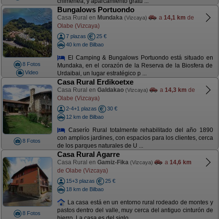
chimenea, y aparcamiento gratu ...
Bungalows Portuondo
Casa Rural en
Mundaka
a
14,1 km
de
(Vizcaya)
Olabe (Vizcaya)
7 plazas
25 €
40 km de Bilbao
El Camping & Bungalows Portuondo está situado en
8 Fotos
Mundaka, en el corazón de la Reserva de la Biosfera de
Video
Urdaibai, un lugar estratégico p ...
Casa Rural Erdikoetxe
Casa Rural en
Galdakao
a
14,3 km
de
(Vizcaya)
Olabe (Vizcaya)
2-4+1 plazas
30 €
12 km de Bilbao
Caserío Rural totalmente rehabilitado del año 1890
con amplios jardines, con espacios para los clientes, cerca
8 Fotos
de los parques naturales de U ...
Casa Rural Agarre
Casa Rural en
Gamiz-Fika
a
14,6 km
(Vizcaya)
de Olabe (Vizcaya)
15+3 plazas
25 €
18 km de Bilbao
La casa está en un entorno rural rodeado de montes y
pastos dentro del valle, muy cerca del antiguo cinturón de
8 Fotos
hierro. La casa es del siglo ...