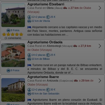
barbacoa (hay que traer carbón). D ...
Agroturismo Etxebarri
Casa Rural en
Oleta
a
27 km
de Olabe
(Álava)
(Vizcaya)
12+2 plazas
25 €
22 km de Vitoria
Alojamiento cercano a las capitales vascas y en medio
8 Fotos
del País Vasco, montes, pantanos. Antigua casa señorial
con todas las habitaciones en ...
(1 comentario)
Agroturismo Ordaola
Casa Rural en
Alonsotegi
a
27,9 km
(Vizcaya)
de Olabe (Vizcaya)
14+2 plazas
25 €
10 km de Bilbao
Turismo rural en un paraje natural de Bilbao enkarterri,
a minutos de Bilbao y del B. E. C. se encuentra el
8 Fotos
Agroturismo Ordaola, donde se of ...
Agroturismo Ibarre
Casa Rural en
Antzuola
a
29 km
de
(Guipúzcoa)
Olabe (Vizcaya)
12+2 plazas
30 €
60 km de San Sebastián
Agroturismo Ibarre en pleno corazón de Euskadi. El
Agroturismo Ibarre está en la localidad vasca de Antzuola,