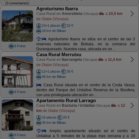
(3 comentarios)
Agroturismo Ibarra
Casa Rural en
Amorebieta
a
10,5 km
(Vizcaya)
de Olabe (Vizcaya)
10+1 plazas
32 €
18 km de Bilbao
Agroturismo Ibarra se sitúa en el centro de las 3
reservas naturales de Bizkaia, en la comarca del
8 Fotos
Duranguesado. Nuestra casa, ubicada en un ...
Casa Rural Merrutxu
Casa Rural en
Ibarrangelu
a
11,4 km
(Vizcaya)
de Olabe (Vizcaya)
12+1 plazas
30 €
45 km de Bilbao
Casa Rural situada en el centro de la Costa Vasca,
dentro del Parque del Urdaibai Reserva de la Biosfera,
8 Fotos
con una privilegiada ubicación en ...
Apartamento Rural Larrago
Casa Rural en
Busturia / Urdaibai
a
12
(Vizcaya)
km
de Olabe (Vizcaya)
16 plazas
25 €
35 km de Bilbao
Amplio apartamento situado en el centro de
8 Fotos
Urdaibai a 5 minutos de la playa mas cercana y a 10