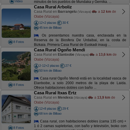
Video
minutos de los pueblos de Mundaka y Gernika. ...
Casa Rural Arboliz
Casa Rural en
Ibarrangelu
a
12 km
de
(Vizcaya)
Olabe (Vizcaya)
12+2 plazas
30 €
45 km de Bilbao
Os presentamos nuestra casa, enclavada en la
Reserva de la Biosfera De Urdaibai, en la costa de
8 Fotos
Bizkaia. Primera Casa Rural de Euskadi inaug ...
Casa Rural Ogoño Mendi
Casa Rural en
Elantxobe
a
13,6 km
de
(Vizcaya)
Olabe (Vizcaya)
2-12+2 plazas
27 €
50 km de Bilbao
Casa rural Ogoño Mendi está en la localidad vasca de
Elantxobe, a solo 2000 metros de la playa de Laida.
8 Fotos
Ofrece habitaciones dobles con baño ...
Casa Rural Itxas Ertz
Casa Rural en
Mendexa
a
13,9 km
de
(Vizcaya)
Olabe (Vizcaya)
12+8 plazas
29 €
68 km de Bilbao
Casa rural, con habitaciones dobles (cama 135 cm) +
1 ó 2 camas supletorias, con baño y televisión, txoko con
8 Fotos