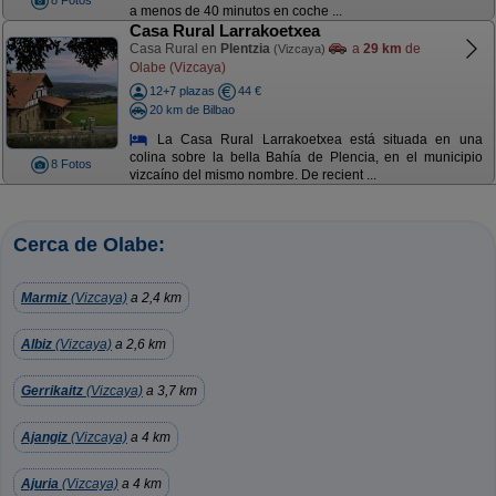
8 Fotos
a menos de 40 minutos en coche ...
Casa Rural Larrakoetxea
Casa Rural en
Plentzia
a
29 km
de
(Vizcaya)
Olabe (Vizcaya)
12+7 plazas
44 €
20 km de Bilbao
La Casa Rural Larrakoetxea está situada en una
colina sobre la bella Bahía de Plencia, en el municipio
8 Fotos
vizcaíno del mismo nombre. De recient ...
Cerca de Olabe:
Marmiz
(Vizcaya)
a 2,4 km
Albiz
(Vizcaya)
a 2,6 km
Gerrikaitz
(Vizcaya)
a 3,7 km
Ajangiz
(Vizcaya)
a 4 km
Ajuria
(Vizcaya)
a 4 km