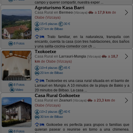
campo y querer compartir, nuestra exper ...
Agroturismo Kasa Barri
Casa Rural en
Bermeo
a
17,9 km
de
(Vizcaya)
Olabe (Vizcaya)
15+5 plazas
30 €
27 km de Bilbao
Trato familiar, en la naturaleza, tranquila con
encanto, cuenta la casa (con tres habitaciones, dos baños
8 Fotos
y una salita-cocina-comedor con ch ...
Txokoetxe
Casa Rural en
Larrauri-Mungia
a
18,7
(Vizcaya)
km
de Olabe (Vizcaya)
10+4 plazas
45 €
20 km de Bilbao
Txokoetxe es una casa rural situada en el barrio de
8 Fotos
Larrauri en Mungia. A 10 minutos de la playa de Bakio y a
Video
20 minutos de Bilbao. La casa ...
Casa Rural Goikoetxe
Casa Rural en
Zeanuri
a
23,3 km
de
(Vizcaya)
Olabe (Vizcaya)
10+2 plazas
40 €
30 km de Bilbao
Goikoetxe es perfecta para grupos o familias que
quieran pasear o reunirse en torno a una chimenea.
8 Fotos