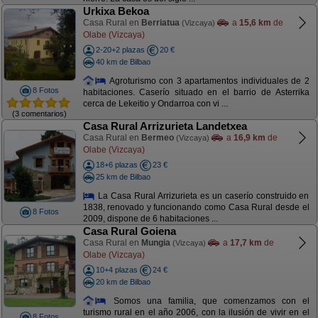
Urkixa Bekoa
Casa Rural en
Berriatua
a
15,6 km
de
(Vizcaya)
Olabe (Vizcaya)
2-20+2 plazas
20 €
40 km de Bilbao
Agroturismo con 3 apartamentos individuales de 2
8 Fotos
habitaciones. Caserío situado en el barrio de Asterrika
cerca de Lekeitio y Ondarroa con vi ...
(3 comentarios)
Casa Rural Arrizurieta Landetxea
Casa Rural en
Bermeo
a
16,9 km
de
(Vizcaya)
Olabe (Vizcaya)
18+6 plazas
23 €
25 km de Bilbao
La Casa Rural Arrizurieta es un caserío construido en
1838, renovado y funcionando como Casa Rural desde el
8 Fotos
2009, dispone de 6 habitaciones ...
Casa Rural Goiena
Casa Rural en
Mungia
a
17,7 km
de
(Vizcaya)
Olabe (Vizcaya)
10+4 plazas
24 €
20 km de Bilbao
Somos una familia, que comenzamos con el
turismo rural en el año 2006, con la ilusión de vivir en el
8 Fotos