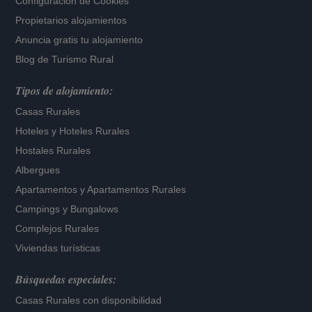
Configuración de Cookies
Propietarios alojamientos
Anuncia gratis tu alojamiento
Blog de Turismo Rural
Tipos de alojamiento:
Casas Rurales
Hoteles
y
Hoteles Rurales
Hostales Rurales
Albergues
Apartamentos
y
Apartamentos Rurales
Campings y Bungalows
Complejos Rurales
Viviendas turísticas
Búsquedas especiales:
Casas Rurales con disponibilidad