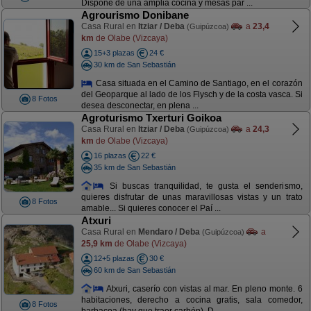
Dispone de una amplia cocina y mesas par ...
Agrourismo Donibane
Casa Rural en
Itziar / Deba
a
23,4
(Guipúzcoa)
km
de Olabe (Vizcaya)
15+3 plazas
24 €
30 km de San Sebastián
Casa situada en el Camino de Santiago, en el corazón
del Geoparque al lado de los Flysch y de la costa vasca. Si
8 Fotos
desea desconectar, en plena ...
Agroturismo Txerturi Goikoa
Casa Rural en
Itziar / Deba
a
24,3
(Guipúzcoa)
km
de Olabe (Vizcaya)
16 plazas
22 €
35 km de San Sebastián
Si buscas tranquilidad, te gusta el senderismo,
quieres disfrutar de unas maravillosas vistas y un trato
8 Fotos
amable... Si quieres conocer el Paí ...
Atxuri
Casa Rural en
Mendaro / Deba
a
(Guipúzcoa)
25,9 km
de Olabe (Vizcaya)
12+5 plazas
30 €
60 km de San Sebastián
Atxuri, caserío con vistas al mar. En pleno monte. 6
habitaciones, derecho a cocina gratis, sala comedor,
8 Fotos