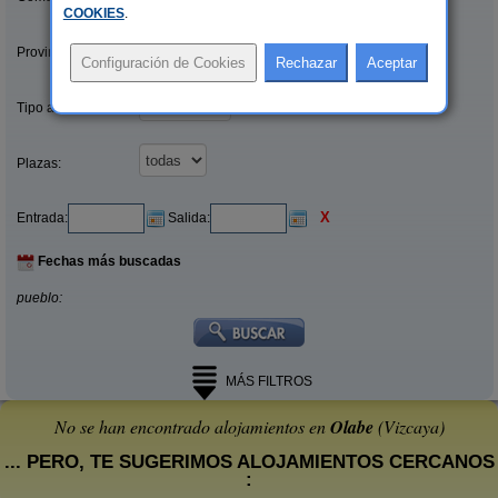
COOKIES
.
Provincias/Islas:
Tipo alquiler:
Plazas:
X
Entrada:
Salida:
Fechas más buscadas
pueblo:
MÁS FILTROS
No se han encontrado alojamientos en
Olabe
(Vizcaya)
... PERO, TE SUGERIMOS ALOJAMIENTOS CERCANOS
: