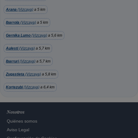
Arana
(Vizcaya)
a 5 km
Ibarrola
(Vizcaya)
a 5 km
Gernika Lumo
(Vizcaya)
a 5,6 km
Aulesti
(Vizcaya)
a 5,7 km
Ibarruri
(Vizcaya)
a 5,7 km
Zugastieta
(Vizcaya)
a 5,8 km
Kortezubi
(Vizcaya)
a 6,4 km
Nosotros
Quiénes somos
Aviso Legal