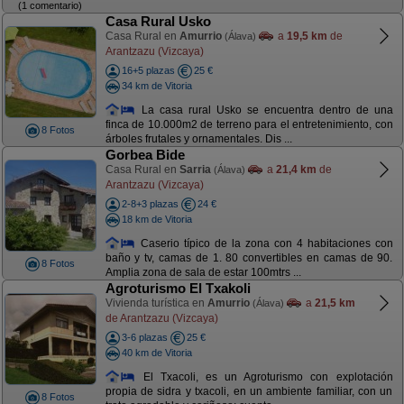
(1 comentario)
Casa Rural Usko
Casa Rural en
Amurrio
a
19,5 km
de
(Álava)
Arantzazu (Vizcaya)
16+5 plazas
25 €
34 km de Vitoria
La casa rural Usko se encuentra dentro de una
finca de 10.000m2 de terreno para el entretenimiento, con
8 Fotos
árboles frutales y ornamentales. Dis ...
Gorbea Bide
Casa Rural en
Sarria
a
21,4 km
de
(Álava)
Arantzazu (Vizcaya)
2-8+3 plazas
24 €
18 km de Vitoria
Caserio típico de la zona con 4 habitaciones con
baño y tv, camas de 1. 80 convertibles en camas de 90.
8 Fotos
Amplia zona de sala de estar 100mtrs ...
Agroturismo El Txakoli
Vivienda turística en
Amurrio
a
21,5 km
(Álava)
de Arantzazu (Vizcaya)
3-6 plazas
25 €
40 km de Vitoria
El Txacoli, es un Agroturismo con explotación
propia de sidra y txacoli, en un ambiente familiar, con un
8 Fotos