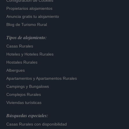
Configuración de Cookies
Propietarios alojamientos
Anuncia gratis tu alojamiento
Blog de Turismo Rural
Tipos de alojamiento:
Casas Rurales
Hoteles
y
Hoteles Rurales
Hostales Rurales
Albergues
Apartamentos
y
Apartamentos Rurales
Campings y Bungalows
Complejos Rurales
Viviendas turísticas
Búsquedas especiales:
Casas Rurales con disponibilidad