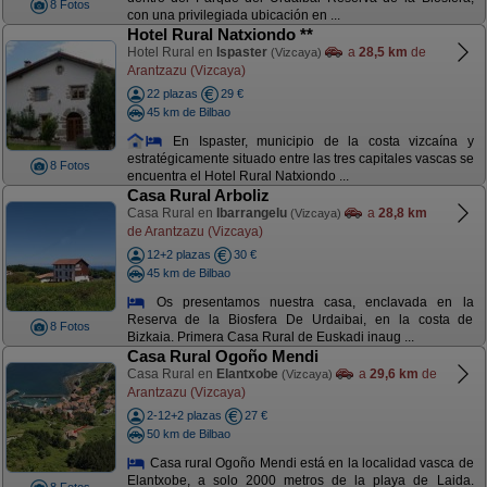
8 Fotos
con una privilegiada ubicación en ...
Hotel Rural Natxiondo **
Hotel Rural en
Ispaster
a
28,5 km
de
(Vizcaya)
Arantzazu (Vizcaya)
22 plazas
29 €
45 km de Bilbao
En Ispaster, municipio de la costa vizcaína y
estratégicamente situado entre las tres capitales vascas se
8 Fotos
encuentra el Hotel Rural Natxiondo ...
Casa Rural Arboliz
Casa Rural en
Ibarrangelu
a
28,8 km
(Vizcaya)
de Arantzazu (Vizcaya)
12+2 plazas
30 €
45 km de Bilbao
Os presentamos nuestra casa, enclavada en la
Reserva de la Biosfera De Urdaibai, en la costa de
8 Fotos
Bizkaia. Primera Casa Rural de Euskadi inaug ...
Casa Rural Ogoño Mendi
Casa Rural en
Elantxobe
a
29,6 km
de
(Vizcaya)
Arantzazu (Vizcaya)
2-12+2 plazas
27 €
50 km de Bilbao
Casa rural Ogoño Mendi está en la localidad vasca de
Elantxobe, a solo 2000 metros de la playa de Laida.