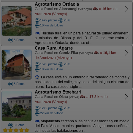
Agroturismo Ordaola
Casa Rural en
Alonsotegi
a
16 km
de
(Vizcaya)
Arantzazu (Vizcaya)
14+2 plazas
25 €
10 km de Bilbao
Turismo rural en un paraje natural de Bilbao enkarterri,
a minutos de Bilbao y del B. E. C. se encuentra el
8 Fotos
Agroturismo Ordaola, donde se of ...
Casa Rural Agarre
Casa Rural en
Gamiz-Fika
a
16,1 km
(Vizcaya)
de Arantzazu (Vizcaya)
15+3 plazas
25 €
18 km de Bilbao
La casa está en un entorno rural rodeado de montes y
pastos dentro del valle, muy cerca del antiguo cinturón de
8 Fotos
hierro. La casa es del siglo ...
Agroturismo Etxebarri
Casa Rural en
Oleta
a
17,8 km
de
(Álava)
Arantzazu (Vizcaya)
12+2 plazas
25 €
22 km de Vitoria
Alojamiento cercano a las capitales vascas y en medio
8 Fotos
del País Vasco, montes, pantanos. Antigua casa señorial
con todas las habitaciones en ...