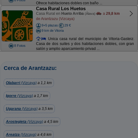
8 Fotos
Ofrece habitaciones dobles con baño ...
Casa Rural Los Huetos
Casa Rural en
Hueto Arriba
a
29,8 km
(Álava)
de Arantzazu (Vizcaya)
9+5 plazas
29 €
9 km de Vitoria
Unica casa rural del municipio de Vitoria-Gasteiz.
Casa de dos suites y dos habitaciones dobles, con gran
8 Fotos
salón y amplio aparcamiento privad ...
Cerca de Arantzazu:
Olabarri
(Vizcaya)
a 1,1 km
Igorre
(Vizcaya)
a 1,7 km
Ugarana
(Vizcaya)
a 3,5 km
Arostegieta
(Vizcaya)
a 4,5 km
Areatza
(Vizcaya)
a 4,6 km