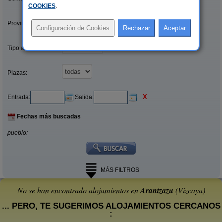
COOKIES
.
Provincias/Islas:
Tipo alquiler:
Plazas:
X
Entrada:
Salida:
Fechas más buscadas
pueblo:
MÁS FILTROS
No se han encontrado alojamientos en
Arantzazu
(Vizcaya)
... PERO, TE SUGERIMOS ALOJAMIENTOS CERCANOS
: