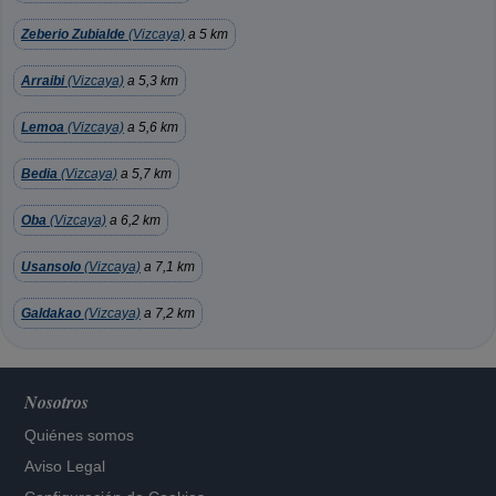
Zeberio Zubialde
(Vizcaya)
a 5 km
Arraibi
(Vizcaya)
a 5,3 km
Lemoa
(Vizcaya)
a 5,6 km
Bedia
(Vizcaya)
a 5,7 km
Oba
(Vizcaya)
a 6,2 km
Usansolo
(Vizcaya)
a 7,1 km
Galdakao
(Vizcaya)
a 7,2 km
Nosotros
Quiénes somos
Aviso Legal