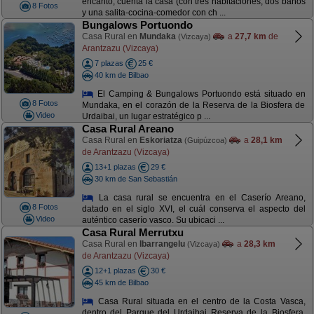
encanto, cuenta la casa (con tres habitaciones, dos baños
8 Fotos
y una salita-cocina-comedor con ch ...
Bungalows Portuondo
Casa Rural en
Mundaka
a
27,7 km
de
(Vizcaya)
Arantzazu (Vizcaya)
7 plazas
25 €
40 km de Bilbao
El Camping & Bungalows Portuondo está situado en
8 Fotos
Mundaka, en el corazón de la Reserva de la Biosfera de
Video
Urdaibai, un lugar estratégico p ...
Casa Rural Areano
Casa Rural en
Eskoriatza
a
28,1 km
(Guipúzcoa)
de Arantzazu (Vizcaya)
13+1 plazas
29 €
30 km de San Sebastián
La casa rural se encuentra en el Caserío Areano,
8 Fotos
datado en el siglo XVI, el cuál conserva el aspecto del
Video
auténtico caserío vasco. Su ubicaci ...
Casa Rural Merrutxu
Casa Rural en
Ibarrangelu
a
28,3 km
(Vizcaya)
de Arantzazu (Vizcaya)
12+1 plazas
30 €
45 km de Bilbao
Casa Rural situada en el centro de la Costa Vasca,
dentro del Parque del Urdaibai Reserva de la Biosfera,