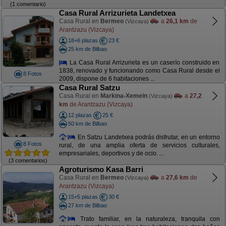
(1 comentario)
Casa Rural Arrizurieta Landetxea
Casa Rural en
Bermeo
a
26,1 km
de
(Vizcaya)
Arantzazu (Vizcaya)
18+6 plazas
23 €
25 km de Bilbao
La Casa Rural Arrizurieta es un caserío construido en
1838, renovado y funcionando como Casa Rural desde el
8 Fotos
2009, dispone de 6 habitaciones ...
Casa Rural Satzu
Casa Rural en
Markina-Xemein
a
27,2
(Vizcaya)
km
de Arantzazu (Vizcaya)
12 plazas
25 €
50 km de Bilbao
En Satzu Landetxea podrás disfrutar, en un entorno
8 Fotos
rural, de una amplia oferta de servicios culturales,
empresariales, deportivos y de ocio. ...
(3 comentarios)
Agroturismo Kasa Barri
Casa Rural en
Bermeo
a
27,6 km
de
(Vizcaya)
Arantzazu (Vizcaya)
15+5 plazas
30 €
27 km de Bilbao
Trato familiar, en la naturaleza, tranquila con