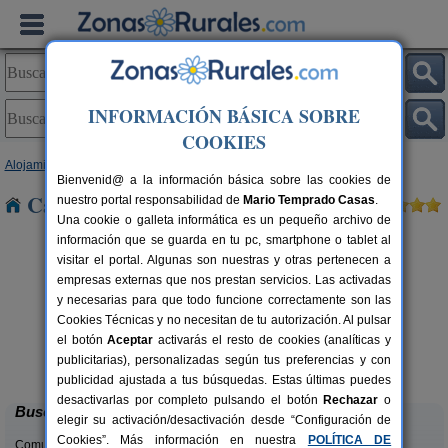
INFORMACIÓN BÁSICA SOBRE
COOKIES
Alojamientos
>
País Vasco
>
Vizcaya
> Arantzazu
Bienvenid@ a la información básica sobre las cookies de
Casas Rurales cerca de Arantzazu
nuestro portal responsabilidad de
Mario Temprado Casas
.
Una cookie o galleta informática es un pequeño archivo de
información que se guarda en tu pc, smartphone o tablet al
visitar el portal. Algunas son nuestras y otras pertenecen a
empresas externas que nos prestan servicios. Las activadas
y necesarias para que todo funcione correctamente son las
Cookies Técnicas y no necesitan de tu autorización. Al pulsar
el botón
Aceptar
activarás el resto de cookies (analíticas y
Casa Rural Agarre
C
rs.
15+3 pers.
publicitarias), personalizadas según tus preferencias y con
 €
25 €
Gamiz Fika (Vizcaya)
desde
publicidad ajustada a tus búsquedas. Estas últimas puedes
desactivarlas por completo pulsando el botón
Rechazar
o
Buscar
elegir su activación/desactivación desde “Configuración de
Cookies”. Más información en nuestra
POLÍTICA DE
Comunidades: