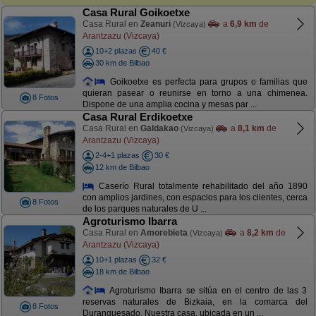
Casa Rural Goikoetxe
Casa Rural en
Zeanuri
a
6,9 km
de
(Vizcaya)
Arantzazu (Vizcaya)
10+2 plazas
40 €
30 km de Bilbao
Goikoetxe es perfecta para grupos o familias que
quieran pasear o reunirse en torno a una chimenea.
8 Fotos
Dispone de una amplia cocina y mesas par ...
Casa Rural Erdikoetxe
Casa Rural en
Galdakao
a
8,1 km
de
(Vizcaya)
Arantzazu (Vizcaya)
2-4+1 plazas
30 €
12 km de Bilbao
Caserío Rural totalmente rehabilitado del año 1890
con amplios jardines, con espacios para los clientes, cerca
8 Fotos
de los parques naturales de U ...
Agroturismo Ibarra
Casa Rural en
Amorebieta
a
8,2 km
de
(Vizcaya)
Arantzazu (Vizcaya)
10+1 plazas
32 €
18 km de Bilbao
Agroturismo Ibarra se sitúa en el centro de las 3
reservas naturales de Bizkaia, en la comarca del
8 Fotos
Duranguesado. Nuestra casa, ubicada en un ...