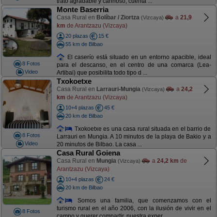
trato agradable y cariñoso; cuenta ...
Monte Baserria
Casa Rural en
Bolíbar / Ziortza
a
21,9
(Vizcaya)
km
de Arantzazu (Vizcaya)
20 plazas
15 €
55 km de Bilbao
El caserío está situado en un entorno apacible, ideal
8 Fotos
para el descanso, en el centro de una comarca (Lea-
Video
Artibai) que posibilita todo tipo d ...
Txokoetxe
Casa Rural en
Larrauri-Mungia
a
24,2
(Vizcaya)
km
de Arantzazu (Vizcaya)
10+4 plazas
45 €
20 km de Bilbao
Txokoetxe es una casa rural situada en el barrio de
8 Fotos
Larrauri en Mungia. A 10 minutos de la playa de Bakio y a
Video
20 minutos de Bilbao. La casa ...
Casa Rural Goiena
Casa Rural en
Mungia
a
24,2 km
de
(Vizcaya)
Arantzazu (Vizcaya)
10+4 plazas
24 €
20 km de Bilbao
Somos una familia, que comenzamos con el
turismo rural en el año 2006, con la ilusión de vivir en el
8 Fotos
campo y querer compartir, nuestra exper ...