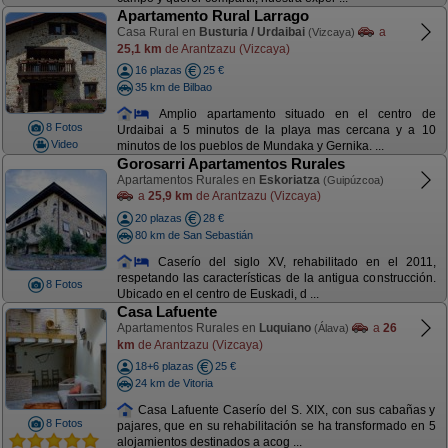
Apartamento Rural Larrago
Casa Rural en
Busturia / Urdaibai
a
(Vizcaya)
25,1 km
de Arantzazu (Vizcaya)
16 plazas
25 €
35 km de Bilbao
Amplio apartamento situado en el centro de
8 Fotos
Urdaibai a 5 minutos de la playa mas cercana y a 10
Video
minutos de los pueblos de Mundaka y Gernika. ...
Gorosarri Apartamentos Rurales
Apartamentos Rurales en
Eskoriatza
(Guipúzcoa)
a
25,9 km
de Arantzazu (Vizcaya)
20 plazas
28 €
80 km de San Sebastián
Caserío del siglo XV, rehabilitado en el 2011,
respetando las características de la antigua construcción.
8 Fotos
Ubicado en el centro de Euskadi, d ...
Casa Lafuente
Apartamentos Rurales en
Luquiano
a
26
(Álava)
km
de Arantzazu (Vizcaya)
18+6 plazas
25 €
24 km de Vitoria
Casa Lafuente Caserío del S. XIX, con sus cabañas y
8 Fotos
pajares, que en su rehabilitación se ha transformado en 5
alojamientos destinados a acog ...