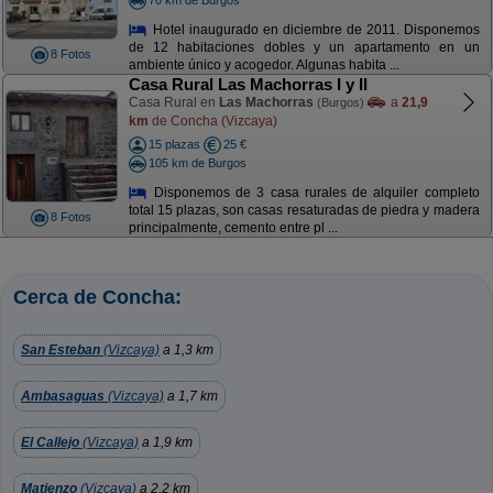
Hotel inaugurado en diciembre de 2011. Disponemos
de 12 habitaciones dobles y un apartamento en un
8 Fotos
ambiente único y acogedor. Algunas habita ...
Casa Rural Las Machorras I y II
Casa Rural en
Las Machorras
a
21,9
(Burgos)
km
de Concha (Vizcaya)
15 plazas
25 €
105 km de Burgos
Disponemos de 3 casa rurales de alquiler completo
total 15 plazas, son casas resaturadas de piedra y madera
8 Fotos
principalmente, cemento entre pl ...
Cerca de Concha:
San Esteban
(Vizcaya)
a 1,3 km
Ambasaguas
(Vizcaya)
a 1,7 km
El Callejo
(Vizcaya)
a 1,9 km
Matienzo
(Vizcaya)
a 2,2 km