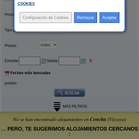
COOKIES
.
Provincias/Islas:
Tipo alquiler:
Plazas:
X
Entrada:
Salida:
Fechas más buscadas
pueblo:
MÁS FILTROS
No se han encontrado alojamientos en
Concha
(Vizcaya)
... PERO, TE SUGERIMOS ALOJAMIENTOS CERCANOS
: