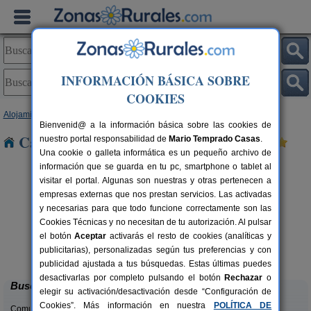
INFORMACIÓN BÁSICA SOBRE
COOKIES
Alojamientos
>
País Vasco
>
Vizcaya
> Concha
Bienvenid@ a la información básica sobre las cookies de
Casas Rurales cerca de Concha
nuestro portal responsabilidad de
Mario Temprado Casas
.
Una cookie o galleta informática es un pequeño archivo de
información que se guarda en tu pc, smartphone o tablet al
visitar el portal. Algunas son nuestras y otras pertenecen a
empresas externas que nos prestan servicios. Las activadas
y necesarias para que todo funcione correctamente son las
Cookies Técnicas y no necesitan de tu autorización. Al pulsar
el botón
Aceptar
activarás el resto de cookies (analíticas y
Bungalows Portuondo
C
rs.
7 pers.
publicitarias), personalizadas según tus preferencias y con
 €
25 €
Mundaka (Vizcaya)
desde
publicidad ajustada a tus búsquedas. Estas últimas puedes
desactivarlas por completo pulsando el botón
Rechazar
o
Buscar
elegir su activación/desactivación desde “Configuración de
Cookies”. Más información en nuestra
POLÍTICA DE
Comunidades: