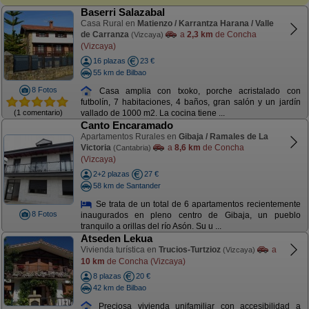
Baserri Salazabal
Casa Rural en
Matienzo / Karrantza Harana / Valle
de Carranza
a
2,3 km
de Concha
(Vizcaya)
(Vizcaya)
16 plazas
23 €
55 km de Bilbao
8 Fotos
Casa amplia con txoko, porche acristalado con
futbolín, 7 habitaciones, 4 baños, gran salón y un jardín
(1 comentario)
vallado de 1000 m2. La cocina tiene ...
Canto Encaramado
Apartamentos Rurales en
Gibaja / Ramales de La
Victoria
a
8,6 km
de Concha
(Cantabria)
(Vizcaya)
2+2 plazas
27 €
58 km de Santander
Se trata de un total de 6 apartamentos recientemente
8 Fotos
inaugurados en pleno centro de Gibaja, un pueblo
tranquilo a orillas del río Asón. Su u ...
Atseden Lekua
Vivienda turística en
Trucios-Turtzioz
a
(Vizcaya)
10 km
de Concha (Vizcaya)
8 plazas
20 €
42 km de Bilbao
Preciosa vivienda unifamiliar con accesibilidad a