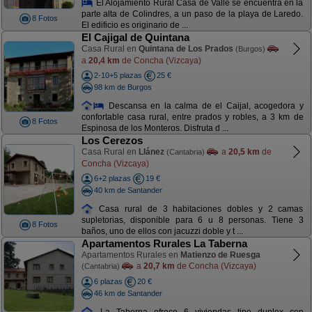
El Alojamiento Rural Casa de Valle se encuentra en la
parte alta de Colindres, a un paso de la playa de Laredo.
8 Fotos
El edificio es originario de ...
El Cajigal de Quintana
Casa Rural en
Quintana de Los Prados
(Burgos)
a
20,4 km
de Concha (Vizcaya)
2-10+5 plazas
25 €
98 km de Burgos
Descansa en la calma de el Caijal, acogedora y
confortable casa rural, entre prados y robles, a 3 km de
8 Fotos
Espinosa de los Monteros. Disfruta d ...
Los Cerezos
Casa Rural en
Llánez
a
20,5 km
de
(Cantabria)
Concha (Vizcaya)
6+2 plazas
19 €
40 km de Santander
Casa rural de 3 habitaciones dobles y 2 camas
supletorias, disponible para 6 u 8 personas. Tiene 3
8 Fotos
baños, uno de ellos con jacuzzi doble y t ...
Apartamentos Rurales La Taberna
Apartamentos Rurales en
Matienzo de Ruesga
a
20,7 km
de Concha (Vizcaya)
(Cantabria)
6 plazas
20 €
46 km de Santander
La Taberna ofrece 6 viviendas tipo duplex con