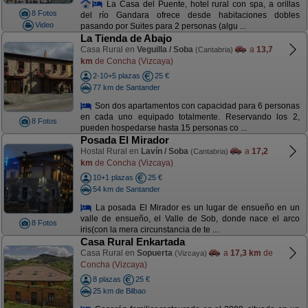
La Casa del Puente, hotel rural con spa, a orillas
8 Fotos
del río Gandara ofrece desde habitaciones dobles
Video
pasando por Suites para 2 personas (algu ...
La Tienda de Abajo
Casa Rural en
Veguilla / Soba
a
13,7
(Cantabria)
km
de Concha (Vizcaya)
2-10+5 plazas
25 €
77 km de Santander
Son dos apartamentos con capacidad para 6 personas
en cada uno equipado totalmente. Reservando los 2,
8 Fotos
pueden hospedarse hasta 15 personas co ...
Posada El Mirador
Hostal Rural en
Lavín / Soba
a
17,2
(Cantabria)
km
de Concha (Vizcaya)
10+1 plazas
25 €
54 km de Santander
La posada El Mirador es un lugar de ensueño en un
valle de ensueño, el Valle de Sob, donde nace el arco
8 Fotos
iris(con la mera circunstancia de te ...
Casa Rural Enkartada
Casa Rural en
Sopuerta
a
17,3 km
de
(Vizcaya)
Concha (Vizcaya)
8 plazas
25 €
25 km de Bilbao