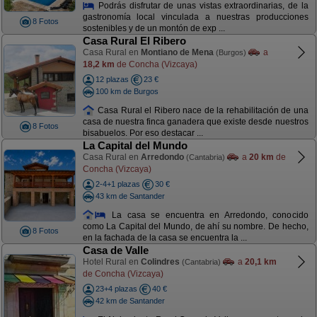
Podrás disfrutar de unas vistas extraordinarias, de la
gastronomía local vinculada a nuestras producciones
8 Fotos
sostenibles y de un montón de exp ...
Casa Rural El Ribero
Casa Rural en
Montiano de Mena
a
(Burgos)
18,2 km
de Concha (Vizcaya)
12 plazas
23 €
100 km de Burgos
Casa Rural el Ribero nace de la rehabilitación de una
casa de nuestra finca ganadera que existe desde nuestros
8 Fotos
bisabuelos. Por eso destacar ...
La Capital del Mundo
Casa Rural en
Arredondo
a
20 km
de
(Cantabria)
Concha (Vizcaya)
2-4+1 plazas
30 €
43 km de Santander
La casa se encuentra en Arredondo, conocido
como La Capital del Mundo, de ahí su nombre. De hecho,
8 Fotos
en la fachada de la casa se encuentra la ...
Casa de Valle
Hotel Rural en
Colindres
a
20,1 km
(Cantabria)
de Concha (Vizcaya)
23+4 plazas
40 €
42 km de Santander