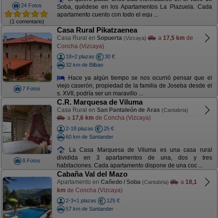
24 Fotos
Soba, quédese en los Apartamentos La Plazuela. Cada
apartamento cuento con todo el equ ...
(1 comentario)
Casa Rural Pikatzaenea
Casa Rural en
Sopuerta
a
17,5 km
de
(Vizcaya)
Concha (Vizcaya)
18+2 plazas
30 €
32 km de Bilbao
Hace ya algún tiempo se nos ocurrió pensar que el
viejo caserón, propiedad de la familia de Joseba desde el
7 Fotos
s. XVII, podría ser un maravillo ...
C.R. Marquesa de Viluma
Casa Rural en
San Pantaleón de Aras
(Cantabria)
a
17,6 km
de Concha (Vizcaya)
2-18 plazas
25 €
60 km de Santander
La Casa Marquesa de Viluma es una casa rural
dividida en 3 apartamentos de una, dos y tres
8 Fotos
habitaciones. Cada apartamento dispone de una coc ...
Cabaña Val del Mazo
Apartamento en
Cañedo / Soba
a
18,1
(Cantabria)
km
de Concha (Vizcaya)
2-3+1 plazas
125 €
57 km de Santander