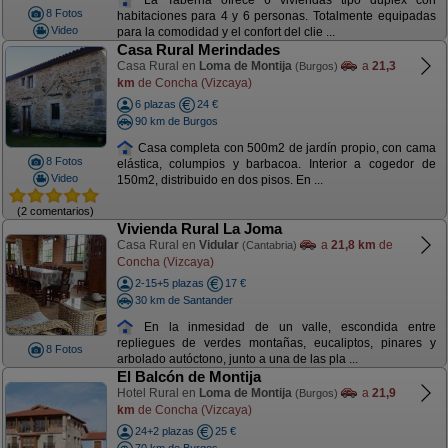
8 Fotos
habitaciones para 4 y 6 personas. Totalmente equipadas
Video
para la comodidad y el confort del clie ...
Casa Rural Merindades
Casa Rural en
Loma de Montija
a
21,3
(Burgos)
km
de Concha (Vizcaya)
6 plazas
24 €
90 km de Burgos
Casa completa con 500m2 de jardín propio, con cama
8 Fotos
elástica, columpios y barbacoa. Interior a cogedor de
Video
150m2, distribuido en dos pisos. En ...
(2 comentarios)
Vivienda Rural La Joma
Casa Rural en
Vidular
a
21,8 km
de
(Cantabria)
Concha (Vizcaya)
2-15+5 plazas
17 €
30 km de Santander
En la inmesidad de un valle, escondida entre
repliegues de verdes montañas, eucaliptos, pinares y
8 Fotos
arbolado autóctono, junto a una de las pla ...
El Balcón de Montija
Hotel Rural en
Loma de Montija
a
21,9
(Burgos)
km
de Concha (Vizcaya)
24+2 plazas
25 €
70 km de Burgos