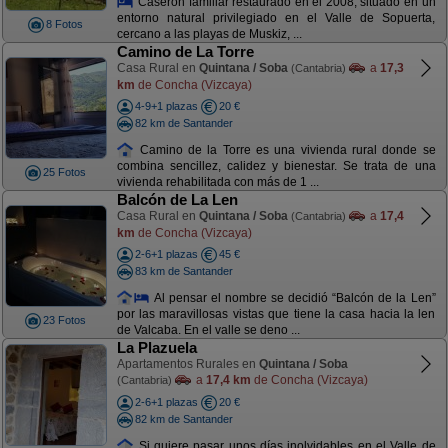
Caserón familiar restaurado en el 2008, situado en un
entorno natural privilegiado en el Valle de Sopuerta,
8 Fotos
cercano a las playas de Muskiz, ...
Camino de La Torre
Casa Rural en
Quintana / Soba
a
17,3
(Cantabria)
km
de Concha (Vizcaya)
4-9+1 plazas
20 €
82 km de Santander
Camino de la Torre es una vivienda rural donde se
combina sencillez, calidez y bienestar. Se trata de una
25 Fotos
vivienda rehabilitada con más de 1 ...
Balcón de La Len
Casa Rural en
Quintana / Soba
a
17,4
(Cantabria)
km
de Concha (Vizcaya)
2-6+1 plazas
45 €
83 km de Santander
Al pensar el nombre se decidió “Balcón de la Len”
por las maravillosas vistas que tiene la casa hacia la len
23 Fotos
de Valcaba. En el valle se deno ...
La Plazuela
Apartamentos Rurales en
Quintana / Soba
a
17,4 km
de Concha (Vizcaya)
(Cantabria)
2-6+1 plazas
20 €
82 km de Santander
Si quiere pasar unos días inolvidables en el Valle de