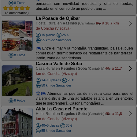
8 Fotos
personas con movilidad reducida y silla de ruedas,
ubicada en el centro de un pueblo tranq ...
(3 comentarios)
La Posada de Ojébar
Hostal Rural en
Rasines
a
10,7 km
(Cantabria)
de Concha (Vizcaya)
15 plazas
25 €
55 km de Santander
Entre el mar y la montaña, tranquilidad, paisaje, buen
comer buen dormir, servicio de restaurante de bar terraza,
8 Fotos
jardin, zona de senderismo ...
Casona Valle de Soba
Casa Rural en
Regules / Soba
a
11,7
(Cantabria)
km
de Concha (Vizcaya)
14+10 plazas
25 €
50 km de Santander
Abrimos las puertas de nuestra casa para que el
viajero disfrute de una agradable estancia en un entorno
8 Fotos
que le sorprenderá. Casona montañes ...
Akla La Casa del Puente
Hotel Rural en
Regules / Soba
a
11,8
(Cantabria)
km
de Concha (Vizcaya)
40+5 plazas
35 €
55 km de Santander