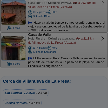
Casa Rural en
Sopuerta
a
20,9 km
de
(Vizcaya)
Villanueva de La Presa (Vizcaya)
18+2 plazas
30 €
32 km de Bilbao
Hace ya algún tiempo se nos ocurrió pensar que el
viejo caserón, propiedad de la familia de Joseba desde el
7 Fotos
s. XVII, podría ser un maravillo ...
Casa de Valle
Hotel Rural en
Colindres
a
21,2 km
(Cantabria)
de Villanueva de La Presa (Vizcaya)
23+4 plazas
40 €
42 km de Santander
El Alojamiento Rural Casa de Valle se encuentra en la
parte alta de Colindres, a un paso de la playa de Laredo.
8 Fotos
El edificio es originario de ...
Cerca de Villanueva de La Presa:
San Esteban
(Vizcaya)
a 2,3 km
Concha
(Vizcaya)
a 3,6 km