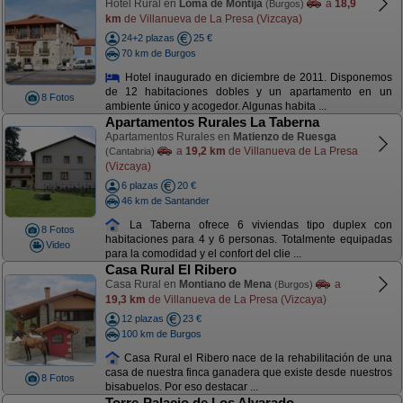
Hotel Rural en
Loma de Montija
a
18,9
(Burgos)
km
de Villanueva de La Presa (Vizcaya)
24+2 plazas
25 €
70 km de Burgos
Hotel inaugurado en diciembre de 2011. Disponemos
de 12 habitaciones dobles y un apartamento en un
8 Fotos
ambiente único y acogedor. Algunas habita ...
Apartamentos Rurales La Taberna
Apartamentos Rurales en
Matienzo de Ruesga
a
19,2 km
de Villanueva de La Presa
(Cantabria)
(Vizcaya)
6 plazas
20 €
46 km de Santander
La Taberna ofrece 6 viviendas tipo duplex con
8 Fotos
habitaciones para 4 y 6 personas. Totalmente equipadas
Video
para la comodidad y el confort del clie ...
Casa Rural El Ribero
Casa Rural en
Montiano de Mena
a
(Burgos)
19,3 km
de Villanueva de La Presa (Vizcaya)
12 plazas
23 €
100 km de Burgos
Casa Rural el Ribero nace de la rehabilitación de una
casa de nuestra finca ganadera que existe desde nuestros
8 Fotos
bisabuelos. Por eso destacar ...
Torre-Palacio de Los Alvarado