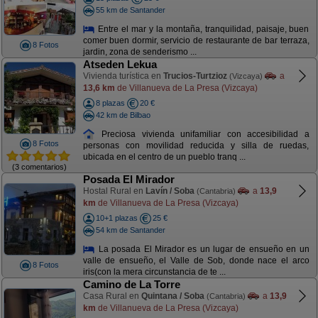
55 km de Santander
Entre el mar y la montaña, tranquilidad, paisaje, buen
comer buen dormir, servicio de restaurante de bar terraza,
8 Fotos
jardin, zona de senderismo ...
Atseden Lekua
Vivienda turística en
Trucios-Turtzioz
a
(Vizcaya)
13,6 km
de Villanueva de La Presa (Vizcaya)
8 plazas
20 €
42 km de Bilbao
Preciosa vivienda unifamiliar con accesibilidad a
8 Fotos
personas con movilidad reducida y silla de ruedas,
ubicada en el centro de un pueblo tranq ...
(3 comentarios)
Posada El Mirador
Hostal Rural en
Lavín / Soba
a
13,9
(Cantabria)
km
de Villanueva de La Presa (Vizcaya)
10+1 plazas
25 €
54 km de Santander
La posada El Mirador es un lugar de ensueño en un
valle de ensueño, el Valle de Sob, donde nace el arco
8 Fotos
iris(con la mera circunstancia de te ...
Camino de La Torre
Casa Rural en
Quintana / Soba
a
13,9
(Cantabria)
km
de Villanueva de La Presa (Vizcaya)