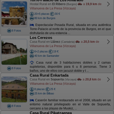
Hostal Rural en
El Ribero
a
19,9 km
de
(Burgos)
Villanueva de La Presa (Vizcaya)
20+5 plazas
30 €
80 km de Burgos
Espectacular Posada Rural, situada en una auténtica
Torre-Palacio al norte de la provincia de Burgos, en el que
8 Fotos
disfrutarás de una estancia ...
Los Cerezos
Casa Rural en
Llánez
a
20,5 km
de
(Cantabria)
Villanueva de La Presa (Vizcaya)
6+2 plazas
19 €
40 km de Santander
Casa rural de 3 habitaciones dobles y 2 camas
supletorias, disponible para 6 u 8 personas. Tiene 3
8 Fotos
baños, uno de ellos con jacuzzi doble y t ...
Casa Rural Enkartada
Casa Rural en
Sopuerta
a
20,8 km
de
(Vizcaya)
Villanueva de La Presa (Vizcaya)
8 plazas
25 €
25 km de Bilbao
Caserón familiar restaurado en el 2008, situado en un
entorno natural privilegiado en el Valle de Sopuerta,
8 Fotos
cercano a las playas de Muskiz, ...
Casa Rural Pikatzaenea