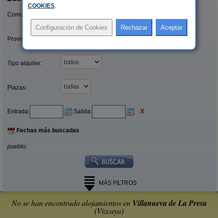
COOKIES
.
Comunidades:
Provincias/Islas:
Tipo alquiler:
Plazas:
X
Entrada:
Salida:
Fechas más buscadas
pueblo:
MÁS FILTROS
No se han encontrado alojamientos en
Villanueva de La Presa
(Vizcaya)