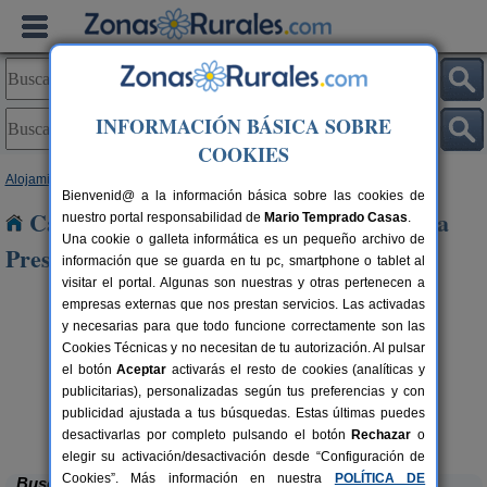
INFORMACIÓN BÁSICA SOBRE
COOKIES
Alojamientos
>
País Vasco
>
Vizcaya
> Villanueva de La Presa
Bienvenid@ a la información básica sobre las cookies de
Casas Rurales cerca de Villanueva de La
nuestro portal responsabilidad de
Mario Temprado Casas
.
Una cookie o galleta informática es un pequeño archivo de
Presa
información que se guarda en tu pc, smartphone o tablet al
visitar el portal. Algunas son nuestras y otras pertenecen a
empresas externas que nos prestan servicios. Las activadas
y necesarias para que todo funcione correctamente son las
Cookies Técnicas y no necesitan de tu autorización. Al pulsar
el botón
Aceptar
activarás el resto de cookies (analíticas y
publicitarias), personalizadas según tus preferencias y con
publicidad ajustada a tus búsquedas. Estas últimas puedes
Monte Baserria
rs.
20 pers.
 €
15 €
Bolíbar (Vizcaya)
desde
desactivarlas por completo pulsando el botón
Rechazar
o
elegir su activación/desactivación desde “Configuración de
Cookies”. Más información en nuestra
POLÍTICA DE
Buscar