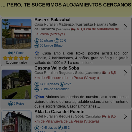
... PERO, TE SUGERIMOS ALOJAMIENTOS CERCANOS
:
Baserri Salazabal
Casa Rural en
Matienzo / Karrantza Harana / Valle
de Carranza
a
3,8 km
de Villanueva de
(Vizcaya)
La Presa (Vizcaya)
16 plazas
23 €
55 km de Bilbao
8 Fotos
Casa amplia con txoko, porche acristalado con
futbolín, 7 habitaciones, 4 baños, gran salón y un jardín
(1 comentario)
vallado de 1000 m2. La cocina tiene ...
Casona Valle de Soba
Casa Rural en
Regules / Soba
a
8,5
(Cantabria)
km
de Villanueva de La Presa (Vizcaya)
14+10 plazas
25 €
50 km de Santander
Abrimos las puertas de nuestra casa para que el
viajero disfrute de una agradable estancia en un entorno
8 Fotos
que le sorprenderá. Casona montañes ...
Akla La Casa del Puente
Hotel Rural en
Regules / Soba
a
8,5
(Cantabria)
km
de Villanueva de La Presa (Vizcaya)
40+5 plazas
35 €