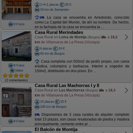
2-4+1 plazas
30 €
43 km de Santander
La casa se encuentra en Arredondo, conocido
como La Capital del Mundo, de ahí su nombre. De hecho,
8 Fotos
en la fachada de la casa se encuentra la ...
Casa Rural Merindades
Casa Rural en
Loma de Montija
a
18,2
(Burgos)
km
de Villanueva de La Presa (Vizcaya)
6 plazas
24 €
90 km de Burgos
Casa completa con 500m2 de jardín propio, con cama
8 Fotos
elástica, columpios y barbacoa. Interior a cogedor de
Video
150m2, distribuido en dos pisos. En ...
(2 comentarios)
Casa Rural Las Machorras I y II
Casa Rural en
Las Machorras
a
18,3
(Burgos)
km
de Villanueva de La Presa (Vizcaya)
15 plazas
25 €
105 km de Burgos
Disponemos de 3 casa rurales de alquiler completo
total 15 plazas, son casas resaturadas de piedra y madera
8 Fotos
principalmente, cemento entre pl ...
El Balcón de Montija