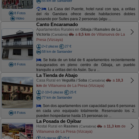
55 km de Santander
La Casa del Puente, hotel rural con spa, a orillas
8 Fotos
del río Gandara ofrece desde habitaciones dobles
Video
pasando por Suites para 2 personas (algu ...
Canto Encaramado
Apartamentos Rurales en
Gibaja / Ramales de La
Victoria
a
8,5 km
de Villanueva de La
(Cantabria)
Presa (Vizcaya)
2+2 plazas
27 €
58 km de Santander
Se trata de un total de 6 apartamentos recientemente
8 Fotos
inaugurados en pleno centro de Gibaja, un pueblo
tranquilo a orillas del río Asón. Su u ...
La Tienda de Abajo
Casa Rural en
Veguilla / Soba
a
10,3
(Cantabria)
km
de Villanueva de La Presa (Vizcaya)
2-10+5 plazas
25 €
77 km de Santander
Son dos apartamentos con capacidad para 6 personas
en cada uno equipado totalmente. Reservando los 2,
8 Fotos
pueden hospedarse hasta 15 personas co ...
La Posada de Ojébar
Hostal Rural en
Rasines
a
11,3 km
de
(Cantabria)
Villanueva de La Presa (Vizcaya)
15 plazas
25 €