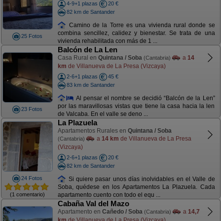
4-9+1 plazas
20 €
82 km de Santander
Camino de la Torre es una vivienda rural donde se
combina sencillez, calidez y bienestar. Se trata de una
25 Fotos
vivienda rehabilitada con más de 1 ...
Balcón de La Len
Casa Rural en
Quintana / Soba
a
14
(Cantabria)
km
de Villanueva de La Presa (Vizcaya)
2-6+1 plazas
45 €
83 km de Santander
Al pensar el nombre se decidió “Balcón de la Len”
por las maravillosas vistas que tiene la casa hacia la len
23 Fotos
de Valcaba. En el valle se deno ...
La Plazuela
Apartamentos Rurales en
Quintana / Soba
a
14 km
de Villanueva de La Presa
(Cantabria)
(Vizcaya)
2-6+1 plazas
20 €
82 km de Santander
24 Fotos
Si quiere pasar unos días inolvidables en el Valle de
Soba, quédese en los Apartamentos La Plazuela. Cada
(1 comentario)
apartamento cuento con todo el equ ...
Cabaña Val del Mazo
Apartamento en
Cañedo / Soba
a
14,7
(Cantabria)
km
de Villanueva de La Presa (Vizcaya)