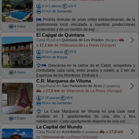
2-3+1 plazas
125 €
57 km de Santander
Podrás disfrutar de unas vistas extraordinarias, de la
gastronomía local vinculada a nuestras producciones
8 Fotos
sostenibles y de un montón de exp ...
El Cajigal de Quintana
Casa Rural en
Quintana de Los Prados
(Burgos)
a
17,1 km
de Villanueva de La Presa (Vizcaya)
2-10+5 plazas
25 €
98 km de Burgos
Descansa en la calma de el Caijal, acogedora y
confortable casa rural, entre prados y robles, a 3 km de
8 Fotos
Espinosa de los Monteros. Disfruta d ...
C.R. Marquesa de Viluma
Casa Rural en
San Pantaleón de Aras
(Cantabria)
a
17,5 km
de Villanueva de La Presa (Vizcaya)
2-18 plazas
25 €
60 km de Santander
La Casa Marquesa de Viluma es una casa rural
dividida en 3 apartamentos de una, dos y tres
8 Fotos
habitaciones. Cada apartamento dispone de una coc ...
La Capital del Mundo
Casa Rural en
Arredondo
a
17,8 km
(Cantabria)
de Villanueva de La Presa (Vizcaya)