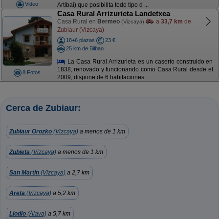
Video
Artibai) que posibilita todo tipo d ...
Casa Rural Arrizurieta Landetxea
Casa Rural en
Bermeo
a
33,7 km
de
(Vizcaya)
Zubiaur (Vizcaya)
18+6 plazas
23 €
25 km de Bilbao
La Casa Rural Arrizurieta es un caserío construido en
1838, renovado y funcionando como Casa Rural desde el
8 Fotos
2009, dispone de 6 habitaciones ...
Cerca de Zubiaur:
Zubiaur Orozko
(Vizcaya)
a menos de 1 km
Zubieta
(Vizcaya)
a menos de 1 km
San Martin
(Vizcaya)
a 2,7 km
Areta
(Vizcaya)
a 5,2 km
Llodio
(Álava)
a 5,7 km