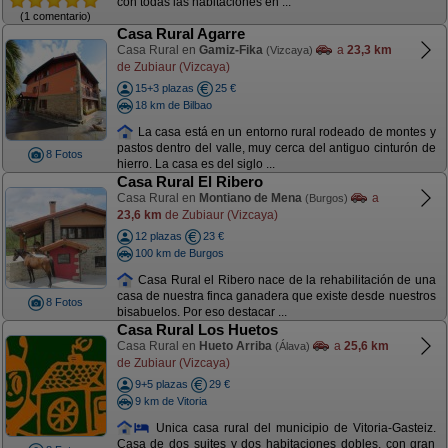
con todas las habitaciones en ...
(1 comentario)
Casa Rural Agarre
Casa Rural en
Gamiz-Fika
a
23,3 km
(Vizcaya)
de Zubiaur (Vizcaya)
15+3 plazas
25 €
18 km de Bilbao
La casa está en un entorno rural rodeado de montes y
pastos dentro del valle, muy cerca del antiguo cinturón de
8 Fotos
hierro. La casa es del siglo ...
Casa Rural El Ribero
Casa Rural en
Montiano de Mena
a
(Burgos)
23,6 km
de Zubiaur (Vizcaya)
12 plazas
23 €
100 km de Burgos
Casa Rural el Ribero nace de la rehabilitación de una
casa de nuestra finca ganadera que existe desde nuestros
8 Fotos
bisabuelos. Por eso destacar ...
Casa Rural Los Huetos
Casa Rural en
Hueto Arriba
a
25,6 km
(Álava)
de Zubiaur (Vizcaya)
9+5 plazas
29 €
9 km de Vitoria
Unica casa rural del municipio de Vitoria-Gasteiz.
Casa de dos suites y dos habitaciones dobles, con gran