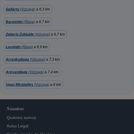
Gallartu
(Vizcaya)
a 6,3 km
Barambio
(Álava)
a 6,7 km
Zeberio Zubialde
(Vizcaya)
a 6,7 km
Luyando
(Álava)
a 6,9 km
Arrankudiaga
(Vizcaya)
a 7,3 km
Aresandiaga
(Vizcaya)
a 7,4 km
Ugao Miraballes
(Vizcaya)
a 8 km
Nosotros
Quiénes somos
Aviso Legal