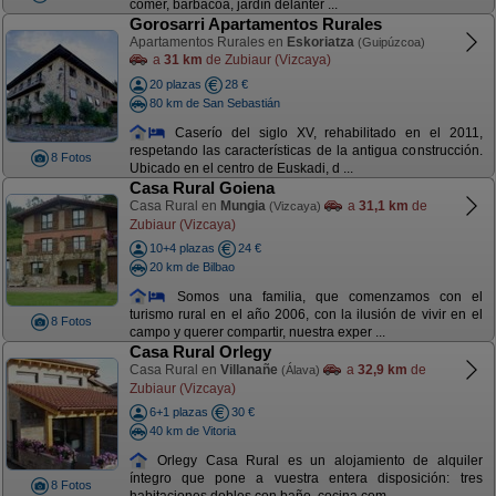
comer, barbacoa, jardín delanter ...
Gorosarri Apartamentos Rurales
Apartamentos Rurales en
Eskoriatza
(Guipúzcoa)
a
31 km
de Zubiaur (Vizcaya)
20 plazas
28 €
80 km de San Sebastián
Caserío del siglo XV, rehabilitado en el 2011,
respetando las características de la antigua construcción.
8 Fotos
Ubicado en el centro de Euskadi, d ...
Casa Rural Goiena
Casa Rural en
Mungia
a
31,1 km
de
(Vizcaya)
Zubiaur (Vizcaya)
10+4 plazas
24 €
20 km de Bilbao
Somos una familia, que comenzamos con el
turismo rural en el año 2006, con la ilusión de vivir en el
8 Fotos
campo y querer compartir, nuestra exper ...
Casa Rural Orlegy
Casa Rural en
Villanañe
a
32,9 km
de
(Álava)
Zubiaur (Vizcaya)
6+1 plazas
30 €
40 km de Vitoria
Orlegy Casa Rural es un alojamiento de alquiler
íntegro que pone a vuestra entera disposición: tres
8 Fotos