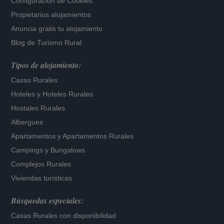
Configuración de Cookies
Propietarios alojamientos
Anuncia gratis tu alojamiento
Blog de Turismo Rural
Tipos de alojamiento:
Casas Rurales
Hoteles
y
Hoteles Rurales
Hostales Rurales
Albergues
Apartamentos
y
Apartamentos Rurales
Campings y Bungalows
Complejos Rurales
Viviendas turísticas
Búsquedas especiales:
Casas Rurales con disponibilidad