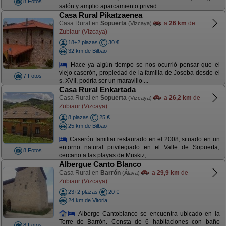
8 Fotos
salón y amplio aparcamiento privad ...
Casa Rural Pikatzaenea
Casa Rural en
Sopuerta
a
26 km
de
(Vizcaya)
Zubiaur (Vizcaya)
18+2 plazas
30 €
32 km de Bilbao
Hace ya algún tiempo se nos ocurrió pensar que el
viejo caserón, propiedad de la familia de Joseba desde el
7 Fotos
s. XVII, podría ser un maravillo ...
Casa Rural Enkartada
Casa Rural en
Sopuerta
a
26,2 km
de
(Vizcaya)
Zubiaur (Vizcaya)
8 plazas
25 €
25 km de Bilbao
Caserón familiar restaurado en el 2008, situado en un
entorno natural privilegiado en el Valle de Sopuerta,
8 Fotos
cercano a las playas de Muskiz, ...
Albergue Canto Blanco
Casa Rural en
Barrón
a
29,9 km
de
(Álava)
Zubiaur (Vizcaya)
23+2 plazas
20 €
24 km de Vitoria
Alberge Cantoblanco se encuentra ubicado en la
Torre de Barrón. Consta de 6 habitaciones con baño
8 Fotos