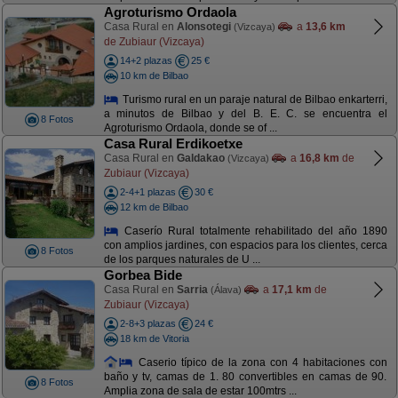
Agroturismo Ordaola
Casa Rural en
Alonsotegi
a
13,6 km
(Vizcaya)
de Zubiaur (Vizcaya)
14+2 plazas
25 €
10 km de Bilbao
Turismo rural en un paraje natural de Bilbao enkarterri,
a minutos de Bilbao y del B. E. C. se encuentra el
8 Fotos
Agroturismo Ordaola, donde se of ...
Casa Rural Erdikoetxe
Casa Rural en
Galdakao
a
16,8 km
de
(Vizcaya)
Zubiaur (Vizcaya)
2-4+1 plazas
30 €
12 km de Bilbao
Caserío Rural totalmente rehabilitado del año 1890
con amplios jardines, con espacios para los clientes, cerca
8 Fotos
de los parques naturales de U ...
Gorbea Bide
Casa Rural en
Sarria
a
17,1 km
de
(Álava)
Zubiaur (Vizcaya)
2-8+3 plazas
24 €
18 km de Vitoria
Caserio típico de la zona con 4 habitaciones con
baño y tv, camas de 1. 80 convertibles en camas de 90.
8 Fotos
Amplia zona de sala de estar 100mtrs ...