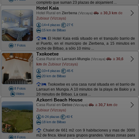
completo que suman 23 plazas de alojamient ...
Hotel Kaia
Hotel Rural en
Zierbena
a
30,3 km
de
(Vizcaya)
Zubiaur (Vizcaya)
14+4 plazas
27 €
15 km de Bilbao
El Hotel Kaia está situado en el tranquilo barrio de
el Puerto, en el municipio de Zierbena, a 15 minutos en
7 Fotos
coche de Bilbao, a sólo 10 minu ...
Txokoetxe
Casa Rural en
Larrauri-Mungia
a
30,6
(Vizcaya)
km
de Zubiaur (Vizcaya)
10+4 plazas
45 €
20 km de Bilbao
Txokoetxe es una casa rural situada en el barrio de
8 Fotos
Larrauri en Mungia. A 10 minutos de la playa de Bakio y a
Video
20 minutos de Bilbao. La casa ...
Azkorri Beach House
Casa Rural en
Getxo
a
30,7 km
de
(Vizcaya)
Zubiaur (Vizcaya)
6-24 plazas
40 €
18 km de Bilbao
Chalet de 661 m2 con 9 habitaciones y mas de 3000
m2 de finca. Ideal para grupos grandes. Varias zonas para
8 Fotos