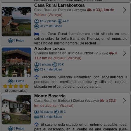
habitaciones dobles con baño, cocina com ...
Casa Rural Larrakoetxea
Casa Rural en
Plentzia
a
33,1 km
de
(Vizcaya)
Zubiaur (Vizcaya)
12+7 plazas
44 €
20 km de Bilbao
La Casa Rural Larrakoetxea está situada en una
colina sobre la bella Bahía de Plencia, en el municipio
8 Fotos
vizcaíno del mismo nombre. De recient ...
Atseden Lekua
Vivienda turística en
Trucios-Turtzioz
a
(Vizcaya)
33,2 km
de Zubiaur (Vizcaya)
8 plazas
20 €
42 km de Bilbao
Preciosa vivienda unifamiliar con accesibilidad a
8 Fotos
personas con movilidad reducida y silla de ruedas,
ubicada en el centro de un pueblo tranq ...
(3 comentarios)
Monte Baserria
Casa Rural en
Bolíbar / Ziortza
a
33,3
(Vizcaya)
km
de Zubiaur (Vizcaya)
20 plazas
15 €
55 km de Bilbao
El caserío está situado en un entorno apacible, ideal
8 Fotos
para el descanso, en el centro de una comarca (Lea-