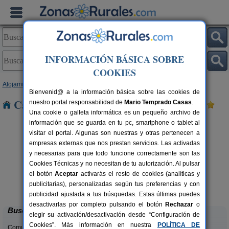
INFORMACIÓN BÁSICA SOBRE
COOKIES
Alojamientos
>
País Vasco
>
Vizcaya
> Zubiaur
Bienvenid@ a la información básica sobre las cookies de
Casas Rurales cerca de Zubiaur
nuestro portal responsabilidad de
Mario Temprado Casas
.
Una cookie o galleta informática es un pequeño archivo de
información que se guarda en tu pc, smartphone o tablet al
visitar el portal. Algunas son nuestras y otras pertenecen a
empresas externas que nos prestan servicios. Las activadas
y necesarias para que todo funcione correctamente son las
Cookies Técnicas y no necesitan de tu autorización. Al pulsar
el botón
Aceptar
activarás el resto de cookies (analíticas y
Hotel Rural Natxiondo **
rs.
22 pers.
publicitarias), personalizadas según tus preferencias y con
 €
29 €
Ispaster (Vizcaya)
desde
publicidad ajustada a tus búsquedas. Estas últimas puedes
desactivarlas por completo pulsando el botón
Rechazar
o
Buscar
elegir su activación/desactivación desde “Configuración de
Cookies”. Más información en nuestra
POLÍTICA DE
Comunidades: