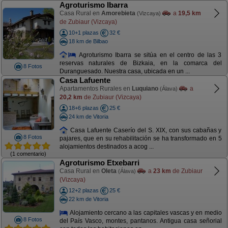
Agroturismo Ibarra
Casa Rural en
Amorebieta
a
19,5 km
(Vizcaya)
de Zubiaur (Vizcaya)
10+1 plazas
32 €
18 km de Bilbao
Agroturismo Ibarra se sitúa en el centro de las 3
reservas naturales de Bizkaia, en la comarca del
8 Fotos
Duranguesado. Nuestra casa, ubicada en un ...
Casa Lafuente
Apartamentos Rurales en
Luquiano
a
(Álava)
20,2 km
de Zubiaur (Vizcaya)
18+6 plazas
25 €
24 km de Vitoria
Casa Lafuente Caserío del S. XIX, con sus cabañas y
8 Fotos
pajares, que en su rehabilitación se ha transformado en 5
alojamientos destinados a acog ...
(1 comentario)
Agroturismo Etxebarri
Casa Rural en
Oleta
a
23 km
de Zubiaur
(Álava)
(Vizcaya)
12+2 plazas
25 €
22 km de Vitoria
Alojamiento cercano a las capitales vascas y en medio
8 Fotos
del País Vasco, montes, pantanos. Antigua casa señorial