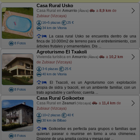
Casa Rural Usko
Casa Rural en
Amurrio
a
8,9 km
de
(Álava)
Zubiaur (Vizcaya)
16+5 plazas
25 €
34 km de Vitoria
La casa rural Usko se encuentra dentro de una
finca de 10.000m2 de terreno para el entretenimiento, con
8 Fotos
árboles frutales y ornamentales. Dis ...
Agroturismo El Txakoli
Vivienda turística en
Amurrio
a
10,2 km
(Álava)
de Zubiaur (Vizcaya)
3-6 plazas
25 €
40 km de Vitoria
El Txacoli, es un Agroturismo con explotación
propia de sidra y txacoli, en un ambiente familiar, con un
8 Fotos
trato agradable y cariñoso; cuenta ...
Casa Rural Goikoetxe
Casa Rural en
Zeanuri
a
11,4 km
de
(Vizcaya)
Zubiaur (Vizcaya)
10+2 plazas
40 €
30 km de Bilbao
Goikoetxe es perfecta para grupos o familias que
quieran pasear o reunirse en torno a una chimenea.
8 Fotos
Dispone de una amplia cocina y mesas par ...