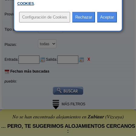
COOKIES
.
Provincias/Islas:
Tipo alquiler:
Plazas:
X
Entrada:
Salida:
Fechas más buscadas
pueblo:
MÁS FILTROS
No se han encontrado alojamientos en
Zubiaur
(Vizcaya)
... PERO, TE SUGERIMOS ALOJAMIENTOS CERCANOS
: