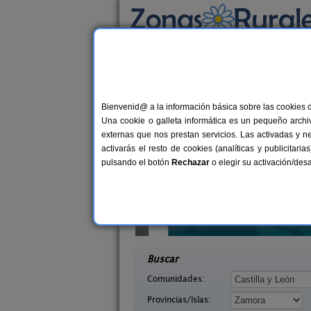
Busca por alojamiento
Alojamientos
>
Castilla y León
>
Zamora
> Ca
Casas Rurales cerca 
Bienvenid@ a la información básica sobre las cookies 
Una cookie o galleta informática es un pequeño archiv
externas que nos prestan servicios. Las activadas y n
activarás el resto de cookies (analíticas y publicita
pulsando el botón
Rechazar
o elegir su activación/de
RIBES DURII
Molino 1914
2-42+1 pers.
1
25 €
go (Zamora)
Montamarta (Zamora)
desde
desd
Buscar
Comunidades:
Provincias/Islas: