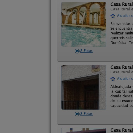
Casa Rura
Casa Rural 
Alquiler 
Bienvenidos 
Se encuentra
realizar mul
querreis sal
Domótica, Te
8 Fotos
Casa Rural
Casa Rural 
Alquiler 
Aldeatejada 
la capital s
donde descan
de su estanc
capacidad pa
8 Fotos
Casa Rura