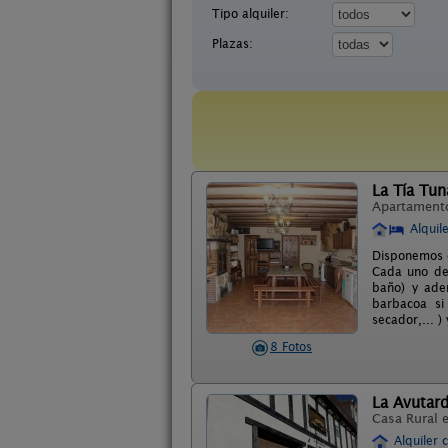
Tipo alquiler:
Plazas:
La Tía Tun
Apartament
Alquil
Disponemos d
Cada uno de 
baño) y ade
barbacoa si 
secador,... 
8 Fotos
La Avutar
Casa Rural 
Alquiler 