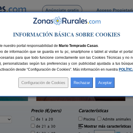
Anúnciate gratis
Acceso Propietar
Busca por pueblo
INFORMACIÓN BÁSICA SOBRE COOKIES
ñizal
de Cañizal
de nuestro portal responsabilidad de
Mario Temprado Casas
.
o de información que se guarda en tu pc, smartphone o tablet al visitar el port
ecesarias para que todo funcione correctamente son las Cookies Técnicas y no ne
rias), personalizadas según tus preferencias y con publicidad ajustada a tus búsq
sactivación desde “Configuración de Cookies”. Más información en nuestra
POLÍTI
El Descanso de Sanabria
6 pers.
6 pers.
38 €
23 €
Trefacio (Zamora)
Al
e
desde
Precio (€/pers)
Características
de 1 a 20
Piscina
Admite animales
de 21 a 30
Mostrar más características