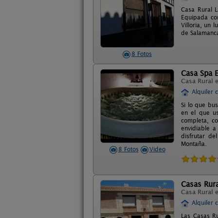
Casa Rural L
Equipada con
Villoria, un
de Salamanc
8 Fotos
Casa Spa E
Casa Rural 
Alquiler 
Si lo que bu
en el que u
completa, co
envidiable 
disfrutar de
Montaña.
8 Fotos
Video
Casas Rura
Casa Rural 
Alquiler 
Las Casas Ru