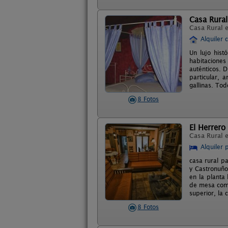
Casa Rura
Casa Rural 
Alquiler 
Un lujo hist
habitaciones
auténticos. 
particular, 
gallinas. Tod
8 Fotos
El Herrero
Casa Rural 
Alquiler 
casa rural pa
y Castronuño
en la planta
de mesa como 
superior, la
8 Fotos