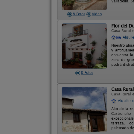
Valladolid, 
8 Fotos
Video
Flor del D
Casa Rural 
Alquil
Nuestro aloja
y antiguamen
encuentra la
zona de gran
podrá disfru
8 Fotos
Casa Rural
Casa Rural 
Alquiler 
Alto de la r
Castronuño –
excepcionale
terraza. Tod
paleteado de