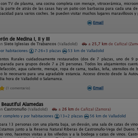
 con TV de plasma, una cocina completa con menaje, vitrocerámica, microond
 la parte de atrás de las casas hay un patio con barbacoa para cada una de
pacidad para varios coches. Se pueden visitar muchos lugares maravillosos y
Email
ón de Medina I, II y III
en
Siete Iglesias de Trabancos
(Valladolid)
a
25,7 km
de Cañizal (Zam
por habitaciones
7-26+3 plazas
53 km de Valladolid
ientos Rurales cuidadosamente restaurados (dos de 7 plazas, uno de 9 
eparada para grupos desde 7 a 26 personas. Todos los alojamientos cuent
lefacción, agua caliente, menaje, ropa de cama, toallas, leña, utensilios de
do lo necesario para una agradable estancia. Acceso directo desde la Aut
ia hora de Valladolid o Salamanca.
Email
(1 comentario)
 Beautiful Alamedas
en
Castronuño
(Valladolid)
a
26 km
de Cañizal (Zamora)
er completo y por habitaciones
13+2 plazas
56 km de Valladolid
para 13 personas con una planta baja, un desván, una sala de catas de vino
Estamos junto a la Reserva Natural Riberas de Castronuño-Vega del Duero.
io vino, hacemos visitas a los viñedos y a la bodega y catas de vinos. Cast