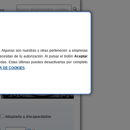
ios
-
al. Algunas son nuestras y otras pertenecen a empresas
cesitan de tu autorización. Al pulsar el botón
Aceptar
uedas. Estas últimas puedes desactivarlas por completo
CA DE COOKIES
.
Casa Rural El Barricuevo
El Corazón Verd
4 pers.
30 €
meida de Sayago (Zamora)
Badilla (Zamora)
desde
Adaptada a discapacitados