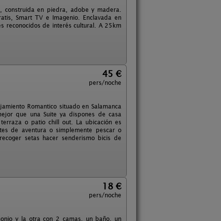
II, construida en piedra, adobe y madera.
atis, Smart TV e Imagenio. Enclavada en
es reconocidos de interés cultural. A 25km
45 €
pers/noche
lojamiento Romantico situado en Salamanca
mejor que una Suite ya dispones de casa
erraza o patio chill out. La ubicación es
tes de aventura o simplemente pescar o
 recoger setas hacer senderismo bicis de
18 €
pers/noche
onio y la otra con 2 camas, un baño, un