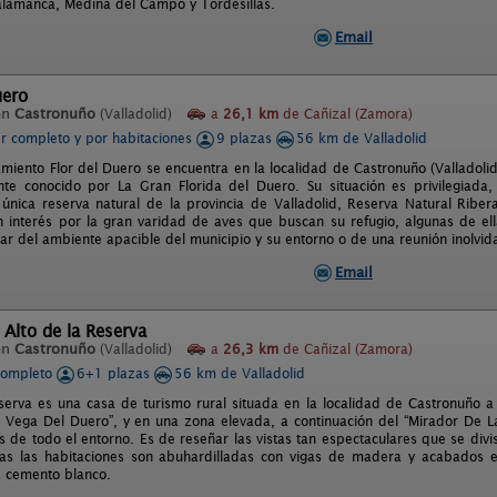
Salamanca, Medina del Campo y Tordesillas.
Email
uero
en
Castronuño
(Valladolid)
a
26,1 km
de Cañizal (Zamora)
er completo y por habitaciones
9 plazas
56 km de Valladolid
miento Flor del Duero se encuentra en la localidad de Castronuño (Valladolid)
te conocido por La Gran Florida del Duero. Su situación es privilegiada
 única reserva natural de la provincia de Valladolid, Reserva Natural Rib
 interés por la gran varidad de aves que buscan su refugio, algunas de ella
tar del ambiente apacible del municipio y su entorno o de una reunión inolvid
Email
 Alto de la Reserva
en
Castronuño
(Valladolid)
a
26,3 km
de Cañizal (Zamora)
completo
6+1 plazas
56 km de Valladolid
eserva es una casa de turismo rural situada en la localidad de Castronuño a
 Vega Del Duero”, y en una zona elevada, a continuación del “Mirador De La
s de todo el entorno. Es de reseñar las vistas tan espectaculares que se divi
as las habitaciones son abuhardilladas con vigas de madera y acabados e
 cemento blanco.