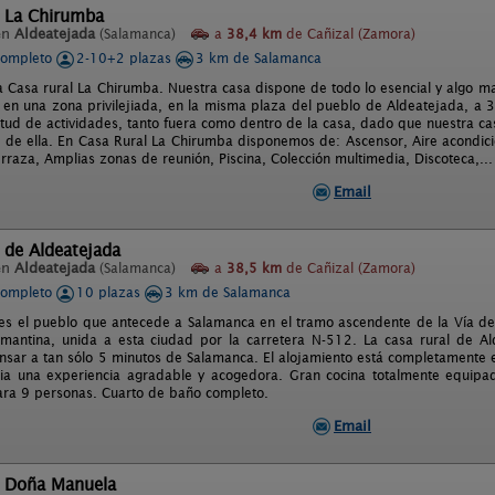
l La Chirumba
en
Aldeatejada
(Salamanca)
a
38,4 km
de Cañizal (Zamora)
completo
2-10+2 plazas
3 km de Salamanca
a Casa rural La Chirumba. Nuestra casa dispone de todo lo esencial y algo m
 en una zona privilejiada, en la misma plaza del pueblo de Aldeatejada, 
titud de actividades, tanto fuera como dentro de la casa, dado que nuestra 
ir de ella. En Casa Rural La Chirumba disponemos de: Ascensor, Aire acondic
rraza, Amplias zonas de reunión, Piscina, Colección multimedia, Discoteca,...
Email
 de Aldeatejada
en
Aldeatejada
(Salamanca)
a
38,5 km
de Cañizal (Zamora)
completo
10 plazas
3 km de Salamanca
es el pueblo que antecede a Salamanca en el tramo ascendente de la Vía de 
almantina, unida a esta ciudad por la carretera N-512. La casa rural de Ald
sar a tan sólo 5 minutos de Salamanca. El alojamiento está completamente 
ia una experiencia agradable y acogedora. Gran cocina totalmente equipad
ra 9 personas. Cuarto de baño completo.
Email
l Doña Manuela