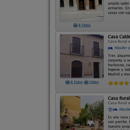
amplio salón
armarios. En
casas con ca
8 Fotos
Casa Calder
Casa Rural 
Alquiler 
Tres alojam
conjunta o s
barbacoa, ca
higiene y to
Madrid y med
8 Fotos
Video
Casa Rural
Casa Rural 
Alquil
Es una casa 
con porche. 
nuestro prop