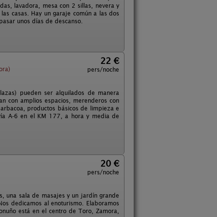
as, lavadora, mesa con 2 sillas, nevera y
 las casas. Hay un garaje común a las dos
 pasar unos días de descanso.
22 €
ora)
pers/noche
plazas) pueden ser alquilados de manera
an con amplios espacios, merenderos con
 barbacoa, productos básicos de limpieza e
ovía A-6 en el KM 177, a hora y media de
20 €
pers/noche
s, una sala de masajes y un jardín grande
 Nos dedicamos al enoturismo. Elaboramos
ronuño está en el centro de Toro, Zamora,