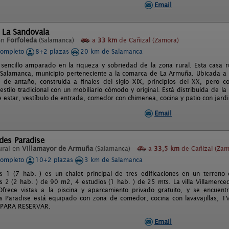
Email
 La Sandovala
en
Forfoleda
(Salamanca)
a
33 km
de Cañizal (Zamora)
completo
8+2 plazas
20 km de Salamanca
 sencillo amparado en la riqueza y sobriedad de la zona rural. Esta casa ru
 Salamanca, municipio perteneciente a la comarca de La Armuña. Ubicada a 
 de antaño, construida a finales del siglo XIX, principios del XX, pero
stilo tradicional con un mobiliario cómodo y original. Está distribuida de l
e estar, vestíbulo de entrada, comedor con chimenea, cocina y patio con jardi
Email
des Paradise
ural en
Villamayor de Armuña
(Salamanca)
a
33,5 km
de Cañizal (Zam
completo
10+2 plazas
3 km de Salamanca
es 1 (7 hab. ) es un chalet principal de tres edificaciones en un terr
s 2 (2 hab. ) de 90 m2, 4 estudios (1 hab. ) de 25 mts. La villa Villamerce
Ofrece vistas a la piscina y aparcamiento privado gratuito, y se encue
s Paradise está equipado con zona de comedor, cocina con lavavajillas, TV d
PARA RESERVAR.
Email