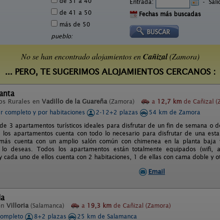
de 31 a 40
Entrada:
-
Sal
de 41 a 50
Fechas más buscadas
más de 50
pueblo:
No se han encontrado alojamientos en
Cañizal
(Zamora)
... PERO, TE SUGERIMOS ALOJAMIENTOS CERCANOS :
anta
os Rurales en
Vadillo de la Guareña
(Zamora)
a
12,7 km
de Cañizal (
er completo y por habitaciones
2-12+2 plazas
54 km de Zamora
e 3 apartamentos turísticos ideales para disfrutar de un fin de semana o de
los apartamentos cuenta con todo lo necesario para disfrutar de una esta
más cuenta con un amplio salón común con chimenea en la planta baja 
lo deseas. Todos los apartamentos están totalmente equipados (wifi, air
) y cada uno de ellos cuenta con 2 habitaciones, 1 de ellas con cama doble y 
Email
da
en
Villoria
(Salamanca)
a
19,3 km
de Cañizal (Zamora)
completo
8+2 plazas
25 km de Salamanca