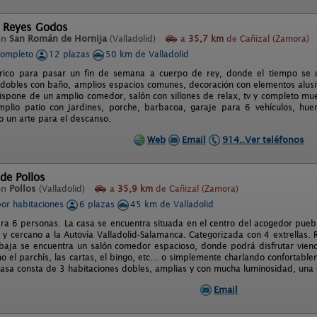
l Reyes Godos
en
San Román de Hornija
(Valladolid)
a
35,7 km
de Cañizal (Zamora)
completo
12 plazas
50 km de Valladolid
órico para pasar un fin de semana a cuerpo de rey, donde el tiempo se d
 dobles con baño, amplios espacios comunes, decoración con elementos alusi
Dispone de un amplio comedor, salón con sillones de relax, tv y completo mu
amplio patio con jardines, porche, barbacoa, garaje para 6 vehículos, hue
o un arte para el descanso.
Web
Email
914..Ver teléfonos
 de Pollos
en
Pollos
(Valladolid)
a
35,9 km
de Cañizal (Zamora)
por habitaciones
6 plazas
45 km de Valladolid
ra 6 personas. La casa se encuentra situada en el centro del acogedor pueblo
 y cercano a la Autovía Valladolid-Salamanca. Categorizada con 4 extrellas.
 baja se encuentra un salón comedor espacioso, donde podrá disfrutar viendo
el parchís, las cartas, el bingo, etc... o simplemente charlando confortable
 casa consta de 3 habitaciones dobles, amplias y con mucha luminosidad, una 
Email