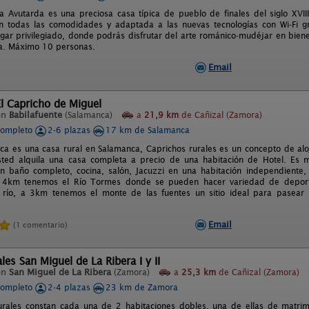
a Avutarda es una preciosa casa típica de pueblo de finales del siglo XVI
 todas las comodidades y adaptada a las nuevas tecnologías con Wi-Fi gr
 lugar privilegiado, donde podrás disfrutar del arte románico-mudéjar en bien
a. Máximo 10 personas.
Email
l Capricho de Miguel
en
Babilafuente
(Salamanca)
a
21,9 km
de Cañizal (Zamora)
completo
2-6 plazas
17 km de Salamanca
sca es una casa rural en Salamanca, Caprichos rurales es un concepto de a
sted alquila una casa completa a precio de una habitación de Hotel. Es 
n baño completo, cocina, salón, Jacuzzi en una habitación independiente, t
a 4km tenemos el Río Tormes donde se pueden hacer variedad de depor
l río, a 3km tenemos el monte de las fuentes un sitio ideal para pasear
Email
(1 comentario)
les San Miguel de La Ribera I y II
en
San Miguel de La Ribera
(Zamora)
a
25,3 km
de Cañizal (Zamora)
completo
2-4 plazas
23 km de Zamora
rales constan cada una de 2 habitaciones dobles, una de ellas de matrim