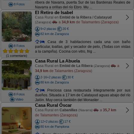
ribera de Navarra, puerta Sur de las Bardenas Reales de
8 Fotos
Navarra a orillas del río Ebro. Mu ...
El Retiro de Isabel
Casa Rural en
Embid de la Ribera / Calatayud
a
34,9 km
de Talamantes (Zaragoza)
(Zaragoza)
9+2 plazas
20 €
82 km de Zaragoza
Casa de 3 habitaciones cada una con baño
8 Fotos
particular, toallas, gel y secador de pelo, (Todas con vistas
a la campiña). Cocina con vitro, frig ...
(1 comentario)
Casa Rural La Abuela
Casa Rural en
Embid de La Ribera
a
(Zaragoza)
34,9 km
de Talamantes (Zaragoza)
2-16+2 plazas
30 €
80 km de Zaragoza
Preciosa casa restaurada íntegramente por sus
8 Fotos
dueños. Situada a 17 km de Calatayud aguas abajo del río
Video
Jalón. Muy cerca también del Monaster ...
Casa Rural Óscar
Casa Rural en
Cabanillas
a
35,7 km
(Navarra)
de Talamantes (Zaragoza)
12+2 plazas
17 €
80 km de Pamplona