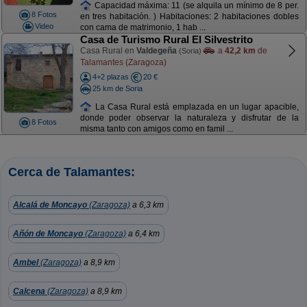
Capacidad máxima: 11 (se alquila un mínimo de 8 per.
8 Fotos
en tres habitación. ) Habitaciones: 2 habitaciones dobles
Video
con cama de matrimonio, 1 hab ...
Casa de Turismo Rural El Silvestrito
Casa Rural en
Valdegeña
a
42,2 km
de
(Soria)
Talamantes (Zaragoza)
4+2 plazas
20 €
25 km de Soria
La Casa Rural está emplazada en un lugar apacible,
donde poder observar la naturaleza y disfrutar de la
8 Fotos
misma tanto con amigos como en famil ...
Cerca de Talamantes:
Alcalá de Moncayo
(Zaragoza)
a 6,3 km
Añón de Moncayo
(Zaragoza)
a 6,4 km
Ambel
(Zaragoza)
a 8,9 km
Calcena
(Zaragoza)
a 8,9 km