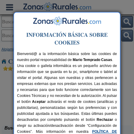
INFORMACIÓN BÁSICA SOBRE
COOKIES
Alojamientos
>
Aragón
>
Zaragoza
> Talamantes
Bienvenid@ a la información básica sobre las cookies de
Casas Rurales cerca de Talamantes
nuestro portal responsabilidad de
Mario Temprado Casas
.
Una cookie o galleta informática es un pequeño archivo de
información que se guarda en tu pc, smartphone o tablet al
visitar el portal. Algunas son nuestras y otras pertenecen a
empresas externas que nos prestan servicios. Las activadas
y necesarias para que todo funcione correctamente son las
Cookies Técnicas y no necesitan de tu autorización. Al pulsar
el botón
Aceptar
activarás el resto de cookies (analíticas y
publicitarias), personalizadas según tus preferencias y con
Casa Rural Cuenta La Leyenda
rs.
6+4 pers.
 €
35 €
publicidad ajustada a tus búsquedas. Estas últimas puedes
Bulbuente (Zaragoza)
desde
desactivarlas por completo pulsando el botón
Rechazar
o
elegir su activación/desactivación desde “Configuración de
Buscar
Cookies”. Más información en nuestra
POLÍTICA DE