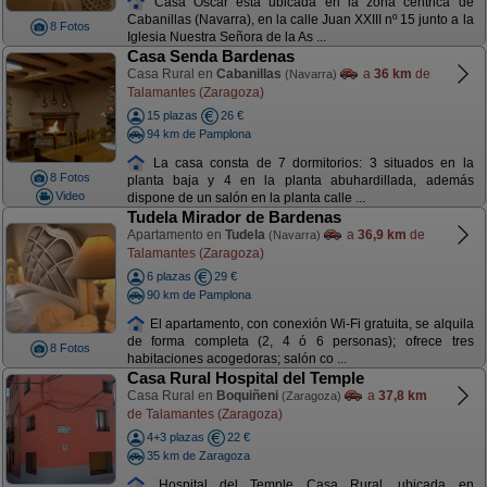
Casa Oscar esta ubicada en la zona céntrica de
Cabanillas (Navarra), en la calle Juan XXIII nº 15 junto a la
8 Fotos
Iglesia Nuestra Señora de la As ...
Casa Senda Bardenas
Casa Rural en
Cabanillas
a
36 km
de
(Navarra)
Talamantes (Zaragoza)
15 plazas
26 €
94 km de Pamplona
La casa consta de 7 dormitorios: 3 situados en la
8 Fotos
planta baja y 4 en la planta abuhardillada, además
Video
dispone de un salón en la planta calle ...
Tudela Mirador de Bardenas
Apartamento en
Tudela
a
36,9 km
de
(Navarra)
Talamantes (Zaragoza)
6 plazas
29 €
90 km de Pamplona
El apartamento, con conexión Wi-Fi gratuita, se alquila
de forma completa (2, 4 ó 6 personas); ofrece tres
8 Fotos
habitaciones acogedoras; salón co ...
Casa Rural Hospital del Temple
Casa Rural en
Boquiñeni
a
37,8 km
(Zaragoza)
de Talamantes (Zaragoza)
4+3 plazas
22 €
35 km de Zaragoza
Hospital del Temple Casa Rural, ubicada en