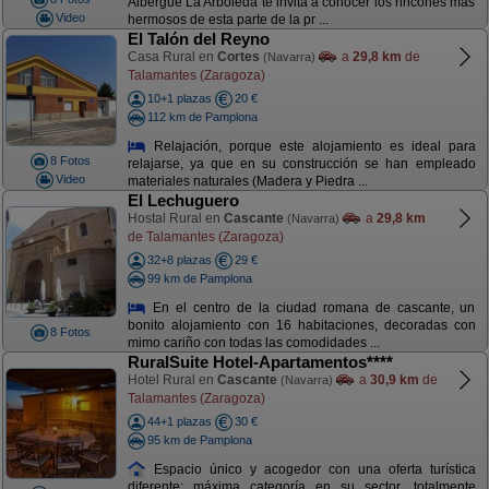
Albergue La Arboleda te invita a conocer los rincones más
Video
hermosos de esta parte de la pr ...
El Talón del Reyno
Casa Rural en
Cortes
a
29,8 km
de
(Navarra)
Talamantes (Zaragoza)
10+1 plazas
20 €
112 km de Pamplona
Relajación, porque este alojamiento es ideal para
8 Fotos
relajarse, ya que en su construcción se han empleado
Video
materiales naturales (Madera y Piedra ...
El Lechuguero
Hostal Rural en
Cascante
a
29,8 km
(Navarra)
de Talamantes (Zaragoza)
32+8 plazas
29 €
99 km de Pamplona
En el centro de la ciudad romana de cascante, un
bonito alojamiento con 16 habitaciones, decoradas con
8 Fotos
mimo cariño con todas las comodidades ...
RuralSuite Hotel-Apartamentos****
Hotel Rural en
Cascante
a
30,9 km
de
(Navarra)
Talamantes (Zaragoza)
44+1 plazas
30 €
95 km de Pamplona
Espacio único y acogedor con una oferta turística
diferente: máxima categoría en su sector, totalmente