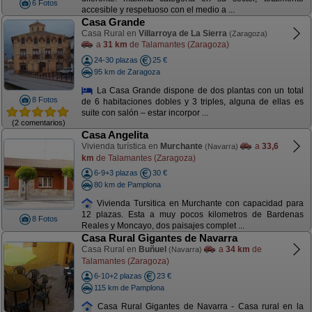
6 Fotos
accesible y respetuoso con el medio a ...
Casa Grande
Casa Rural en
Villarroya de La Sierra
(Zaragoza)
a
31 km
de Talamantes (Zaragoza)
24-30 plazas
25 €
95 km de Zaragoza
La Casa Grande dispone de dos plantas con un total
8 Fotos
de 6 habitaciones dobles y 3 triples, alguna de ellas es
suite con salón – estar incorpor ...
(2 comentarios)
Casa Angelita
Vivienda turística en
Murchante
a
33,6
(Navarra)
km
de Talamantes (Zaragoza)
6-9+3 plazas
30 €
80 km de Pamplona
Vivienda Tursitica en Murchante con capacidad para
12 plazas. Esta a muy pocos kilometros de Bardenas
8 Fotos
Reales y Moncayo, dos paisajes complet ...
Casa Rural Gigantes de Navarra
Casa Rural en
Buñuel
a
34 km
de
(Navarra)
Talamantes (Zaragoza)
6-10+2 plazas
23 €
115 km de Pamplona
Casa Rural Gigantes de Navarra - Casa rural en la