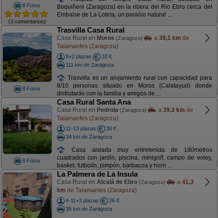
8 Fotos
Boquiñeni (Zaragoza) en la ribera del Rio Ebro cerca del
Embalse de La Loteta, un paraíso natural ...
(3 comentarios)
Trasvilla Casa Rural
Casa Rural en
Moros
a
39,1 km
de
(Zaragoza)
Talamantes (Zaragoza)
8+2 plazas
10 €
111 km de Zaragoza
Trasvilla es un alojamiento rural con capacidad para
8/10 personas situado en Moros (Calatayud) donde
8 Fotos
disfrutarás con la familia y amigos de ...
Casa Rural Santa Ana
Casa Rural en
Pedrola
a
39,3 km
de
(Zaragoza)
Talamantes (Zaragoza)
11-13 plazas
30 €
34 km de Zaragoza
Casa aislada muy entretenida de 180metros
cuadrados con jardín, piscina, minigolf, campo de voley,
8 Fotos
basket, futbolín, pimpón, barbacoa y horn ...
La Palmera de La Insula
Casa Rural en
Alcalá de Ebro
a
41,3
(Zaragoza)
km
de Talamantes (Zaragoza)
4-11+3 plazas
26 €
35 km de Zaragoza