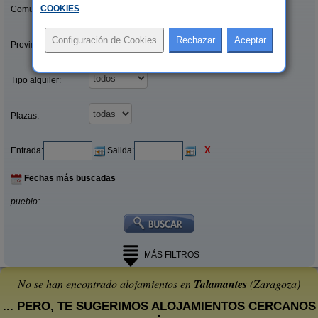
COOKIES
.
Comunidades:
Provincias/Islas:
Tipo alquiler:
Plazas:
X
Entrada:
Salida:
Fechas más buscadas
pueblo:
MÁS FILTROS
No se han encontrado alojamientos en
Talamantes
(Zaragoza)
... PERO, TE SUGERIMOS ALOJAMIENTOS CERCANOS
: