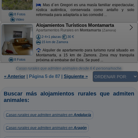
Mas d´en Gregori es una masía familiar espectacular,
rústica auténtica, conservada como antaño y solo
8 Fotos
reformada para adaptarla a las comodid ...
Video
Alojamientos Turísticos Montamarta
Apartamentos Rurales en
Montamarta
(Zamora)
2-4+1 plazas
30 €
15 km de Zamora
Alquiler de apartamento para turismo rural situado en
Montamarta, a 15 km de Zamora. Zona muy tranquila
8 Fotos
próxima al embalse del Esla. Se pued ...
Casas rurales que admiten animales
desde
6
€ persona/noche.
« Anterior
|
Página 5 de 87
|
Siguiente »
Buscar más alojamientos rurales que admiten
animales:
Casas rurales que admiten animales en
Andalucía
Casas rurales que admiten animales en
Aragón