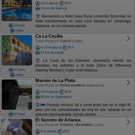
12+2 plazas
50 €
70 km de Valencia
Bienvenido a Hotel casa Rural y eventos Bonestar, un
hotel transformado en casa rural situado en Villalonga,
8 Fotos
Valencia, en un enclave paisají ...
Video
Ca La Cecília
Casa Rural en
Coscó
(Lleida)
4-10+4 plazas
30 €
57 km de Lleida
La Casa de las Estrellas: alucinarás viendo los
planetas, las estrellas y la luna (Zona de Influencia
8 Fotos
Starlihg Montsec). Casa rural restaura ...
Video
Mansio de La Plata
Casa Rural en
Peñacaballera
(Salamanca)
14+5 plazas
20 €
80 km de Salamanca
Posada romana, tal y como pudo ser en el siglo III,
pero con las comodidades de hoy en día, situada en un
8 Fotos
entorno incomparable, donde verdes ...
El Secreto de Arlanza
Casa Rural en
Arlanza / Bembibre
(León)
4+2 plazas
20 €