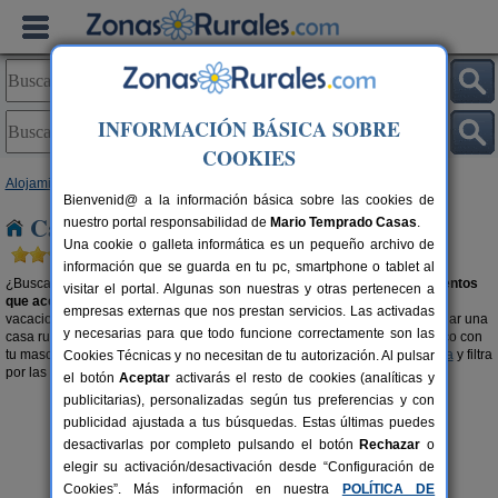
INFORMACIÓN BÁSICA SOBRE
COOKIES
Alojamientos
> Casas rurales que admiten animales
Bienvenid@ a la información básica sobre las cookies de
Casas rurales que admiten animales
nuestro portal responsabilidad de
Mario Temprado Casas
.
Una cookie o galleta informática es un pequeño archivo de
información que se guarda en tu pc, smartphone o tablet al
¿Buscas casas rurales que admiten animales? Aquí encontrarás
alojamientos
visitar el portal. Algunas son nuestras y otras pertenecen a
que aceptan mascotas
, son parte de la familia y por ello, van contigo de
empresas externas que nos prestan servicios. Las activadas
vacaciones. También tienen derecho de disfrutar de las ventajas de alquilar una
y necesarias para que todo funcione correctamente son las
casa rural y de los encantos del entorno. ¿Te imaginas el momento mágico con
tu mascota al lado de la chimena?, encuentra
casas rurales con chimenea
y filtra
Cookies Técnicas y no necesitan de tu autorización. Al pulsar
por las que admitan animales.
el botón
Aceptar
activarás el resto de cookies (analíticas y
publicitarias), personalizadas según tus preferencias y con
publicidad ajustada a tus búsquedas. Estas últimas puedes
desactivarlas por completo pulsando el botón
Rechazar
o
elegir su activación/desactivación desde “Configuración de
Cookies”. Más información en nuestra
POLÍTICA DE