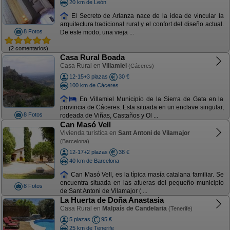
20 km de León
El Secreto de Arlanza nace de la idea de vincular la
arquitectura tradicional rural y el confort del diseño actual.
8 Fotos
De este modo, una vieja ...
(2 comentarios)
Casa Rural Boada
Casa Rural en
Villamiel
(Cáceres)
12-15+3 plazas
30 €
100 km de Cáceres
En Villamiel Municipio de la Sierra de Gata en la
provincia de Cáceres. Esta situada en un enclave singular,
8 Fotos
rodeada de Viñas, Castaños y Ol ...
Can Masó Vell
Vivienda turística en
Sant Antoni de Vilamajor
(Barcelona)
12-17+2 plazas
38 €
40 km de Barcelona
Can Masó Vell, es la típica masía catalana familiar. Se
encuentra situada en las afueras del pequeño municipio
8 Fotos
de Sant Antoni de Vilamajor ( ...
La Huerta de Doña Anastasia
Casa Rural en
Malpaís de Candelaria
(Tenerife)
5 plazas
95 €
25 km de Tenerife