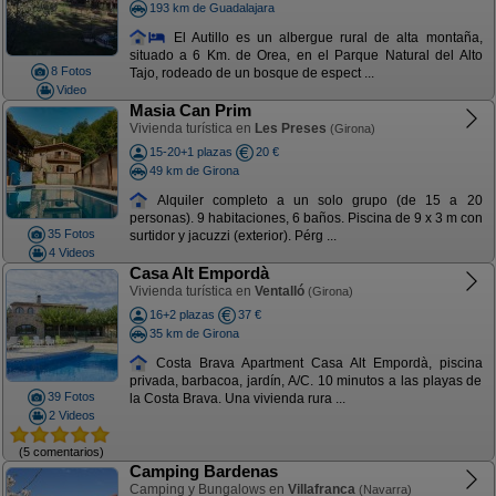
193 km de Guadalajara
El Autillo es un albergue rural de alta montaña,
situado a 6 Km. de Orea, en el Parque Natural del Alto
8 Fotos
Tajo, rodeado de un bosque de espect ...
Video
Masia Can Prim
Vivienda turística en
Les Preses
(Girona)
15-20+1 plazas
20 €
49 km de Girona
Alquiler completo a un solo grupo (de 15 a 20
personas). 9 habitaciones, 6 baños. Piscina de 9 x 3 m con
35 Fotos
surtidor y jacuzzi (exterior). Pérg ...
4 Videos
Casa Alt Empordà
Vivienda turística en
Ventalló
(Girona)
16+2 plazas
37 €
35 km de Girona
Costa Brava Apartment Casa Alt Empordà, piscina
privada, barbacoa, jardín, A/C. 10 minutos a las playas de
39 Fotos
la Costa Brava. Una vivienda rura ...
2 Videos
(5 comentarios)
Camping Bardenas
Camping y Bungalows en
Villafranca
(Navarra)