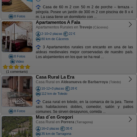
Casa de 60 m 2 con 50 m 2 de porche – terraza –
pérgola. Posee un jardín de 300 m 2 con piscina de 8 x 4
8 Fotos
m. La casa tiene un dormitorio con ...
Apartamentos A Fala
Apartamentos Rurales en
Trevejo
(Cáceres)
2-10+2 plazas
22 €
80 km de Cáceres
3 Apartamentos rurales con encanto en una de las
aldeas medievales mejor conservadas de nuestro país.
8 Fotos
Los alojamientos en los que se ha real ...
Video
(1 comentario)
Casa Rural La Era
Casa Rural en
Aldeanueva de Barbarroya
(Toledo)
10-12+3 plazas
28 €
112 km de Toledo
Casa rural en toledo, en la comarca de la jara. Tiene
seis habitaciones dobles, comedor, salón y patios
8 Fotos
comunes. Se sirven desayunos, comida ...
Mas d´en Gregori
Casa Rural en
Porrera
(Tarragona)
16+2 plazas
35 €
35 km de Tarragona