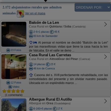
2.172 alojamientos rurales que admiten
animales
Ver en el mapa
Balcón de La Len
Casa Rural en
Quintana / Soba
(Cantabria)
2-6+1 plazas
45 €
83 km de Santander
Al pensar el nombre se decidió “Balcón de la Len”
por las maravillosas vistas que tiene la casa hacia la len
23 Fotos
de Valcaba. En el valle se deno ...
Casa Rural Las Carretas
Casa Rural en
Almodóvar del Pinar
(Cuenca)
14 plazas
23 €
46 km de Cuenca
Casona del s. XVII perfectamente rehabilitada, con las
comodidades del presente y sin olvidar nuestro pasado.
12 Fotos
Ubicada en un espléndido marco ...
Video
(1 comentario)
Albergue Rural El Autillo
Albergue en
Orea
(Guadalajara)
6-160+5 plazas
17 €