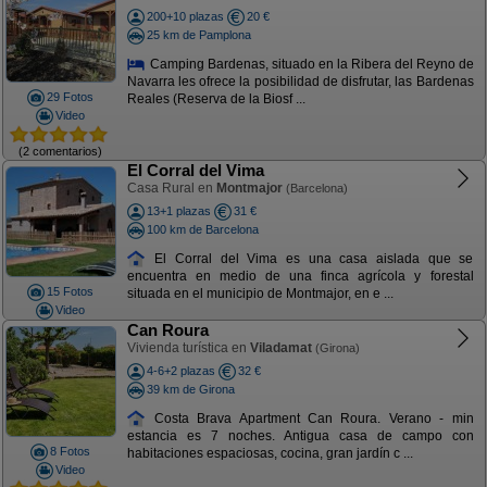
200+10 plazas
20 €
25 km de Pamplona
Camping Bardenas, situado en la Ribera del Reyno de
Navarra les ofrece la posibilidad de disfrutar, las Bardenas
29 Fotos
Reales (Reserva de la Biosf ...
Video
(2 comentarios)
El Corral del Vima
Casa Rural en
Montmajor
(Barcelona)
13+1 plazas
31 €
100 km de Barcelona
El Corral del Vima es una casa aislada que se
encuentra en medio de una finca agrícola y forestal
15 Fotos
situada en el municipio de Montmajor, en e ...
Video
Can Roura
Vivienda turística en
Viladamat
(Girona)
4-6+2 plazas
32 €
39 km de Girona
Costa Brava Apartment Can Roura. Verano - min
estancia es 7 noches. Antigua casa de campo con
8 Fotos
habitaciones espaciosas, cocina, gran jardín c ...
Video