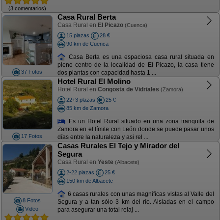
(3 comentarios)
Casa Rural Berta
Casa Rural en
El Picazo
(Cuenca)
15 plazas
28 €
90 km de Cuenca
Casa Berta es una espaciosa casa rural situada en
pleno centro de la localidad de El Picazo, la casa tiene
37 Fotos
dos plantas con capacidad hasta 1 ...
Hotel Rural El Molino
Hotel Rural en
Congosta de Vidriales
(Zamora)
22+3 plazas
25 €
85 km de Zamora
Es un Hotel Rural situado en una zona tranquila de
Zamora en el límite con León donde se puede pasar unos
17 Fotos
días entre la naturaleza y asi rel ...
Casas Rurales El Tejo y Mirador del
Segura
Casa Rural en
Yeste
(Albacete)
2-22 plazas
25 €
150 km de Albacete
6 casas rurales con unas magníficas vistas al Valle del
8 Fotos
Segura y a tan sólo 3 km del río. Aisladas en el campo
Video
para asegurar una total relaj ...