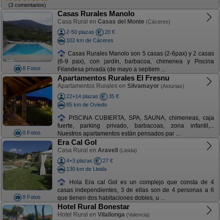
(3 comentarios)
Casas Rurales Manolo
Casa Rural en
Casas del Monte
(Cáceres)
2-50 plazas
20 €
102 km de Cáceres
Casas Rurales Manolo son 5 casas (2-6pax) y 2 casas
(6-9 pax), con jardín, barbacoa, chimenea y Piscina
8 Fotos
Filandesa privada (de mayo a septiem ...
Apartamentos Rurales El Fresnu
Apartamentos Rurales en
Silvamayor
(Asturias)
22+14 plazas
35 €
85 km de Oviedo
PISCINA CUBIERTA, SPA, SAUNA, chimeneas, caja
fuerte, parking privado, barbacoas, zona infantil,...
8 Fotos
Nuestros apartamentos están pensados par ...
Era Cal Gol
Casa Rural en
Aravell
(Lleida)
4+3 plazas
27 €
130 km de Lleida
Hola Era cal Gol es un complejo que consta de 4
casas independientes, 3 de ellas son de 4 personas a 6
8 Fotos
que tienen dos habitaciones dobles, u ...
Hotel Rural Bonestar
Hotel Rural en
Vilallonga
(Valencia)