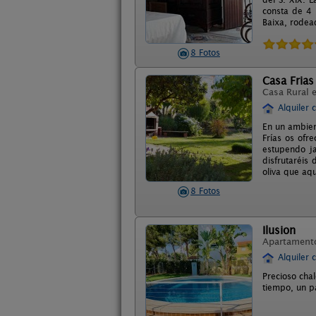
consta de 4 
Baixa, rodead
8 Fotos
Casa Frias
Casa Rural 
Alquiler 
En un ambien
Frías os ofr
estupendo j
disfrutaréis
oliva que aqu
8 Fotos
Ilusion
Apartament
Alquiler 
Precioso cha
tiempo, un pa