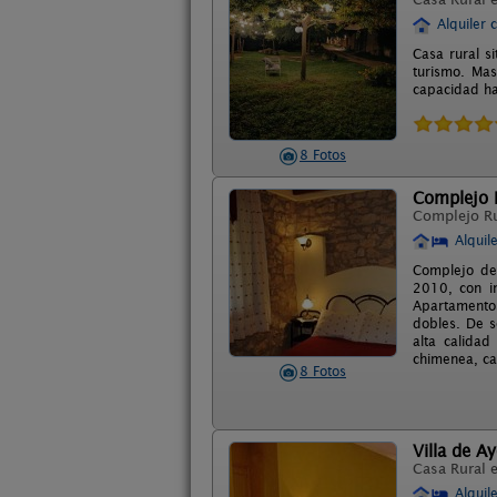
Alquiler 
Casa rural s
turismo. Mas
capacidad ha
8 Fotos
Complejo R
Complejo R
Alquil
Complejo de 
2010, con i
Apartamentos
dobles. De s
alta calidad
chimenea, ca
8 Fotos
Villa de A
Casa Rural 
Alquil