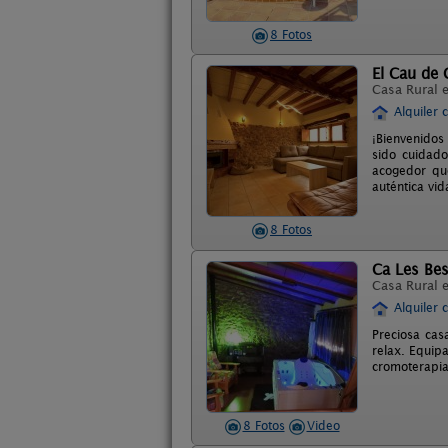
8 Fotos
El Cau de C
Casa Rural 
Alquiler 
¡Bienvenidos
sido cuidad
acogedor que
auténtica vid
8 Fotos
Ca Les Be
Casa Rural 
Alquiler 
Preciosa casa
relax. Equip
cromoterapia
8 Fotos
Video