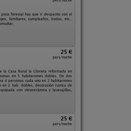
pers/noche
ista forestal hay que ir despacito con el
os, familiares, cumpleaños, bodas, etc..
nsultar.
25 €
pers/noche
e la Casa Rural la Glorieta reformada en
sonas en 5 habitaciones dobles. De dos
ra 4 personas cada uno en 2 habitaciones
en 2 hab. dobles, decoración rustica de
uipada con vitrocerámica y lavavajillas,
25 €
pers/noche