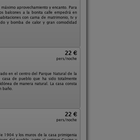
un máximo aprovechamiento y encanto. Para
s balcones a la bonita calle empedrá en
habitaciones con cama de matrimonio, tv y
onado y bomba de calor y gran comodidad
22 €
pers/noche
ado en el centro del Parque Natural de la
ua casa de pueblo que ha sido totalmente
idónea de manera natural. La casa consta
n baño.
22 €
pers/noche
de 1904 y los muros de la casa primigenia
ayor del pueblo, junto al antiguo Casino y