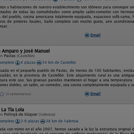
ntos y habitaciones de nuestro establecimiento son idóneos para conseguir 
 dotados de todas las comodidades como amplio salón-comedor con hermoso
a del pueblo, cocina americana totalmente equipada, espacioso sofá-cama, 
dros de pintores locales, baño completo con mucho gusto, aire acondici
nsar.
Email
e Amparo y José Manuel
en
Pavías
(Castellón)
completo
4 plazas
54 km de Castellón
ituada en el pequeño pueblo de Pavías, de menos de 100 habitantes, enclav
padán, en la provincia de Castellón. Este alojamiento rural es una antig
 para este uso. Sus gruesas paredes mantienen el hogar a una temperatura 
iones dobles, un salón, un comedor, una cocina completamente equipada y u
Email
(3 comentarios)
 La Tía Lola
en
Polinyà de Xúquer
(Valencia)
completo
2-9 plazas
38 km de Valencia
ada con mimo en el año 2007, hemos sacado a la luz la estructura original 
La casa está localizada en el conjunto de edificios modernistas de la Plaza M