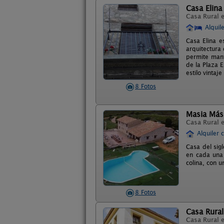
Casa Elina
Casa Rural 
Alquil
Casa Elina e
arquitectura
permite mant
de la Plaza E
estilo vinta
8 Fotos
Masia Más
Casa Rural 
Alquiler 
Casa del sig
en cada una 
colina, con 
8 Fotos
Casa Rural
Casa Rural 