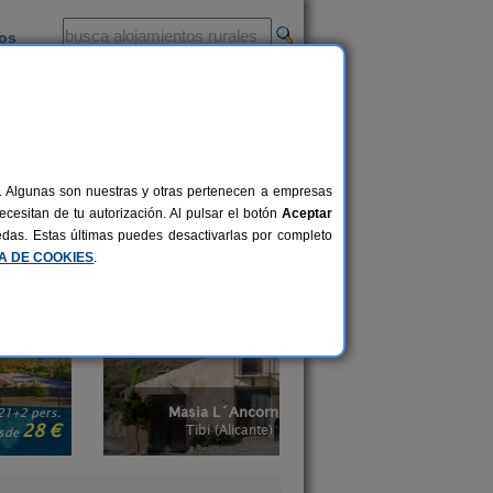
ios
-
al. Algunas son nuestras y otras pertenecen a empresas
 mascotas
, son parte de la familia y por
cesitan de tu autorización. Al pulsar el botón
Aceptar
 los encantos del entorno. ¿Te imaginas
uedas. Estas últimas puedes desactivarlas por completo
lenciana
y filtra por las que admitan
CA DE COOKIES
.
Casa y Spa Rural El Pa
Masia L´Ancornia
´Oroneta
2-28+5 pers.
20 €
Tibi (Alicante)
Els Ibarsos (Castell
desde