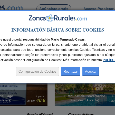
Anúnciate gratis
Acceso Propietar
Busca por pueblo
INFORMACIÓN BÁSICA SOBRE COOKIES
nimales
> Comunidad Valenciana
dmiten animales en La Comunidad Valenciana
de nuestro portal responsabilidad de
Mario Temprado Casas
.
o de información que se guarda en tu pc, smartphone o tablet al visitar el port
imales? Aquí encontrarás
alojamientos en Comunidad Valenciana que aceptan
ecesarias para que todo funcione correctamente son las Cookies Técnicas y no ne
én tienen derecho de disfrutar de las ventajas de alquilar una casa rural y de
rias), personalizadas según tus preferencias y con publicidad ajustada a tus búsq
lado de la chimena?, encuentra
casas rurales con chimenea en Comunidad Va
sactivación desde “Configuración de Cookies”. Más información en nuestra
POLÍTI
El Molinet del Governador
4 pers.
2-21+2 pers.
40 €
28 €
Guadalest (Alicante)
e
desde
Precio (€/pers)
Características