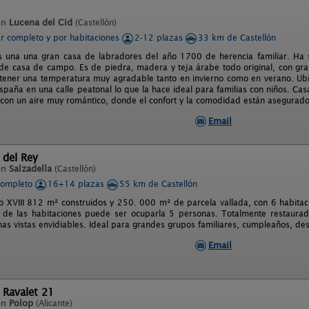
en
Lucena del Cid
(Castellón)
er completo y por habitaciones
2-12 plazas
33 km de Castellón
s una una gran casa de labradores del año 1700 de herencia familiar. Ha 
 de casa de campo. Es de piedra, madera y teja árabe todo original, con gr
ener una temperatura muy agradable tanto en invierno como en verano. Ubic
spaña en una calle peatonal lo que la hace ideal para familias con niños. Cas
je con un aire muy romántico, donde el confort y la comodidad están asegurado
Email
 del Rey
en
Salzadella
(Castellón)
completo
16+14 plazas
55 km de Castellón
lo XVIII 812 m² construidos y 250. 000 m² de parcela vallada, con 6 habita
de las habitaciones puede ser ocuparla 5 personas. Totalmente restaurad
unas vistas envidiables. Ideal para grandes grupos familiares, cumpleaños, de
Email
 Ravalet 21
en
Polop
(Alicante)