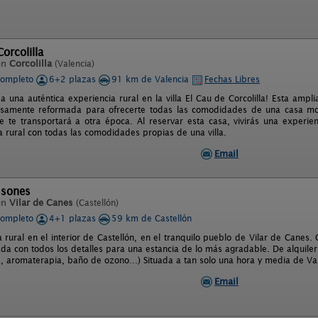
orcolilla
en
Corcolilla
(Valencia)
completo
6+2 plazas
91 km de Valencia
Fechas Libres
 a una auténtica experiencia rural en la villa El Cau de Corcolilla! Esta am
osamente reformada para ofrecerte todas las comodidades de una casa m
 te transportará a otra época. Al reservar esta casa, vivirás una experie
a rural con todas las comodidades propias de una villa.
Email
ssones
en
Vilar de Canes
(Castellón)
completo
4+1 plazas
59 km de Castellón
 rural en el interior de Castellón, en el tranquilo pueblo de Vilar de Canes. 
ada con todos los detalles para una estancia de lo más agradable. De alquiler
, aromaterapia, baño de ozono…) Situada a tan solo una hora y media de Va
Email