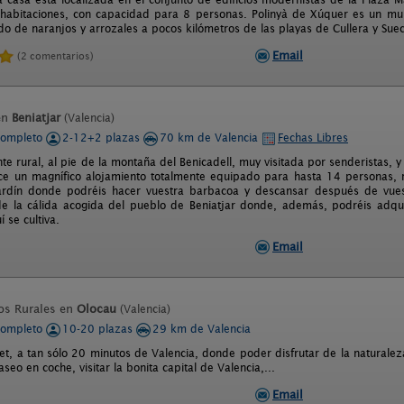
habitaciones, con capacidad para 8 personas. Polinyà de Xúquer es un mun
o de naranjos y arrozales a pocos kilómetros de las playas de Cullera y Sueca
Email
(2 comentarios)
en
Beniatjar
(Valencia)
completo
2-12+2 plazas
70 km de Valencia
Fechas Libres
te rural, al pie de la montaña del Benicadell, muy visitada por senderistas, 
ece un magnífico alojamiento totalmente equipado para hasta 14 personas
ardín donde podréis hacer vuestra barbacoa y descansar después de vues
 de la cálida acogida del pueblo de Beniatjar donde, además, podréis adqui
í se cultiva.
Email
os Rurales en
Olocau
(Valencia)
completo
10-20 plazas
29 km de Valencia
let, a tan sólo 20 minutos de Valencia, donde poder disfrutar de la naturale
seo en coche, visitar la bonita capital de Valencia,...
Email