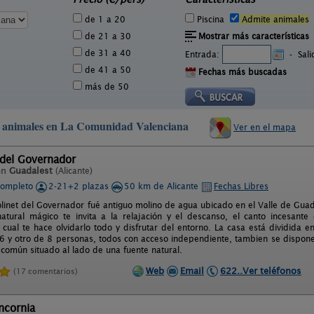
de 1 a 20
Piscina
Admite animales
de 21 a 30
Mostrar más características
de 31 a 40
Entrada:
-
Sal
de 41 a 50
Fechas más buscadas
más de 50
en animales en La Comunidad Valenciana
Ver en el mapa
 del Governador
en
Guadalest
(Alicante)
completo
2-21+2 plazas
50 km de Alicante
Fechas Libres
olinet del Governador fué antiguo molino de agua ubicado en el Valle de Guad
atural mágico te invita a la relajación y el descanso, el canto incesante
 cual te hace olvidarlo todo y disfrutar del entorno. La casa está dividida 
6 y otro de 8 personas, todos con acceso independiente, tambien se dispon
común situado al lado de una fuente natural.
Web
Email
622..Ver teléfonos
(17 comentarios)
ncornia