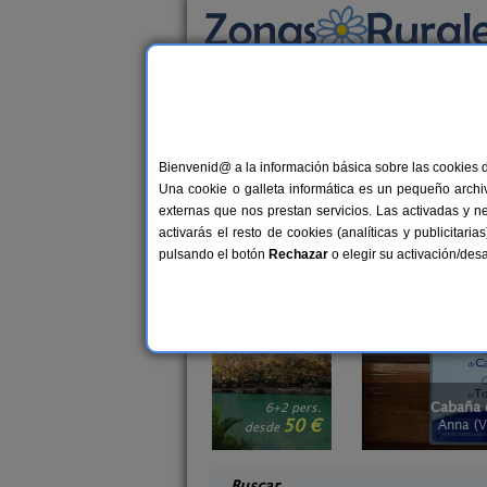
Busca por alojamiento
Alojamientos
>
Casas rurales que admiten a
Casas rurales que a
Bienvenid@ a la información básica sobre las cookies 
Una cookie o galleta informática es un pequeño archiv
¿Buscas casas rurales que admiten an
externas que nos prestan servicios. Las activadas y n
ello, van contigo de vacaciones. Tambi
activarás el resto de cookies (analíticas y publicita
el momento mágico con tu mascota al 
pulsando el botón
Rechazar
o elegir su activación/de
animales.
l Lago
Cabaña del Lago
6+2 pers.
50 €
ncia)
Anna (Valencia)
desde
desd
Buscar