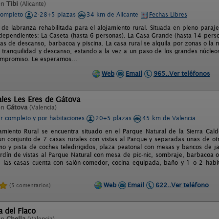
en
Tibi
(Alicante)
completo
2-28+5 plazas
34 km de Alicante
Fechas Libres
 de labranza rehabilitada para el alojamiento rural. Situada en pleno paraje
dependientes: La Caseta (hasta 6 personas). La Casa Grande (hasta 14 perso
nas de descanso, barbacoa y piscina. La casa rural se alquila por zonas o la 
 tranquilidad y descanso, estando a la vez a un paso de los grandes núcleos
ompromiso. Le esperamos...
Web
Email
965..Ver teléfonos
les Les Eres de Gátova
en
Gátova
(Valencia)
er completo y por habitaciones
20+5 plazas
45 km de Valencia
amiento Rural se encuentra situado en el Parque Natural de la Sierra Cal
n conjunto de 7 casas rurales con vistas al Parque y separadas unas de ot
o y pista de coches teledirigidos, plaza peatonal con mesas y bancos de ja
rdín de vistas al Parque Natural con mesa de pic-nic, sombraje, barbacoa 
las casas cuenta con salón-comedor, cocina equipada, baño y 1 o 2 habita
Web
Email
622..Ver teléfono
(5 comentarios)
 del Flaco
en
Chella
(Valencia)