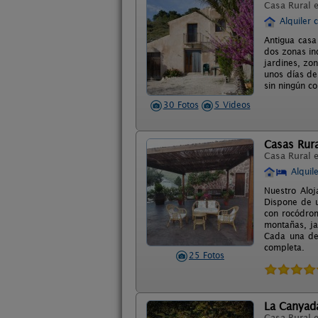
Casa Rural 
Alquiler 
Antigua casa
dos zonas in
jardines, zo
unos días de
sin ningún c
30 Fotos
5 Videos
Casas Rura
Casa Rural 
Alquil
Nuestro Aloj
Dispone de u
con rocódrom
montañas, ja
Cada una de 
completa.
25 Fotos
La Canyada
Casa Rural 