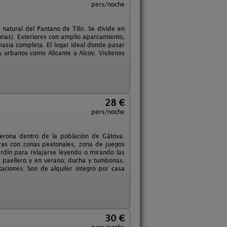
pers/noche
 natural del Pantano de Tibi. Se divide en
nas). Exteriores con amplio aparcamiento,
masia completa. El lugar ideal donde pasar
 urbanos como Alicante o Alcoy. Visítenos
28 €
pers/noche
derona dentro de la población de Gátova.
ras con zonas peatonales, zona de juegos
rdín para relajarse leyendo o mirando las
o paellero y en verano; ducha y tumbonas.
ciones. Son de alquiler integro por casa
30 €