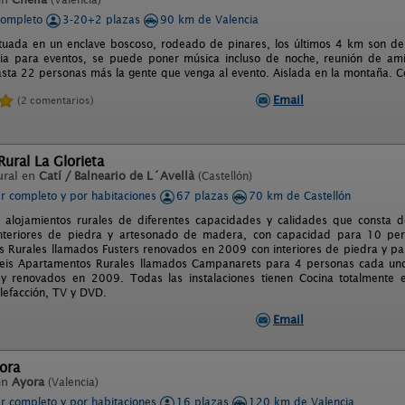
completo
3-20+2 plazas
90 km de Valencia
ituada en un enclave boscoso, rodeado de pinares, los últimos 4 km son de p
ia para eventos, se puede poner música incluso de noche, reunión de amig
sta 22 personas más la gente que venga al evento. Aislada en la montaña. Co
Email
(2 comentarios)
ural La Glorieta
ural en
Catí / Balneario de L´Avellà
(Castellón)
er completo y por habitaciones
67 plazas
70 km de Castellón
alojamientos rurales de diferentes capacidades y calidades que consta d
nteriores de piedra y artesonado de madera, con capacidad para 10 per
 Rurales llamados Fusters renovados en 2009 con interiores de piedra y pa
eis Apartamentos Rurales llamados Campanarets para 4 personas cada uno 
 y renovados en 2009. Todas las instalaciones tienen Cocina totalmente eq
lefacción, TV y DVD.
Email
yora
en
Ayora
(Valencia)
er completo y por habitaciones
16 plazas
120 km de Valencia