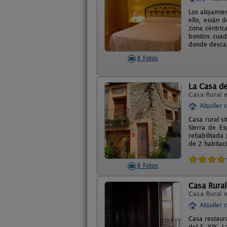
Los alojamie
ello, están
zona céntric
bonitos cua
donde desca
8 Fotos
La Casa d
Casa Rural 
Alquiler 
Casa rural s
Sierra de Es
rehabilitada
de 2 habitac
8 Fotos
Casa Rural
Casa Rural 
Alquiler 
Casa restaur
del S. XIX. 