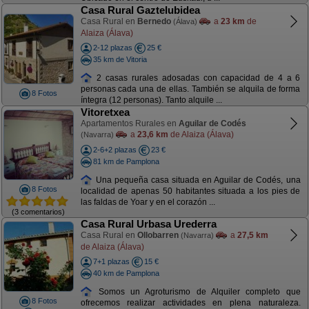
Casa Rural Gaztelubidea
Casa Rural en
Bernedo
a
23 km
de
(Álava)
Alaiza (Álava)
2-12 plazas
25 €
35 km de Vitoria
2 casas rurales adosadas con capacidad de 4 a 6
personas cada una de ellas. También se alquila de forma
8 Fotos
íntegra (12 personas). Tanto alquile ...
Vitoretxea
Apartamentos Rurales en
Aguilar de Codés
a
23,6 km
de Alaiza (Álava)
(Navarra)
2-6+2 plazas
23 €
81 km de Pamplona
Una pequeña casa situada en Aguilar de Codés, una
8 Fotos
localidad de apenas 50 habitantes situada a los pies de
las faldas de Yoar y en el corazón ...
(3 comentarios)
Casa Rural Urbasa Urederra
Casa Rural en
Ollobarren
a
27,5 km
(Navarra)
de Alaiza (Álava)
7+1 plazas
15 €
40 km de Pamplona
Somos un Agroturismo de Alquiler completo que
8 Fotos
ofrecemos realizar actividades en plena naturaleza.