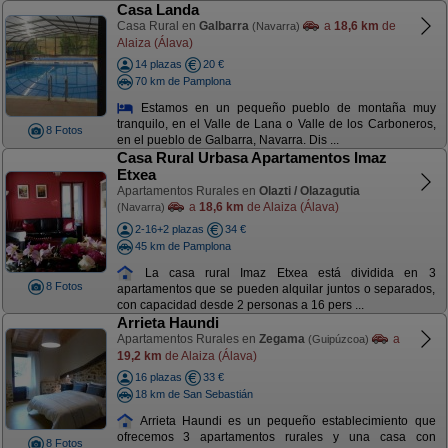
Casa Landa
Casa Rural en
Galbarra
a
18,6 km
de
(Navarra)
Alaiza (Álava)
14 plazas
20 €
70 km de Pamplona
Estamos en un pequeño pueblo de montaña muy
tranquilo, en el Valle de Lana o Valle de los Carboneros,
8 Fotos
en el pueblo de Galbarra, Navarra. Dis ...
Casa Rural Urbasa Apartamentos Imaz
Etxea
Apartamentos Rurales en
Olazti / Olazagutia
a
18,6 km
de Alaiza (Álava)
(Navarra)
2-16+2 plazas
34 €
45 km de Pamplona
La casa rural Imaz Etxea está dividida en 3
8 Fotos
apartamentos que se pueden alquilar juntos o separados,
con capacidad desde 2 personas a 16 pers ...
Arrieta Haundi
Apartamentos Rurales en
Zegama
a
(Guipúzcoa)
19,2 km
de Alaiza (Álava)
16 plazas
33 €
18 km de San Sebastián
Arrieta Haundi es un pequeño establecimiento que
ofrecemos 3 apartamentos rurales y una casa con
8 Fotos