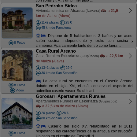
con sofás y t. v., y un primer piso ...
San Pedroko Bidea
Vivienda turística en
Alsasua
a
21,9
(Navarra)
km
de Alaiza (Álava)
11+2 plazas
25 €
45 km de Pamplona
Dispone de 5 habitaciones, 3 baños y un aseo,
salón cocina independiente y txoko con cocina y
8 Fotos
chimenea. Aparcamiento tanto dentro como fuera ...
Casa Rural Areano
Casa Rural en
Eskoriatza
a
22,5 km
(Guipúzcoa)
de Alaiza (Álava)
13+1 plazas
29 €
30 km de San Sebastián
La casa rural se encuentra en el Caserío Areano,
8 Fotos
datado en el siglo XVI, el cuál conserva el aspecto del
Video
auténtico caserío vasco. Su ubicaci ...
Gorosarri Apartamentos Rurales
Apartamentos Rurales en
Eskoriatza
(Guipúzcoa)
a
22,5 km
de Alaiza (Álava)
20 plazas
28 €
80 km de San Sebastián
Caserío del siglo XV, rehabilitado en el 2011,
respetando las características de la antigua construcción.
8 Fotos
Ubicado en el centro de Euskadi, d ...