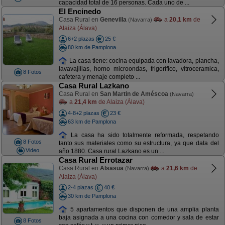
capacidad total de 16 personas. Cada uno de ...
El Encinedo
Casa Rural en
Genevilla
a
20,1 km
de
(Navarra)
Alaiza (Álava)
6+2 plazas
25 €
80 km de Pamplona
La casa tiene: cocina equipada con lavadora, plancha,
lavavajillas, horno microondas, frigorífico, vitroceramica,
8 Fotos
cafetera y menaje completo ...
Casa Rural Lazkano
Casa Rural en
San Martin de Améscoa
(Navarra)
a
21,4 km
de Alaiza (Álava)
4-8+2 plazas
23 €
63 km de Pamplona
La casa ha sido totalmente reformada, respetando
8 Fotos
tanto sus materiales como su estructura, ya que data del
Video
año 1880. Casa rural Lazkano es un ...
Casa Rural Errotazar
Casa Rural en
Alsasua
a
21,6 km
de
(Navarra)
Alaiza (Álava)
2-4 plazas
40 €
30 km de Pamplona
5 apartamentos que disponen de una amplia planta
baja asignada a una cocina con comedor y sala de estar
8 Fotos