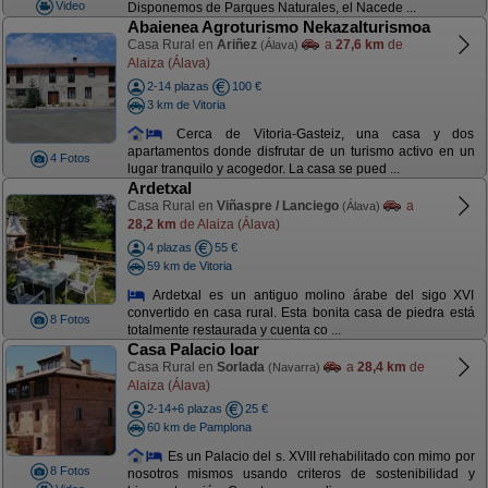
Video
Disponemos de Parques Naturales, el Nacede ...
Abaienea Agroturismo Nekazalturismoa
Casa Rural en
Ariñez
a
27,6 km
de
(Álava)
Alaiza (Álava)
2-14 plazas
100 €
3 km de Vitoria
Cerca de Vitoria-Gasteiz, una casa y dos
apartamentos donde disfrutar de un turismo activo en un
4 Fotos
lugar tranquilo y acogedor. La casa se pued ...
Ardetxal
Casa Rural en
Viñaspre / Lanciego
a
(Álava)
28,2 km
de Alaiza (Álava)
4 plazas
55 €
59 km de Vitoria
Ardetxal es un antiguo molino árabe del sigo XVI
convertido en casa rural. Esta bonita casa de piedra está
8 Fotos
totalmente restaurada y cuenta co ...
Casa Palacio Ioar
Casa Rural en
Sorlada
a
28,4 km
de
(Navarra)
Alaiza (Álava)
2-14+6 plazas
25 €
60 km de Pamplona
Es un Palacio del s. XVIII rehabilitado con mimo por
8 Fotos
nosotros mismos usando criteros de sostenibilidad y