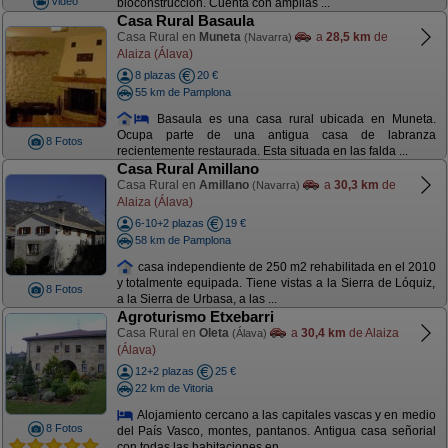
Video
bioconstrucción. Cuenta con amplias ...
Casa Rural Basaula
Casa Rural en
Muneta
a
28,5 km
de
(Navarra)
Alaiza (Álava)
8 plazas
20 €
55 km de Pamplona
Basaula es una casa rural ubicada en Muneta.
Ocupa parte de una antigua casa de labranza
8 Fotos
recientemente restaurada. Esta situada en las falda ...
Casa Rural Amillano
Casa Rural en
Amillano
a
30,3 km
de
(Navarra)
Alaiza (Álava)
6-10+2 plazas
19 €
58 km de Pamplona
casa independiente de 250 m2 rehabilitada en el 2010
y totalmente equipada. Tiene vistas a la Sierra de Lóquiz,
8 Fotos
a la Sierra de Urbasa, a las ...
Agroturismo Etxebarri
Casa Rural en
Oleta
a
30,4 km
de Alaiza
(Álava)
(Álava)
12+2 plazas
25 €
22 km de Vitoria
Alojamiento cercano a las capitales vascas y en medio
8 Fotos
del País Vasco, montes, pantanos. Antigua casa señorial
con todas las habitaciones en ...