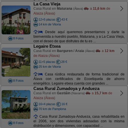
La Casa Vieja
Casa Rural en
Maturana
a
11,6 km
de
(Álava)
Alaiza (Álava)
12+5 plazas
43 €
14 km de Vitoria
Desde aquí queremos presentarnos y darte la
bienvenida a nuestro pueblo, Maturana, y a La Casa Vieja,
8 Fotos
con el deseo de que disfrutes de tu es ...
Legaire Etxea
Casa Rural en
Ibarguren / Araia
a
12 km
(Álava)
de Alaiza (Álava)
11+5 plazas
28 €
25 km de Vitoria
Casa rústica restaurada de forma tradicional de
Álava con certificados de Ecoetiqueta de ahorro
8 Fotos
energético. Legaire etxea cuenta con grandes ...
Casa Rural Zumadoya y Andueza
Casa Rural en
Gastiáin
a
15,7 km
de
(Navarra)
Alaiza (Álava)
16+4 plazas
16 €
70 km de Pamplona
Casa Rural Zumadoya-Andueza, casa rehabilitada en
el 2006, son dos viviendas adosadas con la misma
8 Fotos
distribución y dimensiones, con capacidad ...