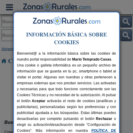
INFORMACIÓN BÁSICA SOBRE
COOKIES
Alojamientos
>
País Vasco
>
Álava
> Alaiza
Bienvenid@ a la información básica sobre las cookies de
Casas Rurales cerca de Alaiza
nuestro portal responsabilidad de
Mario Temprado Casas
.
Una cookie o galleta informática es un pequeño archivo de
información que se guarda en tu pc, smartphone o tablet al
visitar el portal. Algunas son nuestras y otras pertenecen a
empresas externas que nos prestan servicios. Las activadas
y necesarias para que todo funcione correctamente son las
Cookies Técnicas y no necesitan de tu autorización. Al pulsar
Abaienea Agroturismo
2-14 pers.
el botón
Aceptar
activarás el resto de cookies (analíticas y
100 €
Nekazalturismoa
rs.
desde
publicitarias), personalizadas según tus preferencias y con
 €
Ariñez (Álava)
publicidad ajustada a tus búsquedas. Estas últimas puedes
desactivarlas por completo pulsando el botón
Rechazar
o
Buscar
elegir su activación/desactivación desde “Configuración de
Cookies”. Más información en nuestra
POLÍTICA DE
Comunidades: