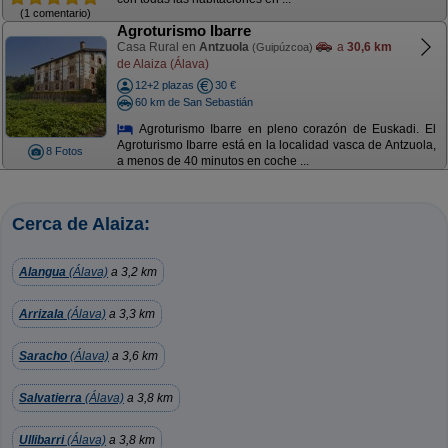
(1 comentario)
Agroturismo Ibarre
Casa Rural en
Antzuola
a
30,6 km
(Guipúzcoa)
de Alaiza (Álava)
12+2 plazas
30 €
60 km de San Sebastián
Agroturismo Ibarre en pleno corazón de Euskadi. El
Agroturismo Ibarre está en la localidad vasca de Antzuola,
8 Fotos
a menos de 40 minutos en coche ...
Cerca de Alaiza:
Alangua
(Álava)
a 3,2 km
Arrizala
(Álava)
a 3,3 km
Saracho
(Álava)
a 3,6 km
Salvatierra
(Álava)
a 3,8 km
Ullibarri
(Álava)
a 3,8 km