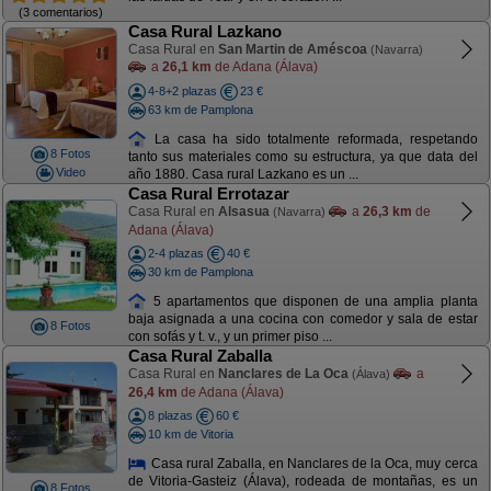
(3 comentarios)
Casa Rural Lazkano
Casa Rural en
San Martin de Améscoa
(Navarra)
a
26,1 km
de Adana (Álava)
4-8+2 plazas
23 €
63 km de Pamplona
La casa ha sido totalmente reformada, respetando
8 Fotos
tanto sus materiales como su estructura, ya que data del
Video
año 1880. Casa rural Lazkano es un ...
Casa Rural Errotazar
Casa Rural en
Alsasua
a
26,3 km
de
(Navarra)
Adana (Álava)
2-4 plazas
40 €
30 km de Pamplona
5 apartamentos que disponen de una amplia planta
baja asignada a una cocina con comedor y sala de estar
8 Fotos
con sofás y t. v., y un primer piso ...
Casa Rural Zaballa
Casa Rural en
Nanclares de La Oca
a
(Álava)
26,4 km
de Adana (Álava)
8 plazas
60 €
10 km de Vitoria
Casa rural Zaballa, en Nanclares de la Oca, muy cerca
de Vitoria-Gasteiz (Álava), rodeada de montañas, es un
8 Fotos