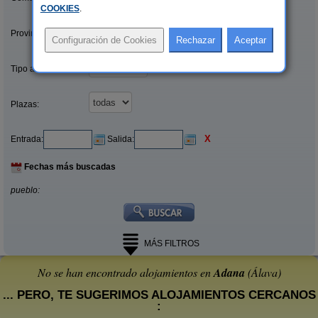
COOKIES
.
Provincias/Islas:
Tipo alquiler:
Plazas:
X
Entrada:
Salida:
Fechas más buscadas
pueblo:
MÁS FILTROS
No se han encontrado alojamientos en
Adana
(Álava)
... PERO, TE SUGERIMOS ALOJAMIENTOS CERCANOS
: