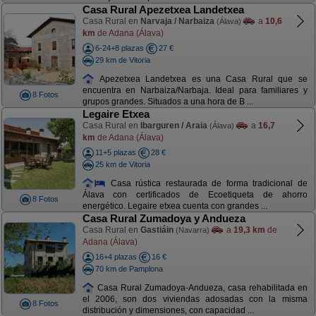
Casa Rural Apezetxea Landetxea
Casa Rural en
Narvaja / Narbaiza
a
10,6
(Álava)
km
de Adana (Álava)
6-24+8 plazas
27 €
29 km de Vitoria
Apezetxea Landetxea es una Casa Rural que se
encuentra en Narbaiza/Narbaja. Ideal para familiares y
8 Fotos
grupos grandes. Situados a una hora de B ...
Legaire Etxea
Casa Rural en
Ibarguren / Araia
a
16,7
(Álava)
km
de Adana (Álava)
11+5 plazas
28 €
25 km de Vitoria
Casa rústica restaurada de forma tradicional de
Álava con certificados de Ecoetiqueta de ahorro
8 Fotos
energético. Legaire etxea cuenta con grandes ...
Casa Rural Zumadoya y Andueza
Casa Rural en
Gastiáin
a
19,3 km
de
(Navarra)
Adana (Álava)
16+4 plazas
16 €
70 km de Pamplona
Casa Rural Zumadoya-Andueza, casa rehabilitada en
el 2006, son dos viviendas adosadas con la misma
8 Fotos
distribución y dimensiones, con capacidad ...