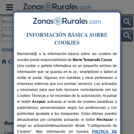
INFORMACIÓN BÁSICA SOBRE
COOKIES
Alojamientos
>
País Vasco
>
Álava
> Adana
Bienvenid@ a la información básica sobre las cookies de
Casas Rurales cerca de Adana
nuestro portal responsabilidad de
Mario Temprado Casas
.
Una cookie o galleta informática es un pequeño archivo de
información que se guarda en tu pc, smartphone o tablet al
visitar el portal. Algunas son nuestras y otras pertenecen a
empresas externas que nos prestan servicios. Las activadas
y necesarias para que todo funcione correctamente son las
Cookies Técnicas y no necesitan de tu autorización. Al pulsar
el botón
Aceptar
activarás el resto de cookies (analíticas y
Gorbea Bide
rs.
2-8+3 pers.
publicitarias), personalizadas según tus preferencias y con
 €
24 €
Sarria (Álava)
desde
publicidad ajustada a tus búsquedas. Estas últimas puedes
desactivarlas por completo pulsando el botón
Rechazar
o
Buscar
elegir su activación/desactivación desde “Configuración de
Cookies”. Más información en nuestra
POLÍTICA DE
Comunidades: