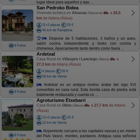
lugar ideal para aquellos y aqu ...
San Pedroko Bidea
Vivienda turística en
Alsasua
a
26,5
(Navarra)
km
de Adana (Álava)
11+2 plazas
25 €
45 km de Pamplona
Dispone de 5 habitaciones, 3 baños y un aseo,
salón cocina independiente y txoko con cocina y
8 Fotos
chimenea. Aparcamiento tanto dentro como fuera ...
Ardetxal
Casa Rural en
Viñaspre / Lanciego
a
(Álava)
27,3 km
de Adana (Álava)
4 plazas
55 €
59 km de Vitoria
Ardetxal es un antiguo molino árabe del sigo XVI
convertido en casa rural. Esta bonita casa de piedra está
8 Fotos
totalmente restaurada y cuenta co ...
Agroturismo Etxebarri
Casa Rural en
Oleta
a
27,7 km
de Adana
(Álava)
(Álava)
12+2 plazas
25 €
22 km de Vitoria
Alojamiento cercano a las capitales vascas y en medio
8 Fotos
del País Vasco, montes, pantanos. Antigua casa señorial