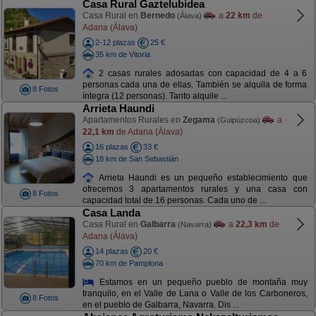
Casa Rural Gaztelubidea
Casa Rural en
Bernedo
a
22 km
de
(Álava)
Adana (Álava)
2-12 plazas
25 €
35 km de Vitoria
2 casas rurales adosadas con capacidad de 4 a 6
personas cada una de ellas. También se alquila de forma
8 Fotos
íntegra (12 personas). Tanto alquile ...
Arrieta Haundi
Apartamentos Rurales en
Zegama
a
(Guipúzcoa)
22,1 km
de Adana (Álava)
16 plazas
33 €
18 km de San Sebastián
Arrieta Haundi es un pequeño establecimiento que
ofrecemos 3 apartamentos rurales y una casa con
8 Fotos
capacidad total de 16 personas. Cada uno de ...
Casa Landa
Casa Rural en
Galbarra
a
22,3 km
de
(Navarra)
Adana (Álava)
14 plazas
20 €
70 km de Pamplona
Estamos en un pequeño pueblo de montaña muy
tranquilo, en el Valle de Lana o Valle de los Carboneros,
8 Fotos
en el pueblo de Galbarra, Navarra. Dis ...