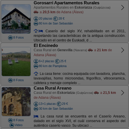
Gorosarri Apartamentos Rurales
Apartamentos Rurales en
Eskoriatza
(Guipúzcoa)
a
20,5 km
de Adana (Álava)
20 plazas
28 €
80 km de San Sebastián
Caserío del siglo XV, rehabilitado en el 2011,
respetando las características de la antigua construcción.
8 Fotos
Ubicado en el centro de Euskadi, d ...
El Encinedo
Casa Rural en
Genevilla
a
21 km
de
(Navarra)
Adana (Álava)
6+2 plazas
25 €
80 km de Pamplona
La casa tiene: cocina equipada con lavadora, plancha,
lavavajillas, horno microondas, frigorífico, vitroceramica,
8 Fotos
cafetera y menaje completo ...
Casa Rural Areano
Casa Rural en
Eskoriatza
a
21,5 km
(Guipúzcoa)
de Adana (Álava)
13+1 plazas
29 €
30 km de San Sebastián
La casa rural se encuentra en el Caserío Areano,
8 Fotos
datado en el siglo XVI, el cuál conserva el aspecto del
Video
auténtico caserío vasco. Su ubicaci ...