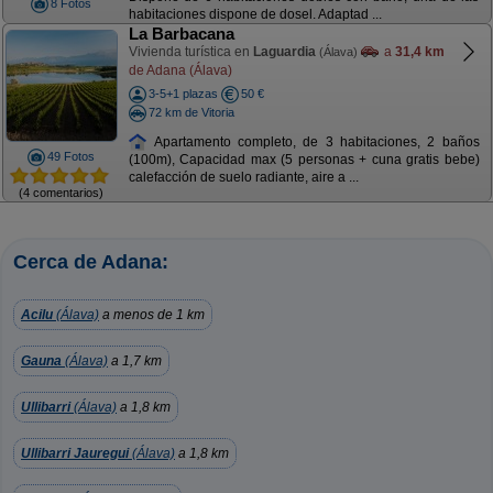
8 Fotos
habitaciones dispone de dosel. Adaptad ...
La Barbacana
Vivienda turística en
Laguardia
a
31,4 km
(Álava)
de Adana (Álava)
3-5+1 plazas
50 €
72 km de Vitoria
Apartamento completo, de 3 habitaciones, 2 baños
49 Fotos
(100m), Capacidad max (5 personas + cuna gratis bebe)
calefacción de suelo radiante, aire a ...
(4 comentarios)
Cerca de Adana:
Acilu
(Álava)
a menos de 1 km
Gauna
(Álava)
a 1,7 km
Ullibarri
(Álava)
a 1,8 km
Ullibarri Jauregui
(Álava)
a 1,8 km