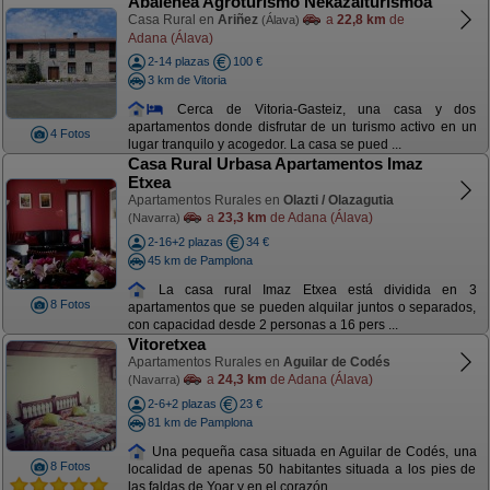
Abaienea Agroturismo Nekazalturismoa
Casa Rural en
Ariñez
a
22,8 km
de
(Álava)
Adana (Álava)
2-14 plazas
100 €
3 km de Vitoria
Cerca de Vitoria-Gasteiz, una casa y dos
apartamentos donde disfrutar de un turismo activo en un
4 Fotos
lugar tranquilo y acogedor. La casa se pued ...
Casa Rural Urbasa Apartamentos Imaz
Etxea
Apartamentos Rurales en
Olazti / Olazagutia
a
23,3 km
de Adana (Álava)
(Navarra)
2-16+2 plazas
34 €
45 km de Pamplona
La casa rural Imaz Etxea está dividida en 3
8 Fotos
apartamentos que se pueden alquilar juntos o separados,
con capacidad desde 2 personas a 16 pers ...
Vitoretxea
Apartamentos Rurales en
Aguilar de Codés
a
24,3 km
de Adana (Álava)
(Navarra)
2-6+2 plazas
23 €
81 km de Pamplona
Una pequeña casa situada en Aguilar de Codés, una
8 Fotos
localidad de apenas 50 habitantes situada a los pies de
las faldas de Yoar y en el corazón ...