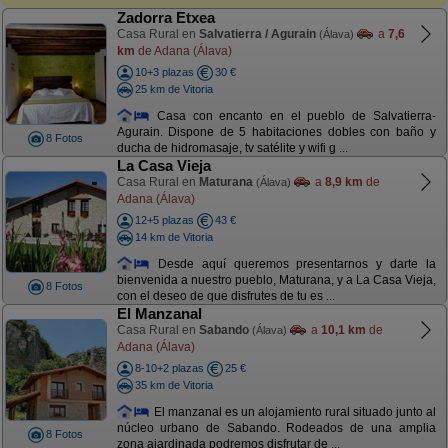
Zadorra Etxea
Casa Rural en
Salvatierra / Agurain
a
7,6
(Álava)
km
de Adana (Álava)
10+3 plazas
30 €
25 km de Vitoria
Casa con encanto en el pueblo de Salvatierra-
Agurain. Dispone de 5 habitaciones dobles con baño y
8 Fotos
ducha de hidromasaje, tv satélite y wifi g ...
La Casa Vieja
Casa Rural en
Maturana
a
8,9 km
de
(Álava)
Adana (Álava)
12+5 plazas
43 €
14 km de Vitoria
Desde aquí queremos presentarnos y darte la
bienvenida a nuestro pueblo, Maturana, y a La Casa Vieja,
8 Fotos
con el deseo de que disfrutes de tu es ...
El Manzanal
Casa Rural en
Sabando
a
10,1 km
de
(Álava)
Adana (Álava)
8-10+2 plazas
25 €
35 km de Vitoria
El manzanal es un alojamiento rural situado junto al
núcleo urbano de Sabando. Rodeados de una amplia
8 Fotos
zona ajardinada podremos disfrutar de ...