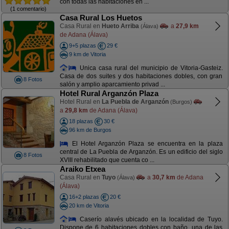
con todas las habitaciones en ...
(1 comentario)
Casa Rural Los Huetos
Casa Rural en
Hueto Arriba
a
27,9 km
(Álava)
de Adana (Álava)
9+5 plazas
29 €
9 km de Vitoria
Unica casa rural del municipio de Vitoria-Gasteiz.
Casa de dos suites y dos habitaciones dobles, con gran
8 Fotos
salón y amplio aparcamiento privad ...
Hotel Rural Arganzón Plaza
Hotel Rural en
La Puebla de Arganzón
(Burgos)
a
29,8 km
de Adana (Álava)
18 plazas
30 €
96 km de Burgos
El Hotel Arganzón Plaza se encuentra en la plaza
central de La Puebla de Arganzón. Es un edificio del siglo
8 Fotos
XVIII rehabilitado que cuenta co ...
Araiko Etxea
Casa Rural en
Tuyo
a
30,7 km
de Adana
(Álava)
(Álava)
16+2 plazas
20 €
20 km de Vitoria
Caserío alavés ubicado en la localidad de Tuyo.
Dispone de 6 habitaciones dobles con baño, una de las