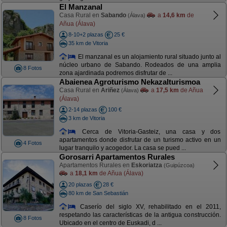
El Manzanal
Casa Rural en
Sabando
a
14,6 km
de
(Álava)
Añua (Álava)
8-10+2 plazas
25 €
35 km de Vitoria
El manzanal es un alojamiento rural situado junto al
núcleo urbano de Sabando. Rodeados de una amplia
8 Fotos
zona ajardinada podremos disfrutar de ...
Abaienea Agroturismo Nekazalturismoa
Casa Rural en
Ariñez
a
17,5 km
de Añua
(Álava)
(Álava)
2-14 plazas
100 €
3 km de Vitoria
Cerca de Vitoria-Gasteiz, una casa y dos
apartamentos donde disfrutar de un turismo activo en un
4 Fotos
lugar tranquilo y acogedor. La casa se pued ...
Gorosarri Apartamentos Rurales
Apartamentos Rurales en
Eskoriatza
(Guipúzcoa)
a
18,1 km
de Añua (Álava)
20 plazas
28 €
80 km de San Sebastián
Caserío del siglo XV, rehabilitado en el 2011,
respetando las características de la antigua construcción.
8 Fotos
Ubicado en el centro de Euskadi, d ...