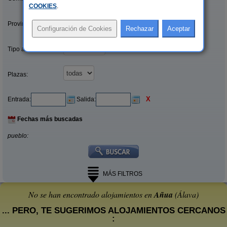
COOKIES
.
Provincias/Islas:
Tipo alquiler:
Plazas:
X
Entrada:
Salida:
Fechas más buscadas
pueblo:
MÁS FILTROS
No se han encontrado alojamientos en
Añua
(Álava)
... PERO, TE SUGERIMOS ALOJAMIENTOS CERCANOS
: