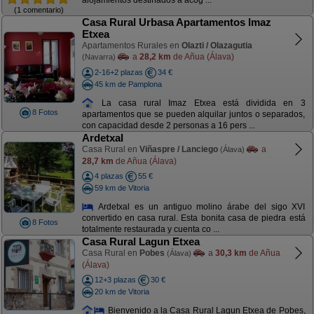
alojamientos destinados a acog ...
(1 comentario)
Casa Rural Urbasa Apartamentos Imaz
Etxea
Apartamentos Rurales en
Olazti / Olazagutia
a
28,2 km
de Añua (Álava)
(Navarra)
2-16+2 plazas
34 €
45 km de Pamplona
La casa rural Imaz Etxea está dividida en 3
8 Fotos
apartamentos que se pueden alquilar juntos o separados,
con capacidad desde 2 personas a 16 pers ...
Ardetxal
Casa Rural en
Viñaspre / Lanciego
a
(Álava)
28,7 km
de Añua (Álava)
4 plazas
55 €
59 km de Vitoria
Ardetxal es un antiguo molino árabe del sigo XVI
convertido en casa rural. Esta bonita casa de piedra está
8 Fotos
totalmente restaurada y cuenta co ...
Casa Rural Lagun Etxea
Casa Rural en
Pobes
a
30,3 km
de Añua
(Álava)
(Álava)
12+3 plazas
30 €
20 km de Vitoria
Bienvenido a la Casa Rural Lagun Etxea de Pobes,