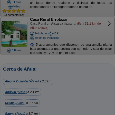
8 Fotos
un lugar donde relajarse y disfrutar de todas las
Video
comodidades de tu hogar rodeado de natura ...
(3 comentarios)
Casa Rural Errotazar
Casa Rural en
Alsasua
a
31,1 km
de
(Navarra)
Añua (Álava)
2-4 plazas
40 €
30 km de Pamplona
5 apartamentos que disponen de una amplia planta
baja asignada a una cocina con comedor y sala de estar
8 Fotos
con sofás y t. v., y un primer piso ...
Cerca de Añua:
Alegría Dulantzi
(Álava)
a 2,3 km
Andollu
(Álava)
a 2,4 km
Oreitia
(Álava)
a 3,1 km
Gauna
(Álava)
a 3,7 km