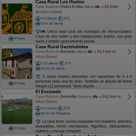
Casa Rural Los Huetos
Casa Rural en
Hueto Arriba
a
22,5 km
(Álava)
de Añua (Álava)
9+5 plazas
29 €
9 km de Vitoria
Unica casa rural del municipio de Vitoria-Gasteiz.
Casa de dos suites y dos habitaciones dobles, con gran
8 Fotos
salón y amplio aparcamiento privad ...
Casa Rural Gaztelubidea
Casa Rural en
Bernedo
a
23,3 km
de
(Álava)
Añua (Álava)
2-12 plazas
25 €
35 km de Vitoria
2 casas rurales adosadas con capacidad de 4 a 6
personas cada una de ellas. También se alquila de forma
8 Fotos
íntegra (12 personas). Tanto alquile ...
El Encinedo
Casa Rural en
Genevilla
a
24,2 km
de
(Navarra)
Añua (Álava)
6+2 plazas
25 €
80 km de Pamplona
La casa tiene: cocina equipada con lavadora, plancha,
lavavajillas, horno microondas, frigorífico, vitroceramica,
8 Fotos
cafetera y menaje completo ...