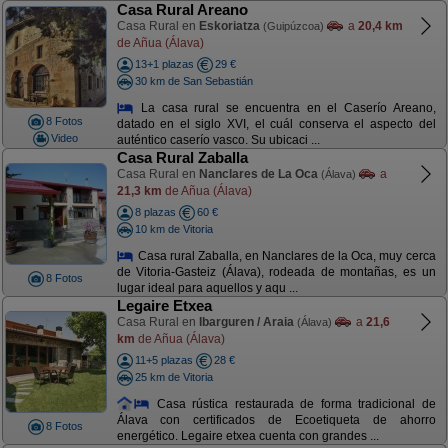
Casa Rural Areano
Casa Rural en
Eskoriatza
a
20,4 km
(Guipúzcoa)
de Añua (Álava)
13+1 plazas
29 €
30 km de San Sebastián
La casa rural se encuentra en el Caserío Areano,
8 Fotos
datado en el siglo XVI, el cuál conserva el aspecto del
Video
auténtico caserío vasco. Su ubicaci ...
Casa Rural Zaballa
Casa Rural en
Nanclares de La Oca
a
(Álava)
21,3 km
de Añua (Álava)
8 plazas
60 €
10 km de Vitoria
Casa rural Zaballa, en Nanclares de la Oca, muy cerca
de Vitoria-Gasteiz (Álava), rodeada de montañas, es un
8 Fotos
lugar ideal para aquellos y aqu ...
Legaire Etxea
Casa Rural en
Ibarguren / Araia
a
21,6
(Álava)
km
de Añua (Álava)
11+5 plazas
28 €
25 km de Vitoria
Casa rústica restaurada de forma tradicional de
Álava con certificados de Ecoetiqueta de ahorro
8 Fotos
energético. Legaire etxea cuenta con grandes ...