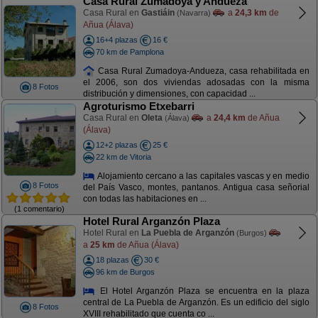
Casa Rural Zumadoya y Andueza
Casa Rural en
Gastiáin
a
24,3 km
de
(Navarra)
Añua (Álava)
16+4 plazas
16 €
70 km de Pamplona
Casa Rural Zumadoya-Andueza, casa rehabilitada en
el 2006, son dos viviendas adosadas con la misma
8 Fotos
distribución y dimensiones, con capacidad ...
Agroturismo Etxebarri
Casa Rural en
Oleta
a
24,4 km
de Añua
(Álava)
(Álava)
12+2 plazas
25 €
22 km de Vitoria
Alojamiento cercano a las capitales vascas y en medio
8 Fotos
del País Vasco, montes, pantanos. Antigua casa señorial
con todas las habitaciones en ...
(1 comentario)
Hotel Rural Arganzón Plaza
Hotel Rural en
La Puebla de Arganzón
(Burgos)
a
25 km
de Añua (Álava)
18 plazas
30 €
96 km de Burgos
El Hotel Arganzón Plaza se encuentra en la plaza
central de La Puebla de Arganzón. Es un edificio del siglo
8 Fotos
XVIII rehabilitado que cuenta co ...