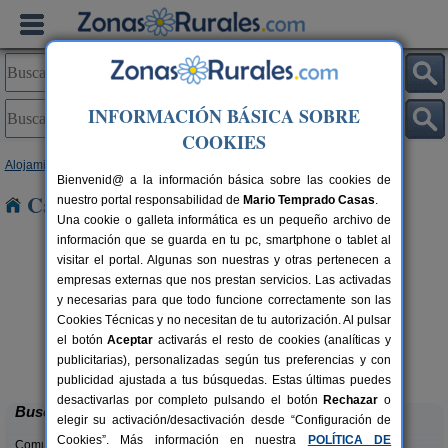
INFORMACIÓN BÁSICA SOBRE
COOKIES
Alojamientos
>
País Vasco
>
Álava
> Añua
Bienvenid@ a la información básica sobre las cookies de
Casas Rurales cerca de Añua
nuestro portal responsabilidad de
Mario Temprado Casas
.
Una cookie o galleta informática es un pequeño archivo de
información que se guarda en tu pc, smartphone o tablet al
visitar el portal. Algunas son nuestras y otras pertenecen a
empresas externas que nos prestan servicios. Las activadas
y necesarias para que todo funcione correctamente son las
Cookies Técnicas y no necesitan de tu autorización. Al pulsar
el botón
Aceptar
activarás el resto de cookies (analíticas y
Casa Rural Gaztelubidea
rs.
2-12 pers.
publicitarias), personalizadas según tus preferencias y con
 €
25 €
Bernedo (Álava)
desde
publicidad ajustada a tus búsquedas. Estas últimas puedes
desactivarlas por completo pulsando el botón
Rechazar
o
Buscar
elegir su activación/desactivación desde “Configuración de
Cookies”. Más información en nuestra
POLÍTICA DE
Comunidades: