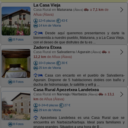
La Casa Vieja
Casa Rural en
Maturana
a
7,1 km
de
(Álava)
Añua (Álava)
12+5 plazas
43 €
14 km de Vitoria
Desde aquí queremos presentarnos y darte la
bienvenida a nuestro pueblo, Maturana, y a La Casa Vieja,
8 Fotos
con el deseo de que disfrutes de tu es ...
Zadorra Etxea
Casa Rural en
Salvatierra / Agurain
a
(Álava)
12,2 km
de Añua (Álava)
10+3 plazas
30 €
25 km de Vitoria
Casa con encanto en el pueblo de Salvatierra-
Agurain. Dispone de 5 habitaciones dobles con baño y
8 Fotos
ducha de hidromasaje, tv satélite y wifi g ...
Casa Rural Apezetxea Landetxea
Casa Rural en
Narvaja / Narbaiza
a
13,1
(Álava)
km
de Añua (Álava)
6-24+8 plazas
27 €
29 km de Vitoria
Apezetxea Landetxea es una Casa Rural que se
encuentra en Narbaiza/Narbaja. Ideal para familiares y
8 Fotos
grupos grandes. Situados a una hora de B ...