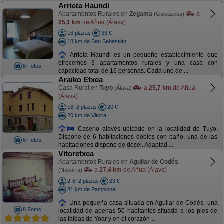
Arrieta Haundi
Apartamentos Rurales en
Zegama
a
(Guipúzcoa)
25,1 km
de Añua (Álava)
16 plazas
33 €
18 km de San Sebastián
Arrieta Haundi es un pequeño establecimiento que
ofrecemos 3 apartamentos rurales y una casa con
8 Fotos
capacidad total de 16 personas. Cada uno de ...
Araiko Etxea
Casa Rural en
Tuyo
a
25,7 km
de Añua
(Álava)
(Álava)
16+2 plazas
20 €
20 km de Vitoria
Caserío alavés ubicado en la localidad de Tuyo.
Dispone de 6 habitaciones dobles con baño, una de las
8 Fotos
habitaciones dispone de dosel. Adaptad ...
Vitoretxea
Apartamentos Rurales en
Aguilar de Codés
a
27,4 km
de Añua (Álava)
(Navarra)
2-6+2 plazas
23 €
81 km de Pamplona
Una pequeña casa situada en Aguilar de Codés, una
8 Fotos
localidad de apenas 50 habitantes situada a los pies de
las faldas de Yoar y en el corazón ...