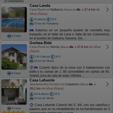
(3 comentarios)
Casa Landa
Casa Rural en
Galbarra
a
27,4 km
de
(Navarra)
Añua (Álava)
14 plazas
20 €
70 km de Pamplona
Estamos en un pequeño pueblo de montaña muy
tranquilo, en el Valle de Lana o Valle de los Carboneros,
8 Fotos
en el pueblo de Galbarra, Navarra. Dis ...
Gorbea Bide
Casa Rural en
Sarria
a
27,8 km
de Añua
(Álava)
(Álava)
2-8+3 plazas
24 €
18 km de Vitoria
Caserio típico de la zona con 4 habitaciones con
baño y tv, camas de 1. 80 convertibles en camas de 90.
8 Fotos
Amplia zona de sala de estar 100mtrs ...
Casa Lafuente
Apartamentos Rurales en
Luquiano
a
(Álava)
28,2 km
de Añua (Álava)
18+6 plazas
25 €
24 km de Vitoria
Casa Lafuente Caserío del S. XIX, con sus cabañas y
8 Fotos
pajares, que en su rehabilitación se ha transformado en 5