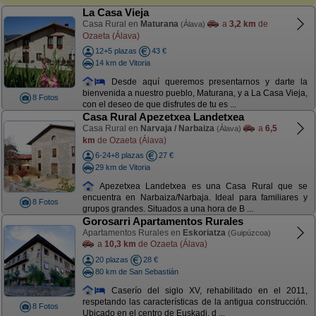
La Casa Vieja
Casa Rural en
Maturana
a
3,2 km
de
(Álava)
Ozaeta (Álava)
12+5 plazas
43 €
14 km de Vitoria
Desde aquí queremos presentarnos y darte la
bienvenida a nuestro pueblo, Maturana, y a La Casa Vieja,
8 Fotos
con el deseo de que disfrutes de tu es ...
Casa Rural Apezetxea Landetxea
Casa Rural en
Narvaja / Narbaiza
a
6,5
(Álava)
km
de Ozaeta (Álava)
6-24+8 plazas
27 €
29 km de Vitoria
Apezetxea Landetxea es una Casa Rural que se
encuentra en Narbaiza/Narbaja. Ideal para familiares y
8 Fotos
grupos grandes. Situados a una hora de B ...
Gorosarri Apartamentos Rurales
Apartamentos Rurales en
Eskoriatza
(Guipúzcoa)
a
10,3 km
de Ozaeta (Álava)
20 plazas
28 €
80 km de San Sebastián
Caserío del siglo XV, rehabilitado en el 2011,
respetando las características de la antigua construcción.
8 Fotos
Ubicado en el centro de Euskadi, d ...