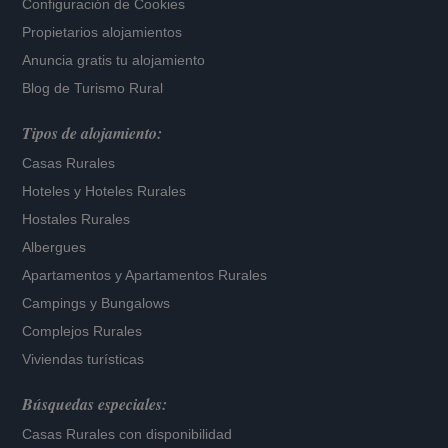
Configuración de Cookies
Propietarios alojamientos
Anuncia gratis tu alojamiento
Blog de Turismo Rural
Tipos de alojamiento:
Casas Rurales
Hoteles
y
Hoteles Rurales
Hostales Rurales
Albergues
Apartamentos
y
Apartamentos Rurales
Campings y Bungalows
Complejos Rurales
Viviendas turísticas
Búsquedas especiales:
Casas Rurales con disponibilidad