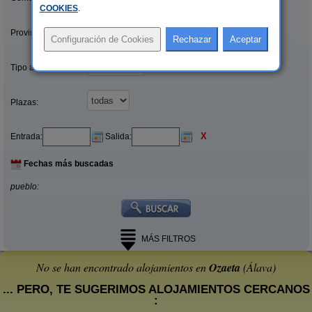
COOKIES
.
Provincias/Islas:
Tipo alquiler:
Plazas:
X
Entrada:
Salida:
Fechas más buscadas
pueblo:
MÁS FILTROS
No se han encontrado alojamientos en
Ozaeta
(Álava)
... PERO, TE SUGERIMOS ALOJAMIENTOS CERCANOS
: