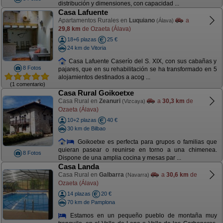
distribución y dimensiones, con capacidad ...
Casa Lafuente
Apartamentos Rurales en
Luquiano
a
(Álava)
29,8 km
de Ozaeta (Álava)
18+6 plazas
25 €
24 km de Vitoria
Casa Lafuente Caserío del S. XIX, con sus cabañas y
8 Fotos
pajares, que en su rehabilitación se ha transformado en 5
alojamientos destinados a acog ...
(1 comentario)
Casa Rural Goikoetxe
Casa Rural en
Zeanuri
a
30,3 km
de
(Vizcaya)
Ozaeta (Álava)
10+2 plazas
40 €
30 km de Bilbao
Goikoetxe es perfecta para grupos o familias que
quieran pasear o reunirse en torno a una chimenea.
8 Fotos
Dispone de una amplia cocina y mesas par ...
Casa Landa
Casa Rural en
Galbarra
a
30,6 km
de
(Navarra)
Ozaeta (Álava)
14 plazas
20 €
70 km de Pamplona
Estamos en un pequeño pueblo de montaña muy