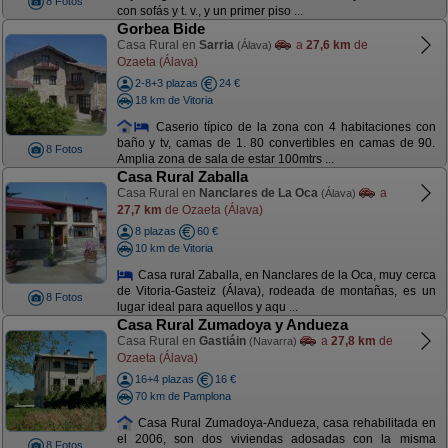
8 Fotos
con sofás y t. v., y un primer piso ...
Gorbea Bide
Casa Rural en
Sarria
a
27,6 km
de
(Álava)
Ozaeta (Álava)
2-8+3 plazas
24 €
18 km de Vitoria
Caserio típico de la zona con 4 habitaciones con
baño y tv, camas de 1. 80 convertibles en camas de 90.
8 Fotos
Amplia zona de sala de estar 100mtrs ...
Casa Rural Zaballa
Casa Rural en
Nanclares de La Oca
a
(Álava)
27,7 km
de Ozaeta (Álava)
8 plazas
60 €
10 km de Vitoria
Casa rural Zaballa, en Nanclares de la Oca, muy cerca
de Vitoria-Gasteiz (Álava), rodeada de montañas, es un
8 Fotos
lugar ideal para aquellos y aqu ...
Casa Rural Zumadoya y Andueza
Casa Rural en
Gastiáin
a
27,8 km
de
(Navarra)
Ozaeta (Álava)
16+4 plazas
16 €
70 km de Pamplona
Casa Rural Zumadoya-Andueza, casa rehabilitada en
el 2006, son dos viviendas adosadas con la misma
8 Fotos