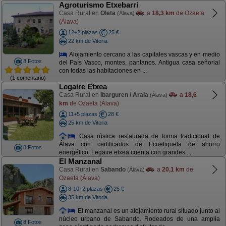
Agroturismo Etxebarri
Casa Rural en
Oleta
a
18,3 km
de Ozaeta
(Álava)
(Álava)
12+2 plazas
25 €
22 km de Vitoria
Alojamiento cercano a las capitales vascas y en medio
8 Fotos
del País Vasco, montes, pantanos. Antigua casa señorial
con todas las habitaciones en ...
(1 comentario)
Legaire Etxea
Casa Rural en
Ibarguren / Araia
a
18,6
(Álava)
km
de Ozaeta (Álava)
11+5 plazas
28 €
25 km de Vitoria
Casa rústica restaurada de forma tradicional de
Álava con certificados de Ecoetiqueta de ahorro
8 Fotos
energético. Legaire etxea cuenta con grandes ...
El Manzanal
Casa Rural en
Sabando
a
20,1 km
de
(Álava)
Ozaeta (Álava)
8-10+2 plazas
25 €
35 km de Vitoria
El manzanal es un alojamiento rural situado junto al
núcleo urbano de Sabando. Rodeados de una amplia
8 Fotos