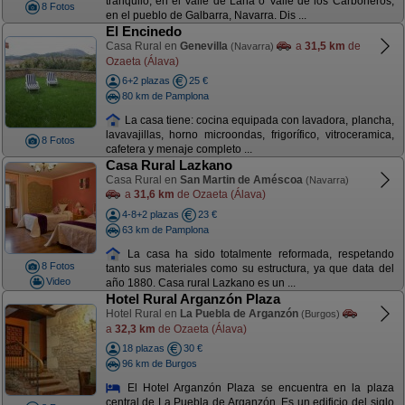
tranquilo, en el Valle de Lana o Valle de los Carboneros,
8 Fotos
en el pueblo de Galbarra, Navarra. Dis ...
El Encinedo
Casa Rural en
Genevilla
a
31,5 km
de
(Navarra)
Ozaeta (Álava)
6+2 plazas
25 €
80 km de Pamplona
La casa tiene: cocina equipada con lavadora, plancha,
lavavajillas, horno microondas, frigorífico, vitroceramica,
8 Fotos
cafetera y menaje completo ...
Casa Rural Lazkano
Casa Rural en
San Martin de Améscoa
(Navarra)
a
31,6 km
de Ozaeta (Álava)
4-8+2 plazas
23 €
63 km de Pamplona
La casa ha sido totalmente reformada, respetando
8 Fotos
tanto sus materiales como su estructura, ya que data del
Video
año 1880. Casa rural Lazkano es un ...
Hotel Rural Arganzón Plaza
Hotel Rural en
La Puebla de Arganzón
(Burgos)
a
32,3 km
de Ozaeta (Álava)
18 plazas
30 €
96 km de Burgos
El Hotel Arganzón Plaza se encuentra en la plaza
central de La Puebla de Arganzón. Es un edificio del siglo