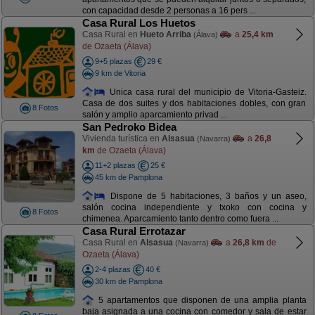
con capacidad desde 2 personas a 16 pers ...
Casa Rural Los Huetos
Casa Rural en
Hueto Arriba
a
25,4 km
(Álava)
de Ozaeta (Álava)
9+5 plazas
29 €
9 km de Vitoria
Unica casa rural del municipio de Vitoria-Gasteiz.
Casa de dos suites y dos habitaciones dobles, con gran
8 Fotos
salón y amplio aparcamiento privad ...
San Pedroko Bidea
Vivienda turística en
Alsasua
a
26,8
(Navarra)
km
de Ozaeta (Álava)
11+2 plazas
25 €
45 km de Pamplona
Dispone de 5 habitaciones, 3 baños y un aseo,
salón cocina independiente y txoko con cocina y
8 Fotos
chimenea. Aparcamiento tanto dentro como fuera ...
Casa Rural Errotazar
Casa Rural en
Alsasua
a
26,8 km
de
(Navarra)
Ozaeta (Álava)
2-4 plazas
40 €
30 km de Pamplona
5 apartamentos que disponen de una amplia planta
baja asignada a una cocina con comedor y sala de estar