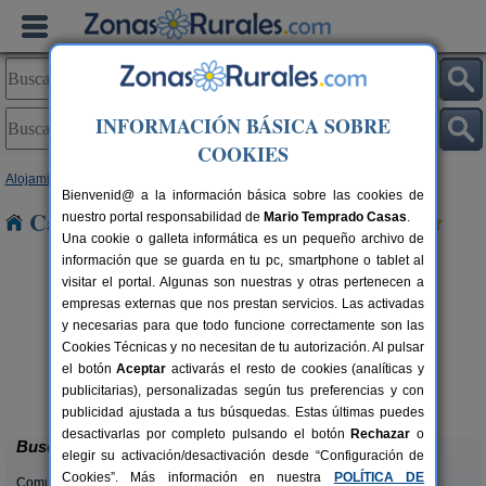
INFORMACIÓN BÁSICA SOBRE
COOKIES
Alojamientos
>
País Vasco
>
Álava
> Ozaeta
Bienvenid@ a la información básica sobre las cookies de
Casas Rurales cerca de Ozaeta
nuestro portal responsabilidad de
Mario Temprado Casas
.
Una cookie o galleta informática es un pequeño archivo de
información que se guarda en tu pc, smartphone o tablet al
visitar el portal. Algunas son nuestras y otras pertenecen a
empresas externas que nos prestan servicios. Las activadas
y necesarias para que todo funcione correctamente son las
Cookies Técnicas y no necesitan de tu autorización. Al pulsar
el botón
Aceptar
activarás el resto de cookies (analíticas y
La Molinera Etxea
rs.
14+4 pers.
publicitarias), personalizadas según tus preferencias y con
 €
35 €
Samaniego (Álava)
desde
publicidad ajustada a tus búsquedas. Estas últimas puedes
desactivarlas por completo pulsando el botón
Rechazar
o
Buscar
elegir su activación/desactivación desde “Configuración de
Cookies”. Más información en nuestra
POLÍTICA DE
Comunidades: