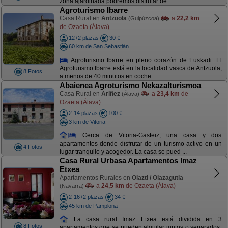
zona ajardinada podremos disfrutar de ...
Agroturismo Ibarre
Casa Rural en
Antzuola
a
22,2 km
(Guipúzcoa)
de Ozaeta (Álava)
12+2 plazas
30 €
60 km de San Sebastián
Agroturismo Ibarre en pleno corazón de Euskadi. El
Agroturismo Ibarre está en la localidad vasca de Antzuola,
8 Fotos
a menos de 40 minutos en coche ...
Abaienea Agroturismo Nekazalturismoa
Casa Rural en
Ariñez
a
23,4 km
de
(Álava)
Ozaeta (Álava)
2-14 plazas
100 €
3 km de Vitoria
Cerca de Vitoria-Gasteiz, una casa y dos
apartamentos donde disfrutar de un turismo activo en un
4 Fotos
lugar tranquilo y acogedor. La casa se pued ...
Casa Rural Urbasa Apartamentos Imaz
Etxea
Apartamentos Rurales en
Olazti / Olazagutia
a
24,5 km
de Ozaeta (Álava)
(Navarra)
2-16+2 plazas
34 €
45 km de Pamplona
La casa rural Imaz Etxea está dividida en 3
8 Fotos
apartamentos que se pueden alquilar juntos o separados,