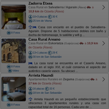
Zadorra Etxea
Casa Rural en
Salvatierra / Agurain
a
(Álava)
10,9 km
de Ozaeta (Álava)
10+3 plazas
30 €
25 km de Vitoria
Casa con encanto en el pueblo de Salvatierra-
Agurain. Dispone de 5 habitaciones dobles con baño y
8 Fotos
ducha de hidromasaje, tv satélite y wifi g ...
Casa Rural Areano
Casa Rural en
Eskoriatza
a
10,9 km
(Guipúzcoa)
de Ozaeta (Álava)
13+1 plazas
29 €
30 km de San Sebastián
La casa rural se encuentra en el Caserío Areano,
8 Fotos
datado en el siglo XVI, el cuál conserva el aspecto del
Video
auténtico caserío vasco. Su ubicaci ...
Arrieta Haundi
Apartamentos Rurales en
Zegama
a
(Guipúzcoa)
17 km
de Ozaeta (Álava)
16 plazas
33 €
18 km de San Sebastián
Arrieta Haundi es un pequeño establecimiento que
ofrecemos 3 apartamentos rurales y una casa con
8 Fotos
capacidad total de 16 personas. Cada uno de ...