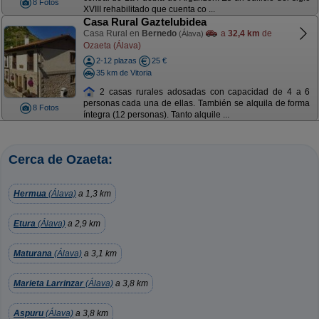
8 Fotos
XVIII rehabilitado que cuenta co ...
Casa Rural Gaztelubidea
Casa Rural en
Bernedo
a
32,4 km
de
(Álava)
Ozaeta (Álava)
2-12 plazas
25 €
35 km de Vitoria
2 casas rurales adosadas con capacidad de 4 a 6
personas cada una de ellas. También se alquila de forma
8 Fotos
íntegra (12 personas). Tanto alquile ...
Cerca de Ozaeta:
Hermua
(Álava)
a 1,3 km
Etura
(Álava)
a 2,9 km
Maturana
(Álava)
a 3,1 km
Marieta Larrinzar
(Álava)
a 3,8 km
Aspuru
(Álava)
a 3,8 km