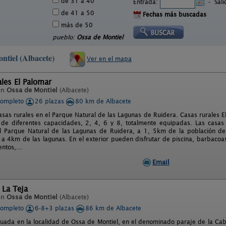
de 31 a 40
Entrada:
-
Sal
de 41 a 50
Fechas más buscadas
más de 50
pueblo:
Ossa de Montiel
ntiel (Albacete)
Ver en el mapa
les El Palomar
en
Ossa de Montiel
(Albacete)
completo
26 plazas
80 km de Albacete
casas rurales en el Parque Natural de las Lagunas de Ruidera. Casas rurales E
de diferentes capacidades, 2, 4, 6 y 8, totalmente equipadas. Las casas
l Parque Natural de las Lagunas de Ruidera, a 1, 5km de la población d
 a 4km de las lagunas. En el exterior pueden disfrutar de piscina, barbacoa
ntos,...
Email
 La Teja
en
Ossa de Montiel
(Albacete)
completo
6-8+3 plazas
86 km de Albacete
ituada en la localidad de Ossa de Montiel, en el denominado paraje de la Ca