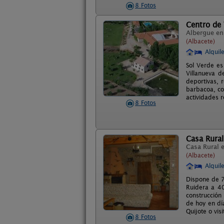
8 Fotos
Centro de 
Albergue e
(Albacete)
Alquil
Sol Verde es
Villanueva d
deportivas, 
barbacoa, co
actividades r
8 Fotos
Casa Rural 
Casa Rural 
(Albacete)
Alquil
Dispone de 7
Ruidera a 40
construcción
de hoy en dí
Quijote o vis
8 Fotos