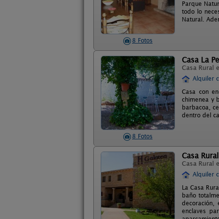
Parque Natur
todo lo nece
Natural. Ade
8 Fotos
Casa La P
Casa Rural 
Alquiler 
Casa con enc
chimenea y b
barbacoa, ce
dentro del c
8 Fotos
Casa Rural
Casa Rural 
Alquiler 
La Casa Rura
baño totalme
decoración, 
enclaves par
aparcamiento