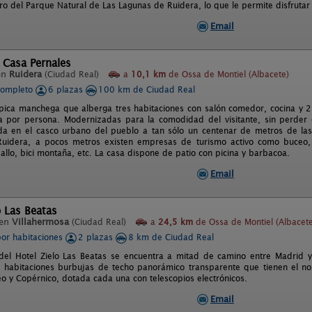
tro del Parque Natural de Las Lagunas de Ruidera, lo que le permite disfruta
Email
 Casa Pernales
en
Ruidera
(Ciudad Real)
a
10,1 km
de Ossa de Montiel (Albacete)
completo
6 plazas
100 km de Ciudad Real
ípica manchega que alberga tres habitaciones con salón comedor, cocina y 
a por persona. Modernizadas para la comodidad del visitante, sin perder e
da en el casco urbano del pueblo a tan sólo un centenar de metros de las
uidera, a pocos metros existen empresas de turismo activo como buceo, s
allo, bici montaña, etc. La casa dispone de patio con picina y barbacoa.
Email
o Las Beatas
 en
Villahermosa
(Ciudad Real)
a
24,5 km
de Ossa de Montiel (Albacete
por habitaciones
2 plazas
8 km de Ciudad Real
del Hotel Zielo Las Beatas se encuentra a mitad de camino entre Madrid y 
 habitaciones burbujas de techo panorámico transparente que tienen el no
eo y Copérnico, dotada cada una con telescopios electrónicos.
Email