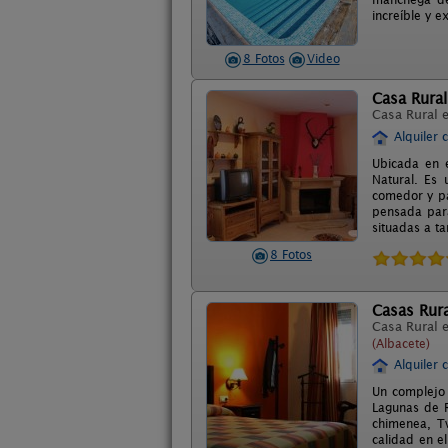
increíble y e
8 Fotos
Video
Casa Rural
Casa Rural 
Alquiler 
Ubicada en e
Natural. Es 
comedor y pa
pensada para 
situadas a t
8 Fotos
Casas Rur
Casa Rural 
(Albacete)
Alquiler 
Un complejo 
Lagunas de R
chimenea, T
calidad en e