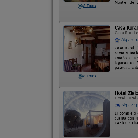
Montiel, den
8 Fotos
Casa Rural
Casa Rural 
Alquiler 
Casa Rural t
cama y toall
antaño situa
lagunas de R
paseos a cab
8 Fotos
Hotel Ziel
Hotel Rural
Alquiler 
El complejo 
cuenta con 4
Kepler, Galil