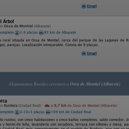
Email
l Árbol
en
Ossa de Montiel
(Albacete)
completo
2-9 plazas
83 km de Albacete
a rural situada en Ossa de Montiel, cerca del parque de las Lagunas de R
gos, parejas. Localización inmejorable. Consta de 9 plazas.
Email
Alojamientos Rurales cercanos a
Ossa de Montiel (Albacete)
orca
en
Ruidera
(Ciudad Real)
a
9,7 km
de Ossa de Montiel (Albacete)
completo
4-10+3 plazas
109 km de Ciudad Real
ilo rustico, con cinco habitaciones y cinco baños completos, salón comedor, d
 y horno de leña, lavandería con secadora, terraza con sillones y mesa, par
 Ciudad Real, más concretamente en el pueblo de Ruidera, que con su re