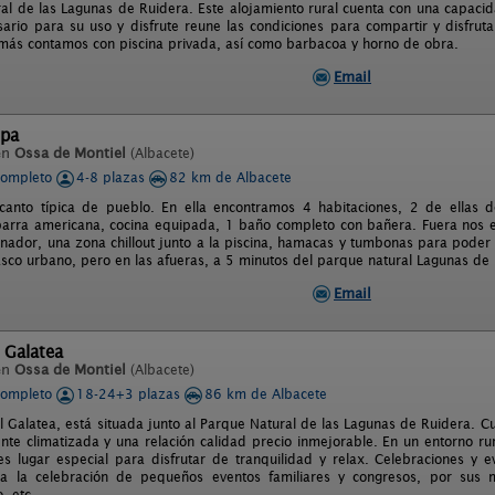
al de las Lagunas de Ruidera. Este alojamiento rural cuenta con una capac
sario para su uso y disfrute reune las condiciones para compartir y disfru
más contamos con piscina privada, así como barbacoa y horno de obra.
Email
epa
en
Ossa de Montiel
(Albacete)
completo
4-8 plazas
82 km de Albacete
anto típica de pueblo. En ella encontramos 4 habitaciones, 2 de ellas d
arra americana, cocina equipada, 1 baño completo con bañera. Fuera nos 
nador, una zona chillout junto a la piscina, hamacas y tumbonas para poder 
asco urbano, pero en las afueras, a 5 minutos del parque natural Lagunas de
Email
 Galatea
en
Ossa de Montiel
(Albacete)
completo
18-24+3 plazas
86 km de Albacete
l Galatea, está situada junto al Parque Natural de las Lagunas de Ruidera. C
nte climatizada y una relación calidad precio inmejorable. En un entorno ru
es lugar especial para disfrutar de tranquilidad y relax. Celebraciones y
a la celebración de pequeños eventos familiares y congresos, por sus ma
, etc.