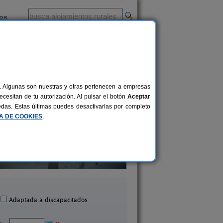
ios
-
al. Algunas son nuestras y otras pertenecen a empresas
cesitan de tu autorización. Al pulsar el botón
Aceptar
uedas. Estas últimas puedes desactivarlas por completo
CA DE COOKIES
.
amiento Rural Singular Casa
21+3 pers.
30 €
del Juez
Paraíso del Júca
desde
lcalá del Júcar (Albacete)
Alcalá del Júcar (Alba
Adaptada a discapacitados