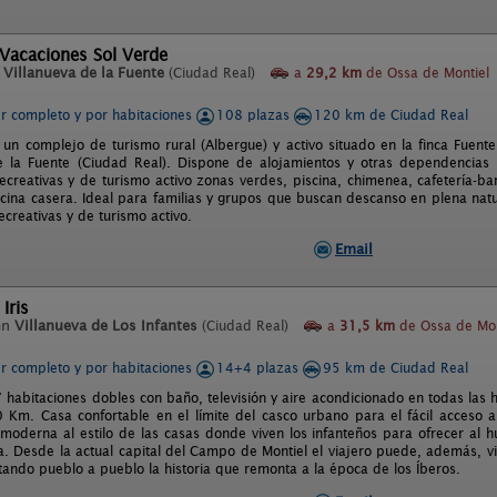
Vacaciones Sol Verde
n
Villanueva de la Fuente
(Ciudad Real)
a
29,2 km
de Ossa de Montiel
er completo y por habitaciones
108 plazas
120 km de Ciudad Real
 un complejo de turismo rural (Albergue) y activo situado en la finca Fuent
e la Fuente (Ciudad Real). Dispone de alojamientos y otras dependencias
recreativas y de turismo activo zonas verdes, piscina, chimenea, cafetería-ba
cina casera. Ideal para familias y grupos que buscan descanso en plena natur
ecreativas y de turismo activo.
Email
Iris
en
Villanueva de Los Infantes
(Ciudad Real)
a
31,5 km
de Ossa de Mon
er completo y por habitaciones
14+4 plazas
95 km de Ciudad Real
 habitaciones dobles con baño, televisión y aire acondicionado en todas las 
 Km. Casa confortable en el límite del casco urbano para el fácil acceso a
 moderna al estilo de las casas donde viven los infanteños para ofrecer al 
a. Desde la actual capital del Campo de Montiel el viajero puede, además, vi
itando pueblo a pueblo la historia que remonta a la época de los Íberos.