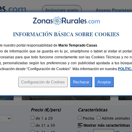
Anúnciate gratis
Acceso Propietar
Busca por pueblo
INFORMACIÓN BÁSICA SOBRE COOKIES
e
> Ossa de Montiel
a de Montiel
de nuestro portal responsabilidad de
Mario Temprado Casas
.
o de información que se guarda en tu pc, smartphone o tablet al visitar el port
ecesarias para que todo funcione correctamente son las Cookies Técnicas y no ne
rias), personalizadas según tus preferencias y con publicidad ajustada a tus búsq
sactivación desde “Configuración de Cookies”. Más información en nuestra
POLÍTI
Casa Rural La Bodeguilla de
Aloj
2-10+2 pers.
18 €
Alcalá del Júcar
1 pers.
desde
21 €
Alcalá del Júcar (Albacete)
A
e
Precio (€/pers)
Características
de 1 a 20
Piscina
Admite animales
de 21 a 30
Mostrar más características