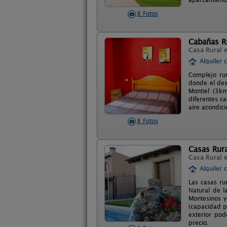
8 Fotos
Cabañas R
Casa Rural 
Alquiler 
Complejo ru
donde el des
Montiel (3k
diferentes c
aire acondic
8 Fotos
Casas Rura
Casa Rural 
Alquiler 
Las casas ru
Natural de l
Montesinos y 
(capacidad p
exterior pod
precio.