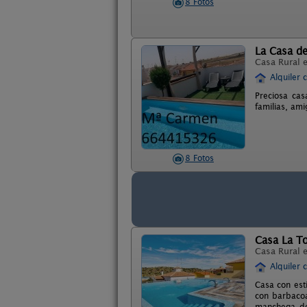
8 Fotos
La Casa de
Casa Rural 
Alquiler 
Preciosa cas
familias, ami
8 Fotos
Casa La T
Casa Rural 
Alquiler 
Casa con est
con barbacoa
manchega de