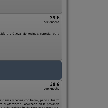
39 €
pers/noche
uidera y Cueva Montesinos, especial para
38 €
pers/noche
espensa y cocina con barra, patio cubierto
a el aterdecer. Localizada en la provincia
ducida población de 600 habitantes y el