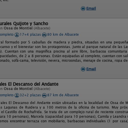
Email
urales Quijote y Sancho
en
Ossa de Montiel
(Albacete)
completo
17+4 plazas
80 km de Albacete
ral formado por 5 cabañas de madera y piedra, situadas en una pequeña
canso y el bienestar son los protagonistas. Junto al parque natural de las 
m). Cuentan con una magnífica piscina al aire libre, barbacoa comunitar
apacidades, de 2 a 8 personas. Están equipadas al completo, cuentan con sal
ionado, sofá-cama, televisión, nevera, microondas, menaje de cocina, ropa de
Email
les El Descanso del Andante
en
Ossa de Montiel
(Albacete)
completo
32+2 plazas
87 km de Albacete
rales El Descanso del Andante están ubicadas en la localidad de Ossa de Mo
as Lagunas de Ruidera y a 100 metros de la oficina de turismo. Muy próx
el Castillo de Rochafrida. Se trata de un complejo rural de reciente constru
ara 10 personas), Marcela (capacidad para 10 personas), Camila y Leandra 
emos encontrar terraza con mobiliario, barbacoas individuales (1 por casa