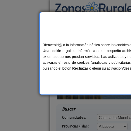
Busca por alojamiento
Alojamientos
>
Castilla-La Mancha
>
Albacet
Casas Rurales en Oss
Bienvenid@ a la información básica sobre las cookies 
Una cookie o galleta informática es un pequeño archiv
externas que nos prestan servicios. Las activadas y n
activarás el resto de cookies (analíticas y publicita
pulsando el botón
Rechazar
o elegir su activación/de
os Caños
El Pinico
8 pers.
6-8+
12 €
Albacete)
Yeste (Albacete)
desde
desd
Buscar
Comunidades:
Provincias/Islas: